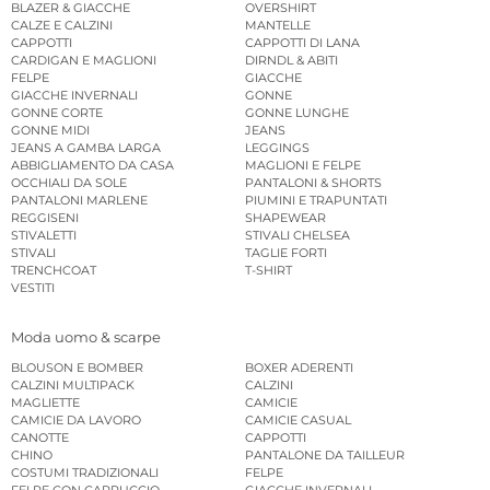
BLAZER & GIACCHE
OVERSHIRT
CALZE E CALZINI
MANTELLE
CAPPOTTI
CAPPOTTI DI LANA
CARDIGAN E MAGLIONI
DIRNDL & ABITI
FELPE
GIACCHE
GIACCHE INVERNALI
GONNE
GONNE CORTE
GONNE LUNGHE
GONNE MIDI
JEANS
JEANS A GAMBA LARGA
LEGGINGS
ABBIGLIAMENTO DA CASA
MAGLIONI E FELPE
OCCHIALI DA SOLE
PANTALONI & SHORTS
PANTALONI MARLENE
PIUMINI E TRAPUNTATI
REGGISENI
SHAPEWEAR
STIVALETTI
STIVALI CHELSEA
STIVALI
TAGLIE FORTI
TRENCHCOAT
T-SHIRT
VESTITI
Moda uomo & scarpe
BLOUSON E BOMBER
BOXER ADERENTI
CALZINI MULTIPACK
CALZINI
MAGLIETTE
CAMICIE
CAMICIE DA LAVORO
CAMICIE CASUAL
CANOTTE
CAPPOTTI
CHINO
PANTALONE DA TAILLEUR
COSTUMI TRADIZIONALI
FELPE
FELPE CON CAPPUCCIO
GIACCHE INVERNALI