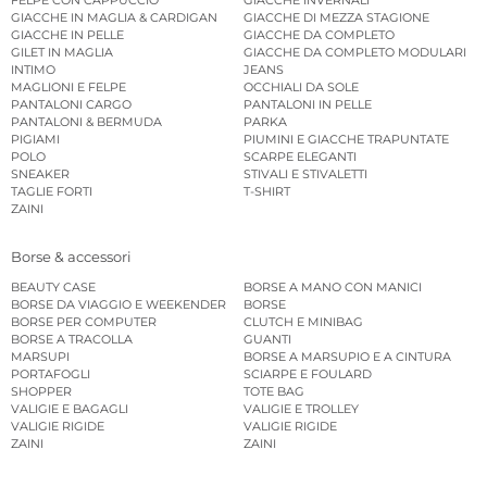
GIACCHE IN MAGLIA & CARDIGAN
GIACCHE DI MEZZA STAGIONE
GIACCHE IN PELLE
GIACCHE DA COMPLETO
GILET IN MAGLIA
GIACCHE DA COMPLETO MODULARI
INTIMO
JEANS
MAGLIONI E FELPE
OCCHIALI DA SOLE
PANTALONI CARGO
PANTALONI IN PELLE
PANTALONI & BERMUDA
PARKA
PIGIAMI
PIUMINI E GIACCHE TRAPUNTATE
POLO
SCARPE ELEGANTI
SNEAKER
STIVALI E STIVALETTI
TAGLIE FORTI
T-SHIRT
ZAINI
Borse & accessori
BEAUTY CASE
BORSE A MANO CON MANICI
BORSE DA VIAGGIO E WEEKENDER
BORSE
BORSE PER COMPUTER
CLUTCH E MINIBAG
BORSE A TRACOLLA
GUANTI
MARSUPI
BORSE A MARSUPIO E A CINTURA
PORTAFOGLI
SCIARPE E FOULARD
SHOPPER
TOTE BAG
VALIGIE E BAGAGLI
VALIGIE E TROLLEY
VALIGIE RIGIDE
VALIGIE RIGIDE
ZAINI
ZAINI