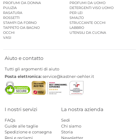
PROFUMI DA DONNA
PROFUMI DA UOMO
PULIZIA
DETERGENTI VISO UOMO
RASATURA
PER LEI
ROSSETTI
SMALTO
STAMPI DA FORNO
STRUCCANTE OCCHI
TAPPETO DA BAGNO
LABBRO
OCCHI
UTENSILI DA CUCINA
VASI
Aiuto e contatto
Tutti gli argomenti di aiuto
Posta elettronica:
service@kastner-oehler.it
I nostri servizi
La nostra azienda
FAQs
Sedi
Guide alle taglie
Chi siamo
Spedizione e consegna
Storia
Resi e reclami
Newsletter