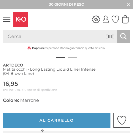
30 GIORNI DI RESO
LOOK
WEDDING
VIBES
Popolare!
5 persone stanno guardando questo articolo
ARTDECO
Matita occhi - Long Lasting Liquid Liner Intense
(04 Brown Line)
16,95
IVA inclusa, più spese di spedizione
Colore:
Marrone
AL CARRELLO