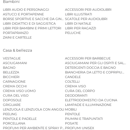
Bambini
LIBRI AUDIO E PERSONAGGI
ACCESSORI PER AUDIOLIBRI
ASTUCCI E PORTAPENNE
LIBRI ILLUSTRATI
BORSE SPORTIVE E SACCHE DA GINNASTICA
SCATOLE PER AUDIOLIBRI
LIBRI DIDATTICI E DI SAGGISTICA
LIBRI DI NATALE
LIBRI PER BAMBINI E PRIMI LETTORI
LIBRI PER RAGAZZI
PORTAPRANZO
PELUCHE
ZAINI E CARTELLE
Casa & bellezza
VESTAGLIE
ACCESSORI PER BARBECUE
ASCIUGAMANI
ASCIUGAMANI PER GLI OSPITI E SALVIE
BAGNO
DETERGENTI DOCCIA E BAGNO
BELLEZZA
BIANCHERIA DA LETTO E COPRIPIUMINI
BICCHIERI
CANDELE
CARNAGIONE
COLTELLI
CREMA OCCHI
CREMA VISO
CREMA VISO UOMO
CURA DEL CORPO
CURA DEL VISO
DEODORANTI
DOPOSOLE
ELETTRODOMESTICI DA CUCINA
GRIGLIARE
LAMPADE E ILLUMINAZIONE
LENZUOLA E LENZUOLA CON ANGOLI
MOBILI
PEELING
PENTOLE
PENTOLE E PADELLE
PIUMINI E TRAPUNTATI
PORCELLANA
POSATE
PROFUMI PER AMBIENTE E SPRAY PER AMBIENTE
PROFUMI UNISEX