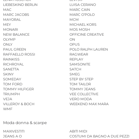
LIEBESKIND BERLIN
LUISA CERANO
MAC
MARC CAIN
MARC JACOBS
MARC O’POLO
MAYORAL
MCM
MEY
MICHAEL KORS
MONARI
MOS MOSH
NEW BALANCE
OFFICINE CREATIVE
OLYMP
ON
ONLY
OPUS
PAUL GREEN
POLO RALPH LAUREN
RAFFAELLO ROSSI
RAGWEAR
RAINKISS
REPLAY
RICHROYAL
SAMSONITE
SANETTA
SATCH
SKINY
SMEG
SOMEDAY
STEP BY STEP
TOM FORD
TOM TAILOR
TOMMY HILFIGER
TOMMY JEANS
TRIUMPH
VEE COLLECTIVE
VEJA
VERO MODA
VILLEROY & BOCH
WEEKEND MAX MARA
WMF
Moda donna & scarpe
MAXIVESTITI
ABITI MIDI
JEANS A O
COSTUMI DA BAGNO A DUE PEZZI