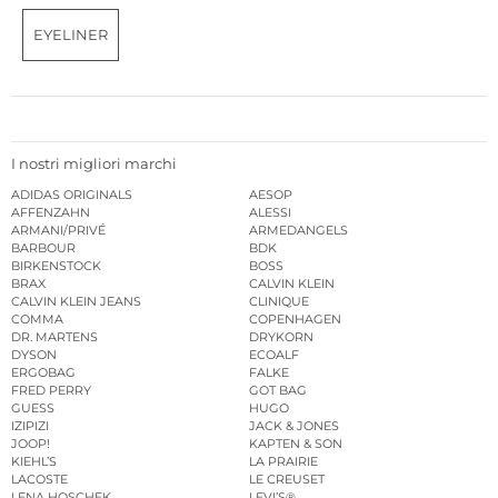
EYELINER
I nostri migliori marchi
ADIDAS ORIGINALS
AESOP
AFFENZAHN
ALESSI
ARMANI/PRIVÉ
ARMEDANGELS
BARBOUR
BDK
BIRKENSTOCK
BOSS
BRAX
CALVIN KLEIN
CALVIN KLEIN JEANS
CLINIQUE
COMMA
COPENHAGEN
DR. MARTENS
DRYKORN
DYSON
ECOALF
ERGOBAG
FALKE
FRED PERRY
GOT BAG
GUESS
HUGO
IZIPIZI
JACK & JONES
JOOP!
KAPTEN & SON
KIEHL’S
LA PRAIRIE
LACOSTE
LE CREUSET
LENA HOSCHEK
LEVI’S®