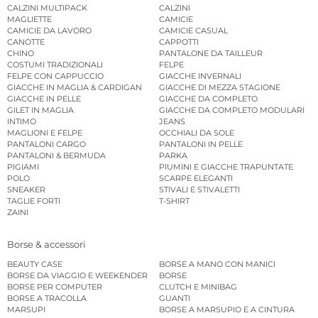
CALZINI MULTIPACK
CALZINI
MAGLIETTE
CAMICIE
CAMICIE DA LAVORO
CAMICIE CASUAL
CANOTTE
CAPPOTTI
CHINO
PANTALONE DA TAILLEUR
COSTUMI TRADIZIONALI
FELPE
FELPE CON CAPPUCCIO
GIACCHE INVERNALI
GIACCHE IN MAGLIA & CARDIGAN
GIACCHE DI MEZZA STAGIONE
GIACCHE IN PELLE
GIACCHE DA COMPLETO
GILET IN MAGLIA
GIACCHE DA COMPLETO MODULARI
INTIMO
JEANS
MAGLIONI E FELPE
OCCHIALI DA SOLE
PANTALONI CARGO
PANTALONI IN PELLE
PANTALONI & BERMUDA
PARKA
PIGIAMI
PIUMINI E GIACCHE TRAPUNTATE
POLO
SCARPE ELEGANTI
SNEAKER
STIVALI E STIVALETTI
TAGLIE FORTI
T-SHIRT
ZAINI
Borse & accessori
BEAUTY CASE
BORSE A MANO CON MANICI
BORSE DA VIAGGIO E WEEKENDER
BORSE
BORSE PER COMPUTER
CLUTCH E MINIBAG
BORSE A TRACOLLA
GUANTI
MARSUPI
BORSE A MARSUPIO E A CINTURA