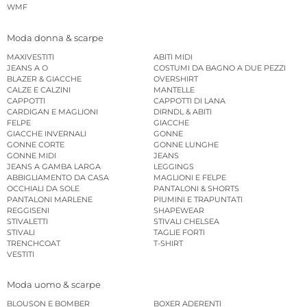
WMF
Moda donna & scarpe
MAXIVESTITI
ABITI MIDI
JEANS A O
COSTUMI DA BAGNO A DUE PEZZI
BLAZER & GIACCHE
OVERSHIRT
CALZE E CALZINI
MANTELLE
CAPPOTTI
CAPPOTTI DI LANA
CARDIGAN E MAGLIONI
DIRNDL & ABITI
FELPE
GIACCHE
GIACCHE INVERNALI
GONNE
GONNE CORTE
GONNE LUNGHE
GONNE MIDI
JEANS
JEANS A GAMBA LARGA
LEGGINGS
ABBIGLIAMENTO DA CASA
MAGLIONI E FELPE
OCCHIALI DA SOLE
PANTALONI & SHORTS
PANTALONI MARLENE
PIUMINI E TRAPUNTATI
REGGISENI
SHAPEWEAR
STIVALETTI
STIVALI CHELSEA
STIVALI
TAGLIE FORTI
TRENCHCOAT
T-SHIRT
VESTITI
Moda uomo & scarpe
BLOUSON E BOMBER
BOXER ADERENTI