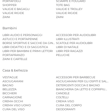
PORTAFOGLI
SCIARPE E FOULARD
SHOPPER
TOTE BAG
VALIGIE E BAGAGLI
VALIGIE E TROLLEY
VALIGIE RIGIDE
VALIGIE RIGIDE
ZAINI
ZAINI
Bambini
LIBRI AUDIO E PERSONAGGI
ACCESSORI PER AUDIOLIBRI
ASTUCCI E PORTAPENNE
LIBRI ILLUSTRATI
BORSE SPORTIVE E SACCHE DA GINNASTICA
SCATOLE PER AUDIOLIBRI
LIBRI DIDATTICI E DI SAGGISTICA
LIBRI DI NATALE
LIBRI PER BAMBINI E PRIMI LETTORI
LIBRI PER RAGAZZI
PORTAPRANZO
PELUCHE
ZAINI E CARTELLE
Casa & bellezza
VESTAGLIE
ACCESSORI PER BARBECUE
ASCIUGAMANI
ASCIUGAMANI PER GLI OSPITI E SALVIE
BAGNO
DETERGENTI DOCCIA E BAGNO
BELLEZZA
BIANCHERIA DA LETTO E COPRIPIUMINI
BICCHIERI
CANDELE
CARNAGIONE
COLTELLI
CREMA OCCHI
CREMA VISO
CREMA VISO UOMO
CURA DEL CORPO
CURA DEL VISO
DEODORANTI