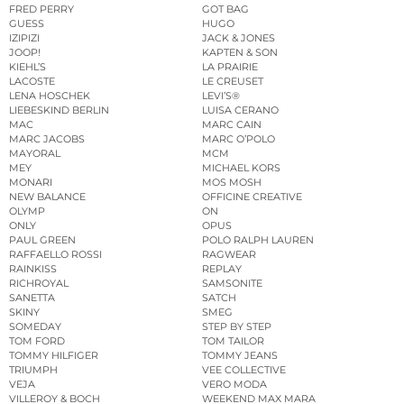
FRED PERRY
GOT BAG
GUESS
HUGO
IZIPIZI
JACK & JONES
JOOP!
KAPTEN & SON
KIEHL’S
LA PRAIRIE
LACOSTE
LE CREUSET
LENA HOSCHEK
LEVI’S®
LIEBESKIND BERLIN
LUISA CERANO
MAC
MARC CAIN
MARC JACOBS
MARC O’POLO
MAYORAL
MCM
MEY
MICHAEL KORS
MONARI
MOS MOSH
NEW BALANCE
OFFICINE CREATIVE
OLYMP
ON
ONLY
OPUS
PAUL GREEN
POLO RALPH LAUREN
RAFFAELLO ROSSI
RAGWEAR
RAINKISS
REPLAY
RICHROYAL
SAMSONITE
SANETTA
SATCH
SKINY
SMEG
SOMEDAY
STEP BY STEP
TOM FORD
TOM TAILOR
TOMMY HILFIGER
TOMMY JEANS
TRIUMPH
VEE COLLECTIVE
VEJA
VERO MODA
VILLEROY & BOCH
WEEKEND MAX MARA