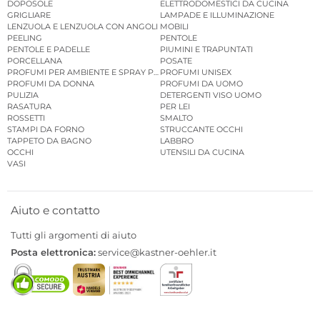
DOPOSOLE
ELETTRODOMESTICI DA CUCINA
GRIGLIARE
LAMPADE E ILLUMINAZIONE
LENZUOLA E LENZUOLA CON ANGOLI
MOBILI
PEELING
PENTOLE
PENTOLE E PADELLE
PIUMINI E TRAPUNTATI
PORCELLANA
POSATE
PROFUMI PER AMBIENTE E SPRAY PER AMBIENTE
PROFUMI UNISEX
PROFUMI DA DONNA
PROFUMI DA UOMO
PULIZIA
DETERGENTI VISO UOMO
RASATURA
PER LEI
ROSSETTI
SMALTO
STAMPI DA FORNO
STRUCCANTE OCCHI
TAPPETO DA BAGNO
LABBRO
OCCHI
UTENSILI DA CUCINA
VASI
Aiuto e contatto
Tutti gli argomenti di aiuto
Posta elettronica:
service@kastner-oehler.it