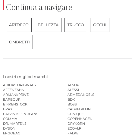
Continua a navigare
ARTDECO
BELLEZZA
TRUCCO
OCCHI
OMBRETTI
I nostri migliori marchi
ADIDAS ORIGINALS
AESOP
AFFENZAHN
ALESSI
ARMANI/PRIVÉ
ARMEDANGELS
BARBOUR
BDK
BIRKENSTOCK
BOSS
BRAX
CALVIN KLEIN
CALVIN KLEIN JEANS
CLINIQUE
COMMA
COPENHAGEN
DR. MARTENS
DRYKORN
DYSON
ECOALF
ERGOBAG
FALKE