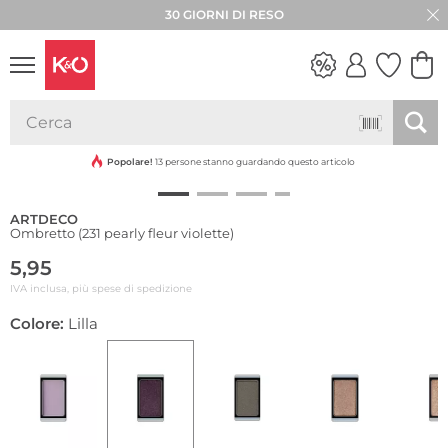
30 GIORNI DI RESO
LOOK
WEDDING
VIBES
Popolare!
13 persone stanno guardando questo articolo
ARTDECO
Ombretto (231 pearly fleur violette)
5,95
IVA inclusa, più spese di spedizione
Colore:
Lilla