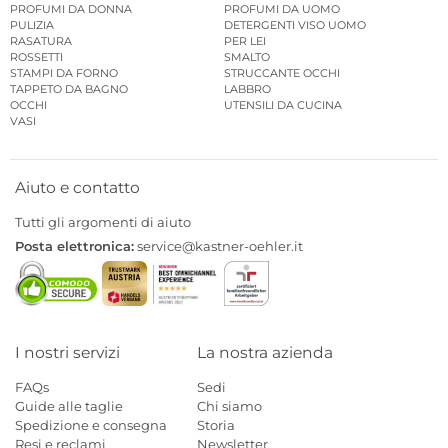
PROFUMI DA DONNA
PROFUMI DA UOMO
PULIZIA
DETERGENTI VISO UOMO
RASATURA
PER LEI
ROSSETTI
SMALTO
STAMPI DA FORNO
STRUCCANTE OCCHI
TAPPETO DA BAGNO
LABBRO
OCCHI
UTENSILI DA CUCINA
VASI
Aiuto e contatto
Tutti gli argomenti di aiuto
Posta elettronica:
service@kastner-oehler.it
I nostri servizi
La nostra azienda
FAQs
Sedi
Guide alle taglie
Chi siamo
Spedizione e consegna
Storia
Resi e reclami
Newsletter