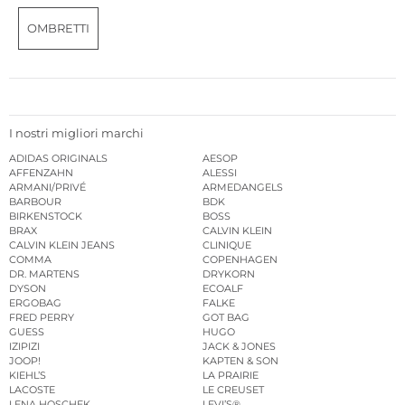
OMBRETTI
I nostri migliori marchi
ADIDAS ORIGINALS
AESOP
AFFENZAHN
ALESSI
ARMANI/PRIVÉ
ARMEDANGELS
BARBOUR
BDK
BIRKENSTOCK
BOSS
BRAX
CALVIN KLEIN
CALVIN KLEIN JEANS
CLINIQUE
COMMA
COPENHAGEN
DR. MARTENS
DRYKORN
DYSON
ECOALF
ERGOBAG
FALKE
FRED PERRY
GOT BAG
GUESS
HUGO
IZIPIZI
JACK & JONES
JOOP!
KAPTEN & SON
KIEHL’S
LA PRAIRIE
LACOSTE
LE CREUSET
LENA HOSCHEK
LEVI’S®