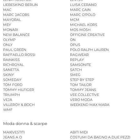
LIEBESKIND BERLIN
LUISA CERANO
MAC
MARC CAIN
MARC JACOBS
MARC O’POLO
MAYORAL
MCM
MEY
MICHAEL KORS
MONARI
MOS MOSH
NEW BALANCE
OFFICINE CREATIVE
OLYMP
ON
ONLY
OPUS
PAUL GREEN
POLO RALPH LAUREN
RAFFAELLO ROSSI
RAGWEAR
RAINKISS
REPLAY
RICHROYAL
SAMSONITE
SANETTA
SATCH
SKINY
SMEG
SOMEDAY
STEP BY STEP
TOM FORD
TOM TAILOR
TOMMY HILFIGER
TOMMY JEANS
TRIUMPH
VEE COLLECTIVE
VEJA
VERO MODA
VILLEROY & BOCH
WEEKEND MAX MARA
WMF
Moda donna & scarpe
MAXIVESTITI
ABITI MIDI
JEANS A O
COSTUMI DA BAGNO A DUE PEZZI