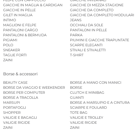
GIACCHE IN MAGLIA & CARDIGAN
GIACCHE DI MEZZA STAGIONE
GIACCHE IN PELLE
GIACCHE DA COMPLETO
GILET IN MAGLIA
GIACCHE DA COMPLETO MODULARI
INTIMO
JEANS
MAGLIONI E FELPE
OCCHIALI DA SOLE
PANTALONI CARGO
PANTALONI IN PELLE
PANTALONI & BERMUDA
PARKA
PIGIAMI
PIUMINI E GIACCHE TRAPUNTATE
POLO
SCARPE ELEGANTI
SNEAKER
STIVALI E STIVALETTI
TAGLIE FORTI
T-SHIRT
ZAINI
Borse & accessori
BEAUTY CASE
BORSE A MANO CON MANICI
BORSE DA VIAGGIO E WEEKENDER
BORSE
BORSE PER COMPUTER
CLUTCH E MINIBAG
BORSE A TRACOLLA
GUANTI
MARSUPI
BORSE A MARSUPIO E A CINTURA
PORTAFOGLI
SCIARPE E FOULARD
SHOPPER
TOTE BAG
VALIGIE E BAGAGLI
VALIGIE E TROLLEY
VALIGIE RIGIDE
VALIGIE RIGIDE
ZAINI
ZAINI