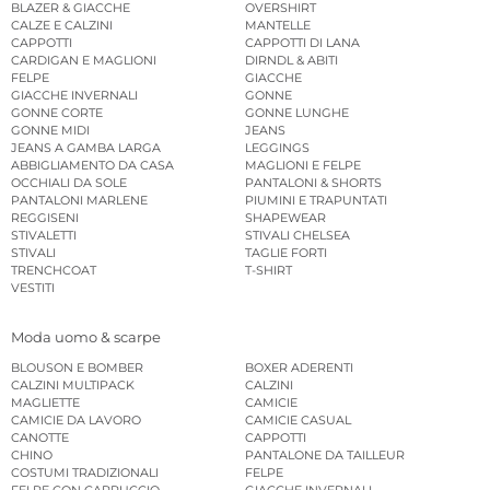
BLAZER & GIACCHE
OVERSHIRT
CALZE E CALZINI
MANTELLE
CAPPOTTI
CAPPOTTI DI LANA
CARDIGAN E MAGLIONI
DIRNDL & ABITI
FELPE
GIACCHE
GIACCHE INVERNALI
GONNE
GONNE CORTE
GONNE LUNGHE
GONNE MIDI
JEANS
JEANS A GAMBA LARGA
LEGGINGS
ABBIGLIAMENTO DA CASA
MAGLIONI E FELPE
OCCHIALI DA SOLE
PANTALONI & SHORTS
PANTALONI MARLENE
PIUMINI E TRAPUNTATI
REGGISENI
SHAPEWEAR
STIVALETTI
STIVALI CHELSEA
STIVALI
TAGLIE FORTI
TRENCHCOAT
T-SHIRT
VESTITI
Moda uomo & scarpe
BLOUSON E BOMBER
BOXER ADERENTI
CALZINI MULTIPACK
CALZINI
MAGLIETTE
CAMICIE
CAMICIE DA LAVORO
CAMICIE CASUAL
CANOTTE
CAPPOTTI
CHINO
PANTALONE DA TAILLEUR
COSTUMI TRADIZIONALI
FELPE
FELPE CON CAPPUCCIO
GIACCHE INVERNALI