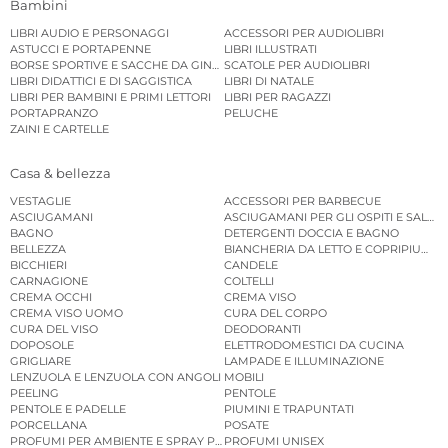
Bambini
LIBRI AUDIO E PERSONAGGI
ACCESSORI PER AUDIOLIBRI
ASTUCCI E PORTAPENNE
LIBRI ILLUSTRATI
BORSE SPORTIVE E SACCHE DA GINNASTICA
SCATOLE PER AUDIOLIBRI
LIBRI DIDATTICI E DI SAGGISTICA
LIBRI DI NATALE
LIBRI PER BAMBINI E PRIMI LETTORI
LIBRI PER RAGAZZI
PORTAPRANZO
PELUCHE
ZAINI E CARTELLE
Casa & bellezza
VESTAGLIE
ACCESSORI PER BARBECUE
ASCIUGAMANI
ASCIUGAMANI PER GLI OSPITI E SALVIE
BAGNO
DETERGENTI DOCCIA E BAGNO
BELLEZZA
BIANCHERIA DA LETTO E COPRIPIUMINI
BICCHIERI
CANDELE
CARNAGIONE
COLTELLI
CREMA OCCHI
CREMA VISO
CREMA VISO UOMO
CURA DEL CORPO
CURA DEL VISO
DEODORANTI
DOPOSOLE
ELETTRODOMESTICI DA CUCINA
GRIGLIARE
LAMPADE E ILLUMINAZIONE
LENZUOLA E LENZUOLA CON ANGOLI
MOBILI
PEELING
PENTOLE
PENTOLE E PADELLE
PIUMINI E TRAPUNTATI
PORCELLANA
POSATE
PROFUMI PER AMBIENTE E SPRAY PER AMBIENTE
PROFUMI UNISEX