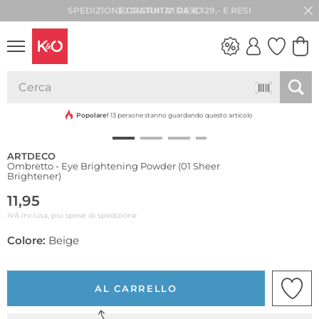
30 GIORNI DI RESO
LOOK
WEDDING
VIBES
Popolare!
13 persone stanno guardando questo articolo
ARTDECO
Ombretto - Eye Brightening Powder (01 Sheer
Brightener)
11,95
IVA inclusa, più spese di spedizione
Colore:
Beige
AL CARRELLO