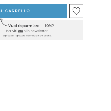
AL CARRELLO
Vuoi risparmiare il -10%?
Iscriviti
ora
alla newsletter.
Si prega di rispettare le condizioni del buono.