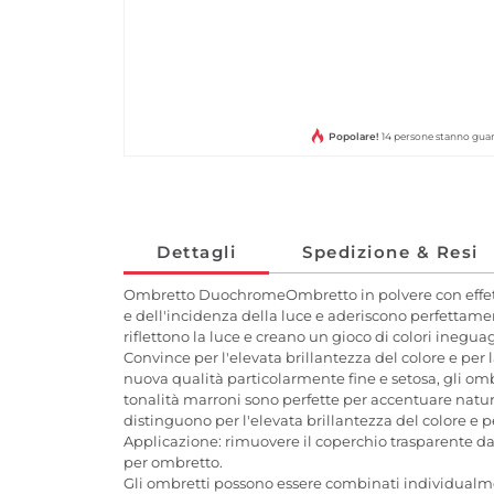
Popolare!
14 persone stanno gua
Dettagli
Spedizione & Resi
Ombretto DuochromeOmbretto in polvere con effett
e dell'incidenza della luce e aderiscono perfettamen
riflettono la luce e creano un gioco di colori inegua
Convince per l'elevata brillantezza del colore e per
nuova qualità particolarmente fine e setosa, gli o
tonalità marroni sono perfette per accentuare natura
distinguono per l'elevata brillantezza del colore e pe
Applicazione: rimuovere il coperchio trasparente dal
per ombretto.
Gli ombretti possono essere combinati individualme