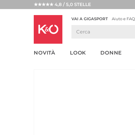
★★★★★ 4,8 / 5,0 STELLE
VAI A GIGASPORT
Aiuto e FAQ
TENDENZE
LOOK
WEDDING
MODA
VIBES
NOVITÀ
LOOK
DONNE