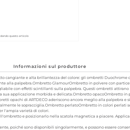
rdando questo articolo
Informazioni sul produttore
o cangiante e alta brillantezza del colore: gli ombretti Duochrom
te alla palpebra.Ombretto GlamourOmbretto in polvere con particelle g
gliabile con effetti scintillanti sulla palpebra. Questi ombretti attira
 la sua applicazione morbida e delicata.Ombretto opacoOmbretto in polv
mbretti opachi di ARTDECO aderiscono ancora meglio alla palpebra e 
lmente le sopracciglia.Ombretto perlatoOmbretto in colori perlati sci
r l'ampia varietà di colori.
l'ombretto e posizionarlo nella scatola magnetica a piacere. Applicare
nte, poiché sono disponibili singolarmente, e possono essere conse