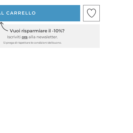
AL CARRELLO
Vuoi risparmiare il -10%?
Iscriviti
ora
alla newsletter.
Si prega di rispettare le condizioni del buono.