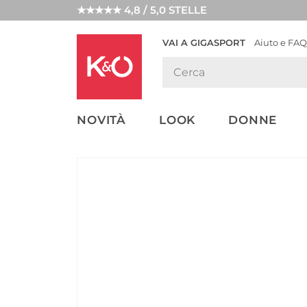
★★★★★ 4,8 / 5,0 STELLE
VAI A GIGASPORT
Aiuto e FAQ
TENDENZE
LOOK
WEDDING
MODA
VIBES
NOVITÀ
LOOK
DONNE