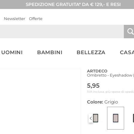
SPEDIZIONE GRATUITA* DA € 129,- E RESI
Newsletter
Offerte
UOMINI
BAMBINI
BELLEZZA
CASA
ARTDECO
Ombretto - Eyeshadow (
5,95
IVA inclusa, più spese di spedi
Colore:
Grigio