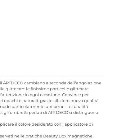
e di ARTDECO cambiano a seconda dell'angolazione
litterate: le finissime particelle glitterate
o l'attenzione in ogni occasione. Convince per
 opachi e naturali: grazie alla loro nuova qualità
 modo particolarmente uniforme. Le tonalità
i: gli ombretti perlati di ARTDECO si distinguono
care il colore desiderato con l'applicatore o il
servati nelle pratiche Beauty Box magnetiche.