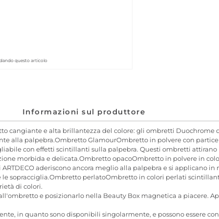
rdando questo articolo
Informazioni sul produttore
o cangiante e alta brillantezza del colore: gli ombretti Duochrom
te alla palpebra.Ombretto GlamourOmbretto in polvere con particelle g
liabile con effetti scintillanti sulla palpebra. Questi ombretti attiran
cazione morbida e delicata.Ombretto opacoOmbretto in polvere in colori
 di ARTDECO aderiscono ancora meglio alla palpebra e si applicano in
e sopracciglia.Ombretto perlatoOmbretto in colori perlati scintillant
ietà di colori.
l'ombretto e posizionarlo nella Beauty Box magnetica a piacere. Appli
nte, in quanto sono disponibili singolarmente, e possono essere con