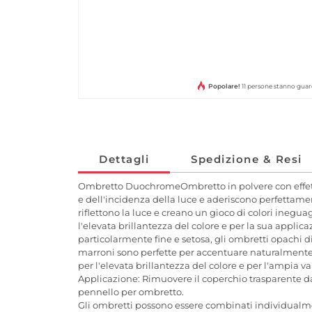
Popolare!
11 persone stanno gua
Dettagli
Spedizione & Resi
Ombretto DuochromeOmbretto in polvere con effett
e dell'incidenza della luce e aderiscono perfettamen
riflettono la luce e creano un gioco di colori ineguag
l'elevata brillantezza del colore e per la sua appli
particolarmente fine e setosa, gli ombretti opachi
marroni sono perfette per accentuare naturalmente l
per l'elevata brillantezza del colore e per l'ampia var
Applicazione: Rimuovere il coperchio trasparente dal
pennello per ombretto.
Gli ombretti possono essere combinati individualme