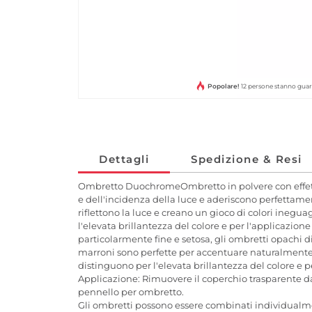
Popolare!
12 persone stanno gua
Dettagli
Spedizione & Resi
Ombretto DuochromeOmbretto in polvere con effett
e dell'incidenza della luce e aderiscono perfettamen
riflettono la luce e creano un gioco di colori ineguag
l'elevata brillantezza del colore e per l'applicazio
particolarmente fine e setosa, gli ombretti opachi
marroni sono perfette per accentuare naturalmente le
distinguono per l'elevata brillantezza del colore e pe
Applicazione: Rimuovere il coperchio trasparente dal
pennello per ombretto.
Gli ombretti possono essere combinati individualme