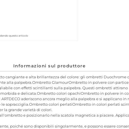
rdando questo articolo
Informazioni sul produttore
o cangiante e alta brillantezza del colore: gli ombretti Duochrom
te alla palpebra.Ombretto GlamourOmbretto in polvere con particelle g
liabile con effetti scintillanti sulla palpebra. Questi ombretti attiran
ne morbida e delicata.Ombretto colori opachiOmbretto in polvere in colo
 di ARTDECO aderiscono ancora meglio alla palpebra e si applicano in
 sopracciglia.Ombretto colori perlatiOmbretto in colori perlati scinti
r la grande varietà di colori.
l'ombretto e posizionarlo nella scatola magnetica a piacere. Applicare
nte, poiché sono disponibili singolarmente, e possono essere conse