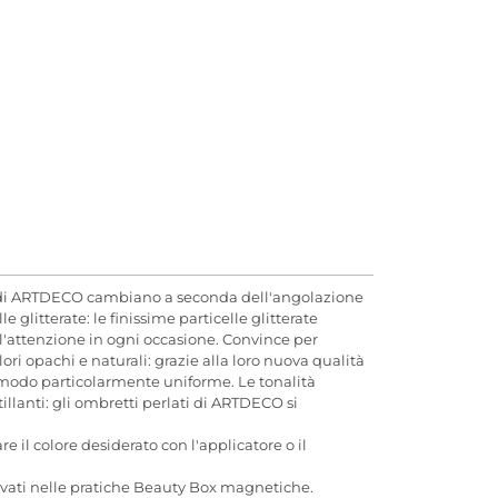
e di ARTDECO cambiano a seconda dell'angolazione
litterate: le finissime particelle glitterate
o l'attenzione in ogni occasione. Convince per
ri opachi e naturali: grazie alla loro nuova qualità
 modo particolarmente uniforme. Le tonalità
llanti: gli ombretti perlati di ARTDECO si
 il colore desiderato con l'applicatore o il
rvati nelle pratiche Beauty Box magnetiche.