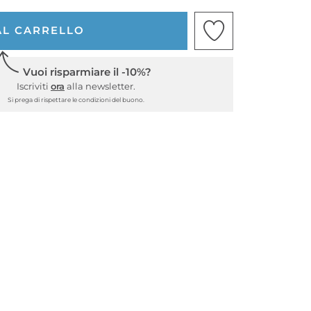
AL CARRELLO
Vuoi risparmiare il -10%?
Iscriviti
ora
alla newsletter.
Si prega di rispettare le condizioni del buono.