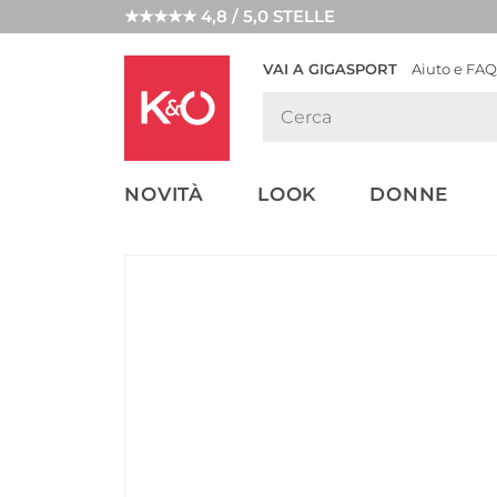
★★★★★ 4,8 / 5,0 STELLE
VAI A GIGASPORT
Aiuto e FAQ
TENDENZE
LOOK
WEDDING
MODA
VIBES
NOVITÀ
LOOK
DONNE