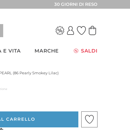
30 GIORNI DI RESO
 E VITA
MARCHE
SALDI
EARL (86 Pearly Smokey Lilac)
zione
AL CARRELLO