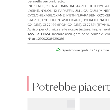
pennello per ombretto.
INCI: TALC, MICA, ALUMINUM STARCH OCTENYLSU
LYSINE, NYLON-12, PARAFFINUM LIQUIDUM (MINE
CYCLOHEXASILOXANE, METHYLPARABEN, OZOKERI
STARCH, CYCLOPENTASILOXANE, HYDROGENATED S
OXIDES), CI 77499 (IRON OXIDES), CI 77891 (TITAN
Avviso: per ottimizzare le nostre texture, impleme
AVVERTENZA
: lasciare asciugare bene prima di ch
N° art.:2900208429086
Spedizione gratuita* a partire 
Potrebbe piacert