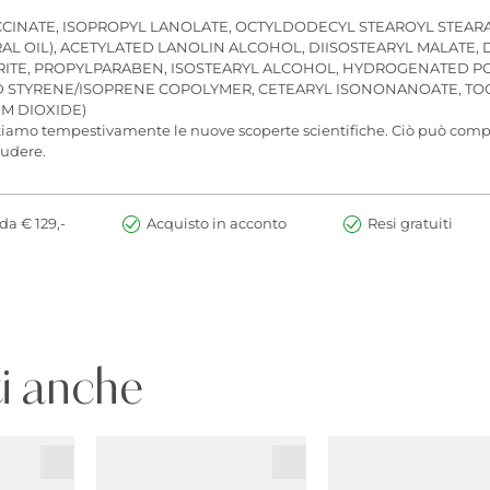
CCINATE, ISOPROPYL LANOLATE, OCTYLDODECYL STEAROYL STEARAT
RAL OIL), ACETYLATED LANOLIN ALCOHOL, DIISOSTEARYL MALATE,
TE, PROPYLPARABEN, ISOSTEARYL ALCOHOL, HYDROGENATED POLY
TYRENE/ISOPRENE COPOLYMER, CETEARYL ISONONANOATE, TOCOPH
IUM DIOXIDE)
ntiamo tempestivamente le nuove scoperte scientifiche. Ciò può compo
iudere.
da € 129,-
Acquisto in acconto
Resi gratuiti
i anche