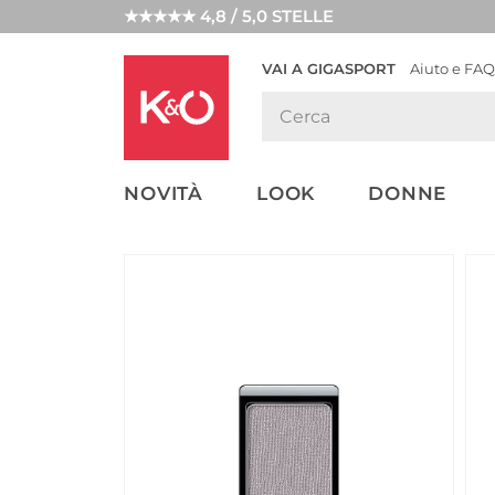
★★★★★ 4,8 / 5,0 STELLE
VAI A GIGASPORT
Aiuto e FAQ
TENDENZE
LOOK
WEDDING
MODA
VIBES
NOVITÀ
LOOK
DONNE