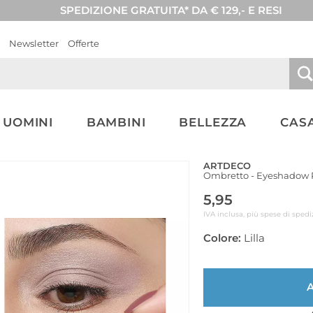
SPEDIZIONE GRATUITA* DA € 129,- E RESI
Newsletter
Offerte
UOMINI
BAMBINI
BELLEZZA
CASA
ARTDECO
Ombretto - Eyeshadow P
5,95
IVA inclusa, più spese di spedi
Colore:
Lilla