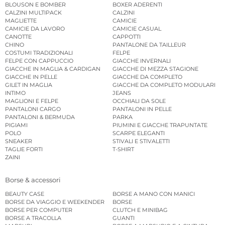
BLOUSON E BOMBER
BOXER ADERENTI
CALZINI MULTIPACK
CALZINI
MAGLIETTE
CAMICIE
CAMICIE DA LAVORO
CAMICIE CASUAL
CANOTTE
CAPPOTTI
CHINO
PANTALONE DA TAILLEUR
COSTUMI TRADIZIONALI
FELPE
FELPE CON CAPPUCCIO
GIACCHE INVERNALI
GIACCHE IN MAGLIA & CARDIGAN
GIACCHE DI MEZZA STAGIONE
GIACCHE IN PELLE
GIACCHE DA COMPLETO
GILET IN MAGLIA
GIACCHE DA COMPLETO MODULARI
INTIMO
JEANS
MAGLIONI E FELPE
OCCHIALI DA SOLE
PANTALONI CARGO
PANTALONI IN PELLE
PANTALONI & BERMUDA
PARKA
PIGIAMI
PIUMINI E GIACCHE TRAPUNTATE
POLO
SCARPE ELEGANTI
SNEAKER
STIVALI E STIVALETTI
TAGLIE FORTI
T-SHIRT
ZAINI
Borse & accessori
BEAUTY CASE
BORSE A MANO CON MANICI
BORSE DA VIAGGIO E WEEKENDER
BORSE
BORSE PER COMPUTER
CLUTCH E MINIBAG
BORSE A TRACOLLA
GUANTI