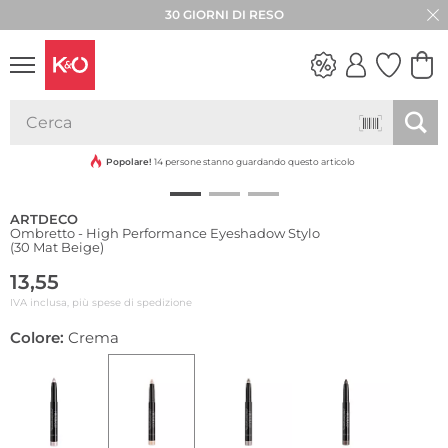
30 GIORNI DI RESO
Resistente all'acqua
LOOK
WEDDING
VIBES
Popolare!
14 persone stanno guardando questo articolo
ARTDECO
Ombretto - High Performance Eyeshadow Stylo
(30 Mat Beige)
13,55
IVA inclusa, più spese di spedizione
Colore:
Crema