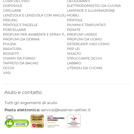
CURA DEL VISO
DEODORANTI
DOPOSOLE
ELETTRODOMESTICI DA CUCINA
GRIGLIARE
LAMPADE E ILLUMINAZIONE
LENZUOLA E LENZUOLA CON ANGOLI
MOBILI
PEELING
PENTOLE
PENTOLE E PADELLE
PIUMINI E TRAPUNTATI
PORCELLANA
POSATE
PROFUMI PER AMBIENTE E SPRAY PER AMBIENTE
PROFUMI UNISEX
PROFUMI DA DONNA
PROFUMI DA UOMO
PULIZIA
DETERGENTI VISO UOMO
RASATURA
PER LEI
ROSSETTI
SMALTO
STAMPI DA FORNO
STRUCCANTE OCCHI
TAPPETO DA BAGNO
LABBRO
OCCHI
UTENSILI DA CUCINA
VASI
Aiuto e contatto
Tutti gli argomenti di aiuto
Posta elettronica:
service@kastner-oehler.it