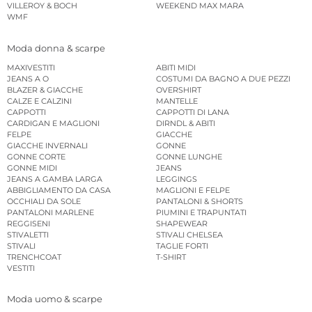
VILLEROY & BOCH
WEEKEND MAX MARA
WMF
Moda donna & scarpe
MAXIVESTITI
ABITI MIDI
JEANS A O
COSTUMI DA BAGNO A DUE PEZZI
BLAZER & GIACCHE
OVERSHIRT
CALZE E CALZINI
MANTELLE
CAPPOTTI
CAPPOTTI DI LANA
CARDIGAN E MAGLIONI
DIRNDL & ABITI
FELPE
GIACCHE
GIACCHE INVERNALI
GONNE
GONNE CORTE
GONNE LUNGHE
GONNE MIDI
JEANS
JEANS A GAMBA LARGA
LEGGINGS
ABBIGLIAMENTO DA CASA
MAGLIONI E FELPE
OCCHIALI DA SOLE
PANTALONI & SHORTS
PANTALONI MARLENE
PIUMINI E TRAPUNTATI
REGGISENI
SHAPEWEAR
STIVALETTI
STIVALI CHELSEA
STIVALI
TAGLIE FORTI
TRENCHCOAT
T-SHIRT
VESTITI
Moda uomo & scarpe