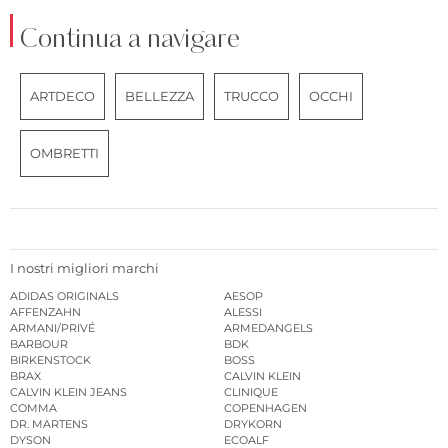
Continua a navigare
ARTDECO
BELLEZZA
TRUCCO
OCCHI
OMBRETTI
I nostri migliori marchi
ADIDAS ORIGINALS
AESOP
AFFENZAHN
ALESSI
ARMANI/PRIVÉ
ARMEDANGELS
BARBOUR
BDK
BIRKENSTOCK
BOSS
BRAX
CALVIN KLEIN
CALVIN KLEIN JEANS
CLINIQUE
COMMA
COPENHAGEN
DR. MARTENS
DRYKORN
DYSON
ECOALF