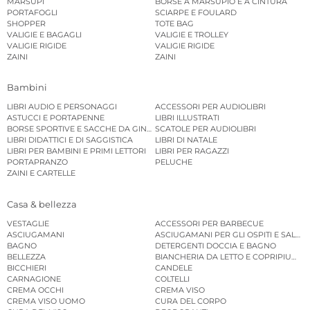
MARSUPI
BORSE A MARSUPIO E A CINTURA
PORTAFOGLI
SCIARPE E FOULARD
SHOPPER
TOTE BAG
VALIGIE E BAGAGLI
VALIGIE E TROLLEY
VALIGIE RIGIDE
VALIGIE RIGIDE
ZAINI
ZAINI
Bambini
LIBRI AUDIO E PERSONAGGI
ACCESSORI PER AUDIOLIBRI
ASTUCCI E PORTAPENNE
LIBRI ILLUSTRATI
BORSE SPORTIVE E SACCHE DA GINNASTICA
SCATOLE PER AUDIOLIBRI
LIBRI DIDATTICI E DI SAGGISTICA
LIBRI DI NATALE
LIBRI PER BAMBINI E PRIMI LETTORI
LIBRI PER RAGAZZI
PORTAPRANZO
PELUCHE
ZAINI E CARTELLE
Casa & bellezza
VESTAGLIE
ACCESSORI PER BARBECUE
ASCIUGAMANI
ASCIUGAMANI PER GLI OSPITI E SALVIE
BAGNO
DETERGENTI DOCCIA E BAGNO
BELLEZZA
BIANCHERIA DA LETTO E COPRIPIUMINI
BICCHIERI
CANDELE
CARNAGIONE
COLTELLI
CREMA OCCHI
CREMA VISO
CREMA VISO UOMO
CURA DEL CORPO