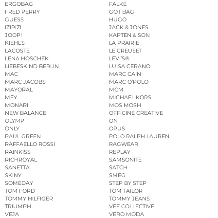
ERGOBAG
FALKE
FRED PERRY
GOT BAG
GUESS
HUGO
IZIPIZI
JACK & JONES
JOOP!
KAPTEN & SON
KIEHL’S
LA PRAIRIE
LACOSTE
LE CREUSET
LENA HOSCHEK
LEVI’S®
LIEBESKIND BERLIN
LUISA CERANO
MAC
MARC CAIN
MARC JACOBS
MARC O’POLO
MAYORAL
MCM
MEY
MICHAEL KORS
MONARI
MOS MOSH
NEW BALANCE
OFFICINE CREATIVE
OLYMP
ON
ONLY
OPUS
PAUL GREEN
POLO RALPH LAUREN
RAFFAELLO ROSSI
RAGWEAR
RAINKISS
REPLAY
RICHROYAL
SAMSONITE
SANETTA
SATCH
SKINY
SMEG
SOMEDAY
STEP BY STEP
TOM FORD
TOM TAILOR
TOMMY HILFIGER
TOMMY JEANS
TRIUMPH
VEE COLLECTIVE
VEJA
VERO MODA