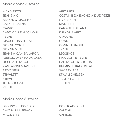
Moda donna & scarpe
MAXIVESTITI
ABITI MIDI
JEANS A O
COSTUMI DA BAGNO A DUE PEZZI
BLAZER & GIACCHE
OVERSHIRT
CALZE E CALZINI
MANTELLE
CAPPOTTI
CAPPOTTI DI LANA
CARDIGAN E MAGLIONI
DIRNDL & ABITI
FELPE
GIACCHE
GIACCHE INVERNALI
GONNE
GONNE CORTE
GONNE LUNGHE
GONNE MIDI
JEANS
JEANS A GAMBA LARGA
LEGGINGS
ABBIGLIAMENTO DA CASA
MAGLIONI E FELPE
OCCHIALI DA SOLE
PANTALONI & SHORTS
PANTALONI MARLENE
PIUMINI E TRAPUNTATI
REGGISENI
SHAPEWEAR
STIVALETTI
STIVALI CHELSEA
STIVALI
TAGLIE FORTI
TRENCHCOAT
T-SHIRT
VESTITI
Moda uomo & scarpe
BLOUSON E BOMBER
BOXER ADERENTI
CALZINI MULTIPACK
CALZINI
MAGLIETTE
CAMICIE