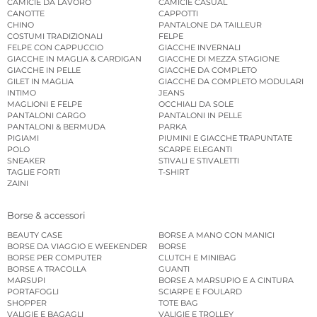
CAMICIE DA LAVORO
CAMICIE CASUAL
CANOTTE
CAPPOTTI
CHINO
PANTALONE DA TAILLEUR
COSTUMI TRADIZIONALI
FELPE
FELPE CON CAPPUCCIO
GIACCHE INVERNALI
GIACCHE IN MAGLIA & CARDIGAN
GIACCHE DI MEZZA STAGIONE
GIACCHE IN PELLE
GIACCHE DA COMPLETO
GILET IN MAGLIA
GIACCHE DA COMPLETO MODULARI
INTIMO
JEANS
MAGLIONI E FELPE
OCCHIALI DA SOLE
PANTALONI CARGO
PANTALONI IN PELLE
PANTALONI & BERMUDA
PARKA
PIGIAMI
PIUMINI E GIACCHE TRAPUNTATE
POLO
SCARPE ELEGANTI
SNEAKER
STIVALI E STIVALETTI
TAGLIE FORTI
T-SHIRT
ZAINI
Borse & accessori
BEAUTY CASE
BORSE A MANO CON MANICI
BORSE DA VIAGGIO E WEEKENDER
BORSE
BORSE PER COMPUTER
CLUTCH E MINIBAG
BORSE A TRACOLLA
GUANTI
MARSUPI
BORSE A MARSUPIO E A CINTURA
PORTAFOGLI
SCIARPE E FOULARD
SHOPPER
TOTE BAG
VALIGIE E BAGAGLI
VALIGIE E TROLLEY