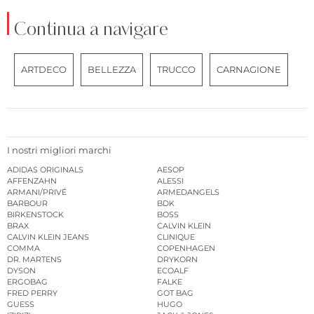
Continua a navigare
ARTDECO
BELLEZZA
TRUCCO
CARNAGIONE
I nostri migliori marchi
ADIDAS ORIGINALS
AESOP
AFFENZAHN
ALESSI
ARMANI/PRIVÉ
ARMEDANGELS
BARBOUR
BDK
BIRKENSTOCK
BOSS
BRAX
CALVIN KLEIN
CALVIN KLEIN JEANS
CLINIQUE
COMMA
COPENHAGEN
DR. MARTENS
DRYKORN
DYSON
ECOALF
ERGOBAG
FALKE
FRED PERRY
GOT BAG
GUESS
HUGO