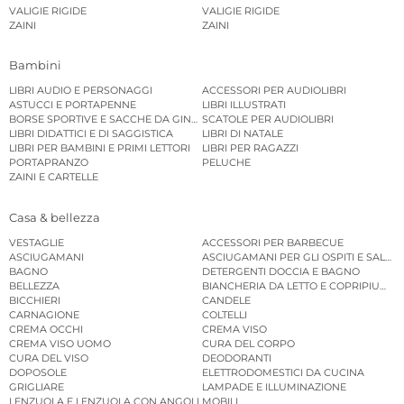
VALIGIE RIGIDE
VALIGIE RIGIDE
ZAINI
ZAINI
Bambini
LIBRI AUDIO E PERSONAGGI
ACCESSORI PER AUDIOLIBRI
ASTUCCI E PORTAPENNE
LIBRI ILLUSTRATI
BORSE SPORTIVE E SACCHE DA GINNASTICA
SCATOLE PER AUDIOLIBRI
LIBRI DIDATTICI E DI SAGGISTICA
LIBRI DI NATALE
LIBRI PER BAMBINI E PRIMI LETTORI
LIBRI PER RAGAZZI
PORTAPRANZO
PELUCHE
ZAINI E CARTELLE
Casa & bellezza
VESTAGLIE
ACCESSORI PER BARBECUE
ASCIUGAMANI
ASCIUGAMANI PER GLI OSPITI E SALVIE
BAGNO
DETERGENTI DOCCIA E BAGNO
BELLEZZA
BIANCHERIA DA LETTO E COPRIPIUMINI
BICCHIERI
CANDELE
CARNAGIONE
COLTELLI
CREMA OCCHI
CREMA VISO
CREMA VISO UOMO
CURA DEL CORPO
CURA DEL VISO
DEODORANTI
DOPOSOLE
ELETTRODOMESTICI DA CUCINA
GRIGLIARE
LAMPADE E ILLUMINAZIONE
LENZUOLA E LENZUOLA CON ANGOLI
MOBILI