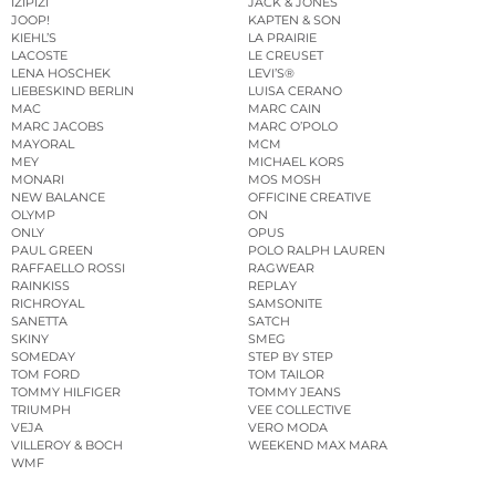
IZIPIZI
JACK & JONES
JOOP!
KAPTEN & SON
KIEHL’S
LA PRAIRIE
LACOSTE
LE CREUSET
LENA HOSCHEK
LEVI’S®
LIEBESKIND BERLIN
LUISA CERANO
MAC
MARC CAIN
MARC JACOBS
MARC O’POLO
MAYORAL
MCM
MEY
MICHAEL KORS
MONARI
MOS MOSH
NEW BALANCE
OFFICINE CREATIVE
OLYMP
ON
ONLY
OPUS
PAUL GREEN
POLO RALPH LAUREN
RAFFAELLO ROSSI
RAGWEAR
RAINKISS
REPLAY
RICHROYAL
SAMSONITE
SANETTA
SATCH
SKINY
SMEG
SOMEDAY
STEP BY STEP
TOM FORD
TOM TAILOR
TOMMY HILFIGER
TOMMY JEANS
TRIUMPH
VEE COLLECTIVE
VEJA
VERO MODA
VILLEROY & BOCH
WEEKEND MAX MARA
WMF