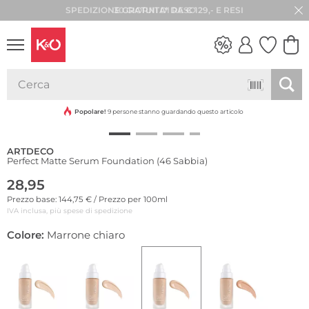
30 GIORNI DI RESO
LOOK
WEDDING
VIBES
Popolare!
9 persone stanno guardando questo articolo
ARTDECO
Perfect Matte Serum Foundation (46 Sabbia)
28,95
Prezzo base: 144,75 € / Prezzo per 100ml
IVA inclusa, più spese di spedizione
Colore:
Marrone chiaro