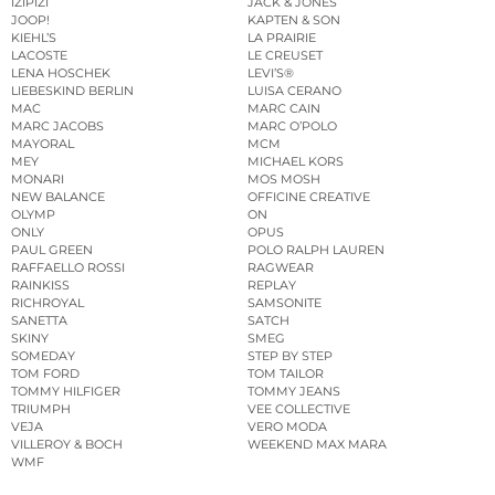
IZIPIZI
JACK & JONES
JOOP!
KAPTEN & SON
KIEHL’S
LA PRAIRIE
LACOSTE
LE CREUSET
LENA HOSCHEK
LEVI’S®
LIEBESKIND BERLIN
LUISA CERANO
MAC
MARC CAIN
MARC JACOBS
MARC O’POLO
MAYORAL
MCM
MEY
MICHAEL KORS
MONARI
MOS MOSH
NEW BALANCE
OFFICINE CREATIVE
OLYMP
ON
ONLY
OPUS
PAUL GREEN
POLO RALPH LAUREN
RAFFAELLO ROSSI
RAGWEAR
RAINKISS
REPLAY
RICHROYAL
SAMSONITE
SANETTA
SATCH
SKINY
SMEG
SOMEDAY
STEP BY STEP
TOM FORD
TOM TAILOR
TOMMY HILFIGER
TOMMY JEANS
TRIUMPH
VEE COLLECTIVE
VEJA
VERO MODA
VILLEROY & BOCH
WEEKEND MAX MARA
WMF