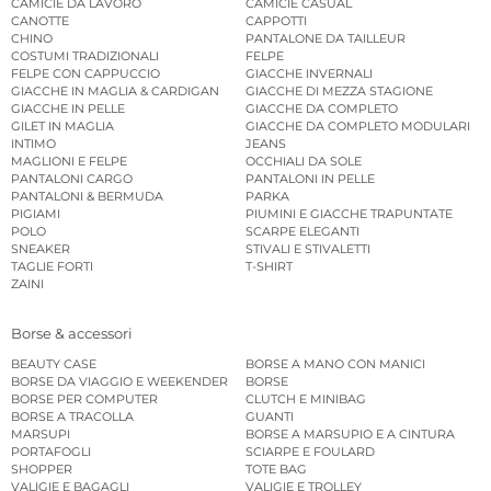
CAMICIE DA LAVORO
CAMICIE CASUAL
CANOTTE
CAPPOTTI
CHINO
PANTALONE DA TAILLEUR
COSTUMI TRADIZIONALI
FELPE
FELPE CON CAPPUCCIO
GIACCHE INVERNALI
GIACCHE IN MAGLIA & CARDIGAN
GIACCHE DI MEZZA STAGIONE
GIACCHE IN PELLE
GIACCHE DA COMPLETO
GILET IN MAGLIA
GIACCHE DA COMPLETO MODULARI
INTIMO
JEANS
MAGLIONI E FELPE
OCCHIALI DA SOLE
PANTALONI CARGO
PANTALONI IN PELLE
PANTALONI & BERMUDA
PARKA
PIGIAMI
PIUMINI E GIACCHE TRAPUNTATE
POLO
SCARPE ELEGANTI
SNEAKER
STIVALI E STIVALETTI
TAGLIE FORTI
T-SHIRT
ZAINI
Borse & accessori
BEAUTY CASE
BORSE A MANO CON MANICI
BORSE DA VIAGGIO E WEEKENDER
BORSE
BORSE PER COMPUTER
CLUTCH E MINIBAG
BORSE A TRACOLLA
GUANTI
MARSUPI
BORSE A MARSUPIO E A CINTURA
PORTAFOGLI
SCIARPE E FOULARD
SHOPPER
TOTE BAG
VALIGIE E BAGAGLI
VALIGIE E TROLLEY