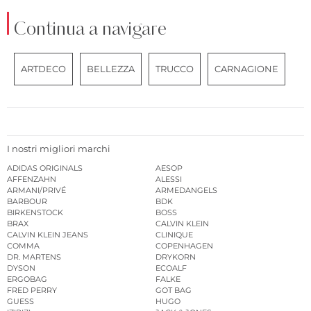
Continua a navigare
ARTDECO
BELLEZZA
TRUCCO
CARNAGIONE
I nostri migliori marchi
ADIDAS ORIGINALS
AESOP
AFFENZAHN
ALESSI
ARMANI/PRIVÉ
ARMEDANGELS
BARBOUR
BDK
BIRKENSTOCK
BOSS
BRAX
CALVIN KLEIN
CALVIN KLEIN JEANS
CLINIQUE
COMMA
COPENHAGEN
DR. MARTENS
DRYKORN
DYSON
ECOALF
ERGOBAG
FALKE
FRED PERRY
GOT BAG
GUESS
HUGO