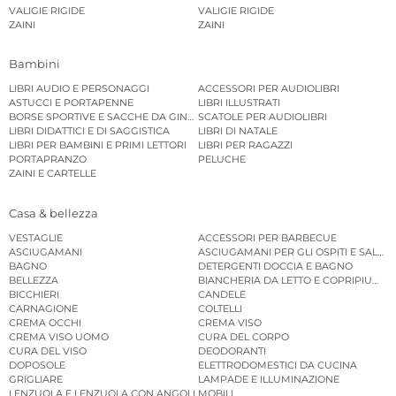
VALIGIE RIGIDE
VALIGIE RIGIDE
ZAINI
ZAINI
Bambini
LIBRI AUDIO E PERSONAGGI
ACCESSORI PER AUDIOLIBRI
ASTUCCI E PORTAPENNE
LIBRI ILLUSTRATI
BORSE SPORTIVE E SACCHE DA GINNASTICA
SCATOLE PER AUDIOLIBRI
LIBRI DIDATTICI E DI SAGGISTICA
LIBRI DI NATALE
LIBRI PER BAMBINI E PRIMI LETTORI
LIBRI PER RAGAZZI
PORTAPRANZO
PELUCHE
ZAINI E CARTELLE
Casa & bellezza
VESTAGLIE
ACCESSORI PER BARBECUE
ASCIUGAMANI
ASCIUGAMANI PER GLI OSPITI E SALVIE
BAGNO
DETERGENTI DOCCIA E BAGNO
BELLEZZA
BIANCHERIA DA LETTO E COPRIPIUMINI
BICCHIERI
CANDELE
CARNAGIONE
COLTELLI
CREMA OCCHI
CREMA VISO
CREMA VISO UOMO
CURA DEL CORPO
CURA DEL VISO
DEODORANTI
DOPOSOLE
ELETTRODOMESTICI DA CUCINA
GRIGLIARE
LAMPADE E ILLUMINAZIONE
LENZUOLA E LENZUOLA CON ANGOLI
MOBILI