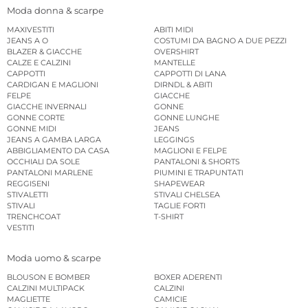
Moda donna & scarpe
MAXIVESTITI
ABITI MIDI
JEANS A O
COSTUMI DA BAGNO A DUE PEZZI
BLAZER & GIACCHE
OVERSHIRT
CALZE E CALZINI
MANTELLE
CAPPOTTI
CAPPOTTI DI LANA
CARDIGAN E MAGLIONI
DIRNDL & ABITI
FELPE
GIACCHE
GIACCHE INVERNALI
GONNE
GONNE CORTE
GONNE LUNGHE
GONNE MIDI
JEANS
JEANS A GAMBA LARGA
LEGGINGS
ABBIGLIAMENTO DA CASA
MAGLIONI E FELPE
OCCHIALI DA SOLE
PANTALONI & SHORTS
PANTALONI MARLENE
PIUMINI E TRAPUNTATI
REGGISENI
SHAPEWEAR
STIVALETTI
STIVALI CHELSEA
STIVALI
TAGLIE FORTI
TRENCHCOAT
T-SHIRT
VESTITI
Moda uomo & scarpe
BLOUSON E BOMBER
BOXER ADERENTI
CALZINI MULTIPACK
CALZINI
MAGLIETTE
CAMICIE