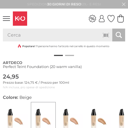
30 GIORNI DI RESO
LOOK
WEDDING
VIBES
Popolare!
11 persone hanno l'articolo nel carrello in questo momento
ARTDECO
Perfect Teint Foundation (20 warm vanilla)
24,95
Prezzo base: 124,75 € / Prezzo per 100ml
IVA inclusa, più spese di spedizione
Colore:
Beige