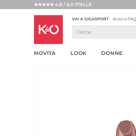
★★★★★ 4,8 / 5,0 STELLE
VAI A GIGASPORT
Aiuto e FAQ
TENDENZE
LOOK
WEDDING
MODA
VIBES
NOVITÀ
LOOK
DONNE