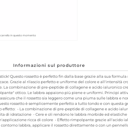
el carrello in questo momento
Informazioni sul produttore
tick! Questo rossetto è perfetto fin dalla base grazie alla sua formula
ce. Grazie al rilascio perfetto e uniforme del colore e all'intensità c
re. La combinazione di pre-peptide di collagene e acido ialuronico crea
pante" ottico. Le labbra appaiono più piene e uniformi. Principi atti
ssicura che il rossetto sia leggero come una piuma sulle labbra e non l
esto rossetto è semplicemente perfetto a tutto tondo e con questa gran
l loro effetto: - La combinazione di pre-peptide di collagene e acido ia
a di idratazione - Cere e oli rendono le labbra morbide ed elastiche
'applicazione ricca di colore - Effetto rimpolpante grazie all'acido i
contorno labbra, applicare il rossetto direttamente o con un pennello.