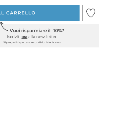
AL CARRELLO
Vuoi risparmiare il -10%?
Iscriviti
ora
alla newsletter.
Si prega di rispettare le condizioni del buono.