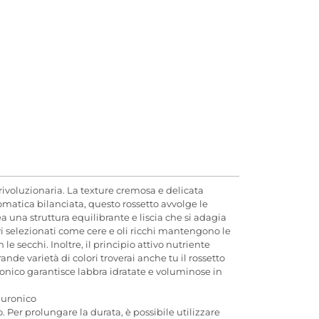
 rivoluzionaria. La texture cremosa e delicata
romatica bilanciata, questo rossetto avvolge le
 una struttura equilibrante e liscia che si adagia
vi selezionati come cere e oli ricchi mantengono le
e secchi. Inoltre, il principio attivo nutriente
de varietà di colori troverai anche tu il rossetto
luronico garantisce labbra idratate e voluminose in
aluronico
 Per prolungare la durata, è possibile utilizzare