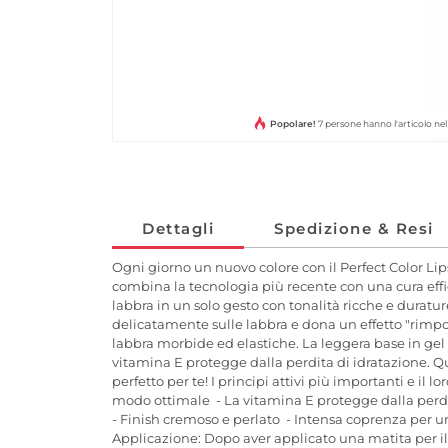
Popolare!
7 persone hanno l'articolo n
Dettagli
Spedizione & Resi
Ogni giorno un nuovo colore con il Perfect Color Lips
combina la tecnologia più recente con una cura effica
labbra in un solo gesto con tonalità ricche e duratu
delicatamente sulle labbra e dona un effetto "rimpol
labbra morbide ed elastiche. La leggera base in gel a
vitamina E protegge dalla perdita di idratazione. Qu
perfetto per te! I principi attivi più importanti e i
modo ottimale - La vitamina E protegge dalla perdit
- Finish cremoso e perlato - Intensa coprenza per un
Applicazione: Dopo aver applicato una matita per il 