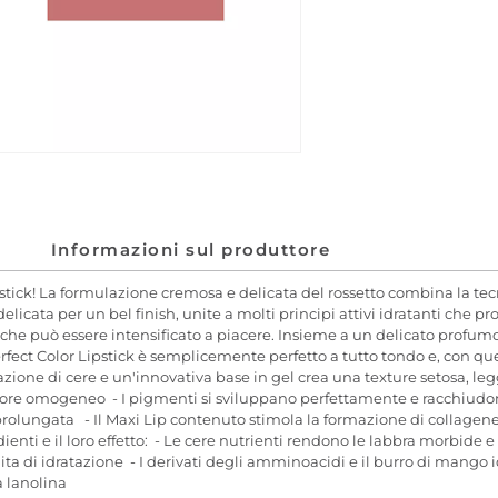
Informazioni sul produttore
stick! La formulazione cremosa e delicata del rossetto combina la tec
elicata per un bel finish, unite a molti principi attivi idratanti che 
, che può essere intensificato a piacere. Insieme a un delicato profumo
fect Color Lipstick è semplicemente perfetto a tutto tondo e, con quest
zione di cere e un'innovativa base in gel crea una texture setosa, legg
colore omogeneo - I pigmenti si sviluppano perfettamente e racchiudono
lungata - Il Maxi Lip contenuto stimola la formazione di collagene e
dienti e il loro effetto: - Le cere nutrienti rendono le labbra morbide 
dita di idratazione - I derivati degli amminoacidi e il burro di mango
a lanolina