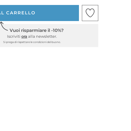
AL CARRELLO
Vuoi risparmiare il -10%?
Iscriviti
ora
alla newsletter.
Si prega di rispettare le condizioni del buono.