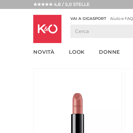
★★★★★ 4,8 / 5,0 STELLE
VAI A GIGASPORT
Aiuto e FAQ
TENDENZE
LOOK
WEDDING
MODA
VIBES
NOVITÀ
LOOK
DONNE