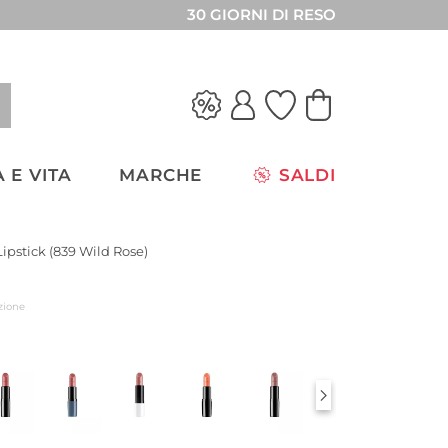
30 GIORNI DI RESO
 E VITA
MARCHE
SALDI
Lipstick (839 Wild Rose)
zione