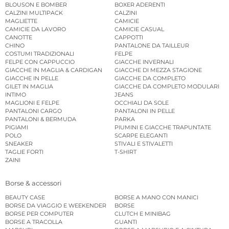
BLOUSON E BOMBER
BOXER ADERENTI
CALZINI MULTIPACK
CALZINI
MAGLIETTE
CAMICIE
CAMICIE DA LAVORO
CAMICIE CASUAL
CANOTTE
CAPPOTTI
CHINO
PANTALONE DA TAILLEUR
COSTUMI TRADIZIONALI
FELPE
FELPE CON CAPPUCCIO
GIACCHE INVERNALI
GIACCHE IN MAGLIA & CARDIGAN
GIACCHE DI MEZZA STAGIONE
GIACCHE IN PELLE
GIACCHE DA COMPLETO
GILET IN MAGLIA
GIACCHE DA COMPLETO MODULARI
INTIMO
JEANS
MAGLIONI E FELPE
OCCHIALI DA SOLE
PANTALONI CARGO
PANTALONI IN PELLE
PANTALONI & BERMUDA
PARKA
PIGIAMI
PIUMINI E GIACCHE TRAPUNTATE
POLO
SCARPE ELEGANTI
SNEAKER
STIVALI E STIVALETTI
TAGLIE FORTI
T-SHIRT
ZAINI
Borse & accessori
BEAUTY CASE
BORSE A MANO CON MANICI
BORSE DA VIAGGIO E WEEKENDER
BORSE
BORSE PER COMPUTER
CLUTCH E MINIBAG
BORSE A TRACOLLA
GUANTI