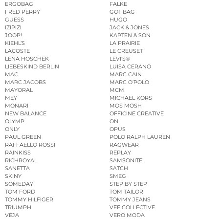
ERGOBAG
FALKE
FRED PERRY
GOT BAG
GUESS
HUGO
IZIPIZI
JACK & JONES
JOOP!
KAPTEN & SON
KIEHL’S
LA PRAIRIE
LACOSTE
LE CREUSET
LENA HOSCHEK
LEVI’S®
LIEBESKIND BERLIN
LUISA CERANO
MAC
MARC CAIN
MARC JACOBS
MARC O’POLO
MAYORAL
MCM
MEY
MICHAEL KORS
MONARI
MOS MOSH
NEW BALANCE
OFFICINE CREATIVE
OLYMP
ON
ONLY
OPUS
PAUL GREEN
POLO RALPH LAUREN
RAFFAELLO ROSSI
RAGWEAR
RAINKISS
REPLAY
RICHROYAL
SAMSONITE
SANETTA
SATCH
SKINY
SMEG
SOMEDAY
STEP BY STEP
TOM FORD
TOM TAILOR
TOMMY HILFIGER
TOMMY JEANS
TRIUMPH
VEE COLLECTIVE
VEJA
VERO MODA