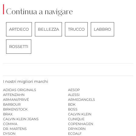
Continua a navigare
ARTDECO
BELLEZZA
TRUCCO
LABBRO
ROSSETTI
I nostri migliori marchi
ADIDAS ORIGINALS
AESOP
AFFENZAHN
ALESSI
ARMANI/PRIVÉ
ARMEDANGELS
BARBOUR
BDK
BIRKENSTOCK
BOSS
BRAX
CALVIN KLEIN
CALVIN KLEIN JEANS
CLINIQUE
COMMA
COPENHAGEN
DR. MARTENS
DRYKORN
DYSON
ECOALF