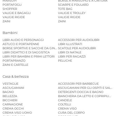
MARSUPI
BORSE A MARSUPIO E A CINTURA
PORTAFOGLI
SCIARPE E FOULARD
SHOPPER
TOTE BAG
VALIGIE E BAGAGLI
VALIGIE E TROLLEY
VALIGIE RIGIDE
VALIGIE RIGIDE
ZAINI
ZAINI
Bambini
LIBRI AUDIO E PERSONAGGI
ACCESSORI PER AUDIOLIBRI
ASTUCCI E PORTAPENNE
LIBRI ILLUSTRATI
BORSE SPORTIVE E SACCHE DA GINNASTICA
SCATOLE PER AUDIOLIBRI
LIBRI DIDATTICI E DI SAGGISTICA
LIBRI DI NATALE
LIBRI PER BAMBINI E PRIMI LETTORI
LIBRI PER RAGAZZI
PORTAPRANZO
PELUCHE
ZAINI E CARTELLE
Casa & bellezza
VESTAGLIE
ACCESSORI PER BARBECUE
ASCIUGAMANI
ASCIUGAMANI PER GLI OSPITI E SALVIE
BAGNO
DETERGENTI DOCCIA E BAGNO
BELLEZZA
BIANCHERIA DA LETTO E COPRIPIUMINI
BICCHIERI
CANDELE
CARNAGIONE
COLTELLI
CREMA OCCHI
CREMA VISO
CREMA VISO UOMO
CURA DEL CORPO