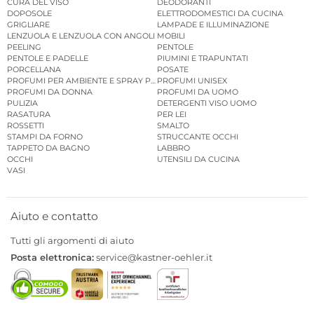
CURA DEL VISO
DEODORANTI
DOPOSOLE
ELETTRODOMESTICI DA CUCINA
GRIGLIARE
LAMPADE E ILLUMINAZIONE
LENZUOLA E LENZUOLA CON ANGOLI
MOBILI
PEELING
PENTOLE
PENTOLE E PADELLE
PIUMINI E TRAPUNTATI
PORCELLANA
POSATE
PROFUMI PER AMBIENTE E SPRAY PER AMBIENTE
PROFUMI UNISEX
PROFUMI DA DONNA
PROFUMI DA UOMO
PULIZIA
DETERGENTI VISO UOMO
RASATURA
PER LEI
ROSSETTI
SMALTO
STAMPI DA FORNO
STRUCCANTE OCCHI
TAPPETO DA BAGNO
LABBRO
OCCHI
UTENSILI DA CUCINA
VASI
Aiuto e contatto
Tutti gli argomenti di aiuto
Posta elettronica:
service@kastner-oehler.it