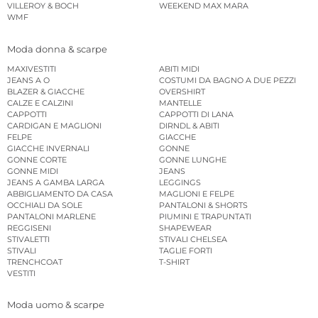
VILLEROY & BOCH
WEEKEND MAX MARA
WMF
Moda donna & scarpe
MAXIVESTITI
ABITI MIDI
JEANS A O
COSTUMI DA BAGNO A DUE PEZZI
BLAZER & GIACCHE
OVERSHIRT
CALZE E CALZINI
MANTELLE
CAPPOTTI
CAPPOTTI DI LANA
CARDIGAN E MAGLIONI
DIRNDL & ABITI
FELPE
GIACCHE
GIACCHE INVERNALI
GONNE
GONNE CORTE
GONNE LUNGHE
GONNE MIDI
JEANS
JEANS A GAMBA LARGA
LEGGINGS
ABBIGLIAMENTO DA CASA
MAGLIONI E FELPE
OCCHIALI DA SOLE
PANTALONI & SHORTS
PANTALONI MARLENE
PIUMINI E TRAPUNTATI
REGGISENI
SHAPEWEAR
STIVALETTI
STIVALI CHELSEA
STIVALI
TAGLIE FORTI
TRENCHCOAT
T-SHIRT
VESTITI
Moda uomo & scarpe