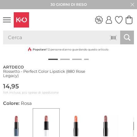
30 GIORNI DI RESO
LOOK
WEDDING
VIBES
Popolare!
12 persone stanno guardando questo articolo
ARTDECO
Rossetto - Perfect Color Lipstick (880 Rose
Legacy)
14,95
IVA inclusa, più spese di spedizione
Colore:
Rosa