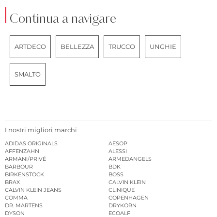
Continua a navigare
ARTDECO
BELLEZZA
TRUCCO
UNGHIE
SMALTO
I nostri migliori marchi
ADIDAS ORIGINALS
AESOP
AFFENZAHN
ALESSI
ARMANI/PRIVÉ
ARMEDANGELS
BARBOUR
BDK
BIRKENSTOCK
BOSS
BRAX
CALVIN KLEIN
CALVIN KLEIN JEANS
CLINIQUE
COMMA
COPENHAGEN
DR. MARTENS
DRYKORN
DYSON
ECOALF