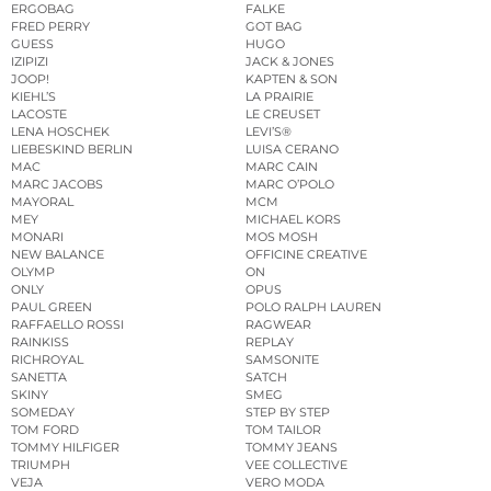
ERGOBAG
FALKE
FRED PERRY
GOT BAG
GUESS
HUGO
IZIPIZI
JACK & JONES
JOOP!
KAPTEN & SON
KIEHL’S
LA PRAIRIE
LACOSTE
LE CREUSET
LENA HOSCHEK
LEVI’S®
LIEBESKIND BERLIN
LUISA CERANO
MAC
MARC CAIN
MARC JACOBS
MARC O’POLO
MAYORAL
MCM
MEY
MICHAEL KORS
MONARI
MOS MOSH
NEW BALANCE
OFFICINE CREATIVE
OLYMP
ON
ONLY
OPUS
PAUL GREEN
POLO RALPH LAUREN
RAFFAELLO ROSSI
RAGWEAR
RAINKISS
REPLAY
RICHROYAL
SAMSONITE
SANETTA
SATCH
SKINY
SMEG
SOMEDAY
STEP BY STEP
TOM FORD
TOM TAILOR
TOMMY HILFIGER
TOMMY JEANS
TRIUMPH
VEE COLLECTIVE
VEJA
VERO MODA