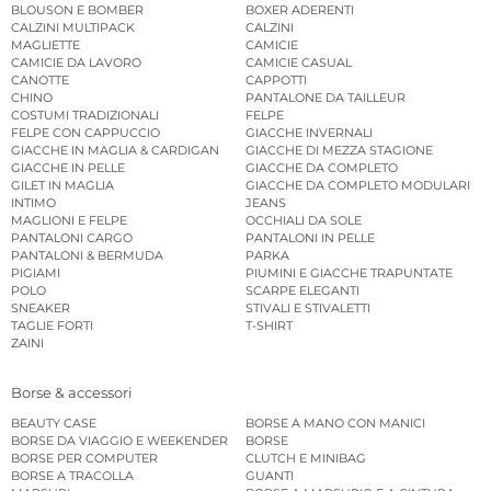
BLOUSON E BOMBER
BOXER ADERENTI
CALZINI MULTIPACK
CALZINI
MAGLIETTE
CAMICIE
CAMICIE DA LAVORO
CAMICIE CASUAL
CANOTTE
CAPPOTTI
CHINO
PANTALONE DA TAILLEUR
COSTUMI TRADIZIONALI
FELPE
FELPE CON CAPPUCCIO
GIACCHE INVERNALI
GIACCHE IN MAGLIA & CARDIGAN
GIACCHE DI MEZZA STAGIONE
GIACCHE IN PELLE
GIACCHE DA COMPLETO
GILET IN MAGLIA
GIACCHE DA COMPLETO MODULARI
INTIMO
JEANS
MAGLIONI E FELPE
OCCHIALI DA SOLE
PANTALONI CARGO
PANTALONI IN PELLE
PANTALONI & BERMUDA
PARKA
PIGIAMI
PIUMINI E GIACCHE TRAPUNTATE
POLO
SCARPE ELEGANTI
SNEAKER
STIVALI E STIVALETTI
TAGLIE FORTI
T-SHIRT
ZAINI
Borse & accessori
BEAUTY CASE
BORSE A MANO CON MANICI
BORSE DA VIAGGIO E WEEKENDER
BORSE
BORSE PER COMPUTER
CLUTCH E MINIBAG
BORSE A TRACOLLA
GUANTI