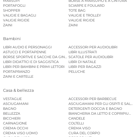
MARSUPI
BORSE A MARSUPIO E A CINTURA
PORTAFOGLI
SCIARPE E FOULARD
SHOPPER
TOTE BAG
VALIGIE E BAGAGLI
VALIGIE E TROLLEY
VALIGIE RIGIDE
VALIGIE RIGIDE
ZAINI
ZAINI
Bambini
LIBRI AUDIO E PERSONAGGI
ACCESSORI PER AUDIOLIBRI
ASTUCCI E PORTAPENNE
LIBRI ILLUSTRATI
BORSE SPORTIVE E SACCHE DA GINNASTICA
SCATOLE PER AUDIOLIBRI
LIBRI DIDATTICI E DI SAGGISTICA
LIBRI DI NATALE
LIBRI PER BAMBINI E PRIMI LETTORI
LIBRI PER RAGAZZI
PORTAPRANZO
PELUCHE
ZAINI E CARTELLE
Casa & bellezza
VESTAGLIE
ACCESSORI PER BARBECUE
ASCIUGAMANI
ASCIUGAMANI PER GLI OSPITI E SALVIE
BAGNO
DETERGENTI DOCCIA E BAGNO
BELLEZZA
BIANCHERIA DA LETTO E COPRIPIUMINI
BICCHIERI
CANDELE
CARNAGIONE
COLTELLI
CREMA OCCHI
CREMA VISO
CREMA VISO UOMO
CURA DEL CORPO