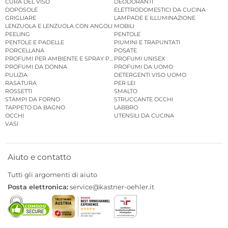
CURA DEL VISO
DEODORANTI
DOPOSOLE
ELETTRODOMESTICI DA CUCINA
GRIGLIARE
LAMPADE E ILLUMINAZIONE
LENZUOLA E LENZUOLA CON ANGOLI
MOBILI
PEELING
PENTOLE
PENTOLE E PADELLE
PIUMINI E TRAPUNTATI
PORCELLANA
POSATE
PROFUMI PER AMBIENTE E SPRAY PER AMBIENTE
PROFUMI UNISEX
PROFUMI DA DONNA
PROFUMI DA UOMO
PULIZIA
DETERGENTI VISO UOMO
RASATURA
PER LEI
ROSSETTI
SMALTO
STAMPI DA FORNO
STRUCCANTE OCCHI
TAPPETO DA BAGNO
LABBRO
OCCHI
UTENSILI DA CUCINA
VASI
Aiuto e contatto
Tutti gli argomenti di aiuto
Posta elettronica:
service@kastner-oehler.it