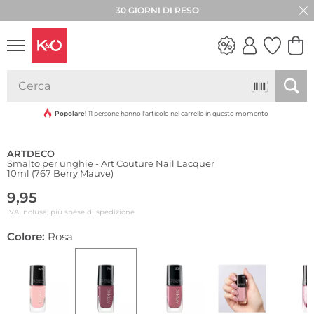
30 GIORNI DI RESO
LOOK
WEDDING
VIBES
Popolare!
11 persone hanno l'articolo nel carrello in questo momento
ARTDECO
Smalto per unghie - Art Couture Nail Lacquer
10ml (767 Berry Mauve)
9,95
IVA inclusa, più spese di spedizione
Colore:
Rosa