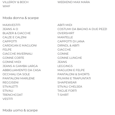
VILLEROY & BOCH
WEEKEND MAX MARA
WMF
Moda donna & scarpe
MAXIVESTITI
ABITI MIDI
JEANS A O
COSTUMI DA BAGNO A DUE PEZZI
BLAZER & GIACCHE
OVERSHIRT
CALZE E CALZINI
MANTELLE
CAPPOTTI
CAPPOTTI DI LANA
CARDIGAN E MAGLIONI
DIRNDL & ABITI
FELPE
GIACCHE
GIACCHE INVERNALI
GONNE
GONNE CORTE
GONNE LUNGHE
GONNE MIDI
JEANS
JEANS A GAMBA LARGA
LEGGINGS
ABBIGLIAMENTO DA CASA
MAGLIONI E FELPE
OCCHIALI DA SOLE
PANTALONI & SHORTS
PANTALONI MARLENE
PIUMINI E TRAPUNTATI
REGGISENI
SHAPEWEAR
STIVALETTI
STIVALI CHELSEA
STIVALI
TAGLIE FORTI
TRENCHCOAT
T-SHIRT
VESTITI
Moda uomo & scarpe