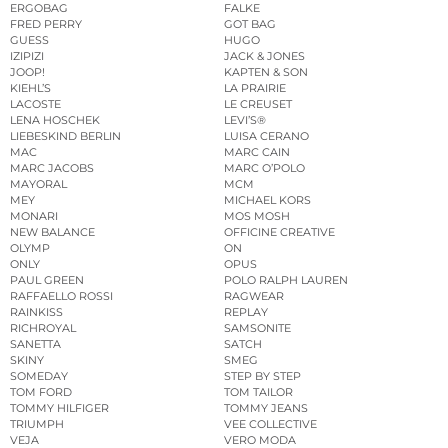
ERGOBAG
FALKE
FRED PERRY
GOT BAG
GUESS
HUGO
IZIPIZI
JACK & JONES
JOOP!
KAPTEN & SON
KIEHL’S
LA PRAIRIE
LACOSTE
LE CREUSET
LENA HOSCHEK
LEVI’S®
LIEBESKIND BERLIN
LUISA CERANO
MAC
MARC CAIN
MARC JACOBS
MARC O’POLO
MAYORAL
MCM
MEY
MICHAEL KORS
MONARI
MOS MOSH
NEW BALANCE
OFFICINE CREATIVE
OLYMP
ON
ONLY
OPUS
PAUL GREEN
POLO RALPH LAUREN
RAFFAELLO ROSSI
RAGWEAR
RAINKISS
REPLAY
RICHROYAL
SAMSONITE
SANETTA
SATCH
SKINY
SMEG
SOMEDAY
STEP BY STEP
TOM FORD
TOM TAILOR
TOMMY HILFIGER
TOMMY JEANS
TRIUMPH
VEE COLLECTIVE
VEJA
VERO MODA