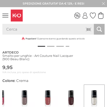
SPEDIZIONE GRATUITA* DA € 129,- E RESI
30 GIORNI DI RESO
LOOK
WEDDING
VIBES
Popolare!
12 persone stanno guardando questo articolo
ARTDECO
Smalto per unghie - Art Couture Nail Lacquer
(900 Beau Blanc)
9,95
IVA inclusa, più spese di spedizione
Colore:
Crema