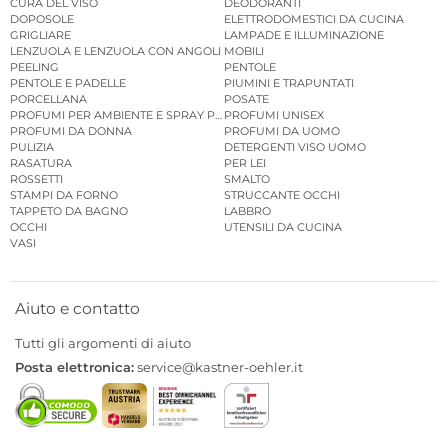
CURA DEL VISO
DEODORANTI
DOPOSOLE
ELETTRODOMESTICI DA CUCINA
GRIGLIARE
LAMPADE E ILLUMINAZIONE
LENZUOLA E LENZUOLA CON ANGOLI
MOBILI
PEELING
PENTOLE
PENTOLE E PADELLE
PIUMINI E TRAPUNTATI
PORCELLANA
POSATE
PROFUMI PER AMBIENTE E SPRAY PER AMBIENTE
PROFUMI UNISEX
PROFUMI DA DONNA
PROFUMI DA UOMO
PULIZIA
DETERGENTI VISO UOMO
RASATURA
PER LEI
ROSSETTI
SMALTO
STAMPI DA FORNO
STRUCCANTE OCCHI
TAPPETO DA BAGNO
LABBRO
OCCHI
UTENSILI DA CUCINA
VASI
Aiuto e contatto
Tutti gli argomenti di aiuto
Posta elettronica:
service@kastner-oehler.it