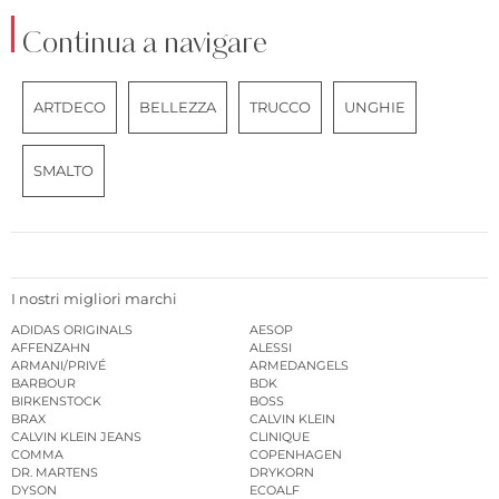
Continua a navigare
ARTDECO
BELLEZZA
TRUCCO
UNGHIE
SMALTO
I nostri migliori marchi
ADIDAS ORIGINALS
AESOP
AFFENZAHN
ALESSI
ARMANI/PRIVÉ
ARMEDANGELS
BARBOUR
BDK
BIRKENSTOCK
BOSS
BRAX
CALVIN KLEIN
CALVIN KLEIN JEANS
CLINIQUE
COMMA
COPENHAGEN
DR. MARTENS
DRYKORN
DYSON
ECOALF