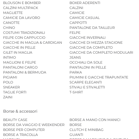
BLOUSON E BOMBER
BOXER ADERENTI
CALZINI MULTIPACK
CALZINI
MAGLIETTE
CAMICIE
CAMICIE DA LAVORO
CAMICIE CASUAL
CANOTTE
CAPPOTTI
CHINO
PANTALONE DA TAILLEUR
COSTUMI TRADIZIONALI
FELPE
FELPE CON CAPPUCCIO
GIACCHE INVERNALI
GIACCHE IN MAGLIA & CARDIGAN
GIACCHE DI MEZZA STAGIONE
GIACCHE IN PELLE
GIACCHE DA COMPLETO
GILET IN MAGLIA
GIACCHE DA COMPLETO MODULARI
INTIMO
JEANS
MAGLIONI E FELPE
OCCHIALI DA SOLE
PANTALONI CARGO
PANTALONI IN PELLE
PANTALONI & BERMUDA
PARKA
PIGIAMI
PIUMINI E GIACCHE TRAPUNTATE
POLO
SCARPE ELEGANTI
SNEAKER
STIVALI E STIVALETTI
TAGLIE FORTI
T-SHIRT
ZAINI
Borse & accessori
BEAUTY CASE
BORSE A MANO CON MANICI
BORSE DA VIAGGIO E WEEKENDER
BORSE
BORSE PER COMPUTER
CLUTCH E MINIBAG
BORSE A TRACOLLA
GUANTI