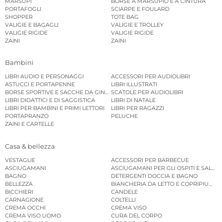
MARSUPI
BORSE A MARSUPIO E A CINTURA
PORTAFOGLI
SCIARPE E FOULARD
SHOPPER
TOTE BAG
VALIGIE E BAGAGLI
VALIGIE E TROLLEY
VALIGIE RIGIDE
VALIGIE RIGIDE
ZAINI
ZAINI
Bambini
LIBRI AUDIO E PERSONAGGI
ACCESSORI PER AUDIOLIBRI
ASTUCCI E PORTAPENNE
LIBRI ILLUSTRATI
BORSE SPORTIVE E SACCHE DA GINNASTICA
SCATOLE PER AUDIOLIBRI
LIBRI DIDATTICI E DI SAGGISTICA
LIBRI DI NATALE
LIBRI PER BAMBINI E PRIMI LETTORI
LIBRI PER RAGAZZI
PORTAPRANZO
PELUCHE
ZAINI E CARTELLE
Casa & bellezza
VESTAGLIE
ACCESSORI PER BARBECUE
ASCIUGAMANI
ASCIUGAMANI PER GLI OSPITI E SALVIE
BAGNO
DETERGENTI DOCCIA E BAGNO
BELLEZZA
BIANCHERIA DA LETTO E COPRIPIUMINI
BICCHIERI
CANDELE
CARNAGIONE
COLTELLI
CREMA OCCHI
CREMA VISO
CREMA VISO UOMO
CURA DEL CORPO