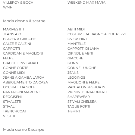
VILLEROY & BOCH
WEEKEND MAX MARA
WMF
Moda donna & scarpe
MAXIVESTITI
ABITI MIDI
JEANS A O
COSTUMI DA BAGNO A DUE PEZZI
BLAZER & GIACCHE
OVERSHIRT
CALZE E CALZINI
MANTELLE
CAPPOTTI
CAPPOTTI DI LANA
CARDIGAN E MAGLIONI
DIRNDL & ABITI
FELPE
GIACCHE
GIACCHE INVERNALI
GONNE
GONNE CORTE
GONNE LUNGHE
GONNE MIDI
JEANS
JEANS A GAMBA LARGA
LEGGINGS
ABBIGLIAMENTO DA CASA
MAGLIONI E FELPE
OCCHIALI DA SOLE
PANTALONI & SHORTS
PANTALONI MARLENE
PIUMINI E TRAPUNTATI
REGGISENI
SHAPEWEAR
STIVALETTI
STIVALI CHELSEA
STIVALI
TAGLIE FORTI
TRENCHCOAT
T-SHIRT
VESTITI
Moda uomo & scarpe