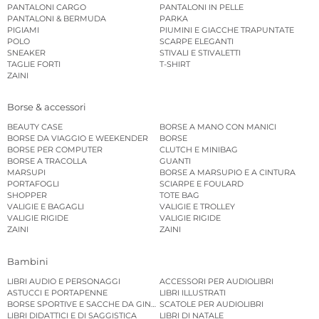
PANTALONI CARGO
PANTALONI IN PELLE
PANTALONI & BERMUDA
PARKA
PIGIAMI
PIUMINI E GIACCHE TRAPUNTATE
POLO
SCARPE ELEGANTI
SNEAKER
STIVALI E STIVALETTI
TAGLIE FORTI
T-SHIRT
ZAINI
Borse & accessori
BEAUTY CASE
BORSE A MANO CON MANICI
BORSE DA VIAGGIO E WEEKENDER
BORSE
BORSE PER COMPUTER
CLUTCH E MINIBAG
BORSE A TRACOLLA
GUANTI
MARSUPI
BORSE A MARSUPIO E A CINTURA
PORTAFOGLI
SCIARPE E FOULARD
SHOPPER
TOTE BAG
VALIGIE E BAGAGLI
VALIGIE E TROLLEY
VALIGIE RIGIDE
VALIGIE RIGIDE
ZAINI
ZAINI
Bambini
LIBRI AUDIO E PERSONAGGI
ACCESSORI PER AUDIOLIBRI
ASTUCCI E PORTAPENNE
LIBRI ILLUSTRATI
BORSE SPORTIVE E SACCHE DA GINNASTICA
SCATOLE PER AUDIOLIBRI
LIBRI DIDATTICI E DI SAGGISTICA
LIBRI DI NATALE