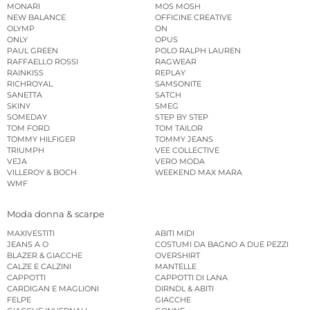
MONARI
MOS MOSH
NEW BALANCE
OFFICINE CREATIVE
OLYMP
ON
ONLY
OPUS
PAUL GREEN
POLO RALPH LAUREN
RAFFAELLO ROSSI
RAGWEAR
RAINKISS
REPLAY
RICHROYAL
SAMSONITE
SANETTA
SATCH
SKINY
SMEG
SOMEDAY
STEP BY STEP
TOM FORD
TOM TAILOR
TOMMY HILFIGER
TOMMY JEANS
TRIUMPH
VEE COLLECTIVE
VEJA
VERO MODA
VILLEROY & BOCH
WEEKEND MAX MARA
WMF
Moda donna & scarpe
MAXIVESTITI
ABITI MIDI
JEANS A O
COSTUMI DA BAGNO A DUE PEZZI
BLAZER & GIACCHE
OVERSHIRT
CALZE E CALZINI
MANTELLE
CAPPOTTI
CAPPOTTI DI LANA
CARDIGAN E MAGLIONI
DIRNDL & ABITI
FELPE
GIACCHE