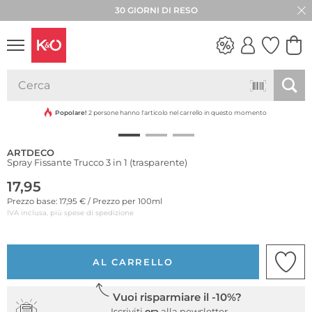
30 GIORNI DI RESO
LOOK
WEDDING
VIBES
Popolare!
2 persone hanno l'articolo nel carrello in questo momento
ARTDECO
Spray Fissante Trucco 3 in 1 (trasparente)
17,95
Prezzo base: 17,95 € / Prezzo per 100ml
IVA inclusa, più spese di spedizione
AL CARRELLO
Vuoi risparmiare il -10%?
Iscriviti
ora
alla newsletter.