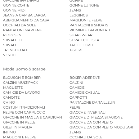
GIACCHE INVERNALI
GONNE
GONNE CORTE
GONNE LUNGHE
GONNE MIDI
JEANS
JEANS A GAMBA LARGA
LEGGINGS
ABBIGLIAMENTO DA CASA
MAGLIONI E FELPE
OCCHIALI DA SOLE
PANTALONI & SHORTS
PANTALONI MARLENE
PIUMINI E TRAPUNTATI
REGGISENI
SHAPEWEAR
STIVALETTI
STIVALI CHELSEA
STIVALI
TAGLIE FORTI
TRENCHCOAT
T-SHIRT
VESTITI
Moda uomo & scarpe
BLOUSON E BOMBER
BOXER ADERENTI
CALZINI MULTIPACK
CALZINI
MAGLIETTE
CAMICIE
CAMICIE DA LAVORO
CAMICIE CASUAL
CANOTTE
CAPPOTTI
CHINO
PANTALONE DA TAILLEUR
COSTUMI TRADIZIONALI
FELPE
FELPE CON CAPPUCCIO
GIACCHE INVERNALI
GIACCHE IN MAGLIA & CARDIGAN
GIACCHE DI MEZZA STAGIONE
GIACCHE IN PELLE
GIACCHE DA COMPLETO
GILET IN MAGLIA
GIACCHE DA COMPLETO MODULARI
INTIMO
JEANS
MAGLIONI E FELPE
OCCHIALI DA SOLE