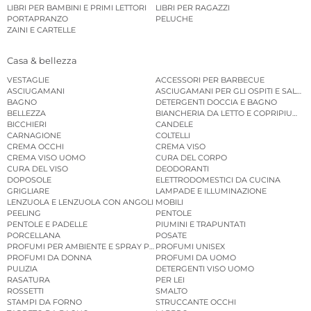
LIBRI PER BAMBINI E PRIMI LETTORI
LIBRI PER RAGAZZI
PORTAPRANZO
PELUCHE
ZAINI E CARTELLE
Casa & bellezza
VESTAGLIE
ACCESSORI PER BARBECUE
ASCIUGAMANI
ASCIUGAMANI PER GLI OSPITI E SALVIE
BAGNO
DETERGENTI DOCCIA E BAGNO
BELLEZZA
BIANCHERIA DA LETTO E COPRIPIUMINI
BICCHIERI
CANDELE
CARNAGIONE
COLTELLI
CREMA OCCHI
CREMA VISO
CREMA VISO UOMO
CURA DEL CORPO
CURA DEL VISO
DEODORANTI
DOPOSOLE
ELETTRODOMESTICI DA CUCINA
GRIGLIARE
LAMPADE E ILLUMINAZIONE
LENZUOLA E LENZUOLA CON ANGOLI
MOBILI
PEELING
PENTOLE
PENTOLE E PADELLE
PIUMINI E TRAPUNTATI
PORCELLANA
POSATE
PROFUMI PER AMBIENTE E SPRAY PER AMBIENTE
PROFUMI UNISEX
PROFUMI DA DONNA
PROFUMI DA UOMO
PULIZIA
DETERGENTI VISO UOMO
RASATURA
PER LEI
ROSSETTI
SMALTO
STAMPI DA FORNO
STRUCCANTE OCCHI