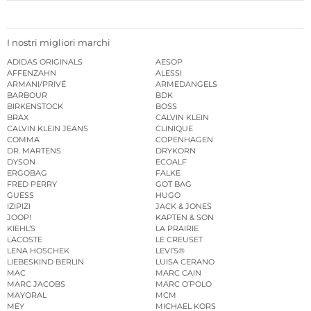
I nostri migliori marchi
ADIDAS ORIGINALS
AESOP
AFFENZAHN
ALESSI
ARMANI/PRIVÉ
ARMEDANGELS
BARBOUR
BDK
BIRKENSTOCK
BOSS
BRAX
CALVIN KLEIN
CALVIN KLEIN JEANS
CLINIQUE
COMMA
COPENHAGEN
DR. MARTENS
DRYKORN
DYSON
ECOALF
ERGOBAG
FALKE
FRED PERRY
GOT BAG
GUESS
HUGO
IZIPIZI
JACK & JONES
JOOP!
KAPTEN & SON
KIEHL’S
LA PRAIRIE
LACOSTE
LE CREUSET
LENA HOSCHEK
LEVI’S®
LIEBESKIND BERLIN
LUISA CERANO
MAC
MARC CAIN
MARC JACOBS
MARC O’POLO
MAYORAL
MCM
MEY
MICHAEL KORS