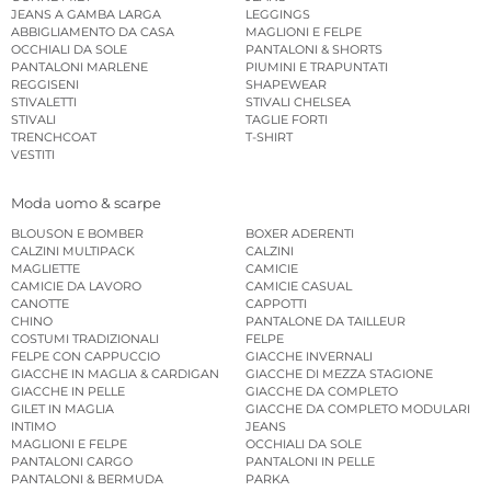
JEANS A GAMBA LARGA
LEGGINGS
ABBIGLIAMENTO DA CASA
MAGLIONI E FELPE
OCCHIALI DA SOLE
PANTALONI & SHORTS
PANTALONI MARLENE
PIUMINI E TRAPUNTATI
REGGISENI
SHAPEWEAR
STIVALETTI
STIVALI CHELSEA
STIVALI
TAGLIE FORTI
TRENCHCOAT
T-SHIRT
VESTITI
Moda uomo & scarpe
BLOUSON E BOMBER
BOXER ADERENTI
CALZINI MULTIPACK
CALZINI
MAGLIETTE
CAMICIE
CAMICIE DA LAVORO
CAMICIE CASUAL
CANOTTE
CAPPOTTI
CHINO
PANTALONE DA TAILLEUR
COSTUMI TRADIZIONALI
FELPE
FELPE CON CAPPUCCIO
GIACCHE INVERNALI
GIACCHE IN MAGLIA & CARDIGAN
GIACCHE DI MEZZA STAGIONE
GIACCHE IN PELLE
GIACCHE DA COMPLETO
GILET IN MAGLIA
GIACCHE DA COMPLETO MODULARI
INTIMO
JEANS
MAGLIONI E FELPE
OCCHIALI DA SOLE
PANTALONI CARGO
PANTALONI IN PELLE
PANTALONI & BERMUDA
PARKA