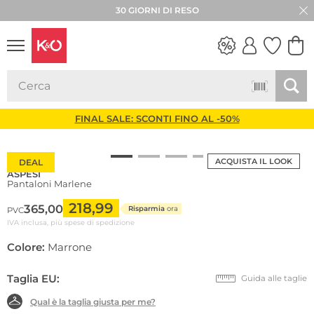
30 GIORNI DI RESO
LOOK
WEDDING
VIBES
FINAL SALE: SCONTI FINO AL -50%
ACQUISTA IL LOOK
DEAL
ASPESI
Pantaloni Marlene
218,99
365,00
Risparmia
ora
PVC
IVA inclusa, più spese di spedizione
Colore:
Marrone
Taglia EU:
Guida alle taglie
Qual è la taglia giusta per me?