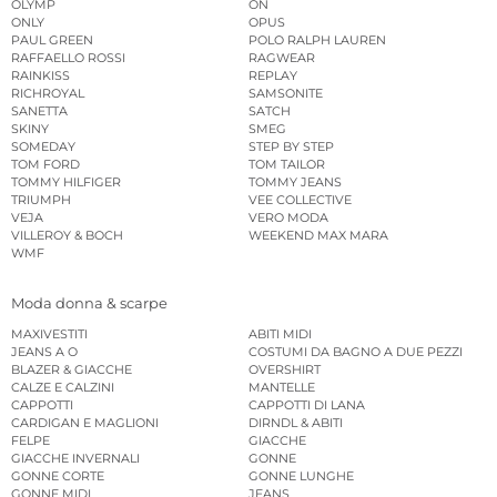
OLYMP
ON
ONLY
OPUS
PAUL GREEN
POLO RALPH LAUREN
RAFFAELLO ROSSI
RAGWEAR
RAINKISS
REPLAY
RICHROYAL
SAMSONITE
SANETTA
SATCH
SKINY
SMEG
SOMEDAY
STEP BY STEP
TOM FORD
TOM TAILOR
TOMMY HILFIGER
TOMMY JEANS
TRIUMPH
VEE COLLECTIVE
VEJA
VERO MODA
VILLEROY & BOCH
WEEKEND MAX MARA
WMF
Moda donna & scarpe
MAXIVESTITI
ABITI MIDI
JEANS A O
COSTUMI DA BAGNO A DUE PEZZI
BLAZER & GIACCHE
OVERSHIRT
CALZE E CALZINI
MANTELLE
CAPPOTTI
CAPPOTTI DI LANA
CARDIGAN E MAGLIONI
DIRNDL & ABITI
FELPE
GIACCHE
GIACCHE INVERNALI
GONNE
GONNE CORTE
GONNE LUNGHE
GONNE MIDI
JEANS