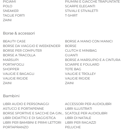
PIGIAMI
PIUMINI E GIACCHE TRAPUNTATE
POLO
SCARPE ELEGANTI
SNEAKER
STIVALI E STIVALETTI
TAGLIE FORTI
T-SHIRT
ZAINI
Borse & accessori
BEAUTY CASE
BORSE A MANO CON MANICI
BORSE DA VIAGGIO E WEEKENDER
BORSE
BORSE PER COMPUTER
CLUTCH E MINIBAG
BORSE A TRACOLLA
GUANTI
MARSUPI
BORSE A MARSUPIO E A CINTURA
PORTAFOGLI
SCIARPE E FOULARD
SHOPPER
TOTE BAG
VALIGIE E BAGAGLI
VALIGIE E TROLLEY
VALIGIE RIGIDE
VALIGIE RIGIDE
ZAINI
ZAINI
Bambini
LIBRI AUDIO E PERSONAGGI
ACCESSORI PER AUDIOLIBRI
ASTUCCI E PORTAPENNE
LIBRI ILLUSTRATI
BORSE SPORTIVE E SACCHE DA GINNASTICA
SCATOLE PER AUDIOLIBRI
LIBRI DIDATTICI E DI SAGGISTICA
LIBRI DI NATALE
LIBRI PER BAMBINI E PRIMI LETTORI
LIBRI PER RAGAZZI
PORTAPRANZO
PELUCHE