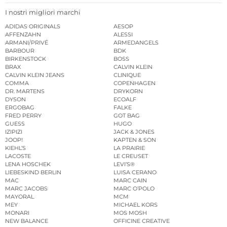
I nostri migliori marchi
ADIDAS ORIGINALS
AESOP
AFFENZAHN
ALESSI
ARMANI/PRIVÉ
ARMEDANGELS
BARBOUR
BDK
BIRKENSTOCK
BOSS
BRAX
CALVIN KLEIN
CALVIN KLEIN JEANS
CLINIQUE
COMMA
COPENHAGEN
DR. MARTENS
DRYKORN
DYSON
ECOALF
ERGOBAG
FALKE
FRED PERRY
GOT BAG
GUESS
HUGO
IZIPIZI
JACK & JONES
JOOP!
KAPTEN & SON
KIEHL’S
LA PRAIRIE
LACOSTE
LE CREUSET
LENA HOSCHEK
LEVI’S®
LIEBESKIND BERLIN
LUISA CERANO
MAC
MARC CAIN
MARC JACOBS
MARC O’POLO
MAYORAL
MCM
MEY
MICHAEL KORS
MONARI
MOS MOSH
NEW BALANCE
OFFICINE CREATIVE