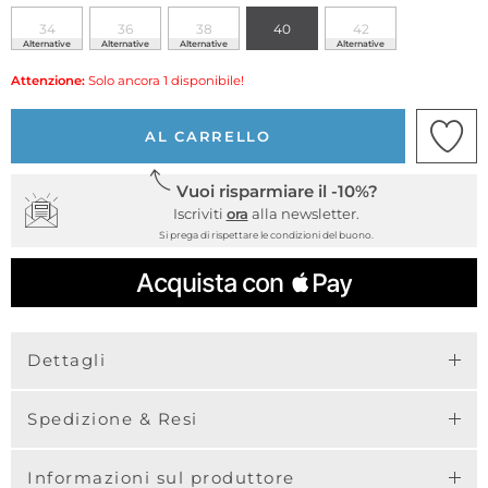
34
36
38
40
42
Alternative
Alternative
Alternative
Alternative
Attenzione:
Solo ancora 1 disponibile!
AL CARRELLO
Vuoi risparmiare il -10%?
Iscriviti
ora
alla newsletter.
Si prega di rispettare le condizioni del buono.
Dettagli
Spedizione & Resi
Informazioni sul produttore