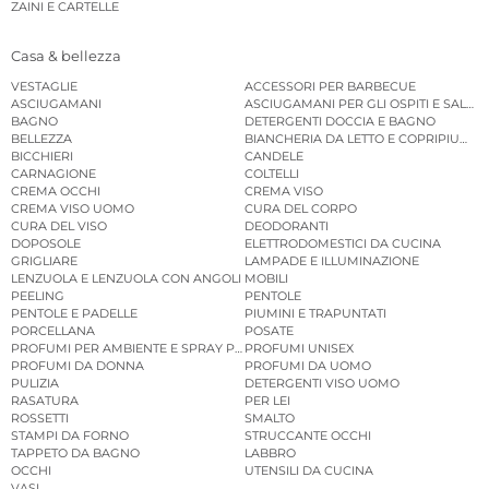
ZAINI E CARTELLE
Casa & bellezza
VESTAGLIE
ACCESSORI PER BARBECUE
ASCIUGAMANI
ASCIUGAMANI PER GLI OSPITI E SALVIE
BAGNO
DETERGENTI DOCCIA E BAGNO
BELLEZZA
BIANCHERIA DA LETTO E COPRIPIUMINI
BICCHIERI
CANDELE
CARNAGIONE
COLTELLI
CREMA OCCHI
CREMA VISO
CREMA VISO UOMO
CURA DEL CORPO
CURA DEL VISO
DEODORANTI
DOPOSOLE
ELETTRODOMESTICI DA CUCINA
GRIGLIARE
LAMPADE E ILLUMINAZIONE
LENZUOLA E LENZUOLA CON ANGOLI
MOBILI
PEELING
PENTOLE
PENTOLE E PADELLE
PIUMINI E TRAPUNTATI
PORCELLANA
POSATE
PROFUMI PER AMBIENTE E SPRAY PER AMBIENTE
PROFUMI UNISEX
PROFUMI DA DONNA
PROFUMI DA UOMO
PULIZIA
DETERGENTI VISO UOMO
RASATURA
PER LEI
ROSSETTI
SMALTO
STAMPI DA FORNO
STRUCCANTE OCCHI
TAPPETO DA BAGNO
LABBRO
OCCHI
UTENSILI DA CUCINA
VASI