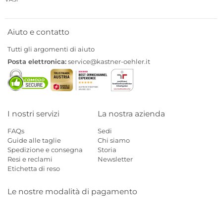
Aiuto e contatto
Tutti gli argomenti di aiuto
Posta elettronica:
service@kastner-oehler.it
I nostri servizi
La nostra azienda
FAQs
Sedi
Guide alle taglie
Chi siamo
Spedizione e consegna
Storia
Resi e reclami
Newsletter
Etichetta di reso
Le nostre modalità di pagamento
Mastercard
Visa
Diners
Applepay
Amazon
Paypal
Klarn