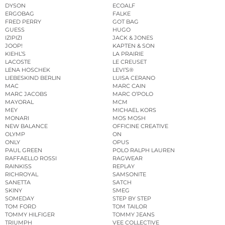
DYSON
ECOALF
ERGOBAG
FALKE
FRED PERRY
GOT BAG
GUESS
HUGO
IZIPIZI
JACK & JONES
JOOP!
KAPTEN & SON
KIEHL’S
LA PRAIRIE
LACOSTE
LE CREUSET
LENA HOSCHEK
LEVI’S®
LIEBESKIND BERLIN
LUISA CERANO
MAC
MARC CAIN
MARC JACOBS
MARC O’POLO
MAYORAL
MCM
MEY
MICHAEL KORS
MONARI
MOS MOSH
NEW BALANCE
OFFICINE CREATIVE
OLYMP
ON
ONLY
OPUS
PAUL GREEN
POLO RALPH LAUREN
RAFFAELLO ROSSI
RAGWEAR
RAINKISS
REPLAY
RICHROYAL
SAMSONITE
SANETTA
SATCH
SKINY
SMEG
SOMEDAY
STEP BY STEP
TOM FORD
TOM TAILOR
TOMMY HILFIGER
TOMMY JEANS
TRIUMPH
VEE COLLECTIVE