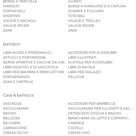
BORSE A TRACOLLA
GUANTI
MARSUPI
BORSE A MARSUPIO E A CINTURA
PORTAFOGLI
SCIARPE E FOULARD
SHOPPER
TOTE BAG
VALIGIE E BAGAGLI
VALIGIE E TROLLEY
VALIGIE RIGIDE
VALIGIE RIGIDE
ZAINI
ZAINI
Bambini
LIBRI AUDIO E PERSONAGGI
ACCESSORI PER AUDIOLIBRI
ASTUCCI E PORTAPENNE
LIBRI ILLUSTRATI
BORSE SPORTIVE E SACCHE DA GINNASTICA
SCATOLE PER AUDIOLIBRI
LIBRI DIDATTICI E DI SAGGISTICA
LIBRI DI NATALE
LIBRI PER BAMBINI E PRIMI LETTORI
LIBRI PER RAGAZZI
PORTAPRANZO
PELUCHE
ZAINI E CARTELLE
Casa & bellezza
VESTAGLIE
ACCESSORI PER BARBECUE
ASCIUGAMANI
ASCIUGAMANI PER GLI OSPITI E SALVIE
BAGNO
DETERGENTI DOCCIA E BAGNO
BELLEZZA
BIANCHERIA DA LETTO E COPRIPIUMINI
BICCHIERI
CANDELE
CARNAGIONE
COLTELLI
CREMA OCCHI
CREMA VISO