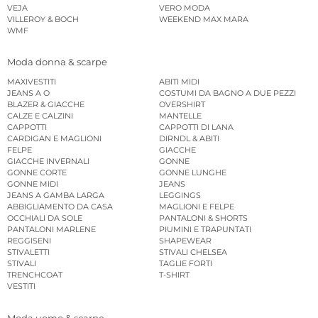
VEJA
VERO MODA
VILLEROY & BOCH
WEEKEND MAX MARA
WMF
Moda donna & scarpe
MAXIVESTITI
ABITI MIDI
JEANS A O
COSTUMI DA BAGNO A DUE PEZZI
BLAZER & GIACCHE
OVERSHIRT
CALZE E CALZINI
MANTELLE
CAPPOTTI
CAPPOTTI DI LANA
CARDIGAN E MAGLIONI
DIRNDL & ABITI
FELPE
GIACCHE
GIACCHE INVERNALI
GONNE
GONNE CORTE
GONNE LUNGHE
GONNE MIDI
JEANS
JEANS A GAMBA LARGA
LEGGINGS
ABBIGLIAMENTO DA CASA
MAGLIONI E FELPE
OCCHIALI DA SOLE
PANTALONI & SHORTS
PANTALONI MARLENE
PIUMINI E TRAPUNTATI
REGGISENI
SHAPEWEAR
STIVALETTI
STIVALI CHELSEA
STIVALI
TAGLIE FORTI
TRENCHCOAT
T-SHIRT
VESTITI
Moda uomo & scarpe