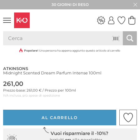
30 GIORNI DI RESO
LOOK
WEDDING
VIBES
Popolare!
Una persona ha appena aggiunto questo articolo al carrello
ATKINSONS
Midnight Scented Dream Parfum Intense 100ml
261,00
Prezzo base: 261,00 € / Prezzo per 100ml
IVA inclusa, più spese di spedizione
AL CARRELLO
Vuoi risparmiare il -10%?
Iscriviti
ora
alla newsletter.