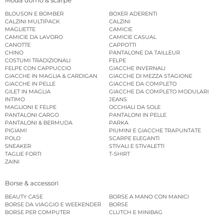
BLOUSON E BOMBER
BOXER ADERENTI
CALZINI MULTIPACK
CALZINI
MAGLIETTE
CAMICIE
CAMICIE DA LAVORO
CAMICIE CASUAL
CANOTTE
CAPPOTTI
CHINO
PANTALONE DA TAILLEUR
COSTUMI TRADIZIONALI
FELPE
FELPE CON CAPPUCCIO
GIACCHE INVERNALI
GIACCHE IN MAGLIA & CARDIGAN
GIACCHE DI MEZZA STAGIONE
GIACCHE IN PELLE
GIACCHE DA COMPLETO
GILET IN MAGLIA
GIACCHE DA COMPLETO MODULARI
INTIMO
JEANS
MAGLIONI E FELPE
OCCHIALI DA SOLE
PANTALONI CARGO
PANTALONI IN PELLE
PANTALONI & BERMUDA
PARKA
PIGIAMI
PIUMINI E GIACCHE TRAPUNTATE
POLO
SCARPE ELEGANTI
SNEAKER
STIVALI E STIVALETTI
TAGLIE FORTI
T-SHIRT
ZAINI
Borse & accessori
BEAUTY CASE
BORSE A MANO CON MANICI
BORSE DA VIAGGIO E WEEKENDER
BORSE
BORSE PER COMPUTER
CLUTCH E MINIBAG