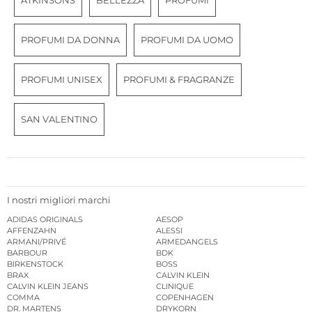
ATKINSONS
BELLEZZA
PROFUMI
PROFUMI DA DONNA
PROFUMI DA UOMO
PROFUMI UNISEX
PROFUMI & FRAGRANZE
SAN VALENTINO
I nostri migliori marchi
ADIDAS ORIGINALS
AESOP
AFFENZAHN
ALESSI
ARMANI/PRIVÉ
ARMEDANGELS
BARBOUR
BDK
BIRKENSTOCK
BOSS
BRAX
CALVIN KLEIN
CALVIN KLEIN JEANS
CLINIQUE
COMMA
COPENHAGEN
DR. MARTENS
DRYKORN