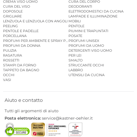
CREMA VISO UOMO
CURA DEL CORPO
CURA DEL VISO
DEODORANTI
DOPOSOLE
ELETTRODOMESTICI DA CUCINA
GRIGLIARE
LAMPADE E ILLUMINAZIONE
LENZUOLA E LENZUOLA CON ANGOLI
MOBILI
PEELING
PENTOLE
PENTOLE E PADELLE
PIUMINI E TRAPUNTATI
PORCELLANA
POSATE
PROFUMI PER AMBIENTE E SPRAY PER AMBIENTE
PROFUMI UNISEX
PROFUMI DA DONNA
PROFUMI DA UOMO
PULIZIA
DETERGENTI VISO UOMO
RASATURA
PER LEI
ROSSETTI
SMALTO
STAMPI DA FORNO
STRUCCANTE OCCHI
TAPPETO DA BAGNO
LABBRO
OCCHI
UTENSILI DA CUCINA
VASI
Aiuto e contatto
Tutti gli argomenti di aiuto
Posta elettronica:
service@kastner-oehler.it