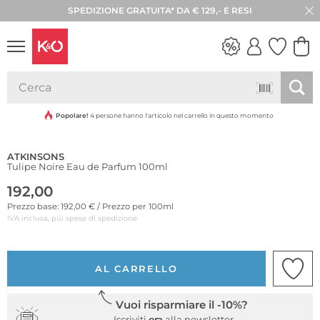
SPEDIZIONE GRATUITA* DA € 129,- E RESI
30 GIORNI DI RESO
LOOK
WEDDING
VIBES
Popolare!
4 persone hanno l'articolo nel carrello in questo momento
ATKINSONS
Tulipe Noire Eau de Parfum 100ml
192,00
Prezzo base: 192,00 € / Prezzo per 100ml
IVA inclusa, più spese di spedizione
AL CARRELLO
Vuoi risparmiare il -10%?
Iscriviti
ora
alla newsletter.