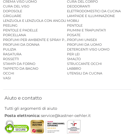
CREMA VISO UOMO
CURA DEL CORPO
CURA DEL VISO
DEODORANTI
DOPOSOLE
ELETTRODOMESTICI DA CUCINA
GRIGLIARE
LAMPADE E ILLUMINAZIONE
LENZUOLA E LENZUOLA CON ANGOLI
MOBILI
PEELING
PENTOLE
PENTOLE E PADELLE
PIUMINI E TRAPUNTATI
PORCELLANA
POSATE
PROFUMI PER AMBIENTE E SPRAY PER AMBIENTE
PROFUMI UNISEX
PROFUMI DA DONNA
PROFUMI DA UOMO
PULIZIA
DETERGENTI VISO UOMO
RASATURA
PER LEI
ROSSETTI
SMALTO
STAMPI DA FORNO
STRUCCANTE OCCHI
TAPPETO DA BAGNO
LABBRO
OCCHI
UTENSILI DA CUCINA
VASI
Aiuto e contatto
Tutti gli argomenti di aiuto
Posta elettronica:
service@kastner-oehler.it