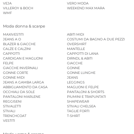
VEJA
VERO MODA
VILLEROY & BOCH
WEEKEND MAX MARA
WMF
Moda donna & scarpe
MAXIVESTITI
ABITI MIDI
JEANS A O
COSTUMI DA BAGNO A DUE PEZZI
BLAZER & GIACCHE
OVERSHIRT
CALZE E CALZINI
MANTELLE
CAPPOTTI
CAPPOTTI DI LANA
CARDIGAN E MAGLIONI
DIRNDL & ABITI
FELPE
GIACCHE
GIACCHE INVERNALI
GONNE
GONNE CORTE
GONNE LUNGHE
GONNE MIDI
JEANS
JEANS A GAMBA LARGA
LEGGINGS
ABBIGLIAMENTO DA CASA
MAGLIONI E FELPE
OCCHIALI DA SOLE
PANTALONI & SHORTS
PANTALONI MARLENE
PIUMINI E TRAPUNTATI
REGGISENI
SHAPEWEAR
STIVALETTI
STIVALI CHELSEA
STIVALI
TAGLIE FORTI
TRENCHCOAT
T-SHIRT
VESTITI
Moda uomo & scarpe