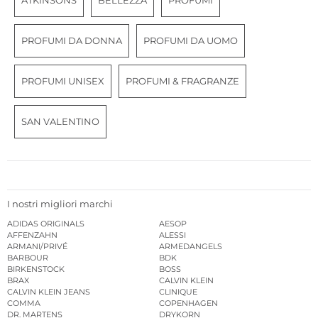
ATKINSONS
BELLEZZA
PROFUMI
PROFUMI DA DONNA
PROFUMI DA UOMO
PROFUMI UNISEX
PROFUMI & FRAGRANZE
SAN VALENTINO
I nostri migliori marchi
ADIDAS ORIGINALS
AESOP
AFFENZAHN
ALESSI
ARMANI/PRIVÉ
ARMEDANGELS
BARBOUR
BDK
BIRKENSTOCK
BOSS
BRAX
CALVIN KLEIN
CALVIN KLEIN JEANS
CLINIQUE
COMMA
COPENHAGEN
DR. MARTENS
DRYKORN