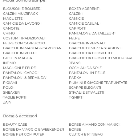
BLOUSON E BOMBER
BOXER ADERENTI
CALZINI MULTIPACK
CALZINI
MAGLIETTE
CAMICIE
CAMICIE DA LAVORO
CAMICIE CASUAL
CANOTTE
CAPPOTTI
CHINO
PANTALONE DA TAILLEUR
COSTUMI TRADIZIONALI
FELPE
FELPE CON CAPPUCCIO
GIACCHE INVERNALI
GIACCHE IN MAGLIA & CARDIGAN
GIACCHE DI MEZZA STAGIONE
GIACCHE IN PELLE
GIACCHE DA COMPLETO
GILET IN MAGLIA
GIACCHE DA COMPLETO MODULARI
INTIMO
JEANS
MAGLIONI E FELPE
OCCHIALI DA SOLE
PANTALONI CARGO
PANTALONI IN PELLE
PANTALONI & BERMUDA
PARKA
PIGIAMI
PIUMINI E GIACCHE TRAPUNTATE
POLO
SCARPE ELEGANTI
SNEAKER
STIVALI E STIVALETTI
TAGLIE FORTI
T-SHIRT
ZAINI
Borse & accessori
BEAUTY CASE
BORSE A MANO CON MANICI
BORSE DA VIAGGIO E WEEKENDER
BORSE
BORSE PER COMPUTER
CLUTCH E MINIBAG