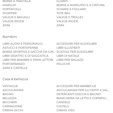
BORSE A TRACOLLA
GUANTI
MARSUPI
BORSE A MARSUPIO E A CINTURA
PORTAFOGLI
SCIARPE E FOULARD
SHOPPER
TOTE BAG
VALIGIE E BAGAGLI
VALIGIE E TROLLEY
VALIGIE RIGIDE
VALIGIE RIGIDE
ZAINI
ZAINI
Bambini
LIBRI AUDIO E PERSONAGGI
ACCESSORI PER AUDIOLIBRI
ASTUCCI E PORTAPENNE
LIBRI ILLUSTRATI
BORSE SPORTIVE E SACCHE DA GINNASTICA
SCATOLE PER AUDIOLIBRI
LIBRI DIDATTICI E DI SAGGISTICA
LIBRI DI NATALE
LIBRI PER BAMBINI E PRIMI LETTORI
LIBRI PER RAGAZZI
PORTAPRANZO
PELUCHE
ZAINI E CARTELLE
Casa & bellezza
VESTAGLIE
ACCESSORI PER BARBECUE
ASCIUGAMANI
ASCIUGAMANI PER GLI OSPITI E SALVIE
BAGNO
DETERGENTI DOCCIA E BAGNO
BELLEZZA
BIANCHERIA DA LETTO E COPRIPIUMINI
BICCHIERI
CANDELE
CARNAGIONE
COLTELLI
CREMA OCCHI
CREMA VISO