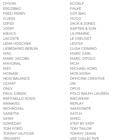
DYSON
ECOALF
ERGOBAG
FALKE
FRED PERRY
GOT BAG
GUESS
HUGO
IZIPIZI
JACK & JONES
JOOP!
KAPTEN & SON
KIEHL’S
LA PRAIRIE
LACOSTE
LE CREUSET
LENA HOSCHEK
LEVI’S®
LIEBESKIND BERLIN
LUISA CERANO
MAC
MARC CAIN
MARC JACOBS
MARC O’POLO
MAYORAL
MCM
MEY
MICHAEL KORS
MONARI
MOS MOSH
NEW BALANCE
OFFICINE CREATIVE
OLYMP
ON
ONLY
OPUS
PAUL GREEN
POLO RALPH LAUREN
RAFFAELLO ROSSI
RAGWEAR
RAINKISS
REPLAY
RICHROYAL
SAMSONITE
SANETTA
SATCH
SKINY
SMEG
SOMEDAY
STEP BY STEP
TOM FORD
TOM TAILOR
TOMMY HILFIGER
TOMMY JEANS
TRIUMPH
VEE COLLECTIVE