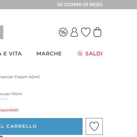
30 GIORNI DI RESO
 E VITA
MARCHE
SALDI
hancer Cream 40ml
zzo per 100ml
zione
isponibile!
AL CARRELLO