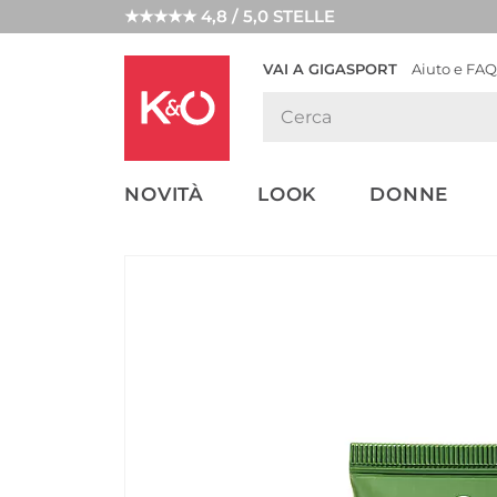
★★★★★ 4,8 / 5,0 STELLE
VAI A GIGASPORT
Aiuto e FAQ
TENDENZE
LOOK
WEDDING
MODA
VIBES
NOVITÀ
LOOK
DONNE