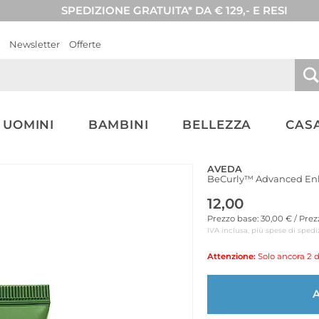
SPEDIZIONE GRATUITA* DA € 129,- E RESI
Newsletter
Offerte
UOMINI
BAMBINI
BELLEZZA
CASA
AVEDA
BeCurly™ Advanced En
12,00
Prezzo base: 30,00 € / Pre
IVA inclusa, più spese di spedi
Attenzione:
Solo ancora 2 d