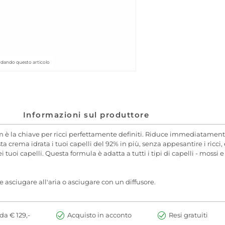
rdando questo articolo
Informazioni sul produttore
 la chiave per ricci perfettamente definiti. Riduce immediatamente l
a crema idrata i tuoi capelli del 92% in più, senza appesantire i ricc
i capelli. Questa formula è adatta a tutti i tipi di capelli - mossi e ri
asciugare all'aria o asciugare con un diffusore.
da € 129,-
Acquisto in acconto
Resi gratuiti