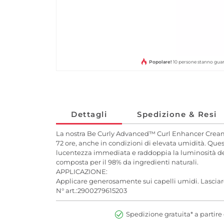
Popolare!
10 persone stanno gua
Dettagli
Spedizione & Resi
La nostra Be Curly Advanced™ Curl Enhancer Cream è
72 ore, anche in condizioni di elevata umidità. Quest
lucentezza immediata e raddoppia la luminosità dei tuo
composta per il 98% da ingredienti naturali.
APPLICAZIONE:
Applicare generosamente sui capelli umidi. Lasciare 
N° art.:2900279615203
Spedizione gratuita* a partire 