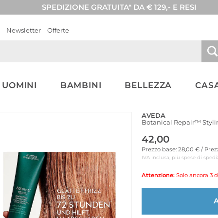
SPEDIZIONE GRATUITA* DA € 129,- E RESI
Newsletter
Offerte
UOMINI
BAMBINI
BELLEZZA
CASA
AVEDA
Botanical Repair™ Styl
42,00
Prezzo base: 28,00 € / Pre
IVA inclusa, più spese di spedi
Attenzione:
Solo ancora 3 d