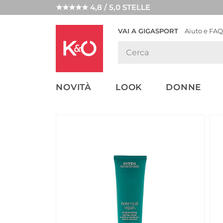
★★★★★ 4,8 / 5,0 STELLE
VAI A GIGASPORT
Aiuto e FAQ
TENDENZE
LOOK
WEDDING
MODA
VIBES
NOVITÀ
LOOK
DONNE