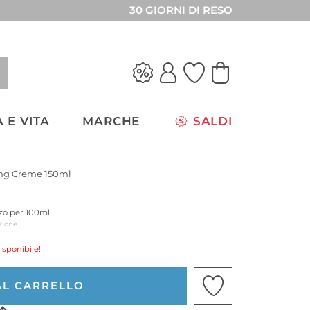
30 GIORNI DI RESO
 E VITA
MARCHE
SALDI
ing Creme 150ml
zzo per 100ml
zione
isponibile!
AL CARRELLO