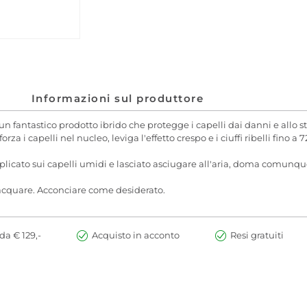
Informazioni sul produttore
fantastico prodotto ibrido che protegge i capelli dai danni e allo s
orza i capelli nel nucleo, leviga l'effetto crespo e i ciuffi ribelli fino a
licato sui capelli umidi e lasciato asciugare all'aria, doma comunque l
iacquare. Acconciare come desiderato.
da € 129,-
Acquisto in acconto
Resi gratuiti