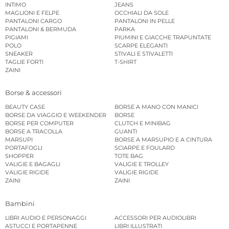
INTIMO
JEANS
MAGLIONI E FELPE
OCCHIALI DA SOLE
PANTALONI CARGO
PANTALONI IN PELLE
PANTALONI & BERMUDA
PARKA
PIGIAMI
PIUMINI E GIACCHE TRAPUNTATE
POLO
SCARPE ELEGANTI
SNEAKER
STIVALI E STIVALETTI
TAGLIE FORTI
T-SHIRT
ZAINI
Borse & accessori
BEAUTY CASE
BORSE A MANO CON MANICI
BORSE DA VIAGGIO E WEEKENDER
BORSE
BORSE PER COMPUTER
CLUTCH E MINIBAG
BORSE A TRACOLLA
GUANTI
MARSUPI
BORSE A MARSUPIO E A CINTURA
PORTAFOGLI
SCIARPE E FOULARD
SHOPPER
TOTE BAG
VALIGIE E BAGAGLI
VALIGIE E TROLLEY
VALIGIE RIGIDE
VALIGIE RIGIDE
ZAINI
ZAINI
Bambini
LIBRI AUDIO E PERSONAGGI
ACCESSORI PER AUDIOLIBRI
ASTUCCI E PORTAPENNE
LIBRI ILLUSTRATI