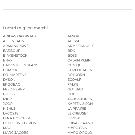
I nostri migliori marchi
ADIDAS ORIGINALS
AESOP
AFFENZAHN
ALESSI
ARMANI/PRIVÉ
ARMEDANGELS
BARBOUR
BDK
BIRKENSTOCK
BOSS
BRAX
CALVIN KLEIN
CALVIN KLEIN JEANS
CLINIQUE
COMMA
COPENHAGEN
DR. MARTENS
DRYKORN
DYSON
ECOALF
ERGOBAG
FALKE
FRED PERRY
GOT BAG
GUESS
HUGO
IZIPIZI
JACK & JONES
JOOP!
KAPTEN & SON
KIEHL’S
LA PRAIRIE
LACOSTE
LE CREUSET
LENA HOSCHEK
LEVI’S®
LIEBESKIND BERLIN
LUISA CERANO
MAC
MARC CAIN
MARC JACOBS
MARC O’POLO