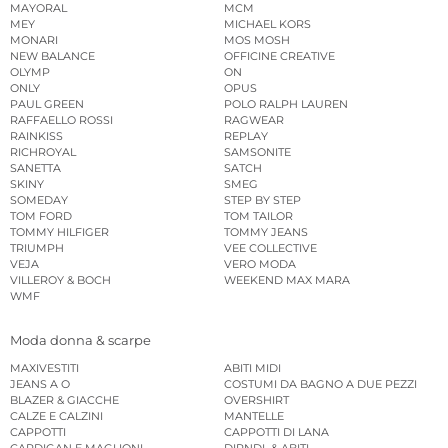
MAYORAL
MCM
MEY
MICHAEL KORS
MONARI
MOS MOSH
NEW BALANCE
OFFICINE CREATIVE
OLYMP
ON
ONLY
OPUS
PAUL GREEN
POLO RALPH LAUREN
RAFFAELLO ROSSI
RAGWEAR
RAINKISS
REPLAY
RICHROYAL
SAMSONITE
SANETTA
SATCH
SKINY
SMEG
SOMEDAY
STEP BY STEP
TOM FORD
TOM TAILOR
TOMMY HILFIGER
TOMMY JEANS
TRIUMPH
VEE COLLECTIVE
VEJA
VERO MODA
VILLEROY & BOCH
WEEKEND MAX MARA
WMF
Moda donna & scarpe
MAXIVESTITI
ABITI MIDI
JEANS A O
COSTUMI DA BAGNO A DUE PEZZI
BLAZER & GIACCHE
OVERSHIRT
CALZE E CALZINI
MANTELLE
CAPPOTTI
CAPPOTTI DI LANA