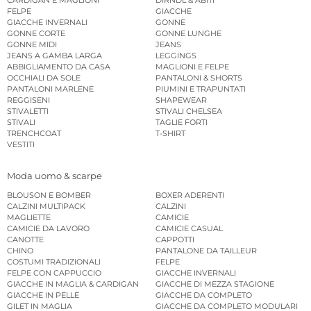
CARDIGAN E MAGLIONI
DIRNDL & ABITI
FELPE
GIACCHE
GIACCHE INVERNALI
GONNE
GONNE CORTE
GONNE LUNGHE
GONNE MIDI
JEANS
JEANS A GAMBA LARGA
LEGGINGS
ABBIGLIAMENTO DA CASA
MAGLIONI E FELPE
OCCHIALI DA SOLE
PANTALONI & SHORTS
PANTALONI MARLENE
PIUMINI E TRAPUNTATI
REGGISENI
SHAPEWEAR
STIVALETTI
STIVALI CHELSEA
STIVALI
TAGLIE FORTI
TRENCHCOAT
T-SHIRT
VESTITI
Moda uomo & scarpe
BLOUSON E BOMBER
BOXER ADERENTI
CALZINI MULTIPACK
CALZINI
MAGLIETTE
CAMICIE
CAMICIE DA LAVORO
CAMICIE CASUAL
CANOTTE
CAPPOTTI
CHINO
PANTALONE DA TAILLEUR
COSTUMI TRADIZIONALI
FELPE
FELPE CON CAPPUCCIO
GIACCHE INVERNALI
GIACCHE IN MAGLIA & CARDIGAN
GIACCHE DI MEZZA STAGIONE
GIACCHE IN PELLE
GIACCHE DA COMPLETO
GILET IN MAGLIA
GIACCHE DA COMPLETO MODULARI