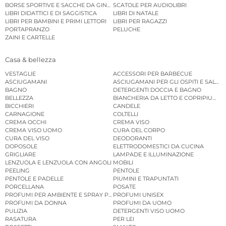
BORSE SPORTIVE E SACCHE DA GINNASTICA
SCATOLE PER AUDIOLIBRI
LIBRI DIDATTICI E DI SAGGISTICA
LIBRI DI NATALE
LIBRI PER BAMBINI E PRIMI LETTORI
LIBRI PER RAGAZZI
PORTAPRANZO
PELUCHE
ZAINI E CARTELLE
Casa & bellezza
VESTAGLIE
ACCESSORI PER BARBECUE
ASCIUGAMANI
ASCIUGAMANI PER GLI OSPITI E SALVIE
BAGNO
DETERGENTI DOCCIA E BAGNO
BELLEZZA
BIANCHERIA DA LETTO E COPRIPIUMINI
BICCHIERI
CANDELE
CARNAGIONE
COLTELLI
CREMA OCCHI
CREMA VISO
CREMA VISO UOMO
CURA DEL CORPO
CURA DEL VISO
DEODORANTI
DOPOSOLE
ELETTRODOMESTICI DA CUCINA
GRIGLIARE
LAMPADE E ILLUMINAZIONE
LENZUOLA E LENZUOLA CON ANGOLI
MOBILI
PEELING
PENTOLE
PENTOLE E PADELLE
PIUMINI E TRAPUNTATI
PORCELLANA
POSATE
PROFUMI PER AMBIENTE E SPRAY PER AMBIENTE
PROFUMI UNISEX
PROFUMI DA DONNA
PROFUMI DA UOMO
PULIZIA
DETERGENTI VISO UOMO
RASATURA
PER LEI