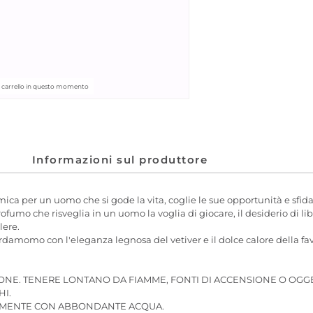
el carrello in questo momento
Informazioni sul produttore
 per un uomo che si gode la vita, coglie le sue opportunità e sfida i
mo che risveglia in un uomo la voglia di giocare, il desiderio di libert
lere.
ardamomo con l'eleganza legnosa del vetiver e il dolce calore della f
IONE. TENERE LONTANO DA FIAMME, FONTI DI ACCENSIONE O OGGE
HI.
TAMENTE CON ABBONDANTE ACQUA.