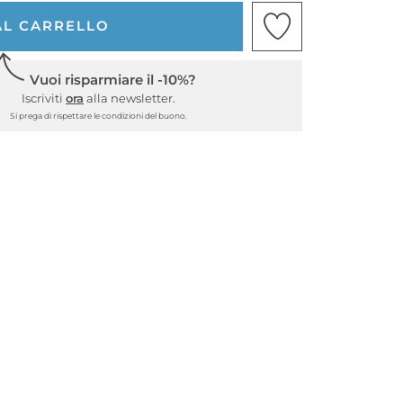
AL CARRELLO
Vuoi risparmiare il -10%?
Iscriviti
ora
alla newsletter.
Si prega di rispettare le condizioni del buono.