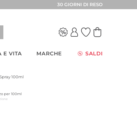
30 GIORNI DI RESO
 E VITA
MARCHE
SALDI
 Spray 100ml
zzo per 100ml
zione