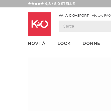
★★★★★ 4,8 / 5,0 STELLE
VAI A GIGASPORT
Aiuto e FAQ
TENDENZE
LOOK
WEDDING
MODA
VIBES
NOVITÀ
LOOK
DONNE