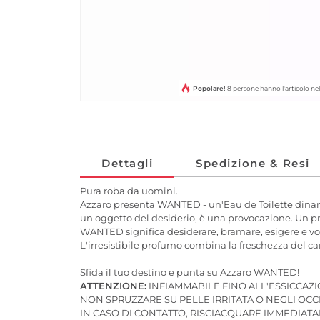
Popolare!
8 persone hanno l'articolo n
Dettagli
Spedizione & Resi
Pura roba da uomini.
Azzaro presenta WANTED - un'Eau de Toilette dinamica
un oggetto del desiderio, è una provocazione. Un profu
WANTED significa desiderare, bramare, esigere e vo
L'irresistibile profumo combina la freschezza del c
Sfida il tuo destino e punta su Azzaro WANTED!
ATTENZIONE:
INFIAMMABILE FINO ALL'ESSICCAZ
NON SPRUZZARE SU PELLE IRRITATA O NEGLI OCC
IN CASO DI CONTATTO, RISCIACQUARE IMMEDIA