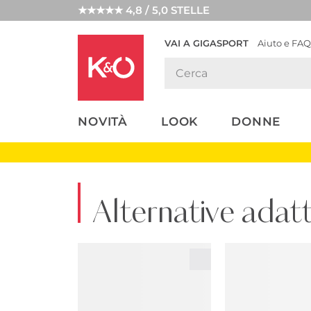
★★★★★ 4,8 / 5,0 STELLE
VAI A GIGASPORT
Aiuto e FAQ
TENDENZE
LOOK
WEDDING
MODA
VIBES
NOVITÀ
LOOK
DONNE
Alternative adat