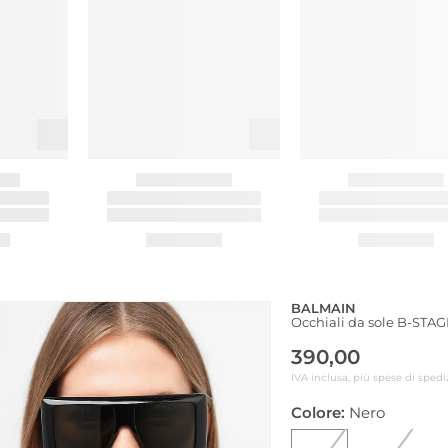
BALMAIN
Occhiali da sole B-STA
390,00
IVA inclusa, più spese di spedi
Colore:
Nero