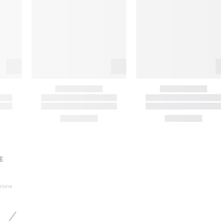
GE
zione