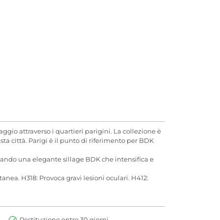
gio attraverso i quartieri parigini. La collezione è
ta città. Parigi è il punto di riferimento per BDK
ciando una elegante sillage BDK che intensifica e
anea. H318: Provoca gravi lesioni oculari. H412:
Restituzione entro 30 giorni