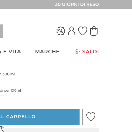
30 GIORNI DI RESO
 E VITA
MARCHE
SALDI
on 300ml
zzo per 100ml
zione
AL CARRELLO