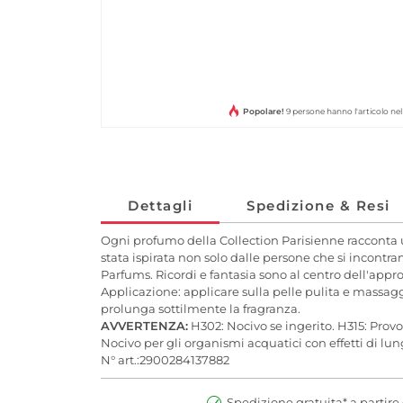
Popolare!
9 persone hanno l'articolo n
Dettagli
Spedizione & Resi
Ogni profumo della Collection Parisienne racconta un
stata ispirata non solo dalle persone che si incontra
Parfums. Ricordi e fantasia sono al centro dell'appro
Applicazione: applicare sulla pelle pulita e massagg
prolunga sottilmente la fragranza.
AVVERTENZA:
H302: Nocivo se ingerito. H315: Provo
Nocivo per gli organismi acquatici con effetti di lun
N° art.:2900284137882
Spedizione gratuita* a partire 