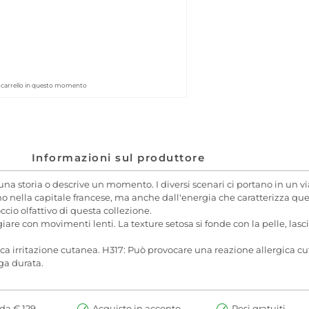
el carrello in questo momento
Informazioni sul produttore
a storia o descrive un momento. I diversi scenari ci portano in un viag
no nella capitale francese, ma anche dall'energia che caratterizza ques
ccio olfattivo di questa collezione.
iare con movimenti lenti. La texture setosa si fonde con la pelle, las
ca irritazione cutanea. H317: Può provocare una reazione allergica cut
ga durata.
da € 129,-
Acquisto in acconto
Resi gratuiti