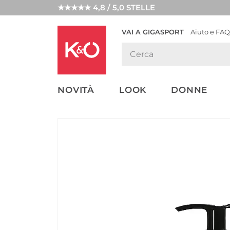
★★★★★ 4,8 / 5,0 STELLE
VAI A GIGASPORT
Aiuto e FAQ
TENDENZE
LOOK
WEDDING
MODA
VIBES
NOVITÀ
LOOK
DONNE