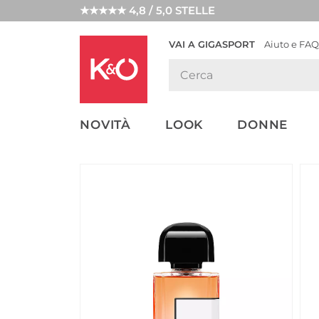
★★★★★ 4,8 / 5,0 STELLE
VAI A GIGASPORT
Aiuto e FAQ
TENDENZE
LOOK
WEDDING
MODA
VIBES
NOVITÀ
LOOK
DONNE