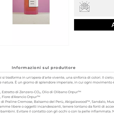
Informazioni sul produttore
trasforma in un'opera d'arte vivente, una sinfonia di colori. Il cielo p
à e natura. È un giorno di splendore imperiale, in cui ogni movimento 
 Estratto di Zenzero-CO₂, Olio di Olibano Orpur™
a, Fiore d'Arancio Orpur™
do di Praline Cremose, Balsamo del Perù, Akigalawood™, Sandalo, Mus
 libere o oggetti incandescenti, tenere lontano da fonti di accensi
bambini. Evitare il contatto con gli occhi o con la pelle infiammata. No