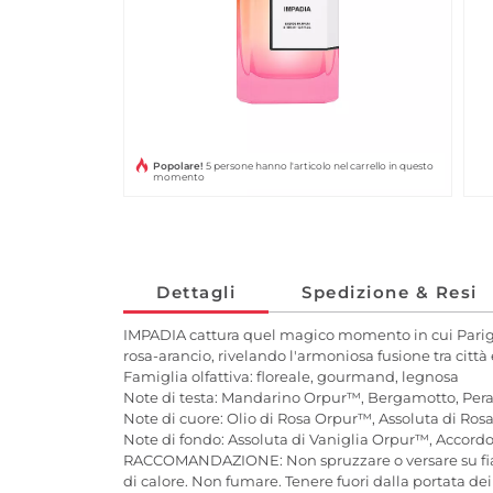
Popolare!
5 persone hanno l'articolo nel carrello in questo
momento
Dettagli
Spedizione & Resi
IMPADIA cattura quel magico momento in cui Parigi si 
rosa-arancio, rivelando l'armoniosa fusione tra citt
Famiglia olfattiva: floreale, gourmand, legnosa
Note di testa: Mandarino Orpur™, Bergamotto, Pera,
Note di cuore: Olio di Rosa Orpur™, Assoluta di Ros
Note di fondo: Assoluta di Vaniglia Orpur™, Accor
RACCOMANDAZIONE: Non spruzzare o versare su fiamme
di calore. Non fumare. Tenere fuori dalla portata dei 