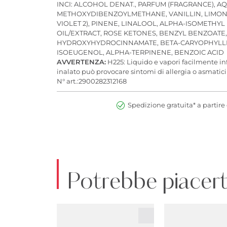
INCI: ALCOHOL DENAT., PARFUM (FRAGRANCE), A
METHOXYDIBENZOYLMETHANE, VANILLIN, LIMONENE, C
VIOLET 2), PINENE, LINALOOL, ALPHA-ISOMET
OIL/EXTRACT, ROSE KETONES, BENZYL BENZOATE
HYDROXYHYDROCINNAMATE, BETA-CARYOPHYLLENE
ISOEUGENOL, ALPHA-TERPINENE, BENZOIC ACID
AVVERTENZA:
H225: Liquido e vapori facilmente inf
inalato può provocare sintomi di allergia o asmatici o
N° art.:2900282312168
Spedizione gratuita* a partire 
Potrebbe piacert