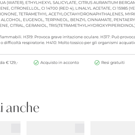
QUA (WATER), ETHYLHEXYL SALICYLATE, CITRUS AURANTIUM BERGAM
ITRONELLOL, CI 14700 (RED 4), LINALYL ACETATE, CI 15985 (YELLO
HYL IONONE, TETRAMETHYL ACETYLOCTAHYDRONAPHTHALENES, MYR
, ALCOHOL, EUGENOL, TERPINEOL, BENZYL CINNAMATE, PENTAERYT
, CITRAL, GERANIOL, TRIS(TETRAMETHYLHYDROXYPIPERIDINOL) 
iammabili. H319: Provoca grave irritazione oculare. H317: Può provoca
 difficoltà respiratorie. H410: Molto tossico per gli organismi acquatic
da € 129,-
Acquisto in acconto
Resi gratuiti
i anche