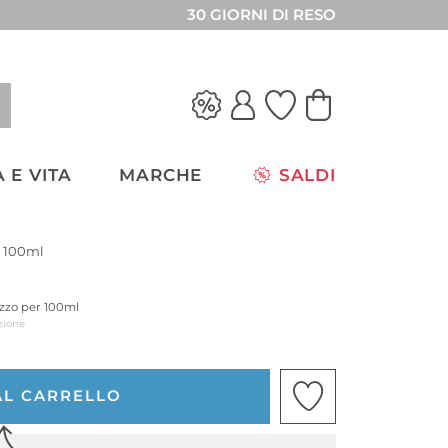
30 GIORNI DI RESO
 E VITA
MARCHE
SALDI
 100ml
ezzo per 100ml
zione
AL CARRELLO