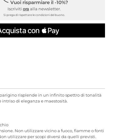
Vuoi risparmiare il -10%?
Iscriviti
ora
alla newsletter.
Si prega di rispettare le condizioni del buono.
arigino risplende in un infinito spettro di tonalità
è intriso di eleganza e maestosità.
chio
one. Non utilizzare vicino a fuoco, fiamme o fonti
n utilizzare per scopi diversi da quelli previsti.