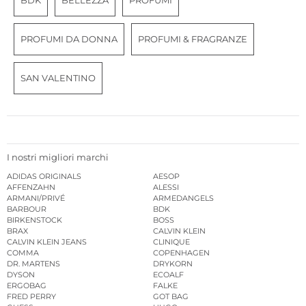
BDK
BELLEZZA
PROFUMI
PROFUMI DA DONNA
PROFUMI & FRAGRANZE
SAN VALENTINO
I nostri migliori marchi
ADIDAS ORIGINALS
AESOP
AFFENZAHN
ALESSI
ARMANI/PRIVÉ
ARMEDANGELS
BARBOUR
BDK
BIRKENSTOCK
BOSS
BRAX
CALVIN KLEIN
CALVIN KLEIN JEANS
CLINIQUE
COMMA
COPENHAGEN
DR. MARTENS
DRYKORN
DYSON
ECOALF
ERGOBAG
FALKE
FRED PERRY
GOT BAG