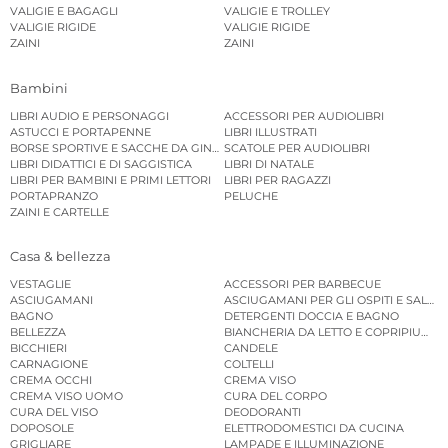
VALIGIE E BAGAGLI
VALIGIE E TROLLEY
VALIGIE RIGIDE
VALIGIE RIGIDE
ZAINI
ZAINI
Bambini
LIBRI AUDIO E PERSONAGGI
ACCESSORI PER AUDIOLIBRI
ASTUCCI E PORTAPENNE
LIBRI ILLUSTRATI
BORSE SPORTIVE E SACCHE DA GINNASTICA
SCATOLE PER AUDIOLIBRI
LIBRI DIDATTICI E DI SAGGISTICA
LIBRI DI NATALE
LIBRI PER BAMBINI E PRIMI LETTORI
LIBRI PER RAGAZZI
PORTAPRANZO
PELUCHE
ZAINI E CARTELLE
Casa & bellezza
VESTAGLIE
ACCESSORI PER BARBECUE
ASCIUGAMANI
ASCIUGAMANI PER GLI OSPITI E SALVIE
BAGNO
DETERGENTI DOCCIA E BAGNO
BELLEZZA
BIANCHERIA DA LETTO E COPRIPIUMINI
BICCHIERI
CANDELE
CARNAGIONE
COLTELLI
CREMA OCCHI
CREMA VISO
CREMA VISO UOMO
CURA DEL CORPO
CURA DEL VISO
DEODORANTI
DOPOSOLE
ELETTRODOMESTICI DA CUCINA
GRIGLIARE
LAMPADE E ILLUMINAZIONE