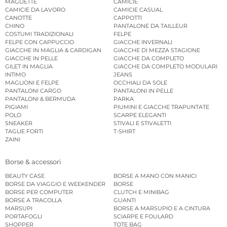
MAGLIETTE
CAMICIE
CAMICIE DA LAVORO
CAMICIE CASUAL
CANOTTE
CAPPOTTI
CHINO
PANTALONE DA TAILLEUR
COSTUMI TRADIZIONALI
FELPE
FELPE CON CAPPUCCIO
GIACCHE INVERNALI
GIACCHE IN MAGLIA & CARDIGAN
GIACCHE DI MEZZA STAGIONE
GIACCHE IN PELLE
GIACCHE DA COMPLETO
GILET IN MAGLIA
GIACCHE DA COMPLETO MODULARI
INTIMO
JEANS
MAGLIONI E FELPE
OCCHIALI DA SOLE
PANTALONI CARGO
PANTALONI IN PELLE
PANTALONI & BERMUDA
PARKA
PIGIAMI
PIUMINI E GIACCHE TRAPUNTATE
POLO
SCARPE ELEGANTI
SNEAKER
STIVALI E STIVALETTI
TAGLIE FORTI
T-SHIRT
ZAINI
Borse & accessori
BEAUTY CASE
BORSE A MANO CON MANICI
BORSE DA VIAGGIO E WEEKENDER
BORSE
BORSE PER COMPUTER
CLUTCH E MINIBAG
BORSE A TRACOLLA
GUANTI
MARSUPI
BORSE A MARSUPIO E A CINTURA
PORTAFOGLI
SCIARPE E FOULARD
SHOPPER
TOTE BAG