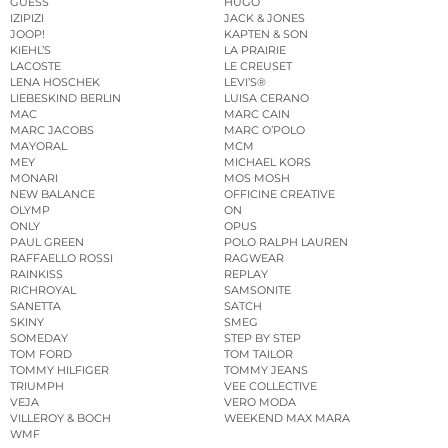
GUESS
HUGO
IZIPIZI
JACK & JONES
JOOP!
KAPTEN & SON
KIEHL’S
LA PRAIRIE
LACOSTE
LE CREUSET
LENA HOSCHEK
LEVI’S®
LIEBESKIND BERLIN
LUISA CERANO
MAC
MARC CAIN
MARC JACOBS
MARC O’POLO
MAYORAL
MCM
MEY
MICHAEL KORS
MONARI
MOS MOSH
NEW BALANCE
OFFICINE CREATIVE
OLYMP
ON
ONLY
OPUS
PAUL GREEN
POLO RALPH LAUREN
RAFFAELLO ROSSI
RAGWEAR
RAINKISS
REPLAY
RICHROYAL
SAMSONITE
SANETTA
SATCH
SKINY
SMEG
SOMEDAY
STEP BY STEP
TOM FORD
TOM TAILOR
TOMMY HILFIGER
TOMMY JEANS
TRIUMPH
VEE COLLECTIVE
VEJA
VERO MODA
VILLEROY & BOCH
WEEKEND MAX MARA
WMF