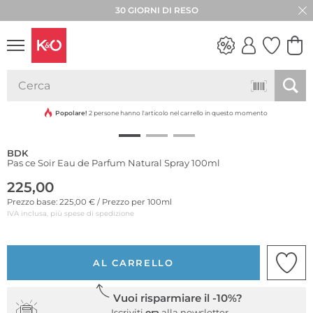
30 GIORNI DI RESO
LOOK
WEDDING
VIBES
Popolare!
2 persone hanno l'articolo nel carrello in questo momento
BDK
Pas ce Soir Eau de Parfum Natural Spray 100ml
225,00
Prezzo base: 225,00 € / Prezzo per 100ml
IVA inclusa, più spese di spedizione
AL CARRELLO
Vuoi risparmiare il -10%?
Iscriviti
ora
alla newsletter.