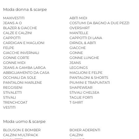
Moda donna & scarpe
MAXIVESTITI
ABITI MIDI
JEANS A O
COSTUMI DA BAGNO A DUE PEZZI
BLAZER & GIACCHE
OVERSHIRT
CALZE E CALZINI
MANTELLE
CAPPOTTI
CAPPOTTI DI LANA
CARDIGAN E MAGLIONI
DIRNDL & ABITI
FELPE
GIACCHE
GIACCHE INVERNALI
GONNE
GONNE CORTE
GONNE LUNGHE
GONNE MIDI
JEANS
JEANS A GAMBA LARGA
LEGGINGS
ABBIGLIAMENTO DA CASA
MAGLIONI E FELPE
OCCHIALI DA SOLE
PANTALONI & SHORTS
PANTALONI MARLENE
PIUMINI E TRAPUNTATI
REGGISENI
SHAPEWEAR
STIVALETTI
STIVALI CHELSEA
STIVALI
TAGLIE FORTI
TRENCHCOAT
T-SHIRT
VESTITI
Moda uomo & scarpe
BLOUSON E BOMBER
BOXER ADERENTI
CALZINI MULTIPACK
CALZINI