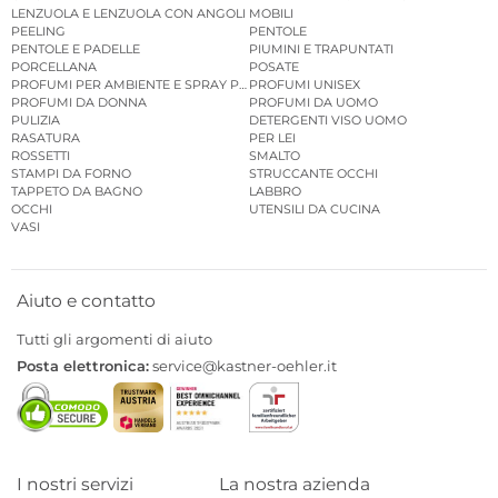
LENZUOLA E LENZUOLA CON ANGOLI
MOBILI
PEELING
PENTOLE
PENTOLE E PADELLE
PIUMINI E TRAPUNTATI
PORCELLANA
POSATE
PROFUMI PER AMBIENTE E SPRAY PER AMBIENTE
PROFUMI UNISEX
PROFUMI DA DONNA
PROFUMI DA UOMO
PULIZIA
DETERGENTI VISO UOMO
RASATURA
PER LEI
ROSSETTI
SMALTO
STAMPI DA FORNO
STRUCCANTE OCCHI
TAPPETO DA BAGNO
LABBRO
OCCHI
UTENSILI DA CUCINA
VASI
Aiuto e contatto
Tutti gli argomenti di aiuto
Posta elettronica:
service@kastner-oehler.it
I nostri servizi
La nostra azienda