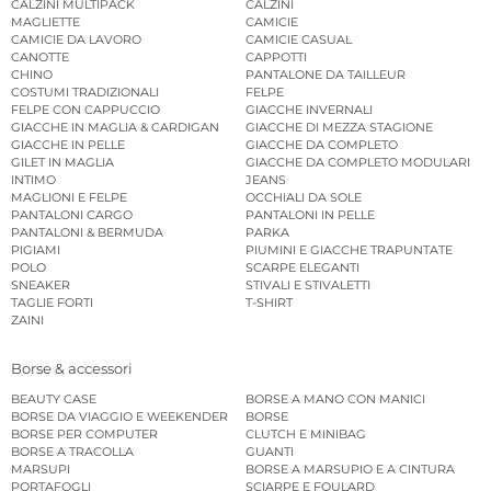
CALZINI MULTIPACK
CALZINI
MAGLIETTE
CAMICIE
CAMICIE DA LAVORO
CAMICIE CASUAL
CANOTTE
CAPPOTTI
CHINO
PANTALONE DA TAILLEUR
COSTUMI TRADIZIONALI
FELPE
FELPE CON CAPPUCCIO
GIACCHE INVERNALI
GIACCHE IN MAGLIA & CARDIGAN
GIACCHE DI MEZZA STAGIONE
GIACCHE IN PELLE
GIACCHE DA COMPLETO
GILET IN MAGLIA
GIACCHE DA COMPLETO MODULARI
INTIMO
JEANS
MAGLIONI E FELPE
OCCHIALI DA SOLE
PANTALONI CARGO
PANTALONI IN PELLE
PANTALONI & BERMUDA
PARKA
PIGIAMI
PIUMINI E GIACCHE TRAPUNTATE
POLO
SCARPE ELEGANTI
SNEAKER
STIVALI E STIVALETTI
TAGLIE FORTI
T-SHIRT
ZAINI
Borse & accessori
BEAUTY CASE
BORSE A MANO CON MANICI
BORSE DA VIAGGIO E WEEKENDER
BORSE
BORSE PER COMPUTER
CLUTCH E MINIBAG
BORSE A TRACOLLA
GUANTI
MARSUPI
BORSE A MARSUPIO E A CINTURA
PORTAFOGLI
SCIARPE E FOULARD