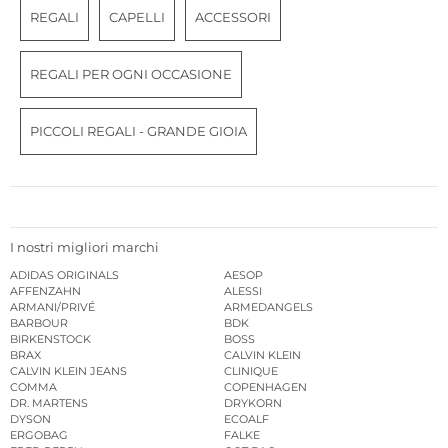
REGALI
CAPELLI
ACCESSORI
REGALI PER OGNI OCCASIONE
PICCOLI REGALI - GRANDE GIOIA
I nostri migliori marchi
ADIDAS ORIGINALS
AESOP
AFFENZAHN
ALESSI
ARMANI/PRIVÉ
ARMEDANGELS
BARBOUR
BDK
BIRKENSTOCK
BOSS
BRAX
CALVIN KLEIN
CALVIN KLEIN JEANS
CLINIQUE
COMMA
COPENHAGEN
DR. MARTENS
DRYKORN
DYSON
ECOALF
ERGOBAG
FALKE