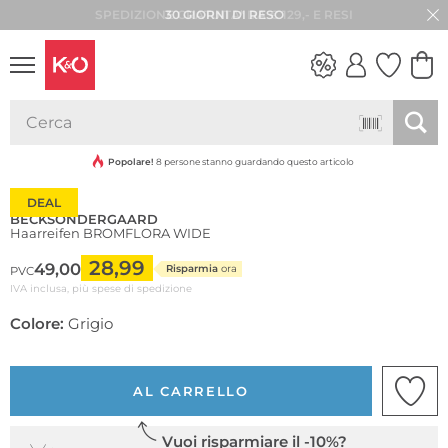
30 GIORNI DI RESO
LOOK
WEDDING
VIBES
Popolare!
8 persone stanno guardando questo articolo
DEAL
BECKSÖNDERGAARD
Haarreifen BROMFLORA WIDE
28,99
49,00
Risparmia
ora
PVC
IVA inclusa, più spese di spedizione
Colore:
Grigio
AL CARRELLO
Vuoi risparmiare il -10%?