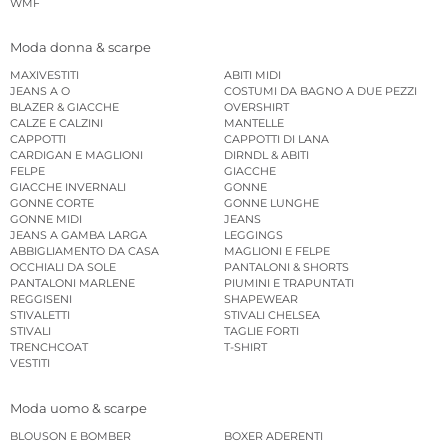
WMF
Moda donna & scarpe
MAXIVESTITI
ABITI MIDI
JEANS A O
COSTUMI DA BAGNO A DUE PEZZI
BLAZER & GIACCHE
OVERSHIRT
CALZE E CALZINI
MANTELLE
CAPPOTTI
CAPPOTTI DI LANA
CARDIGAN E MAGLIONI
DIRNDL & ABITI
FELPE
GIACCHE
GIACCHE INVERNALI
GONNE
GONNE CORTE
GONNE LUNGHE
GONNE MIDI
JEANS
JEANS A GAMBA LARGA
LEGGINGS
ABBIGLIAMENTO DA CASA
MAGLIONI E FELPE
OCCHIALI DA SOLE
PANTALONI & SHORTS
PANTALONI MARLENE
PIUMINI E TRAPUNTATI
REGGISENI
SHAPEWEAR
STIVALETTI
STIVALI CHELSEA
STIVALI
TAGLIE FORTI
TRENCHCOAT
T-SHIRT
VESTITI
Moda uomo & scarpe
BLOUSON E BOMBER
BOXER ADERENTI