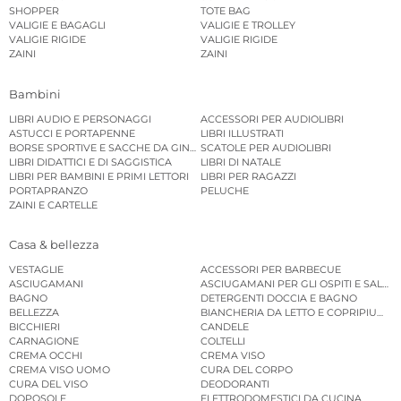
SHOPPER
TOTE BAG
VALIGIE E BAGAGLI
VALIGIE E TROLLEY
VALIGIE RIGIDE
VALIGIE RIGIDE
ZAINI
ZAINI
Bambini
LIBRI AUDIO E PERSONAGGI
ACCESSORI PER AUDIOLIBRI
ASTUCCI E PORTAPENNE
LIBRI ILLUSTRATI
BORSE SPORTIVE E SACCHE DA GINNASTICA
SCATOLE PER AUDIOLIBRI
LIBRI DIDATTICI E DI SAGGISTICA
LIBRI DI NATALE
LIBRI PER BAMBINI E PRIMI LETTORI
LIBRI PER RAGAZZI
PORTAPRANZO
PELUCHE
ZAINI E CARTELLE
Casa & bellezza
VESTAGLIE
ACCESSORI PER BARBECUE
ASCIUGAMANI
ASCIUGAMANI PER GLI OSPITI E SALVIE
BAGNO
DETERGENTI DOCCIA E BAGNO
BELLEZZA
BIANCHERIA DA LETTO E COPRIPIUMINI
BICCHIERI
CANDELE
CARNAGIONE
COLTELLI
CREMA OCCHI
CREMA VISO
CREMA VISO UOMO
CURA DEL CORPO
CURA DEL VISO
DEODORANTI
DOPOSOLE
ELETTRODOMESTICI DA CUCINA