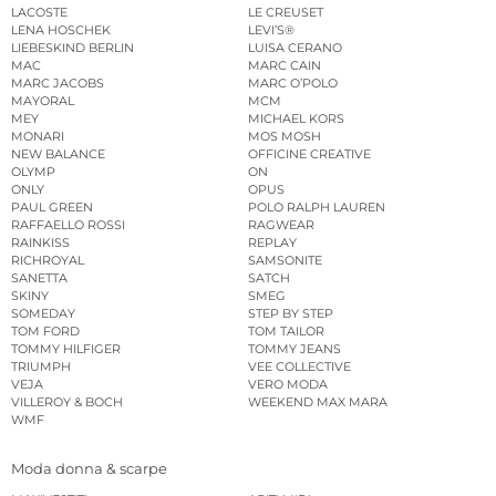
LACOSTE
LE CREUSET
LENA HOSCHEK
LEVI’S®
LIEBESKIND BERLIN
LUISA CERANO
MAC
MARC CAIN
MARC JACOBS
MARC O’POLO
MAYORAL
MCM
MEY
MICHAEL KORS
MONARI
MOS MOSH
NEW BALANCE
OFFICINE CREATIVE
OLYMP
ON
ONLY
OPUS
PAUL GREEN
POLO RALPH LAUREN
RAFFAELLO ROSSI
RAGWEAR
RAINKISS
REPLAY
RICHROYAL
SAMSONITE
SANETTA
SATCH
SKINY
SMEG
SOMEDAY
STEP BY STEP
TOM FORD
TOM TAILOR
TOMMY HILFIGER
TOMMY JEANS
TRIUMPH
VEE COLLECTIVE
VEJA
VERO MODA
VILLEROY & BOCH
WEEKEND MAX MARA
WMF
Moda donna & scarpe