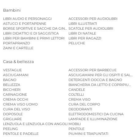
Bambini
LIBRI AUDIO E PERSONAGGI
ACCESSORI PER AUDIOLIBRI
ASTUCCI E PORTAPENNE
LIBRI ILLUSTRATI
BORSE SPORTIVE E SACCHE DA GINNASTICA
SCATOLE PER AUDIOLIBRI
LIBRI DIDATTICI E DI SAGGISTICA
LIBRI DI NATALE
LIBRI PER BAMBINI E PRIMI LETTORI
LIBRI PER RAGAZZI
PORTAPRANZO
PELUCHE
ZAINI E CARTELLE
Casa & bellezza
VESTAGLIE
ACCESSORI PER BARBECUE
ASCIUGAMANI
ASCIUGAMANI PER GLI OSPITI E SALVIE
BAGNO
DETERGENTI DOCCIA E BAGNO
BELLEZZA
BIANCHERIA DA LETTO E COPRIPIUMINI
BICCHIERI
CANDELE
CARNAGIONE
COLTELLI
CREMA OCCHI
CREMA VISO
CREMA VISO UOMO
CURA DEL CORPO
CURA DEL VISO
DEODORANTI
DOPOSOLE
ELETTRODOMESTICI DA CUCINA
GRIGLIARE
LAMPADE E ILLUMINAZIONE
LENZUOLA E LENZUOLA CON ANGOLI
MOBILI
PEELING
PENTOLE
PENTOLE E PADELLE
PIUMINI E TRAPUNTATI