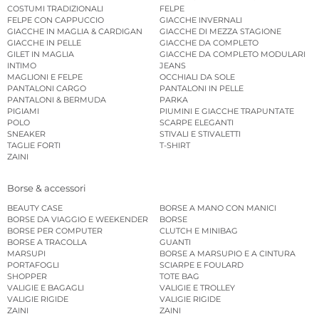
COSTUMI TRADIZIONALI
FELPE
FELPE CON CAPPUCCIO
GIACCHE INVERNALI
GIACCHE IN MAGLIA & CARDIGAN
GIACCHE DI MEZZA STAGIONE
GIACCHE IN PELLE
GIACCHE DA COMPLETO
GILET IN MAGLIA
GIACCHE DA COMPLETO MODULARI
INTIMO
JEANS
MAGLIONI E FELPE
OCCHIALI DA SOLE
PANTALONI CARGO
PANTALONI IN PELLE
PANTALONI & BERMUDA
PARKA
PIGIAMI
PIUMINI E GIACCHE TRAPUNTATE
POLO
SCARPE ELEGANTI
SNEAKER
STIVALI E STIVALETTI
TAGLIE FORTI
T-SHIRT
ZAINI
Borse & accessori
BEAUTY CASE
BORSE A MANO CON MANICI
BORSE DA VIAGGIO E WEEKENDER
BORSE
BORSE PER COMPUTER
CLUTCH E MINIBAG
BORSE A TRACOLLA
GUANTI
MARSUPI
BORSE A MARSUPIO E A CINTURA
PORTAFOGLI
SCIARPE E FOULARD
SHOPPER
TOTE BAG
VALIGIE E BAGAGLI
VALIGIE E TROLLEY
VALIGIE RIGIDE
VALIGIE RIGIDE
ZAINI
ZAINI