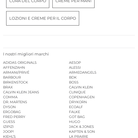
CURA DEL CORPO
CREME PER MANI
LOZIONI E CREME PER IL CORPO
I nostri migliori marchi
ADIDAS ORIGINALS
AESOP
AFFENZAHN
ALESSI
ARMANI/PRIVÉ
ARMEDANGELS
BARBOUR
BDK
BIRKENSTOCK
BOSS
BRAX
CALVIN KLEIN
CALVIN KLEIN JEANS
CLINIQUE
COMMA
COPENHAGEN
DR. MARTENS
DRYKORN
DYSON
ECOALF
ERGOBAG
FALKE
FRED PERRY
GOT BAG
GUESS
HUGO
IZIPIZI
JACK & JONES
JOOP!
KAPTEN & SON
KIEHL’S
LA PRAIRIE