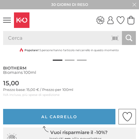
30 GIORNI DI RESO
LOOK
WEDDING
VIBES
Popolare!
5 persone hanno l'articolo nel carrello in questo momento
BIOTHERM
Biomains 100ml
15,00
Prezzo base: 15,00 € / Prezzo per 100ml
IVA inclusa, più spese di spedizione
AL CARRELLO
Vuoi risparmiare il -10%?
Iscriviti
ora
alla newsletter.