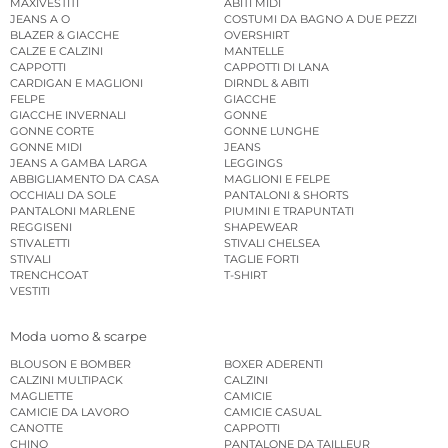
MAXIVESTITI
ABITI MIDI
JEANS A O
COSTUMI DA BAGNO A DUE PEZZI
BLAZER & GIACCHE
OVERSHIRT
CALZE E CALZINI
MANTELLE
CAPPOTTI
CAPPOTTI DI LANA
CARDIGAN E MAGLIONI
DIRNDL & ABITI
FELPE
GIACCHE
GIACCHE INVERNALI
GONNE
GONNE CORTE
GONNE LUNGHE
GONNE MIDI
JEANS
JEANS A GAMBA LARGA
LEGGINGS
ABBIGLIAMENTO DA CASA
MAGLIONI E FELPE
OCCHIALI DA SOLE
PANTALONI & SHORTS
PANTALONI MARLENE
PIUMINI E TRAPUNTATI
REGGISENI
SHAPEWEAR
STIVALETTI
STIVALI CHELSEA
STIVALI
TAGLIE FORTI
TRENCHCOAT
T-SHIRT
VESTITI
Moda uomo & scarpe
BLOUSON E BOMBER
BOXER ADERENTI
CALZINI MULTIPACK
CALZINI
MAGLIETTE
CAMICIE
CAMICIE DA LAVORO
CAMICIE CASUAL
CANOTTE
CAPPOTTI
CHINO
PANTALONE DA TAILLEUR