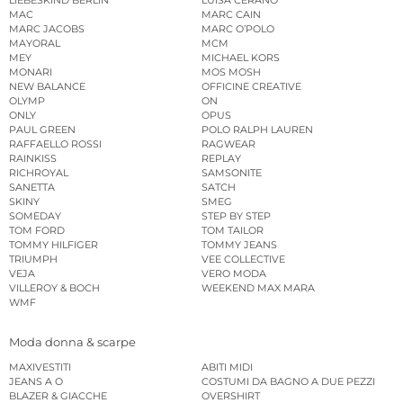
MAC
MARC CAIN
MARC JACOBS
MARC O’POLO
MAYORAL
MCM
MEY
MICHAEL KORS
MONARI
MOS MOSH
NEW BALANCE
OFFICINE CREATIVE
OLYMP
ON
ONLY
OPUS
PAUL GREEN
POLO RALPH LAUREN
RAFFAELLO ROSSI
RAGWEAR
RAINKISS
REPLAY
RICHROYAL
SAMSONITE
SANETTA
SATCH
SKINY
SMEG
SOMEDAY
STEP BY STEP
TOM FORD
TOM TAILOR
TOMMY HILFIGER
TOMMY JEANS
TRIUMPH
VEE COLLECTIVE
VEJA
VERO MODA
VILLEROY & BOCH
WEEKEND MAX MARA
WMF
Moda donna & scarpe
MAXIVESTITI
ABITI MIDI
JEANS A O
COSTUMI DA BAGNO A DUE PEZZI
BLAZER & GIACCHE
OVERSHIRT