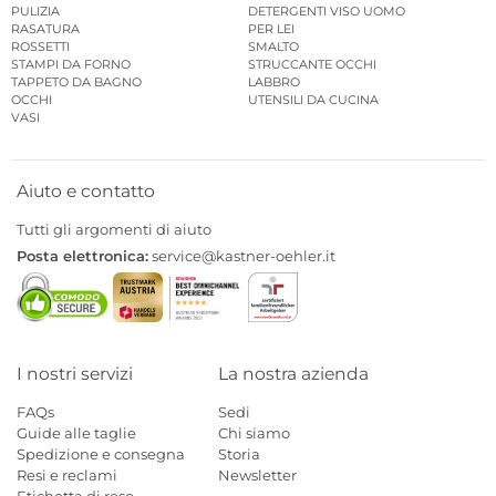
PULIZIA
DETERGENTI VISO UOMO
RASATURA
PER LEI
ROSSETTI
SMALTO
STAMPI DA FORNO
STRUCCANTE OCCHI
TAPPETO DA BAGNO
LABBRO
OCCHI
UTENSILI DA CUCINA
VASI
Aiuto e contatto
Tutti gli argomenti di aiuto
Posta elettronica:
service@kastner-oehler.it
I nostri servizi
La nostra azienda
FAQs
Sedi
Guide alle taglie
Chi siamo
Spedizione e consegna
Storia
Resi e reclami
Newsletter
Etichetta di reso