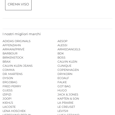
CREMA VISO
I nostri migliori marchi
ADIDAS ORIGINALS
AESOP
AFFENZAHN
ALESSI
ARMANI/PRIVÉ
ARMEDANGELS
BARBOUR
BDK
BIRKENSTOCK
BOSS
BRAX
CALVIN KLEIN
CALVIN KLEIN JEANS
CLINIQUE
COMMA
COPENHAGEN
DR. MARTENS
DRYKORN
DYSON
ECOALF
ERGOBAG
FALKE
FRED PERRY
GOT BAG
GUESS
HUGO
IZIPIZI
JACK & JONES
JOOP!
KAPTEN & SON
KIEHL’S
LA PRAIRIE
LACOSTE
LE CREUSET
LENA HOSCHEK
LEVI’S®
LIEBESKIND BERLIN
LUISA CERANO