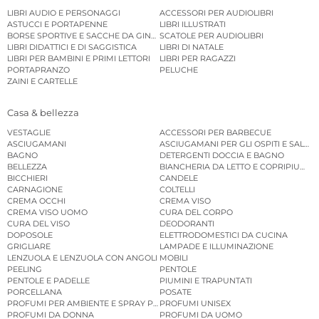
LIBRI AUDIO E PERSONAGGI
ACCESSORI PER AUDIOLIBRI
ASTUCCI E PORTAPENNE
LIBRI ILLUSTRATI
BORSE SPORTIVE E SACCHE DA GINNASTICA
SCATOLE PER AUDIOLIBRI
LIBRI DIDATTICI E DI SAGGISTICA
LIBRI DI NATALE
LIBRI PER BAMBINI E PRIMI LETTORI
LIBRI PER RAGAZZI
PORTAPRANZO
PELUCHE
ZAINI E CARTELLE
Casa & bellezza
VESTAGLIE
ACCESSORI PER BARBECUE
ASCIUGAMANI
ASCIUGAMANI PER GLI OSPITI E SALVIE
BAGNO
DETERGENTI DOCCIA E BAGNO
BELLEZZA
BIANCHERIA DA LETTO E COPRIPIUMINI
BICCHIERI
CANDELE
CARNAGIONE
COLTELLI
CREMA OCCHI
CREMA VISO
CREMA VISO UOMO
CURA DEL CORPO
CURA DEL VISO
DEODORANTI
DOPOSOLE
ELETTRODOMESTICI DA CUCINA
GRIGLIARE
LAMPADE E ILLUMINAZIONE
LENZUOLA E LENZUOLA CON ANGOLI
MOBILI
PEELING
PENTOLE
PENTOLE E PADELLE
PIUMINI E TRAPUNTATI
PORCELLANA
POSATE
PROFUMI PER AMBIENTE E SPRAY PER AMBIENTE
PROFUMI UNISEX
PROFUMI DA DONNA
PROFUMI DA UOMO