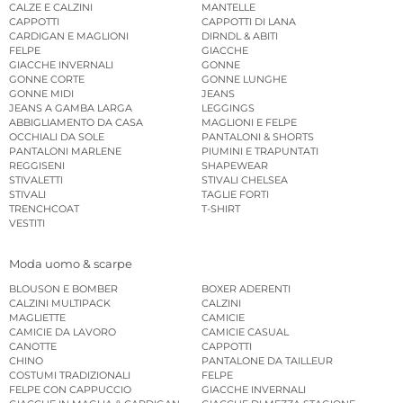
CALZE E CALZINI
MANTELLE
CAPPOTTI
CAPPOTTI DI LANA
CARDIGAN E MAGLIONI
DIRNDL & ABITI
FELPE
GIACCHE
GIACCHE INVERNALI
GONNE
GONNE CORTE
GONNE LUNGHE
GONNE MIDI
JEANS
JEANS A GAMBA LARGA
LEGGINGS
ABBIGLIAMENTO DA CASA
MAGLIONI E FELPE
OCCHIALI DA SOLE
PANTALONI & SHORTS
PANTALONI MARLENE
PIUMINI E TRAPUNTATI
REGGISENI
SHAPEWEAR
STIVALETTI
STIVALI CHELSEA
STIVALI
TAGLIE FORTI
TRENCHCOAT
T-SHIRT
VESTITI
Moda uomo & scarpe
BLOUSON E BOMBER
BOXER ADERENTI
CALZINI MULTIPACK
CALZINI
MAGLIETTE
CAMICIE
CAMICIE DA LAVORO
CAMICIE CASUAL
CANOTTE
CAPPOTTI
CHINO
PANTALONE DA TAILLEUR
COSTUMI TRADIZIONALI
FELPE
FELPE CON CAPPUCCIO
GIACCHE INVERNALI