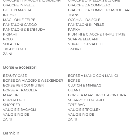
GIACCHE IN MAGLIA & CARDIGAN
GIACCHE DI MEZZA STAGIONE
GIACCHE IN PELLE
GIACCHE DA COMPLETO
GILET IN MAGLIA
GIACCHE DA COMPLETO MODULARI
INTIMO
JEANS
MAGLIONI E FELPE
OCCHIALI DA SOLE
PANTALONI CARGO
PANTALONI IN PELLE
PANTALONI & BERMUDA
PARKA
PIGIAMI
PIUMINI E GIACCHE TRAPUNTATE
POLO
SCARPE ELEGANTI
SNEAKER
STIVALI E STIVALETTI
TAGLIE FORTI
T-SHIRT
ZAINI
Borse & accessori
BEAUTY CASE
BORSE A MANO CON MANICI
BORSE DA VIAGGIO E WEEKENDER
BORSE
BORSE PER COMPUTER
CLUTCH E MINIBAG
BORSE A TRACOLLA
GUANTI
MARSUPI
BORSE A MARSUPIO E A CINTURA
PORTAFOGLI
SCIARPE E FOULARD
SHOPPER
TOTE BAG
VALIGIE E BAGAGLI
VALIGIE E TROLLEY
VALIGIE RIGIDE
VALIGIE RIGIDE
ZAINI
ZAINI
Bambini