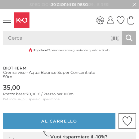
30 GIORNI DI RESO
LOOK
WEDDING
VIBES
Popolare!
9 persone stanno guardando questo articolo
BIOTHERM
Crema viso - Aqua Bounce Super Concentrate
50ml
35,00
Prezzo base: 70,00 € / Prezzo per 100ml
IVA inclusa, più spese di spedizione
AL CARRELLO
Vuoi risparmiare il -10%?