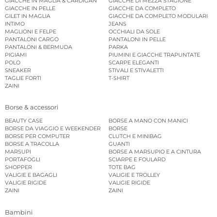
GIACCHE IN MAGLIA & CARDIGAN
GIACCHE DI MEZZA STAGIONE
GIACCHE IN PELLE
GIACCHE DA COMPLETO
GILET IN MAGLIA
GIACCHE DA COMPLETO MODULARI
INTIMO
JEANS
MAGLIONI E FELPE
OCCHIALI DA SOLE
PANTALONI CARGO
PANTALONI IN PELLE
PANTALONI & BERMUDA
PARKA
PIGIAMI
PIUMINI E GIACCHE TRAPUNTATE
POLO
SCARPE ELEGANTI
SNEAKER
STIVALI E STIVALETTI
TAGLIE FORTI
T-SHIRT
ZAINI
Borse & accessori
BEAUTY CASE
BORSE A MANO CON MANICI
BORSE DA VIAGGIO E WEEKENDER
BORSE
BORSE PER COMPUTER
CLUTCH E MINIBAG
BORSE A TRACOLLA
GUANTI
MARSUPI
BORSE A MARSUPIO E A CINTURA
PORTAFOGLI
SCIARPE E FOULARD
SHOPPER
TOTE BAG
VALIGIE E BAGAGLI
VALIGIE E TROLLEY
VALIGIE RIGIDE
VALIGIE RIGIDE
ZAINI
ZAINI
Bambini