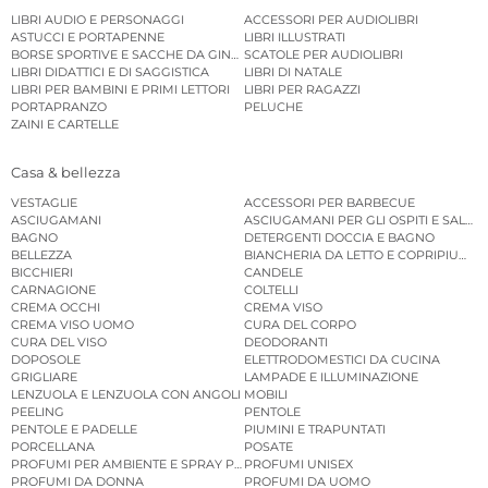
LIBRI AUDIO E PERSONAGGI
ACCESSORI PER AUDIOLIBRI
ASTUCCI E PORTAPENNE
LIBRI ILLUSTRATI
BORSE SPORTIVE E SACCHE DA GINNASTICA
SCATOLE PER AUDIOLIBRI
LIBRI DIDATTICI E DI SAGGISTICA
LIBRI DI NATALE
LIBRI PER BAMBINI E PRIMI LETTORI
LIBRI PER RAGAZZI
PORTAPRANZO
PELUCHE
ZAINI E CARTELLE
Casa & bellezza
VESTAGLIE
ACCESSORI PER BARBECUE
ASCIUGAMANI
ASCIUGAMANI PER GLI OSPITI E SALVIE
BAGNO
DETERGENTI DOCCIA E BAGNO
BELLEZZA
BIANCHERIA DA LETTO E COPRIPIUMINI
BICCHIERI
CANDELE
CARNAGIONE
COLTELLI
CREMA OCCHI
CREMA VISO
CREMA VISO UOMO
CURA DEL CORPO
CURA DEL VISO
DEODORANTI
DOPOSOLE
ELETTRODOMESTICI DA CUCINA
GRIGLIARE
LAMPADE E ILLUMINAZIONE
LENZUOLA E LENZUOLA CON ANGOLI
MOBILI
PEELING
PENTOLE
PENTOLE E PADELLE
PIUMINI E TRAPUNTATI
PORCELLANA
POSATE
PROFUMI PER AMBIENTE E SPRAY PER AMBIENTE
PROFUMI UNISEX
PROFUMI DA DONNA
PROFUMI DA UOMO