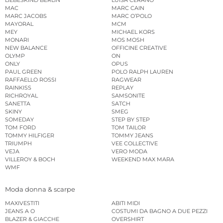
MAC
MARC CAIN
MARC JACOBS
MARC O’POLO
MAYORAL
MCM
MEY
MICHAEL KORS
MONARI
MOS MOSH
NEW BALANCE
OFFICINE CREATIVE
OLYMP
ON
ONLY
OPUS
PAUL GREEN
POLO RALPH LAUREN
RAFFAELLO ROSSI
RAGWEAR
RAINKISS
REPLAY
RICHROYAL
SAMSONITE
SANETTA
SATCH
SKINY
SMEG
SOMEDAY
STEP BY STEP
TOM FORD
TOM TAILOR
TOMMY HILFIGER
TOMMY JEANS
TRIUMPH
VEE COLLECTIVE
VEJA
VERO MODA
VILLEROY & BOCH
WEEKEND MAX MARA
WMF
Moda donna & scarpe
MAXIVESTITI
ABITI MIDI
JEANS A O
COSTUMI DA BAGNO A DUE PEZZI
BLAZER & GIACCHE
OVERSHIRT