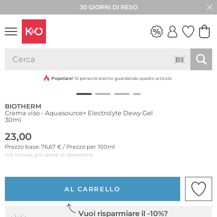
30 GIORNI DI RESO
LOOK
WEDDING
VIBES
Popolare!
10 persone stanno guardando questo articolo
BIOTHERM
Crema viso - Aquasource+ Electrolyte Dewy Gel
30ml
23,00
Prezzo base: 76,67 € / Prezzo per 100ml
IVA inclusa, più spese di spedizione
AL CARRELLO
Vuoi risparmiare il -10%?