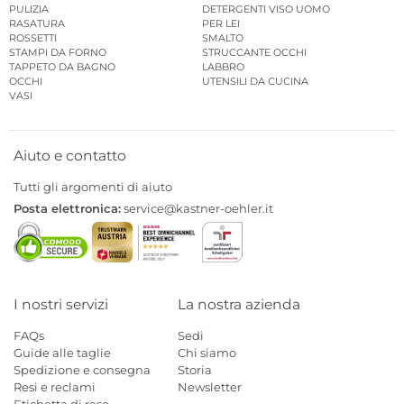
PULIZIA
DETERGENTI VISO UOMO
RASATURA
PER LEI
ROSSETTI
SMALTO
STAMPI DA FORNO
STRUCCANTE OCCHI
TAPPETO DA BAGNO
LABBRO
OCCHI
UTENSILI DA CUCINA
VASI
Aiuto e contatto
Tutti gli argomenti di aiuto
Posta elettronica:
service@kastner-oehler.it
I nostri servizi
La nostra azienda
FAQs
Sedi
Guide alle taglie
Chi siamo
Spedizione e consegna
Storia
Resi e reclami
Newsletter
Etichetta di reso