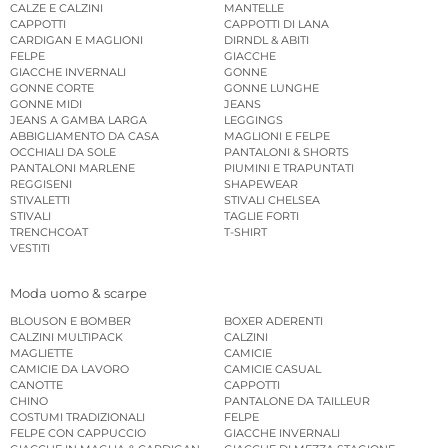
CALZE E CALZINI
MANTELLE
CAPPOTTI
CAPPOTTI DI LANA
CARDIGAN E MAGLIONI
DIRNDL & ABITI
FELPE
GIACCHE
GIACCHE INVERNALI
GONNE
GONNE CORTE
GONNE LUNGHE
GONNE MIDI
JEANS
JEANS A GAMBA LARGA
LEGGINGS
ABBIGLIAMENTO DA CASA
MAGLIONI E FELPE
OCCHIALI DA SOLE
PANTALONI & SHORTS
PANTALONI MARLENE
PIUMINI E TRAPUNTATI
REGGISENI
SHAPEWEAR
STIVALETTI
STIVALI CHELSEA
STIVALI
TAGLIE FORTI
TRENCHCOAT
T-SHIRT
VESTITI
Moda uomo & scarpe
BLOUSON E BOMBER
BOXER ADERENTI
CALZINI MULTIPACK
CALZINI
MAGLIETTE
CAMICIE
CAMICIE DA LAVORO
CAMICIE CASUAL
CANOTTE
CAPPOTTI
CHINO
PANTALONE DA TAILLEUR
COSTUMI TRADIZIONALI
FELPE
FELPE CON CAPPUCCIO
GIACCHE INVERNALI