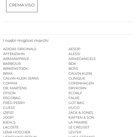
CREMA VISO
I nostri migliori marchi
ADIDAS ORIGINALS
AESOP
AFFENZAHN
ALESSI
ARMANI/PRIVÉ
ARMEDANGELS
BARBOUR
BDK
BIRKENSTOCK
BOSS
BRAX
CALVIN KLEIN
CALVIN KLEIN JEANS
CLINIQUE
COMMA
COPENHAGEN
DR. MARTENS
DRYKORN
DYSON
ECOALF
ERGOBAG
FALKE
FRED PERRY
GOT BAG
GUESS
HUGO
IZIPIZI
JACK & JONES
JOOP!
KAPTEN & SON
KIEHL’S
LA PRAIRIE
LACOSTE
LE CREUSET
LENA HOSCHEK
LEVI’S®
LIEBESKIND BERLIN
LUISA CERANO