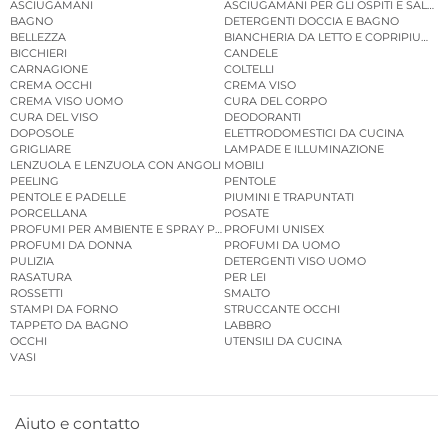
ASCIUGAMANI
ASCIUGAMANI PER GLI OSPITI E SALVIE
BAGNO
DETERGENTI DOCCIA E BAGNO
BELLEZZA
BIANCHERIA DA LETTO E COPRIPIUMINI
BICCHIERI
CANDELE
CARNAGIONE
COLTELLI
CREMA OCCHI
CREMA VISO
CREMA VISO UOMO
CURA DEL CORPO
CURA DEL VISO
DEODORANTI
DOPOSOLE
ELETTRODOMESTICI DA CUCINA
GRIGLIARE
LAMPADE E ILLUMINAZIONE
LENZUOLA E LENZUOLA CON ANGOLI
MOBILI
PEELING
PENTOLE
PENTOLE E PADELLE
PIUMINI E TRAPUNTATI
PORCELLANA
POSATE
PROFUMI PER AMBIENTE E SPRAY PER AMBIENTE
PROFUMI UNISEX
PROFUMI DA DONNA
PROFUMI DA UOMO
PULIZIA
DETERGENTI VISO UOMO
RASATURA
PER LEI
ROSSETTI
SMALTO
STAMPI DA FORNO
STRUCCANTE OCCHI
TAPPETO DA BAGNO
LABBRO
OCCHI
UTENSILI DA CUCINA
VASI
Aiuto e contatto