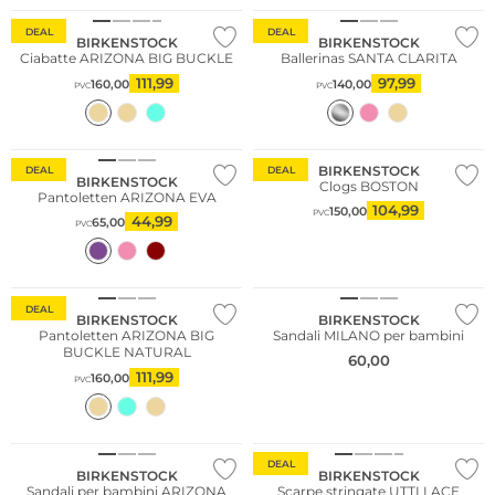
DEAL
DEAL
BIRKENSTOCK
BIRKENSTOCK
Ciabatte ARIZONA BIG BUCKLE
Ballerinas SANTA CLARITA
111,99
97,99
160,00
140,00
PVC
PVC
Più venduto
BIRKENSTOCK
DEAL
DEAL
BIRKENSTOCK
Clogs BOSTON
Pantoletten ARIZONA EVA
104,99
150,00
PVC
44,99
65,00
PVC
DEAL
BIRKENSTOCK
BIRKENSTOCK
Pantoletten ARIZONA BIG
Sandali MILANO per bambini
BUCKLE NATURAL
60,00
111,99
160,00
PVC
DEAL
BIRKENSTOCK
BIRKENSTOCK
Sandali per bambini ARIZONA
Scarpe stringate UTTI LACE