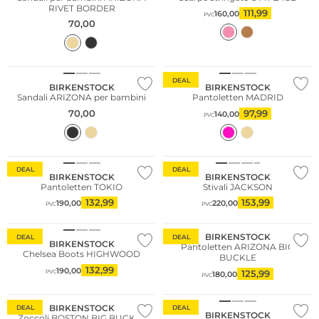
RIVET BORDER
111,99
160,00
PVC
70,00
DEAL
BIRKENSTOCK
BIRKENSTOCK
Sandali ARIZONA per bambini
Pantoletten MADRID
70,00
97,99
140,00
PVC
DEAL
DEAL
BIRKENSTOCK
BIRKENSTOCK
Pantoletten TOKIO
Stivali JACKSON
132,99
153,99
190,00
220,00
PVC
PVC
BIRKENSTOCK
DEAL
DEAL
BIRKENSTOCK
Pantoletten ARIZONA BIG
Chelsea Boots HIGHWOOD
BUCKLE
132,99
190,00
125,99
PVC
180,00
PVC
BIRKENSTOCK
DEAL
DEAL
BIRKENSTOCK
Zoccoli BOSTON BIG BUCKLE