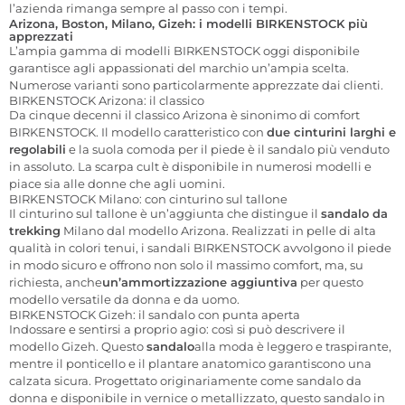
l’azienda rimanga sempre al passo con i tempi.
Arizona, Boston, Milano, Gizeh: i modelli BIRKENSTOCK più
apprezzati
L’ampia gamma di modelli BIRKENSTOCK oggi disponibile
garantisce agli appassionati del marchio un’ampia scelta.
Numerose varianti sono particolarmente apprezzate dai clienti.
BIRKENSTOCK Arizona: il classico
Da cinque decenni il classico Arizona è sinonimo di comfort
BIRKENSTOCK. Il modello caratteristico con
due cinturini larghi e
regolabili
e la suola comoda per il piede è il sandalo più venduto
in assoluto. La scarpa cult è disponibile in numerosi modelli e
piace sia alle donne che agli uomini.
BIRKENSTOCK Milano: con cinturino sul tallone
Il cinturino sul tallone è un’aggiunta che
distingue
il
sandalo da
trekking
Milano dal modello Arizona. Realizzati in pelle di alta
qualità in colori tenui, i sandali BIRKENSTOCK avvolgono il piede
in modo sicuro e offrono non solo il massimo comfort, ma, su
richiesta,
anche
un’ammortizzazione aggiuntiva
per questo
modello versatile da donna e da uomo.
BIRKENSTOCK Gizeh: il sandalo con punta aperta
Indossare e sentirsi a proprio agio: così si può descrivere il
modello Gizeh. Questo
sandalo
alla moda
è leggero e traspirante,
mentre il ponticello e il plantare anatomico garantiscono una
calzata sicura. Progettato originariamente come sandalo da
donna e disponibile in vernice o metallizzato, questo sandalo in