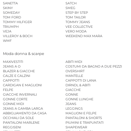
SANETTA
SATCH
SKINY
SMEG
SOMEDAY
STEP BY STEP
TOM FORD
TOM TAILOR
TOMMY HILFIGER
TOMMY JEANS
TRIUMPH
VEE COLLECTIVE
VEJA
VERO MODA
VILLEROY & BOCH
WEEKEND MAX MARA
WMF
Moda donna & scarpe
MAXIVESTITI
ABITI MIDI
JEANS A O
COSTUMI DA BAGNO A DUE PEZZI
BLAZER & GIACCHE
OVERSHIRT
CALZE E CALZINI
MANTELLE
CAPPOTTI
CAPPOTTI DI LANA
CARDIGAN E MAGLIONI
DIRNDL & ABITI
FELPE
GIACCHE
GIACCHE INVERNALI
GONNE
GONNE CORTE
GONNE LUNGHE
GONNE MIDI
JEANS
JEANS A GAMBA LARGA
LEGGINGS
ABBIGLIAMENTO DA CASA
MAGLIONI E FELPE
OCCHIALI DA SOLE
PANTALONI & SHORTS
PANTALONI MARLENE
PIUMINI E TRAPUNTATI
REGGISENI
SHAPEWEAR