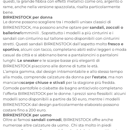
questi, la grande fibbia con effetti metallici come oro, argento o
rame, anche nella versione spazzolata, risalta particolarmente
bene.
BIRKENSTOCK per donna
Le donne possono scegliere tra i modelli unisex classici di
BIRKENSTOCK, ma possono anche
optare
per
sandali, zoccoli o
ballerine
femminili
.
Soprattutto i modelli a più cinturini e i
sandali con cinturino sul tallone sono disponibili con cinturini
stretti. Questi
sandali BIRKENSTOCK dall’aspetto
molto
fresco e
sportivo
, alcuni con tacco, completano abiti estivi leggeri o moda
casual da città e si abbinano bene a pantaloncini o pantaloni
lunghi.
Le sneaker
e le scarpe basse più eleganti di
BIRKENSTOCK piacciono alle donne di tutte le età.
L’ampia gamma, dal design intramontabile e allo stesso tempo
alla moda, comprende calzature da donna per
l’estate
, ma
non
mancano
scarpe chiuse e stivali
per la stagione più fredda.
Comode pantofole o ciabatte da bagno antiscivolo completano
l’offerta BIRKENSTOCK per le donne. I prezzi sono flessibili: alcuni
modelli sono disponibili a partire da 50 euro, mentre i modelli
BIRKENSTOCK dal design particolarmente elaborato possono
costare fino a 200 euro.
BIRKENSTOCK per uomo
Oltre ai famosi
sandali comodi
, BIRKENSTOCK
offre anche
numerose altre calzature
da uomo
.
Chi sta molto in piedi