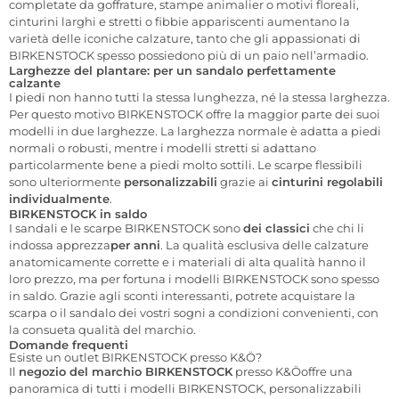
completate da goffrature, stampe animalier o motivi floreali,
cinturini larghi e stretti o fibbie appariscenti aumentano la
varietà delle iconiche calzature, tanto che gli appassionati di
BIRKENSTOCK spesso possiedono più di un paio nell’armadio.
Larghezze del plantare: per un sandalo perfettamente
calzante
I piedi non hanno tutti la stessa lunghezza, né la stessa larghezza.
Per questo motivo BIRKENSTOCK offre la maggior parte dei suoi
modelli in due larghezze. La larghezza normale è adatta a piedi
normali o robusti, mentre i modelli stretti si adattano
particolarmente bene a piedi molto sottili.
Le scarpe flessibili
sono
ulteriormente
personalizzabili
grazie ai
cinturini regolabili
individualmente
.
BIRKENSTOCK in saldo
I sandali e le scarpe BIRKENSTOCK sono
dei classici
che chi li
indossa
apprezza
per anni
. La qualità esclusiva delle calzature
anatomicamente corrette e i materiali di alta qualità hanno il
loro prezzo, ma per fortuna i modelli BIRKENSTOCK sono spesso
in saldo. Grazie agli sconti interessanti, potrete acquistare la
scarpa o il sandalo dei vostri sogni a condizioni convenienti, con
la consueta qualità del marchio.
Domande frequenti
Esiste un outlet BIRKENSTOCK presso K&Ö?
Il
negozio del marchio BIRKENSTOCK
presso K&Ö
offre una
panoramica di tutti i modelli BIRKENSTOCK, personalizzabili