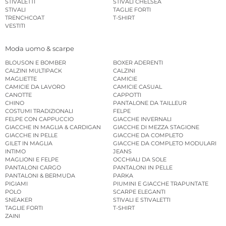
STIVALETTI
STIVALI CHELSEA
STIVALI
TAGLIE FORTI
TRENCHCOAT
T-SHIRT
VESTITI
Moda uomo & scarpe
BLOUSON E BOMBER
BOXER ADERENTI
CALZINI MULTIPACK
CALZINI
MAGLIETTE
CAMICIE
CAMICIE DA LAVORO
CAMICIE CASUAL
CANOTTE
CAPPOTTI
CHINO
PANTALONE DA TAILLEUR
COSTUMI TRADIZIONALI
FELPE
FELPE CON CAPPUCCIO
GIACCHE INVERNALI
GIACCHE IN MAGLIA & CARDIGAN
GIACCHE DI MEZZA STAGIONE
GIACCHE IN PELLE
GIACCHE DA COMPLETO
GILET IN MAGLIA
GIACCHE DA COMPLETO MODULARI
INTIMO
JEANS
MAGLIONI E FELPE
OCCHIALI DA SOLE
PANTALONI CARGO
PANTALONI IN PELLE
PANTALONI & BERMUDA
PARKA
PIGIAMI
PIUMINI E GIACCHE TRAPUNTATE
POLO
SCARPE ELEGANTI
SNEAKER
STIVALI E STIVALETTI
TAGLIE FORTI
T-SHIRT
ZAINI