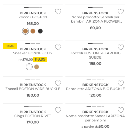
BIRKENSTOCK
BIRKENSTOCK
Zoccoli BOSTON
Nome prodotto: Sandali per
bambini ARIZONA FLOWER
165,00
BUCKLE
60,00
DEAL
BIRKENSTOCK
BIRKENSTOCK
Sneaker HONNEF CITY
Zoccoli BOSTON SHEARLING
SUEDE
118,99
170,00
PVC
195,00
BIRKENSTOCK
BIRKENSTOCK
Zoccoli BOSTON WIRE BUCKLE
Pantolette ARIZONA BIG BUCKLE
180,00
120,00
BIRKENSTOCK
BIRKENSTOCK
Clogs BOSTON RIVET
Nome prodotto: Sandali ARIZONA
per bambini
170,00
50,00
a partire da