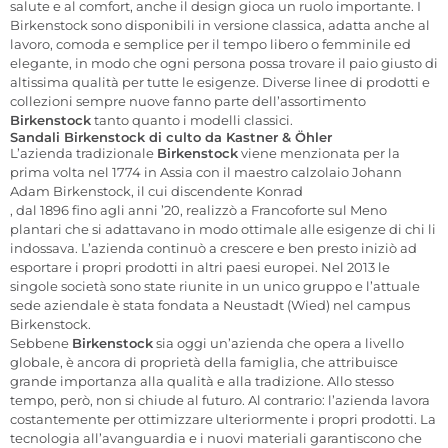
salute e al comfort, anche il design gioca un ruolo importante. I
Birkenstock sono disponibili in versione classica, adatta anche al
lavoro, comoda e semplice per il tempo libero o femminile ed
elegante, in modo che ogni persona possa trovare il paio giusto di
altissima qualità per tutte le esigenze. Diverse linee di prodotti e
collezioni sempre nuove fanno parte dell’assortimento
Birkenstock
tanto quanto i modelli classici.
Sandali Birkenstock di culto da Kastner & Öhler
L’azienda tradizionale
Birkenstock
viene menzionata per la
prima volta nel 1774 in Assia con il maestro calzolaio Johann
Adam Birkenstock, il cui discendente Konrad
, dal 1896 fino agli anni ’20, realizzò a Francoforte sul Meno
plantari che si adattavano in modo ottimale alle esigenze di chi li
indossava. L’azienda continuò a crescere e ben presto iniziò ad
esportare i propri prodotti in altri paesi europei. Nel 2013 le
singole società sono state riunite in un unico gruppo e l’attuale
sede aziendale è stata fondata a Neustadt (Wied) nel campus
Birkenstock.
Sebbene
Birkenstock
sia oggi un’azienda che opera a livello
globale, è ancora di proprietà della famiglia, che attribuisce
grande importanza alla qualità e alla tradizione. Allo stesso
tempo, però, non si chiude al futuro. Al contrario: l’azienda lavora
costantemente per ottimizzare ulteriormente i propri prodotti. La
tecnologia all’avanguardia e i nuovi materiali garantiscono che