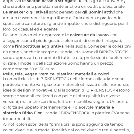
apprezza
le scarpe basse o stringate
dal design accattivante
,
che si abbinano perfettamente anche a un outfit professionale.
Le sneaker o gli stivali
sono pensati per
gli uomini attivi
che
amano trascorrere il tempo libero all’aria aperta e praticando
sport: sono calzature di grande impatto, che si distinguono per il
loro look casual ed elegante.
Da anni sono molto apprezzate
le calzature da lavoro
, che
alleggeriscono
il piede grazie a elementi di comfort integrati,
come
l’imbottitura aggiuntiva
nella suola. Come per le collezioni
da donna, anche le scarpe e i sandali da uomo di BIRKENSTOCK
sono apprezzati da uomini di tutte le età, professioni e preferenze
di stile. I modelli della collezione uomo hanno un prezzo
compreso tra 50 e 150 euro.
Pelle, tela, vegan, vernice, plastica: materiali e colori
I comodi classici di BIRKENSTOCK nelle forme collaudate sono
particolarmente vari grazie ai materiali utilizzati e alle numerose
idee di design innovative. Dai laboratori di BIRKENSTOCK escono
scarpe e sandali realizzati con pelle di alta qualità in diverse
versioni, ma anche con lino, feltro o microfibra vegana. Un punto
di forza sviluppato internamente è il piacevole
materiale
sintetico Birko-Flor.
I sandali BIRKENSTOCK in plastica EVA sono
impermeabili.
Ai noti colori sobri della “prima ora” si sono aggiunti da tempo
colori vivaci e alla moda. Tonalità dai colori vivaci o tenui pastello,