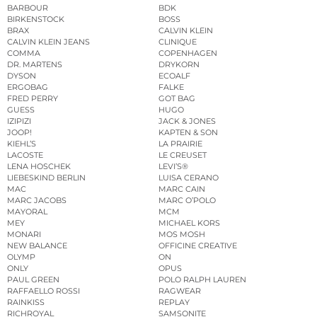
BARBOUR
BDK
BIRKENSTOCK
BOSS
BRAX
CALVIN KLEIN
CALVIN KLEIN JEANS
CLINIQUE
COMMA
COPENHAGEN
DR. MARTENS
DRYKORN
DYSON
ECOALF
ERGOBAG
FALKE
FRED PERRY
GOT BAG
GUESS
HUGO
IZIPIZI
JACK & JONES
JOOP!
KAPTEN & SON
KIEHL’S
LA PRAIRIE
LACOSTE
LE CREUSET
LENA HOSCHEK
LEVI’S®
LIEBESKIND BERLIN
LUISA CERANO
MAC
MARC CAIN
MARC JACOBS
MARC O’POLO
MAYORAL
MCM
MEY
MICHAEL KORS
MONARI
MOS MOSH
NEW BALANCE
OFFICINE CREATIVE
OLYMP
ON
ONLY
OPUS
PAUL GREEN
POLO RALPH LAUREN
RAFFAELLO ROSSI
RAGWEAR
RAINKISS
REPLAY
RICHROYAL
SAMSONITE