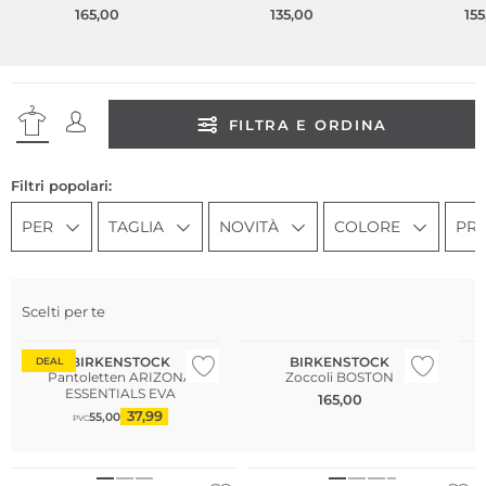
165,00
135,00
155
FILTRA E ORDINA
Filtri popolari:
PER
TAGLIA
NOVITÀ
COLORE
PR
Scelti per te
Più venduto
Pi
BIRKENSTOCK
BIRKENSTOCK
DEAL
Pantoletten ARIZONA
Zoccoli BOSTON
ESSENTIALS EVA
165,00
37,99
55,00
PVC
Più venduto
Più venduto