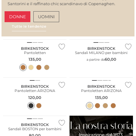
Santorini e il raffinato chic scandinavo di Copenaghen.
DONNE
UOMINI
Tutte le tendenze
AMALFI VIBES
SAN
BIRKENSTOCK
BIRKENSTOCK
Pantoletten
Sandali MILANO per bambini
135,00
60,00
a partire da
Più venduto
BIRKENSTOCK
BIRKENSTOCK
Pantoletten ARIZONA
Pantoletten ARIZONA
120,00
135,00
BIRKENSTOCK
Sandali BOSTON per bambini
80,00