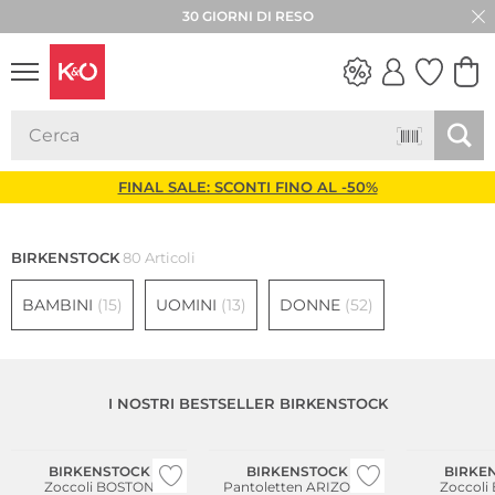
30 GIORNI DI RESO
LOOK
WEDDING
VIBES
FINAL SALE: SCONTI FINO AL -50%
BIRKENSTOCK
80 Articoli
BAMBINI
(15)
UOMINI
(13)
DONNE
(52)
I NOSTRI BESTSELLER BIRKENSTOCK
Più venduto
Più venduto
Più venduto
BIRKENSTOCK
BIRKENSTOCK
BIRKE
Zoccoli BOSTON
Pantoletten ARIZONA
Zoccoli