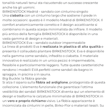
tonalità naturali tenui sta riscuotendo un successo crescente
anche tra gli uomini.
BIRKENSTOCK Madrid – sandalo con cinturino singolo
Una
ciabatta
con un cinturino largo che sostiene il piede in
molte occasioni: questo è il modello Madrid di BIRKENSTOCK. Il
comfort anatomicamente corretto e il design accattivante si
combinano in questa scarpa minimalista da infilare. Il modello
più antico della famiglia BIRKENSTOCK è disponibile in una
vasta gamma di design e materiali.
BIRKENSTOCK Eva – sandalo outdoor impermeabile
La linea di prodotti Eva è
realizzata in plastica di alta qualità
e
presenta il collaudato plantare BIRKENSTOCK. Eva è disponibile
nella gamma come sandalo, infradito o ciabatta. Il materiale
innovativo è realizzato in un unico pezzo: è impermeabile,
flessibile e particolarmente leggero. Tutte queste caratteristiche
rendono i modelli EVA perfetti come sandali da bagno in
spiaggia, in piscina o in sauna.
Big Buckle: la fibbia grande
Si alza il sipario sulla
fibbia ad ardiglione
, protagonista di questa
collezione. L’elemento funzionale che garantisce l’ottima
vestibilità dei sandali BIRKENSTOCK diventa qui un elemento di
design e trasforma le calzature minimaliste di BIRKENSTOCK in
un
vero e proprio richiamo
visivo. La fibbia appariscente è
incorniciata da cinturini in pelle, Birko-Flor o materiali tessili. Su