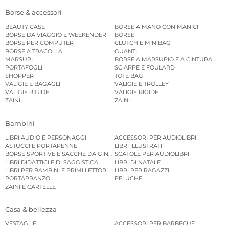
Borse & accessori
BEAUTY CASE
BORSE A MANO CON MANICI
BORSE DA VIAGGIO E WEEKENDER
BORSE
BORSE PER COMPUTER
CLUTCH E MINIBAG
BORSE A TRACOLLA
GUANTI
MARSUPI
BORSE A MARSUPIO E A CINTURA
PORTAFOGLI
SCIARPE E FOULARD
SHOPPER
TOTE BAG
VALIGIE E BAGAGLI
VALIGIE E TROLLEY
VALIGIE RIGIDE
VALIGIE RIGIDE
ZAINI
ZAINI
Bambini
LIBRI AUDIO E PERSONAGGI
ACCESSORI PER AUDIOLIBRI
ASTUCCI E PORTAPENNE
LIBRI ILLUSTRATI
BORSE SPORTIVE E SACCHE DA GINNASTICA
SCATOLE PER AUDIOLIBRI
LIBRI DIDATTICI E DI SAGGISTICA
LIBRI DI NATALE
LIBRI PER BAMBINI E PRIMI LETTORI
LIBRI PER RAGAZZI
PORTAPRANZO
PELUCHE
ZAINI E CARTELLE
Casa & bellezza
VESTAGLIE
ACCESSORI PER BARBECUE