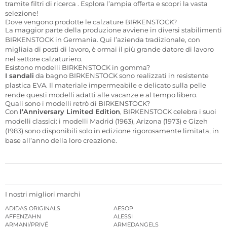
tramite filtri di ricerca
. Esplora l’ampia offerta e scopri la vasta
selezione!
Dove vengono prodotte le calzature BIRKENSTOCK?
La maggior parte della produzione avviene in diversi stabilimenti
BIRKENSTOCK in Germania. Qui l’azienda tradizionale, con
migliaia di posti di lavoro, è ormai il più grande datore di lavoro
nel settore calzaturiero.
Esistono modelli BIRKENSTOCK in gomma?
I sandali
da bagno BIRKENSTOCK sono realizzati in resistente
plastica EVA. Il materiale impermeabile e delicato sulla pelle
rende questi modelli adatti alle vacanze e al tempo libero.
Quali sono i modelli retrò di BIRKENSTOCK?
Con
l’Anniversary Limited Edition
,
BIRKENSTOCK celebra i suoi
modelli classici: i modelli Madrid (1963), Arizona (1973) e Gizeh
(1983) sono disponibili solo in edizione rigorosamente limitata, in
base all’anno della loro creazione.
I nostri migliori marchi
ADIDAS ORIGINALS
AESOP
AFFENZAHN
ALESSI
ARMANI/PRIVÉ
ARMEDANGELS