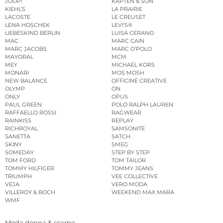
JOOP!
KAPTEN & SON
KIEHL’S
LA PRAIRIE
LACOSTE
LE CREUSET
LENA HOSCHEK
LEVI’S®
LIEBESKIND BERLIN
LUISA CERANO
MAC
MARC CAIN
MARC JACOBS
MARC O’POLO
MAYORAL
MCM
MEY
MICHAEL KORS
MONARI
MOS MOSH
NEW BALANCE
OFFICINE CREATIVE
OLYMP
ON
ONLY
OPUS
PAUL GREEN
POLO RALPH LAUREN
RAFFAELLO ROSSI
RAGWEAR
RAINKISS
REPLAY
RICHROYAL
SAMSONITE
SANETTA
SATCH
SKINY
SMEG
SOMEDAY
STEP BY STEP
TOM FORD
TOM TAILOR
TOMMY HILFIGER
TOMMY JEANS
TRIUMPH
VEE COLLECTIVE
VEJA
VERO MODA
VILLEROY & BOCH
WEEKEND MAX MARA
WMF
Moda donna & scarpe