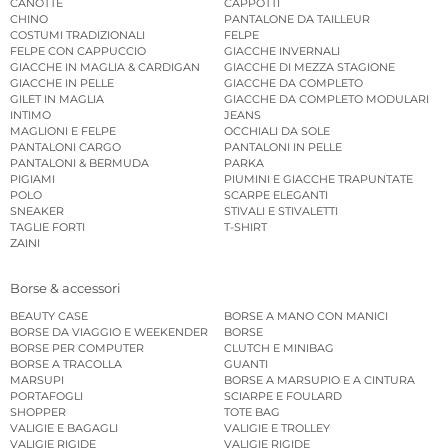
CANOTTE
CAPPOTTI
CHINO
PANTALONE DA TAILLEUR
COSTUMI TRADIZIONALI
FELPE
FELPE CON CAPPUCCIO
GIACCHE INVERNALI
GIACCHE IN MAGLIA & CARDIGAN
GIACCHE DI MEZZA STAGIONE
GIACCHE IN PELLE
GIACCHE DA COMPLETO
GILET IN MAGLIA
GIACCHE DA COMPLETO MODULARI
INTIMO
JEANS
MAGLIONI E FELPE
OCCHIALI DA SOLE
PANTALONI CARGO
PANTALONI IN PELLE
PANTALONI & BERMUDA
PARKA
PIGIAMI
PIUMINI E GIACCHE TRAPUNTATE
POLO
SCARPE ELEGANTI
SNEAKER
STIVALI E STIVALETTI
TAGLIE FORTI
T-SHIRT
ZAINI
Borse & accessori
BEAUTY CASE
BORSE A MANO CON MANICI
BORSE DA VIAGGIO E WEEKENDER
BORSE
BORSE PER COMPUTER
CLUTCH E MINIBAG
BORSE A TRACOLLA
GUANTI
MARSUPI
BORSE A MARSUPIO E A CINTURA
PORTAFOGLI
SCIARPE E FOULARD
SHOPPER
TOTE BAG
VALIGIE E BAGAGLI
VALIGIE E TROLLEY
VALIGIE RIGIDE
VALIGIE RIGIDE