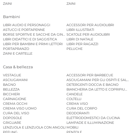
ZAINI
ZAINI
Bambini
LIBRI AUDIO E PERSONAGGI
ACCESSORI PER AUDIOLIBRI
ASTUCCI E PORTAPENNE
LIBRI ILLUSTRATI
BORSE SPORTIVE E SACCHE DA GINNASTICA
SCATOLE PER AUDIOLIBRI
LIBRI DIDATTICI E DI SAGGISTICA
LIBRI DI NATALE
LIBRI PER BAMBINI E PRIMI LETTORI
LIBRI PER RAGAZZI
PORTAPRANZO
PELUCHE
ZAINI E CARTELLE
Casa & bellezza
VESTAGLIE
ACCESSORI PER BARBECUE
ASCIUGAMANI
ASCIUGAMANI PER GLI OSPITI E SALVIE
BAGNO
DETERGENTI DOCCIA E BAGNO
BELLEZZA
BIANCHERIA DA LETTO E COPRIPIUMINI
BICCHIERI
CANDELE
CARNAGIONE
COLTELLI
CREMA OCCHI
CREMA VISO
CREMA VISO UOMO
CURA DEL CORPO
CURA DEL VISO
DEODORANTI
DOPOSOLE
ELETTRODOMESTICI DA CUCINA
GRIGLIARE
LAMPADE E ILLUMINAZIONE
LENZUOLA E LENZUOLA CON ANGOLI
MOBILI
PEELING
PENTOLE