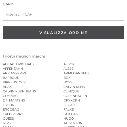
CAP *
VISUALIZZA ORDINE
I nostri migliori marchi
ADIDAS ORIGINALS
AESOP
AFFENZAHN
ALESSI
ARMANI/PRIVÉ
ARMEDANGELS
BARBOUR
BDK
BIRKENSTOCK
BOSS
BRAX
CALVIN KLEIN
CALVIN KLEIN JEANS
CLINIQUE
COMMA
COPENHAGEN
DR. MARTENS
DRYKORN
DYSON
ECOALF
ERGOBAG
FALKE
FRED PERRY
GOT BAG
GUESS
HUGO
IZIPIZI
JACK & JONES