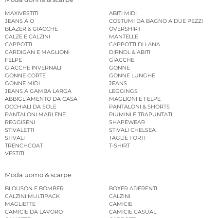
MAXIVESTITI
ABITI MIDI
JEANS A O
COSTUMI DA BAGNO A DUE PEZZI
BLAZER & GIACCHE
OVERSHIRT
CALZE E CALZINI
MANTELLE
CAPPOTTI
CAPPOTTI DI LANA
CARDIGAN E MAGLIONI
DIRNDL & ABITI
FELPE
GIACCHE
GIACCHE INVERNALI
GONNE
GONNE CORTE
GONNE LUNGHE
GONNE MIDI
JEANS
JEANS A GAMBA LARGA
LEGGINGS
ABBIGLIAMENTO DA CASA
MAGLIONI E FELPE
OCCHIALI DA SOLE
PANTALONI & SHORTS
PANTALONI MARLENE
PIUMINI E TRAPUNTATI
REGGISENI
SHAPEWEAR
STIVALETTI
STIVALI CHELSEA
STIVALI
TAGLIE FORTI
TRENCHCOAT
T-SHIRT
VESTITI
Moda uomo & scarpe
BLOUSON E BOMBER
BOXER ADERENTI
CALZINI MULTIPACK
CALZINI
MAGLIETTE
CAMICIE
CAMICIE DA LAVORO
CAMICIE CASUAL