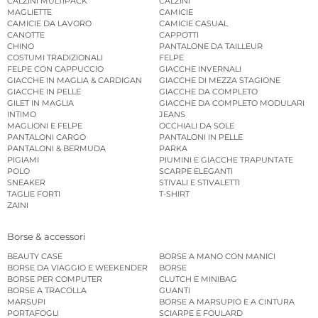
CALZINI MULTIPACK
CALZINI
MAGLIETTE
CAMICIE
CAMICIE DA LAVORO
CAMICIE CASUAL
CANOTTE
CAPPOTTI
CHINO
PANTALONE DA TAILLEUR
COSTUMI TRADIZIONALI
FELPE
FELPE CON CAPPUCCIO
GIACCHE INVERNALI
GIACCHE IN MAGLIA & CARDIGAN
GIACCHE DI MEZZA STAGIONE
GIACCHE IN PELLE
GIACCHE DA COMPLETO
GILET IN MAGLIA
GIACCHE DA COMPLETO MODULARI
INTIMO
JEANS
MAGLIONI E FELPE
OCCHIALI DA SOLE
PANTALONI CARGO
PANTALONI IN PELLE
PANTALONI & BERMUDA
PARKA
PIGIAMI
PIUMINI E GIACCHE TRAPUNTATE
POLO
SCARPE ELEGANTI
SNEAKER
STIVALI E STIVALETTI
TAGLIE FORTI
T-SHIRT
ZAINI
Borse & accessori
BEAUTY CASE
BORSE A MANO CON MANICI
BORSE DA VIAGGIO E WEEKENDER
BORSE
BORSE PER COMPUTER
CLUTCH E MINIBAG
BORSE A TRACOLLA
GUANTI
MARSUPI
BORSE A MARSUPIO E A CINTURA
PORTAFOGLI
SCIARPE E FOULARD