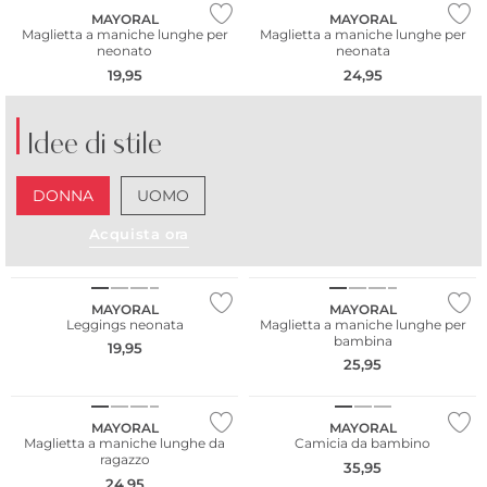
MAYORAL
MAYORAL
Maglietta a maniche lunghe per
Maglietta a maniche lunghe per
neonato
neonata
19,95
24,95
Idee di stile
DONNA
UOMO
Acquista ora
NUOVO
NUOVO
MAYORAL
MAYORAL
Leggings neonata
Maglietta a maniche lunghe per
bambina
19,95
25,95
NUOVO
NUOVO
MAYORAL
MAYORAL
Maglietta a maniche lunghe da
Camicia da bambino
ragazzo
35,95
24,95