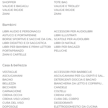
SHOPPER
TOTE BAG
VALIGIE E BAGAGLI
VALIGIE E TROLLEY
VALIGIE RIGIDE
VALIGIE RIGIDE
ZAINI
ZAINI
Bambini
LIBRI AUDIO E PERSONAGGI
ACCESSORI PER AUDIOLIBRI
ASTUCCI E PORTAPENNE
LIBRI ILLUSTRATI
BORSE SPORTIVE E SACCHE DA GINNASTICA
SCATOLE PER AUDIOLIBRI
LIBRI DIDATTICI E DI SAGGISTICA
LIBRI DI NATALE
LIBRI PER BAMBINI E PRIMI LETTORI
LIBRI PER RAGAZZI
PORTAPRANZO
PELUCHE
ZAINI E CARTELLE
Casa & bellezza
VESTAGLIE
ACCESSORI PER BARBECUE
ASCIUGAMANI
ASCIUGAMANI PER GLI OSPITI E SALVIE
BAGNO
DETERGENTI DOCCIA E BAGNO
BELLEZZA
BIANCHERIA DA LETTO E COPRIPIUMINI
BICCHIERI
CANDELE
CARNAGIONE
COLTELLI
CREMA OCCHI
CREMA VISO
CREMA VISO UOMO
CURA DEL CORPO
CURA DEL VISO
DEODORANTI
DOPOSOLE
ELETTRODOMESTICI DA CUCINA