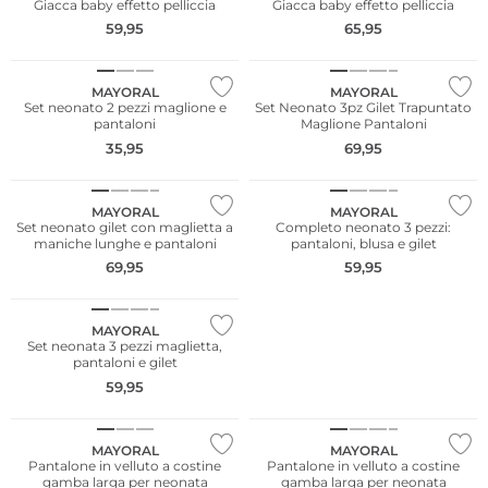
Giacca baby effetto pelliccia
Giacca baby effetto pelliccia
59,95
65,95
NUOVO
NUOVO
MAYORAL
MAYORAL
Set neonato 2 pezzi maglione e
Set Neonato 3pz Gilet Trapuntato
pantaloni
Maglione Pantaloni
35,95
69,95
NUOVO
NUOVO
MAYORAL
MAYORAL
Set neonato gilet con maglietta a
Completo neonato 3 pezzi:
maniche lunghe e pantaloni
pantaloni, blusa e gilet
69,95
59,95
NUOVO
MAYORAL
Set neonata 3 pezzi maglietta,
pantaloni e gilet
59,95
NUOVO
NUOVO
MAYORAL
MAYORAL
Pantalone in velluto a costine
Pantalone in velluto a costine
gamba larga per neonata
gamba larga per neonata