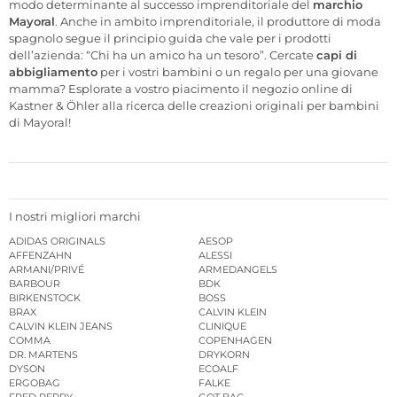
modo determinante al successo imprenditoriale del
marchio
Mayoral
. Anche in ambito imprenditoriale, il produttore di moda
spagnolo segue il principio guida che vale per i prodotti
dell’azienda: “Chi ha un amico ha un tesoro”. Cercate
capi di
abbigliamento
per i vostri bambini o un regalo per una giovane
mamma? Esplorate a vostro piacimento il negozio online di
Kastner & Öhler alla ricerca delle creazioni originali per bambini
di Mayoral!
I nostri migliori marchi
ADIDAS ORIGINALS
AESOP
AFFENZAHN
ALESSI
ARMANI/PRIVÉ
ARMEDANGELS
BARBOUR
BDK
BIRKENSTOCK
BOSS
BRAX
CALVIN KLEIN
CALVIN KLEIN JEANS
CLINIQUE
COMMA
COPENHAGEN
DR. MARTENS
DRYKORN
DYSON
ECOALF
ERGOBAG
FALKE
FRED PERRY
GOT BAG