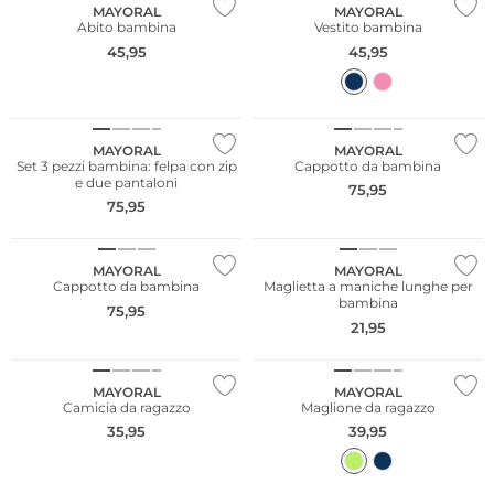
MAYORAL
MAYORAL
Abito bambina
Vestito bambina
45,95
45,95
NUOVO
NUOVO
MAYORAL
MAYORAL
Set 3 pezzi bambina: felpa con zip
Cappotto da bambina
e due pantaloni
75,95
75,95
NUOVO
NUOVO
MAYORAL
MAYORAL
Cappotto da bambina
Maglietta a maniche lunghe per
bambina
75,95
21,95
NUOVO
NUOVO
MAYORAL
MAYORAL
Camicia da ragazzo
Maglione da ragazzo
35,95
39,95
NUOVO
NUOVO