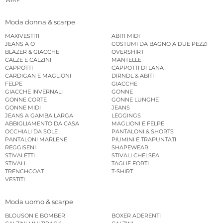
Moda donna & scarpe
MAXIVESTITI
ABITI MIDI
JEANS A O
COSTUMI DA BAGNO A DUE PEZZI
BLAZER & GIACCHE
OVERSHIRT
CALZE E CALZINI
MANTELLE
CAPPOTTI
CAPPOTTI DI LANA
CARDIGAN E MAGLIONI
DIRNDL & ABITI
FELPE
GIACCHE
GIACCHE INVERNALI
GONNE
GONNE CORTE
GONNE LUNGHE
GONNE MIDI
JEANS
JEANS A GAMBA LARGA
LEGGINGS
ABBIGLIAMENTO DA CASA
MAGLIONI E FELPE
OCCHIALI DA SOLE
PANTALONI & SHORTS
PANTALONI MARLENE
PIUMINI E TRAPUNTATI
REGGISENI
SHAPEWEAR
STIVALETTI
STIVALI CHELSEA
STIVALI
TAGLIE FORTI
TRENCHCOAT
T-SHIRT
VESTITI
Moda uomo & scarpe
BLOUSON E BOMBER
BOXER ADERENTI