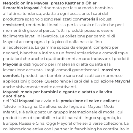
Negozio online Mayoral presso Kastner & Öhler
Il
marchio Mayoral
è rinomato per la sua moda bambina
all’ultima tendenza, adatta a ogni occasione. I capi del
produttore spagnolo sono realizzati con
materiali
robusti
e
resistenti
, rendendoli ideali sia per la scuola e l’asilo che per i
momenti di gioco al parco. Tutti i prodotti possono essere
facilmente lavati in lavatrice. La collezione per bambini di
Mayoral accompagna i più piccoli dalla nascita fino
all’adolescenza. La gamma spazia da eleganti completi per
neonati, biancheria intima e uniformi scolastiche a comodi top e
pantaloni che anche i quattordicenni amano indossare. I prodotti
Mayoral
si distinguono per i materiali di alta qualità e la
lavorazione accurata. I tagli comodi garantiscono il
massimo
comfort
. I prodotti per bambine sono realizzati con numerose
applicazioni giocose. Questo rende i capi della collezione
Mayoral
anche visivamente molto accattivanti.
Mayoral: moda per bambini elegante e adatta alla vita
quotidiana
nel 1941
Mayoral
ha avviato la
produzione
di
calze
e
collant
a
Toledo, in Spagna. Da allora, sotto l’egida di Mayoral Moda
Infantil, si è sviluppato un gruppo internazionale di moda i cui
prodotti sono disponibili in tutti i paesi di lingua spagnola, in
Europa, Russia e Cina. Oggi Mayoral offre sei diverse collezioni. La
collaborazione attiva con i partner in franchising ha contribuito in