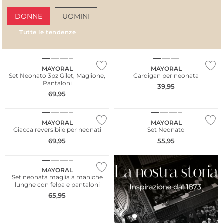
DONNE
UOMINI
Tutte le tendenze
AMALFI VIBES
SAN
NUOVO
NUOVO
MAYORAL
MAYORAL
Set Neonato 3pz Gilet, Maglione,
Cardigan per neonata
Pantaloni
39,95
69,95
NUOVO
NUOVO
MAYORAL
MAYORAL
Giacca reversibile per neonati
Set Neonato
69,95
55,95
NUOVO
MAYORAL
Set neonata maglia a maniche
lunghe con felpa e pantaloni
65,95