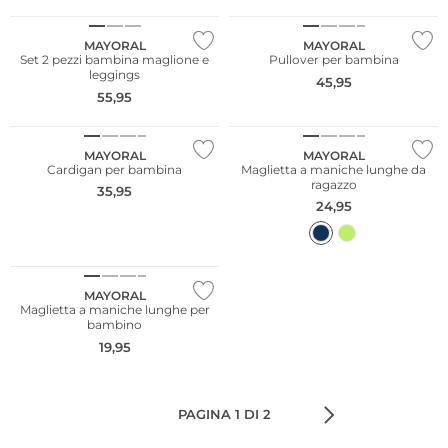
MAYORAL
MAYORAL
Set 2 pezzi bambina maglione e
Pullover per bambina
leggings
45,95
55,95
NUOVO
NUOVO
MAYORAL
MAYORAL
Cardigan per bambina
Maglietta a maniche lunghe da
ragazzo
35,95
24,95
NUOVO
MAYORAL
Maglietta a maniche lunghe per
bambino
19,95
PAGINA 1 DI 2