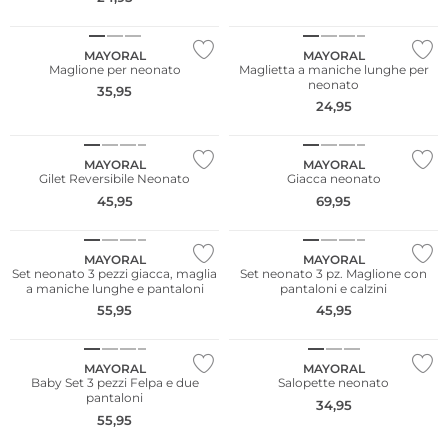
NUOVO
NUOVO
MAYORAL
MAYORAL
Maglione per neonato
Maglietta a maniche lunghe per
neonato
35,95
24,95
NUOVO
NUOVO
MAYORAL
MAYORAL
Gilet Reversibile Neonato
Giacca neonato
45,95
69,95
NUOVO
NUOVO
MAYORAL
MAYORAL
Set neonato 3 pezzi giacca, maglia
Set neonato 3 pz. Maglione con
a maniche lunghe e pantaloni
pantaloni e calzini
55,95
45,95
NUOVO
NUOVO
MAYORAL
MAYORAL
Baby Set 3 pezzi Felpa e due
Salopette neonato
pantaloni
34,95
55,95
NUOVO
NUOVO