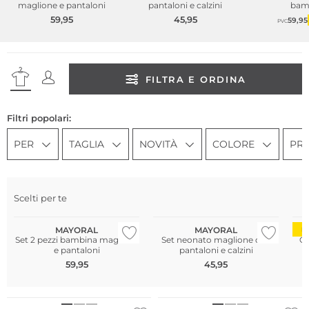
maglione e pantaloni
pantaloni e calzini
bam
59,95
45,95
59,95
PVC
FILTRA E ORDINA
Filtri popolari:
PER
TAGLIA
NOVITÀ
COLORE
PR
Scelti per te
NUOVO
NUOVO
MAYORAL
MAYORAL
D
Set 2 pezzi bambina maglione
Set neonato maglione con
Gi
e pantaloni
pantaloni e calzini
59,95
45,95
NUOVO
NUOVO