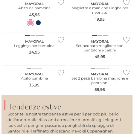
MAYORAL
MAYORAL
Abito da bambina
Maglietta a maniche lunghe per
neonato
45,95
19,95
NUOVO
NUOVO
MAYORAL
MAYORAL
Leggings per bambina
Set neonato maglione con
pantaloni e calzini
24,95
45,95
NUOVO
NUOVO
MAYORAL
MAYORAL
Abito bambina
Set 2 pezzi bambina maglione e
pantaloni
35,95
59,95
Tendenze estive
Scoprite le nostre tendenze estive per il periodo più bello
dell'anno: dalle rilassanti atmosfere di Amalfi agli eleganti
look estivi parigini, passando per gli stili da spiaggia di
Santorini e il raffinato chic scandinavo di Copenaghen.