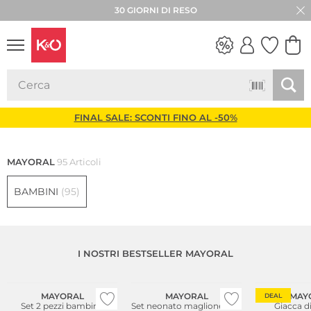
30 GIORNI DI RESO
LOOK
WEDDING
VIBES
FINAL SALE: SCONTI FINO AL -50%
MAYORAL
95 Articoli
BAMBINI
(95)
I NOSTRI BESTSELLER MAYORAL
NUOVO
NUOVO
MAYORAL
MAYORAL
MAY
DEAL
Set 2 pezzi bambina
Set neonato maglione con
Giacca di