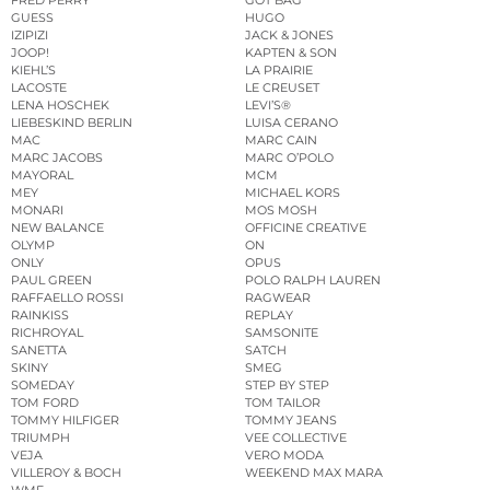
GUESS
HUGO
IZIPIZI
JACK & JONES
JOOP!
KAPTEN & SON
KIEHL’S
LA PRAIRIE
LACOSTE
LE CREUSET
LENA HOSCHEK
LEVI’S®
LIEBESKIND BERLIN
LUISA CERANO
MAC
MARC CAIN
MARC JACOBS
MARC O’POLO
MAYORAL
MCM
MEY
MICHAEL KORS
MONARI
MOS MOSH
NEW BALANCE
OFFICINE CREATIVE
OLYMP
ON
ONLY
OPUS
PAUL GREEN
POLO RALPH LAUREN
RAFFAELLO ROSSI
RAGWEAR
RAINKISS
REPLAY
RICHROYAL
SAMSONITE
SANETTA
SATCH
SKINY
SMEG
SOMEDAY
STEP BY STEP
TOM FORD
TOM TAILOR
TOMMY HILFIGER
TOMMY JEANS
TRIUMPH
VEE COLLECTIVE
VEJA
VERO MODA
VILLEROY & BOCH
WEEKEND MAX MARA
WMF