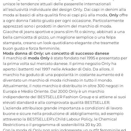
unisce le tendenze attuali delle passerelle internazionali
all’esclusività individuale del design Only. Dai capi in denim alla
moda ai basici di alta qualità fino ai capi più alla moda,
Only
offre
a ogni donna l’abito giusto per ogni occasione. Particolarmente
apprezzati sono i prodotti in denim del marchio di moda.
Giacche di jeans sportive e jeans slim fit o skinny, abbinati a una
bella camicetta di pizzo, un maglione semplice o una felpa
stampata, creano un look quotidiano elegante che trasmette
buon gusto e forza femminile.
Moda donna di Only: un concetto di successo danese
Il marchio di
moda Only
è stato fondato nel 1995 e presentato per
la prima volta sul mercato danese. Il primo negozio Only ha
aperto i battenti nel 1997 nelle Arkader di Oslo. Da allora, il
marchio ha goduto di una popolarità in costante aumento ed è
diventato un marchio di moda richiesto in tutto il mondo.
Attualmente, il noto marchio è distribuito in oltre 300 negozi in
Europa e Medio Oriente. Dal 2000 Only è un marchio
indipendente del BESTSELLER Fashion Group e si attiene ai suoi
elevati standard e alla comprovata qualità BESTSELLER.
L’azienda attribuisce grande importanza a condizioni di lavoro
buone e sicure nella produzione di abbigliamento, ad esempio
attraverso la BESTSELLER’s Child Labour Policy, le Chemical
Restrictions o il programma di sostenibilità 20 by 20.
Con la moda di Only non solo indosserete un outfit femminile ed