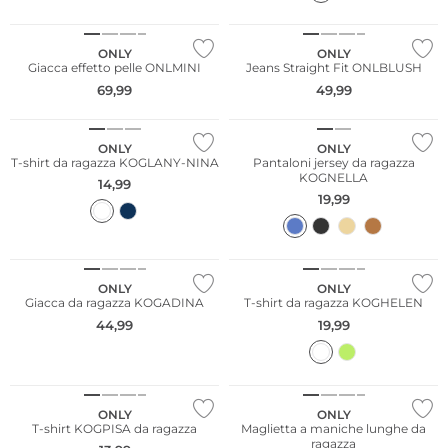
NUOVO
ONLY
ONLY
Giacca effetto pelle ONLMINI
Jeans Straight Fit ONLBLUSH
69,99
49,99
Sostenibile
ONLY
ONLY
T-shirt da ragazza KOGLANY-NINA
Pantaloni jersey da ragazza
KOGNELLA
14,99
19,99
NUOVO
ONLY
ONLY
Giacca da ragazza KOGADINA
T-shirt da ragazza KOGHELEN
44,99
19,99
ONLY
ONLY
T-shirt KOGPISA da ragazza
Maglietta a maniche lunghe da
ragazza