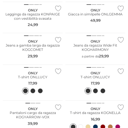
ONLY
ONLY
Leggings da ragazza KONPAIGE
Giacca in similpelle ONLGEMMA
con vestibilità svasata
49,99
24,99
ONLY
ONLY
Jeans a gamba larga da ragazza
Jeans da ragazza Wide Fit
KOGCOMET
KOGHARMONY
29,99
29,99
a partire da
ONLY
ONLY
T-shirt ONLLUCY
T-shirt ONLLUCY
17,99
17,99
ONLY
ONLY
Pantaloni cargo da ragazza
T-shirt da ragazza KOGNELLA
KOGYARROW-VOX
16,99
39,99