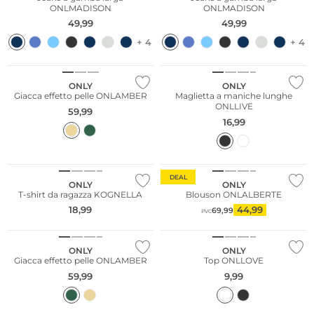
ONLMADISON
ONLMADISON
49,99
49,99
+ 4
+ 4
NUOVO
ONLY
ONLY
Giacca effetto pelle ONLAMBER
Maglietta a maniche lunghe
ONLLIVE
59,99
16,99
Sostenibile
DEAL
ONLY
ONLY
T-shirt da ragazza KOGNELLA
Blouson ONLALBERTE
18,99
44,99
69,99
PVC
NUOVO
ONLY
ONLY
Giacca effetto pelle ONLAMBER
Top ONLLOVE
59,99
9,99
Sostenibile
NUOVO