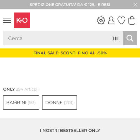
SPEDIZIONE GRATUITA* DA € 129,- E RESI
LOOK
WEDDING
VIBES
FINAL SALE: SCONTI FINO AL -50%
Donne
Bambini
ONLY
294 Articoli
BAMBINI
(93)
DONNE
(201)
I NOSTRI BESTSELLER ONLY
Sostenibile
Più venduto