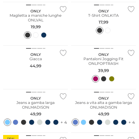
ONLY
ONLY
Maglietta a maniche lunghe
T-Shirt ONLKITA
ONLVAL
17,99
19,99
Sostenibile
ONLY
ONLY
Giacca
Pantaloni Jogging Fit
ONLPOPTRASH
44,99
39,99
Più venduto
ONLY
ONLY
Jeans a gamba larga
Jeans a vita alta a gamba larga
ONLMADISON
ONLMADISON
49,99
49,99
+ 4
+ 4
NUOVO
DEAL