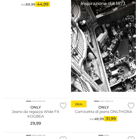
44,99
69,99
PVC
DEAL
ONLY
ONLY
Jeans da ragazza Wide Fit
Camicetta di jeans ONLTHORA
KOGBEA
31,99
49,99
PVC
29,99