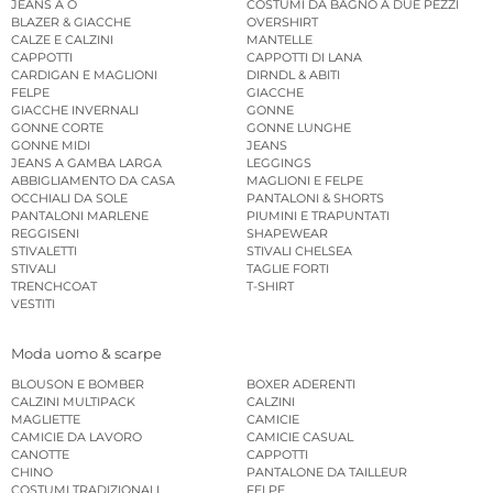
JEANS A O
COSTUMI DA BAGNO A DUE PEZZI
BLAZER & GIACCHE
OVERSHIRT
CALZE E CALZINI
MANTELLE
CAPPOTTI
CAPPOTTI DI LANA
CARDIGAN E MAGLIONI
DIRNDL & ABITI
FELPE
GIACCHE
GIACCHE INVERNALI
GONNE
GONNE CORTE
GONNE LUNGHE
GONNE MIDI
JEANS
JEANS A GAMBA LARGA
LEGGINGS
ABBIGLIAMENTO DA CASA
MAGLIONI E FELPE
OCCHIALI DA SOLE
PANTALONI & SHORTS
PANTALONI MARLENE
PIUMINI E TRAPUNTATI
REGGISENI
SHAPEWEAR
STIVALETTI
STIVALI CHELSEA
STIVALI
TAGLIE FORTI
TRENCHCOAT
T-SHIRT
VESTITI
Moda uomo & scarpe
BLOUSON E BOMBER
BOXER ADERENTI
CALZINI MULTIPACK
CALZINI
MAGLIETTE
CAMICIE
CAMICIE DA LAVORO
CAMICIE CASUAL
CANOTTE
CAPPOTTI
CHINO
PANTALONE DA TAILLEUR
COSTUMI TRADIZIONALI
FELPE