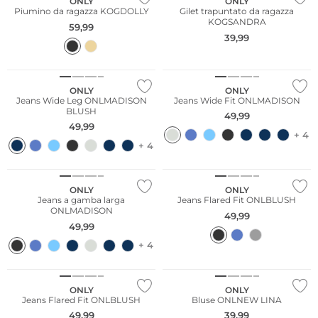
ONLY
ONLY
Piumino da ragazza KOGDOLLY
Gilet trapuntato da ragazza
KOGSANDRA
59,99
39,99
Più venduto
ONLY
ONLY
Jeans Wide Leg ONLMADISON
Jeans Wide Fit ONLMADISON
BLUSH
49,99
49,99
+ 4
+ 4
Più venduto
Sostenibile
ONLY
ONLY
Jeans a gamba larga
Jeans Flared Fit ONLBLUSH
ONLMADISON
49,99
49,99
+ 4
Sostenibile
Più venduto
ONLY
ONLY
Jeans Flared Fit ONLBLUSH
Bluse ONLNEW LINA
49,99
39,99