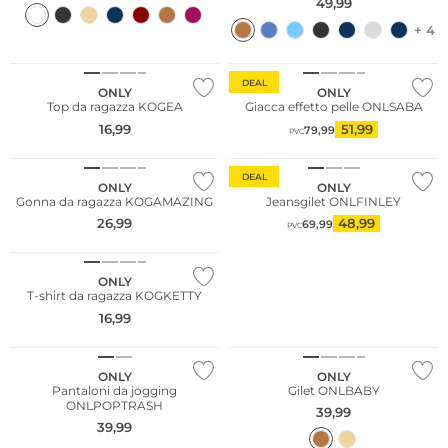
49,99
+ 4
Più venduto
DEAL
ONLY
ONLY
Top da ragazza KOGEA
Giacca effetto pelle ONLSABA
16,99
51,99
79,99
PVC
DEAL
ONLY
ONLY
Gonna da ragazza KOGAMAZING
Jeansgilet ONLFINLEY
26,99
48,99
69,99
PVC
Sostenibile
ONLY
T-shirt da ragazza KOGKETTY
NUOVO
NUOVO
16,99
Sostenibile
Sostenibile
ONLY
ONLY
Pantaloni da jogging
Gilet ONLBABY
ONLPOPTRASH
39,99
39,99