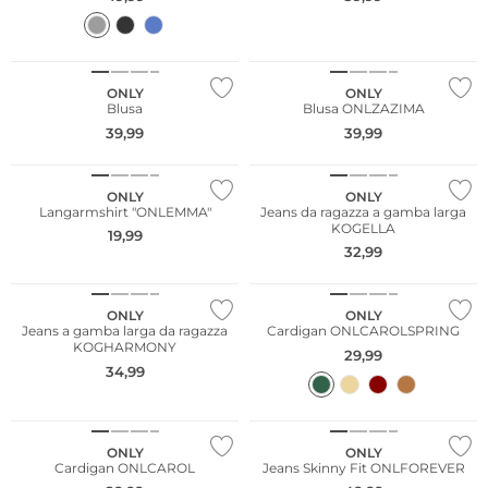
ONLY
ONLY
Blusa
Blusa ONLZAZIMA
39,99
39,99
ONLY
ONLY
Langarmshirt "ONLEMMA"
Jeans da ragazza a gamba larga
KOGELLA
19,99
32,99
ONLY
ONLY
Jeans a gamba larga da ragazza
Cardigan ONLCAROLSPRING
KOGHARMONY
29,99
34,99
Sostenibile
ONLY
ONLY
Cardigan ONLCAROL
Jeans Skinny Fit ONLFOREVER