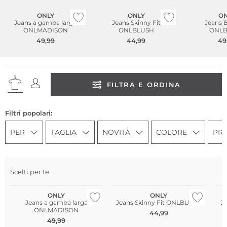
ONLY
ONLY
ON
Jeans a gamba larga
Jeans Skinny Fit
Jeans 
ONLMADISON
ONLBLUSH
ONLB
49,99
44,99
49
FILTRA E ORDINA
Filtri popolari:
PER
TAGLIA
NOVITÀ
COLORE
PR
So
Scelti per te
Pi
ONLY
ONLY
Jeans a gamba larga
Jeans Skinny Fit ONLBLUSH
J
ONLMADISON
44,99
49,99