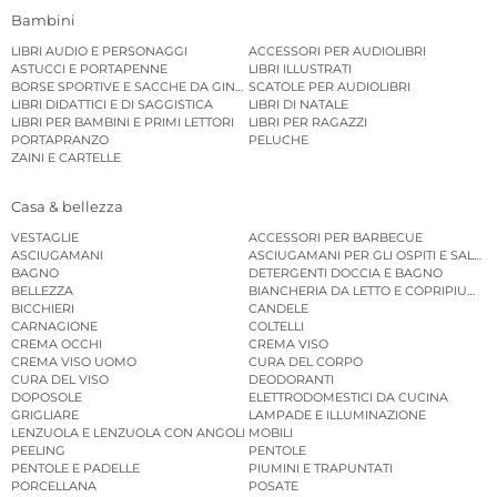
Bambini
LIBRI AUDIO E PERSONAGGI
ACCESSORI PER AUDIOLIBRI
ASTUCCI E PORTAPENNE
LIBRI ILLUSTRATI
BORSE SPORTIVE E SACCHE DA GINNASTICA
SCATOLE PER AUDIOLIBRI
LIBRI DIDATTICI E DI SAGGISTICA
LIBRI DI NATALE
LIBRI PER BAMBINI E PRIMI LETTORI
LIBRI PER RAGAZZI
PORTAPRANZO
PELUCHE
ZAINI E CARTELLE
Casa & bellezza
VESTAGLIE
ACCESSORI PER BARBECUE
ASCIUGAMANI
ASCIUGAMANI PER GLI OSPITI E SALVIE
BAGNO
DETERGENTI DOCCIA E BAGNO
BELLEZZA
BIANCHERIA DA LETTO E COPRIPIUMINI
BICCHIERI
CANDELE
CARNAGIONE
COLTELLI
CREMA OCCHI
CREMA VISO
CREMA VISO UOMO
CURA DEL CORPO
CURA DEL VISO
DEODORANTI
DOPOSOLE
ELETTRODOMESTICI DA CUCINA
GRIGLIARE
LAMPADE E ILLUMINAZIONE
LENZUOLA E LENZUOLA CON ANGOLI
MOBILI
PEELING
PENTOLE
PENTOLE E PADELLE
PIUMINI E TRAPUNTATI
PORCELLANA
POSATE