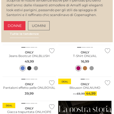
Scoprite le nostre tendenze estive per il periodo più bello
dell'anno: dalle rilassanti atmosfere di Amalfi agli eleganti
look estivi parigini, passando per gli stili da spiaggia di
Santorini e il raffinato chic scandinavo di Copenaghen.
DONNE
UOMINI
Tutte le tendenze
Più venduto
AMALFI VIBES
SAN
Sostenibile
ONLY
ONLY
Jeans Bootcut ONLBLUSH
T-Shirt ONLVAL
49,99
16,99
DEAL
ONLY
ONLY
Pantaloni effetto pelle ONLROYAL
Blouson ONLNUMO
39,99
44,99
69,99
PVC
DEAL
ONLY
Giacca trapuntata ONLHOPE