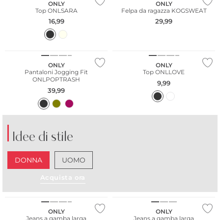
ONLY
ONLY
Top ONLSARA
Felpa da ragazza KOGSWEAT
16,99
29,99
Sostenibile
ONLY
ONLY
Pantaloni Jogging Fit
Top ONLLOVE
ONLPOPTRASH
9,99
39,99
Idee di stile
DONNA
UOMO
Acquista ora
Più venduto
ONLY
ONLY
Jeans a gamba larga
Jeans a gamba larga