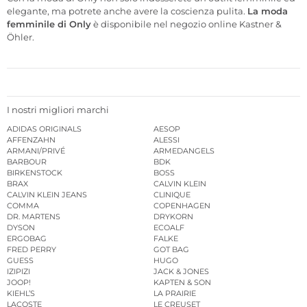
elegante, ma potrete anche avere la coscienza pulita.
La moda
femminile di Only
è disponibile nel negozio online Kastner &
Öhler.
I nostri migliori marchi
ADIDAS ORIGINALS
AESOP
AFFENZAHN
ALESSI
ARMANI/PRIVÉ
ARMEDANGELS
BARBOUR
BDK
BIRKENSTOCK
BOSS
BRAX
CALVIN KLEIN
CALVIN KLEIN JEANS
CLINIQUE
COMMA
COPENHAGEN
DR. MARTENS
DRYKORN
DYSON
ECOALF
ERGOBAG
FALKE
FRED PERRY
GOT BAG
GUESS
HUGO
IZIPIZI
JACK & JONES
JOOP!
KAPTEN & SON
KIEHL’S
LA PRAIRIE
LACOSTE
LE CREUSET