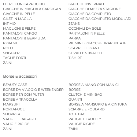
FELPE CON CAPPUCCIO
GIACCHE INVERNALI
GIACCHE IN MAGLIA & CARDIGAN
GIACCHE DI MEZZA STAGIONE
GIACCHE IN PELLE
GIACCHE DA COMPLETO
GILET IN MAGLIA
GIACCHE DA COMPLETO MODULARI
INTIMO
JEANS
MAGLIONI E FELPE
OCCHIALI DA SOLE
PANTALONI CARGO
PANTALONI IN PELLE
PANTALONI & BERMUDA
PARKA
PIGIAMI
PIUMINI E GIACCHE TRAPUNTATE
POLO
SCARPE ELEGANTI
SNEAKER
STIVALI E STIVALETTI
TAGLIE FORTI
T-SHIRT
ZAINI
Borse & accessori
BEAUTY CASE
BORSE A MANO CON MANICI
BORSE DA VIAGGIO E WEEKENDER
BORSE
BORSE PER COMPUTER
CLUTCH E MINIBAG
BORSE A TRACOLLA
GUANTI
MARSUPI
BORSE A MARSUPIO E A CINTURA
PORTAFOGLI
SCIARPE E FOULARD
SHOPPER
TOTE BAG
VALIGIE E BAGAGLI
VALIGIE E TROLLEY
VALIGIE RIGIDE
VALIGIE RIGIDE
ZAINI
ZAINI