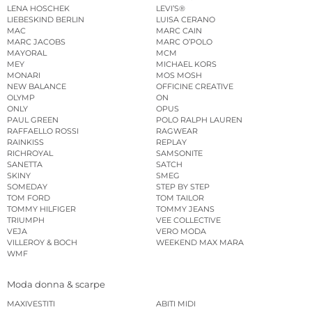
LENA HOSCHEK
LEVI’S®
LIEBESKIND BERLIN
LUISA CERANO
MAC
MARC CAIN
MARC JACOBS
MARC O’POLO
MAYORAL
MCM
MEY
MICHAEL KORS
MONARI
MOS MOSH
NEW BALANCE
OFFICINE CREATIVE
OLYMP
ON
ONLY
OPUS
PAUL GREEN
POLO RALPH LAUREN
RAFFAELLO ROSSI
RAGWEAR
RAINKISS
REPLAY
RICHROYAL
SAMSONITE
SANETTA
SATCH
SKINY
SMEG
SOMEDAY
STEP BY STEP
TOM FORD
TOM TAILOR
TOMMY HILFIGER
TOMMY JEANS
TRIUMPH
VEE COLLECTIVE
VEJA
VERO MODA
VILLEROY & BOCH
WEEKEND MAX MARA
WMF
Moda donna & scarpe
MAXIVESTITI
ABITI MIDI