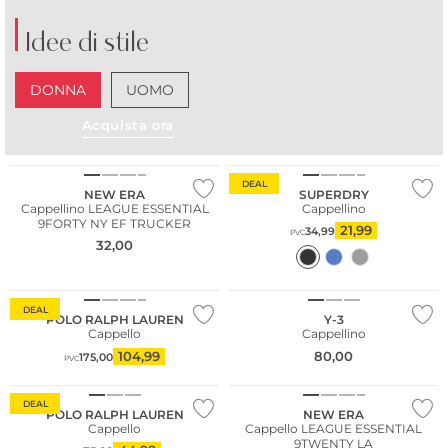
Idee di stile
DONNA
UOMO
Acquista ora
DEAL
NEW ERA
SUPERDRY
Cappellino LEAGUE ESSENTIAL
Cappellino
9FORTY NY EF TRUCKER
21,99
34,99
PVC
32,00
DEAL
POLO RALPH LAUREN
Y-3
Cappello
Cappellino
104,99
80,00
175,00
PVC
DEAL
POLO RALPH LAUREN
NEW ERA
Cappello
Cappello LEAGUE ESSENTIAL
9TWENTY LA