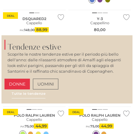
DEAL
DSQUARED2
Y-3
Cappello
Cappellino
88,99
80,00
149,00
PVC
Tendenze estive
Scoprite le nostre tendenze estive per il periodo più bello
dell'anno: dalle rilassanti atmosfere di Amalfi agli eleganti
look estivi parigini, passando per gli stili da spiaggia di
Santorini e il raffinato chic scandinavo di Copenaghen.
DONNE
UOMINI
Tutte le tendenze
AMALFI VIBES
SAN
DEAL
DEAL
POLO RALPH LAUREN
POLO RALPH LAUREN
Cappello
Cappello
44,99
44,99
75,00
75,00
PVC
PVC