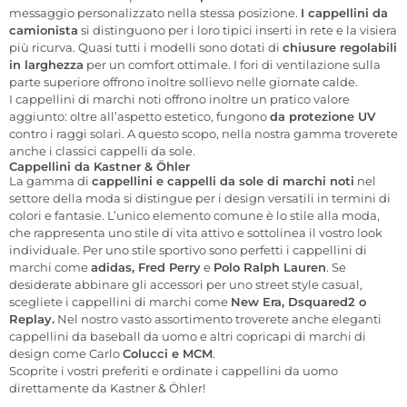
messaggio personalizzato nella stessa posizione.
I cappellini da
camionista
si distinguono per i loro tipici inserti in rete e la visiera
più ricurva. Quasi tutti i modelli sono dotati di
chiusure regolabili
in larghezza
per un comfort ottimale. I fori di ventilazione sulla
parte superiore offrono inoltre sollievo nelle giornate calde.
I cappellini di marchi noti offrono inoltre un pratico valore
aggiunto: oltre all’aspetto estetico, fungono
da protezione UV
contro i raggi solari. A questo scopo, nella nostra gamma troverete
anche i classici cappelli da sole.
Cappellini da Kastner & Öhler
La gamma di
cappellini e cappelli da sole di marchi noti
nel
settore della moda si distingue per i design versatili in termini di
colori e fantasie. L’unico elemento comune è lo stile alla moda,
che rappresenta uno stile di vita attivo e sottolinea il vostro look
individuale. Per uno stile sportivo sono perfetti i cappellini di
marchi come
adidas, Fred Perry
e
Polo Ralph Lauren
. Se
desiderate abbinare gli accessori per uno street style casual,
scegliete i cappellini di marchi come
New Era, Dsquared2 o
Replay.
Nel nostro vasto assortimento troverete anche eleganti
cappellini da baseball da uomo e altri copricapi di marchi di
design come Carlo
Colucci e MCM
.
Scoprite i vostri preferiti e ordinate i cappellini da uomo
direttamente da Kastner & Öhler!