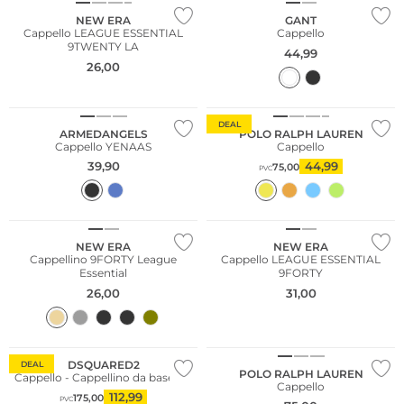
NEW ERA
GANT
Cappello LEAGUE ESSENTIAL
Cappello
9TWENTY LA
44,99
26,00
Sostenibile
DEAL
ARMEDANGELS
POLO RALPH LAUREN
Cappello YENAAS
Cappello
39,90
44,99
75,00
PVC
NEW ERA
NEW ERA
Cappellino 9FORTY League
Cappello LEAGUE ESSENTIAL
Essential
9FORTY
26,00
31,00
DSQUARED2
DEAL
POLO RALPH LAUREN
Cappello - Cappellino da baseball
Cappello
112,99
175,00
PVC