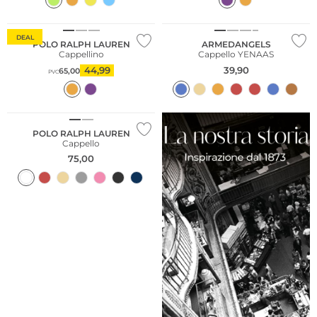
Sostenibile
DEAL
POLO RALPH LAUREN
ARMEDANGELS
Cappellino
Cappello YENAAS
44,99
39,90
65,00
PVC
POLO RALPH LAUREN
Cappello
75,00