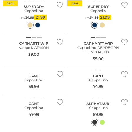
DEAL
DEAL
SUPERDRY
SUPERDRY
Cappellino
Cappello
21,99
21,99
34,99
34,99
PVC
PVC
CARHARTT WIP
CARHARTT WIP
Kappe MADISON
Cappellino DEARBORN
UNCOATED
39,00
55,00
NUOVO
NUOVO
GANT
GANT
Cappellino
Cappellino
59,99
74,99
NUOVO
NUOVO
GANT
ALPHATAURI
Cappellino
Cappellino
49,99
59,95
NUOVO
NUOVO