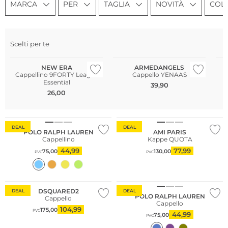
MARCA
PER
TAGLIA
NOVITÀ
COL
Scelti per te
Sostenibile
NEW ERA
ARMEDANGELS
Cappellino 9FORTY League
Cappello YENAAS
Essential
39,90
26,00
DEAL
DEAL
POLO RALPH LAUREN
AMI PARIS
Cappellino
Kappe QUOTA
44,99
77,99
75,00
130,00
PVC
PVC
DSQUARED2
DEAL
DEAL
POLO RALPH LAUREN
Cappello
Cappello
104,99
175,00
PVC
44,99
75,00
PVC