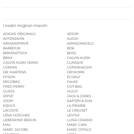
I nostri migliori marchi
ADIDAS ORIGINALS
AESOP
AFFENZAHN
ALESSI
ARMANI/PRIVÉ
ARMEDANGELS
BARBOUR
BDK
BIRKENSTOCK
BOSS
BRAX
CALVIN KLEIN
CALVIN KLEIN JEANS
CLINIQUE
COMMA
COPENHAGEN
DR. MARTENS
DRYKORN
DYSON
ECOALF
ERGOBAG
FALKE
FRED PERRY
GOT BAG
GUESS
HUGO
IZIPIZI
JACK & JONES
JOOP!
KAPTEN & SON
KIEHL’S
LA PRAIRIE
LACOSTE
LE CREUSET
LENA HOSCHEK
LEVI’S®
LIEBESKIND BERLIN
LUISA CERANO
MAC
MARC CAIN
MARC JACOBS
MARC O’POLO