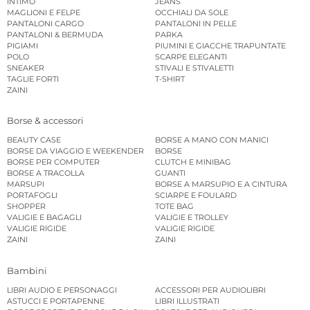
INTIMO
JEANS
MAGLIONI E FELPE
OCCHIALI DA SOLE
PANTALONI CARGO
PANTALONI IN PELLE
PANTALONI & BERMUDA
PARKA
PIGIAMI
PIUMINI E GIACCHE TRAPUNTATE
POLO
SCARPE ELEGANTI
SNEAKER
STIVALI E STIVALETTI
TAGLIE FORTI
T-SHIRT
ZAINI
Borse & accessori
BEAUTY CASE
BORSE A MANO CON MANICI
BORSE DA VIAGGIO E WEEKENDER
BORSE
BORSE PER COMPUTER
CLUTCH E MINIBAG
BORSE A TRACOLLA
GUANTI
MARSUPI
BORSE A MARSUPIO E A CINTURA
PORTAFOGLI
SCIARPE E FOULARD
SHOPPER
TOTE BAG
VALIGIE E BAGAGLI
VALIGIE E TROLLEY
VALIGIE RIGIDE
VALIGIE RIGIDE
ZAINI
ZAINI
Bambini
LIBRI AUDIO E PERSONAGGI
ACCESSORI PER AUDIOLIBRI
ASTUCCI E PORTAPENNE
LIBRI ILLUSTRATI