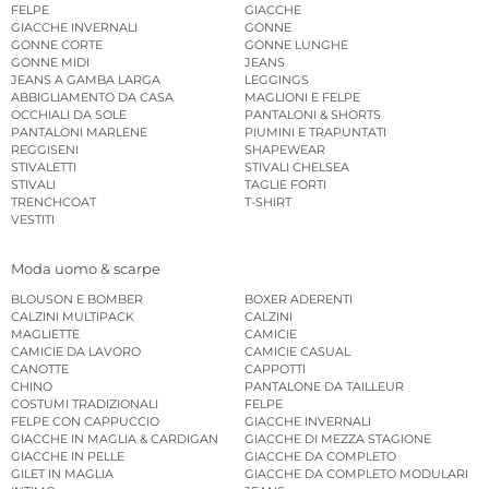
FELPE
GIACCHE
GIACCHE INVERNALI
GONNE
GONNE CORTE
GONNE LUNGHE
GONNE MIDI
JEANS
JEANS A GAMBA LARGA
LEGGINGS
ABBIGLIAMENTO DA CASA
MAGLIONI E FELPE
OCCHIALI DA SOLE
PANTALONI & SHORTS
PANTALONI MARLENE
PIUMINI E TRAPUNTATI
REGGISENI
SHAPEWEAR
STIVALETTI
STIVALI CHELSEA
STIVALI
TAGLIE FORTI
TRENCHCOAT
T-SHIRT
VESTITI
Moda uomo & scarpe
BLOUSON E BOMBER
BOXER ADERENTI
CALZINI MULTIPACK
CALZINI
MAGLIETTE
CAMICIE
CAMICIE DA LAVORO
CAMICIE CASUAL
CANOTTE
CAPPOTTI
CHINO
PANTALONE DA TAILLEUR
COSTUMI TRADIZIONALI
FELPE
FELPE CON CAPPUCCIO
GIACCHE INVERNALI
GIACCHE IN MAGLIA & CARDIGAN
GIACCHE DI MEZZA STAGIONE
GIACCHE IN PELLE
GIACCHE DA COMPLETO
GILET IN MAGLIA
GIACCHE DA COMPLETO MODULARI