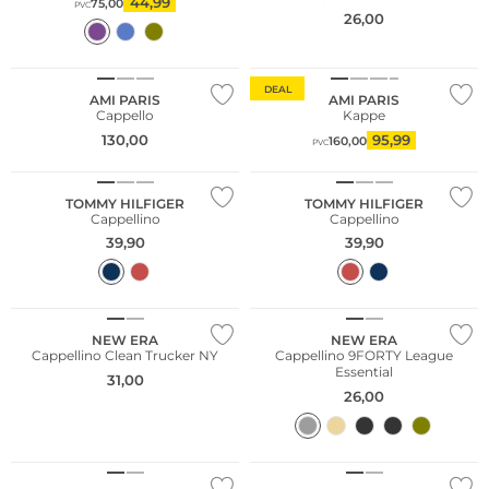
44,99
75,00
PVC
26,00
DEAL
AMI PARIS
AMI PARIS
Cappello
Kappe
130,00
95,99
160,00
PVC
TOMMY HILFIGER
TOMMY HILFIGER
Cappellino
Cappellino
39,90
39,90
NEW ERA
NEW ERA
Cappellino Clean Trucker NY
Cappellino 9FORTY League
Essential
31,00
26,00