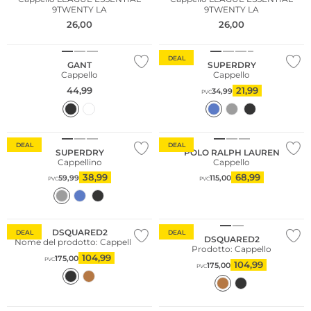
9TWENTY LA
9TWENTY LA
26,00
26,00
DEAL
GANT
SUPERDRY
Cappello
Cappello
44,99
21,99
34,99
PVC
DEAL
DEAL
SUPERDRY
POLO RALPH LAUREN
Cappellino
Cappello
38,99
68,99
59,99
115,00
PVC
PVC
DSQUARED2
DEAL
DEAL
DSQUARED2
Nome del prodotto: Cappellino
Prodotto: Cappello
104,99
175,00
PVC
104,99
175,00
PVC