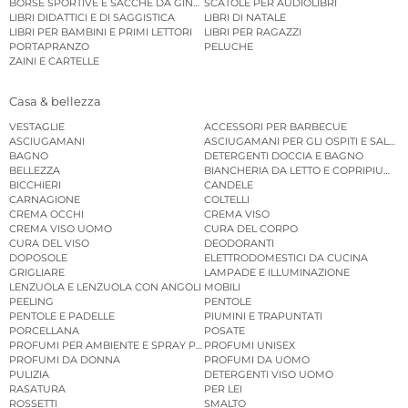
BORSE SPORTIVE E SACCHE DA GINNASTICA
SCATOLE PER AUDIOLIBRI
LIBRI DIDATTICI E DI SAGGISTICA
LIBRI DI NATALE
LIBRI PER BAMBINI E PRIMI LETTORI
LIBRI PER RAGAZZI
PORTAPRANZO
PELUCHE
ZAINI E CARTELLE
Casa & bellezza
VESTAGLIE
ACCESSORI PER BARBECUE
ASCIUGAMANI
ASCIUGAMANI PER GLI OSPITI E SALVIE
BAGNO
DETERGENTI DOCCIA E BAGNO
BELLEZZA
BIANCHERIA DA LETTO E COPRIPIUMINI
BICCHIERI
CANDELE
CARNAGIONE
COLTELLI
CREMA OCCHI
CREMA VISO
CREMA VISO UOMO
CURA DEL CORPO
CURA DEL VISO
DEODORANTI
DOPOSOLE
ELETTRODOMESTICI DA CUCINA
GRIGLIARE
LAMPADE E ILLUMINAZIONE
LENZUOLA E LENZUOLA CON ANGOLI
MOBILI
PEELING
PENTOLE
PENTOLE E PADELLE
PIUMINI E TRAPUNTATI
PORCELLANA
POSATE
PROFUMI PER AMBIENTE E SPRAY PER AMBIENTE
PROFUMI UNISEX
PROFUMI DA DONNA
PROFUMI DA UOMO
PULIZIA
DETERGENTI VISO UOMO
RASATURA
PER LEI
ROSSETTI
SMALTO