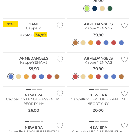
75,00
NUOVO
GANT
ARMEDANGELS
DEAL
Cappello
Kappe YENAAS
34,99
39,90
54,99
PVC
NUOVO
Sostenibile
NUOVO
ARMEDANGELS
ARMEDANGELS
Kappe YENAAS
Kappe YENAAS
39,90
39,90
NEW ERA
NEW ERA
Cappellino LEAGUE ESSENTIAL
Cappellino LEAGUE ESSENTIAL
9FORTY NY
9FORTY NY
26,00
26,00
NEW ERA
NEW ERA
Cappello LEAGUE ESSENTIAL
Cappello LEAGUE ESSENTIAL