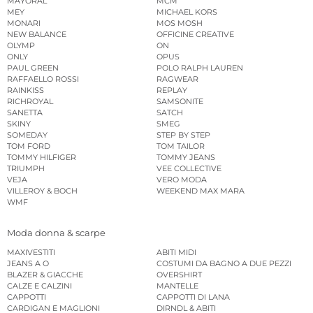
MAYORAL
MCM
MEY
MICHAEL KORS
MONARI
MOS MOSH
NEW BALANCE
OFFICINE CREATIVE
OLYMP
ON
ONLY
OPUS
PAUL GREEN
POLO RALPH LAUREN
RAFFAELLO ROSSI
RAGWEAR
RAINKISS
REPLAY
RICHROYAL
SAMSONITE
SANETTA
SATCH
SKINY
SMEG
SOMEDAY
STEP BY STEP
TOM FORD
TOM TAILOR
TOMMY HILFIGER
TOMMY JEANS
TRIUMPH
VEE COLLECTIVE
VEJA
VERO MODA
VILLEROY & BOCH
WEEKEND MAX MARA
WMF
Moda donna & scarpe
MAXIVESTITI
ABITI MIDI
JEANS A O
COSTUMI DA BAGNO A DUE PEZZI
BLAZER & GIACCHE
OVERSHIRT
CALZE E CALZINI
MANTELLE
CAPPOTTI
CAPPOTTI DI LANA
CARDIGAN E MAGLIONI
DIRNDL & ABITI