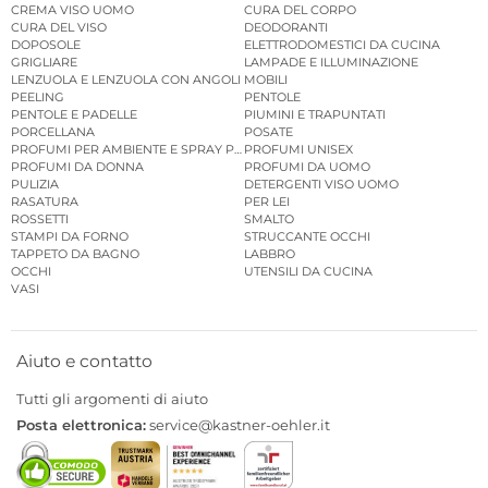
CREMA VISO UOMO
CURA DEL CORPO
CURA DEL VISO
DEODORANTI
DOPOSOLE
ELETTRODOMESTICI DA CUCINA
GRIGLIARE
LAMPADE E ILLUMINAZIONE
LENZUOLA E LENZUOLA CON ANGOLI
MOBILI
PEELING
PENTOLE
PENTOLE E PADELLE
PIUMINI E TRAPUNTATI
PORCELLANA
POSATE
PROFUMI PER AMBIENTE E SPRAY PER AMBIENTE
PROFUMI UNISEX
PROFUMI DA DONNA
PROFUMI DA UOMO
PULIZIA
DETERGENTI VISO UOMO
RASATURA
PER LEI
ROSSETTI
SMALTO
STAMPI DA FORNO
STRUCCANTE OCCHI
TAPPETO DA BAGNO
LABBRO
OCCHI
UTENSILI DA CUCINA
VASI
Aiuto e contatto
Tutti gli argomenti di aiuto
Posta elettronica:
service@kastner-oehler.it