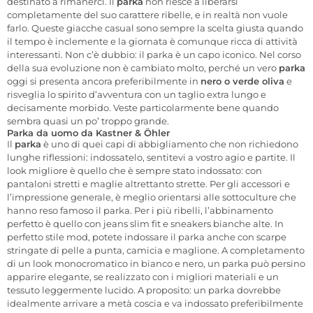
destinato a rimanerci. Il
parka
non riesce a liberarsi
completamente del suo carattere ribelle, e in realtà non vuole
farlo. Queste giacche casual sono sempre la scelta giusta quando
il tempo è inclemente e la giornata è comunque ricca di attività
interessanti. Non c’è dubbio: il parka è un capo iconico. Nel corso
della sua evoluzione non è cambiato molto, perché un vero
parka
oggi si presenta ancora preferibilmente in
nero o verde oliva
e
risveglia lo spirito d’avventura con un taglio extra lungo e
decisamente morbido. Veste particolarmente bene quando
sembra quasi un po’ troppo grande.
Parka da uomo da Kastner & Öhler
Il
parka
è uno di quei capi di abbigliamento che non richiedono
lunghe riflessioni: indossatelo, sentitevi a vostro agio e partite. Il
look migliore è quello che è sempre stato indossato: con
pantaloni stretti e maglie altrettanto strette. Per gli accessori e
l’impressione generale, è meglio orientarsi alle sottoculture che
hanno reso famoso il parka. Per i più ribelli, l’abbinamento
perfetto è quello con jeans slim fit e sneakers bianche alte. In
perfetto stile mod, potete indossare il parka anche con scarpe
stringate di pelle a punta, camicia e maglione. A completamento
di un look monocromatico in bianco e nero, un parka può persino
apparire elegante, se realizzato con i migliori materiali e un
tessuto leggermente lucido. A proposito: un parka dovrebbe
idealmente arrivare a metà coscia e va indossato preferibilmente