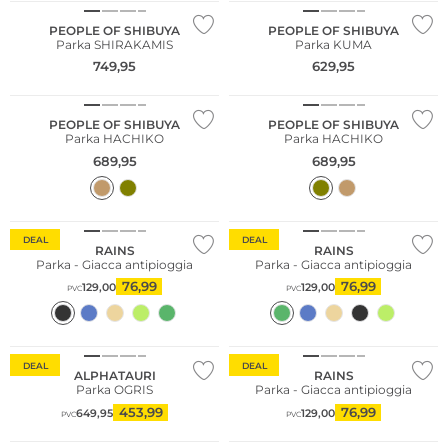
PEOPLE OF SHIBUYA
PEOPLE OF SHIBUYA
Parka SHIRAKAMIS
Parka KUMA
749,95
629,95
NUOVO
NUOVO
PEOPLE OF SHIBUYA
PEOPLE OF SHIBUYA
Parka HACHIKO
Parka HACHIKO
689,95
689,95
DEAL
DEAL
RAINS
RAINS
Parka - Giacca antipioggia
Parka - Giacca antipioggia
76,99
76,99
129,00
129,00
PVC
PVC
DEAL
DEAL
Taglie grandi
ALPHATAURI
RAINS
Parka OGRIS
Parka - Giacca antipioggia
Più venduto
453,99
76,99
649,95
129,00
PVC
PVC
Sostenibile