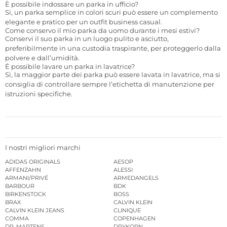
È possibile indossare un parka in ufficio?
Sì, un parka semplice in colori scuri può essere un complemento
elegante e pratico per un outfit business casual.
Come conservo il mio parka da uomo durante i mesi estivi?
Conservi il suo parka in un luogo pulito e asciutto,
preferibilmente in una custodia traspirante, per proteggerlo dalla
polvere e dall’umidità.
È possibile lavare un parka in lavatrice?
Sì, la maggior parte dei parka può essere lavata in lavatrice, ma si
consiglia di controllare sempre l’etichetta di manutenzione per
istruzioni specifiche.
I nostri migliori marchi
ADIDAS ORIGINALS
AESOP
AFFENZAHN
ALESSI
ARMANI/PRIVÉ
ARMEDANGELS
BARBOUR
BDK
BIRKENSTOCK
BOSS
BRAX
CALVIN KLEIN
CALVIN KLEIN JEANS
CLINIQUE
COMMA
COPENHAGEN
DR. MARTENS
DRYKORN