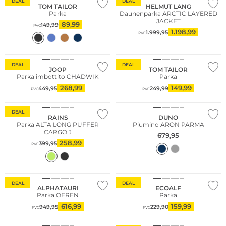
DEAL
DEAL
TOM TAILOR
HELMUT LANG
Parka
Daunenparka ARCTIC LAYERED
JACKET
89,99
149,99
PVC
1.198,99
1.999,95
PVC
Taglie grandi
DEAL
DEAL
JOOP
TOM TAILOR
Parka imbottito CHADWIK
Parka
268,99
149,99
449,95
249,99
PVC
PVC
DEAL
RAINS
DUNO
Parka ALTA LONG PUFFER
Piumino ARON PARMA
CARGO J
679,95
258,99
399,95
PVC
Sostenibile
DEAL
DEAL
ALPHATAURI
ECOALF
Parka OEREN
Parka
616,99
159,99
949,95
229,90
PVC
PVC