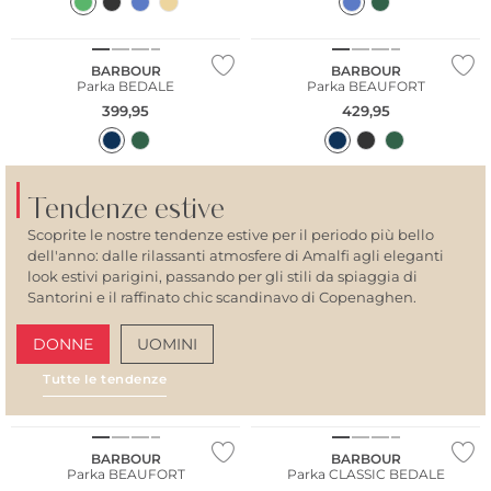
Più venduto
Più venduto
BARBOUR
BARBOUR
Parka BEDALE
Parka BEAUFORT
399,95
429,95
Tendenze estive
Scoprite le nostre tendenze estive per il periodo più bello
dell'anno: dalle rilassanti atmosfere di Amalfi agli eleganti
look estivi parigini, passando per gli stili da spiaggia di
Santorini e il raffinato chic scandinavo di Copenaghen.
DONNE
UOMINI
Tutte le tendenze
AMALFI VIBES
SAN
Più venduto
Più venduto
BARBOUR
BARBOUR
Parka BEAUFORT
Parka CLASSIC BEDALE
Taglie grandi