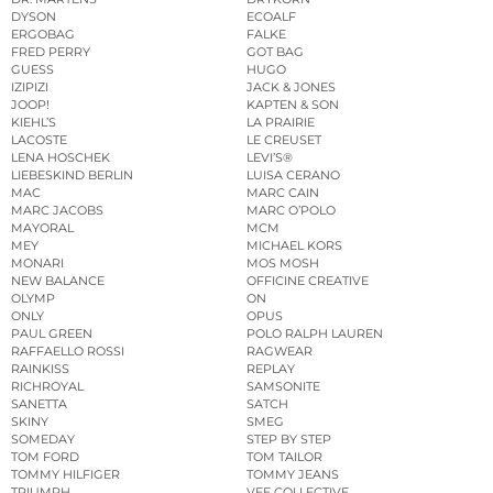
DYSON
ECOALF
ERGOBAG
FALKE
FRED PERRY
GOT BAG
GUESS
HUGO
IZIPIZI
JACK & JONES
JOOP!
KAPTEN & SON
KIEHL’S
LA PRAIRIE
LACOSTE
LE CREUSET
LENA HOSCHEK
LEVI’S®
LIEBESKIND BERLIN
LUISA CERANO
MAC
MARC CAIN
MARC JACOBS
MARC O’POLO
MAYORAL
MCM
MEY
MICHAEL KORS
MONARI
MOS MOSH
NEW BALANCE
OFFICINE CREATIVE
OLYMP
ON
ONLY
OPUS
PAUL GREEN
POLO RALPH LAUREN
RAFFAELLO ROSSI
RAGWEAR
RAINKISS
REPLAY
RICHROYAL
SAMSONITE
SANETTA
SATCH
SKINY
SMEG
SOMEDAY
STEP BY STEP
TOM FORD
TOM TAILOR
TOMMY HILFIGER
TOMMY JEANS
TRIUMPH
VEE COLLECTIVE