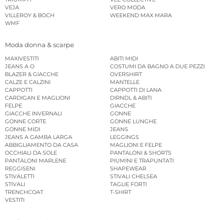
VEJA
VERO MODA
VILLEROY & BOCH
WEEKEND MAX MARA
WMF
Moda donna & scarpe
MAXIVESTITI
ABITI MIDI
JEANS A O
COSTUMI DA BAGNO A DUE PEZZI
BLAZER & GIACCHE
OVERSHIRT
CALZE E CALZINI
MANTELLE
CAPPOTTI
CAPPOTTI DI LANA
CARDIGAN E MAGLIONI
DIRNDL & ABITI
FELPE
GIACCHE
GIACCHE INVERNALI
GONNE
GONNE CORTE
GONNE LUNGHE
GONNE MIDI
JEANS
JEANS A GAMBA LARGA
LEGGINGS
ABBIGLIAMENTO DA CASA
MAGLIONI E FELPE
OCCHIALI DA SOLE
PANTALONI & SHORTS
PANTALONI MARLENE
PIUMINI E TRAPUNTATI
REGGISENI
SHAPEWEAR
STIVALETTI
STIVALI CHELSEA
STIVALI
TAGLIE FORTI
TRENCHCOAT
T-SHIRT
VESTITI