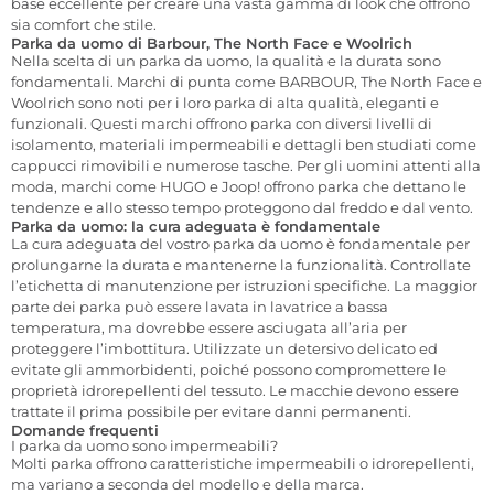
base eccellente per creare una vasta gamma di look che offrono
sia comfort che stile.
Parka da uomo di Barbour, The North Face e Woolrich
Nella scelta di un parka da uomo, la qualità e la durata sono
fondamentali. Marchi di punta come BARBOUR, The North Face e
Woolrich sono noti per i loro parka di alta qualità, eleganti e
funzionali. Questi marchi offrono parka con diversi livelli di
isolamento, materiali impermeabili e dettagli ben studiati come
cappucci rimovibili e numerose tasche. Per gli uomini attenti alla
moda, marchi come HUGO e Joop! offrono parka che dettano le
tendenze e allo stesso tempo proteggono dal freddo e dal vento.
Parka da uomo: la cura adeguata è fondamentale
La cura adeguata del vostro parka da uomo è fondamentale per
prolungarne la durata e mantenerne la funzionalità. Controllate
l’etichetta di manutenzione per istruzioni specifiche. La maggior
parte dei parka può essere lavata in lavatrice a bassa
temperatura, ma dovrebbe essere asciugata all’aria per
proteggere l’imbottitura. Utilizzate un detersivo delicato ed
evitate gli ammorbidenti, poiché possono compromettere le
proprietà idrorepellenti del tessuto. Le macchie devono essere
trattate il prima possibile per evitare danni permanenti.
Domande frequenti
I parka da uomo sono impermeabili?
Molti parka offrono caratteristiche impermeabili o idrorepellenti,
ma variano a seconda del modello e della marca.