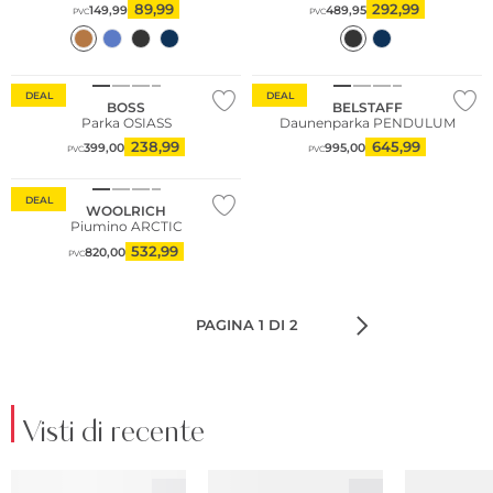
89,99
292,99
149,99
489,95
PVC
PVC
DEAL
DEAL
BOSS
BELSTAFF
Parka OSIASS
Daunenparka PENDULUM
238,99
645,99
399,00
995,00
PVC
PVC
DEAL
WOOLRICH
Piumino ARCTIC
532,99
820,00
PVC
PAGINA 1 DI 2
Visti di recente