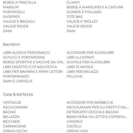
BORSE A TRACOLLA
GUANTI
MARSUPI
BORSE A MARSUPIO E A CINTURA
PORTAFOGLI
SCIARPE E FOULARD
SHOPPER
TOTE BAG
VALIGIE E BAGAGLI
VALIGIE E TROLLEY
VALIGIE RIGIDE
VALIGIE RIGIDE
ZAINI
ZAINI
Bambini
LIBRI AUDIO E PERSONAGGI
ACCESSORI PER AUDIOLIBRI
ASTUCCI E PORTAPENNE
LIBRI ILLUSTRATI
BORSE SPORTIVE E SACCHE DA GINNASTICA
SCATOLE PER AUDIOLIBRI
LIBRI DIDATTICI E DI SAGGISTICA
LIBRI DI NATALE
LIBRI PER BAMBINI E PRIMI LETTORI
LIBRI PER RAGAZZI
PORTAPRANZO
PELUCHE
ZAINI E CARTELLE
Casa & bellezza
VESTAGLIE
ACCESSORI PER BARBECUE
ASCIUGAMANI
ASCIUGAMANI PER GLI OSPITI E SALVIE
BAGNO
DETERGENTI DOCCIA E BAGNO
BELLEZZA
BIANCHERIA DA LETTO E COPRIPIUMINI
BICCHIERI
CANDELE
CARNAGIONE
COLTELLI
CREMA OCCHI
CREMA VISO