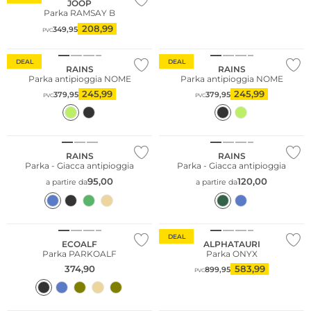
JOOP
Parka RAMSAY B
208,99
349,95
PVC
DEAL
DEAL
RAINS
RAINS
Parka antipioggia NOME
Parka antipioggia NOME
245,99
245,99
379,95
379,95
PVC
PVC
RAINS
RAINS
Parka - Giacca antipioggia
Parka - Giacca antipioggia
95,00
120,00
a partire da
a partire da
Sostenibile
DEAL
ECOALF
ALPHATAURI
Parka PARKOALF
Parka ONYX
374,90
583,99
899,95
PVC
Taglie grandi