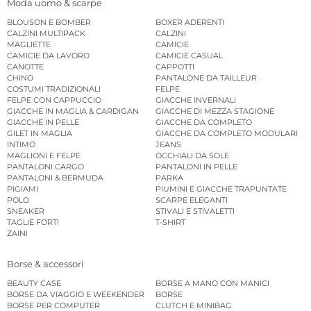
Moda uomo & scarpe
BLOUSON E BOMBER
BOXER ADERENTI
CALZINI MULTIPACK
CALZINI
MAGLIETTE
CAMICIE
CAMICIE DA LAVORO
CAMICIE CASUAL
CANOTTE
CAPPOTTI
CHINO
PANTALONE DA TAILLEUR
COSTUMI TRADIZIONALI
FELPE
FELPE CON CAPPUCCIO
GIACCHE INVERNALI
GIACCHE IN MAGLIA & CARDIGAN
GIACCHE DI MEZZA STAGIONE
GIACCHE IN PELLE
GIACCHE DA COMPLETO
GILET IN MAGLIA
GIACCHE DA COMPLETO MODULARI
INTIMO
JEANS
MAGLIONI E FELPE
OCCHIALI DA SOLE
PANTALONI CARGO
PANTALONI IN PELLE
PANTALONI & BERMUDA
PARKA
PIGIAMI
PIUMINI E GIACCHE TRAPUNTATE
POLO
SCARPE ELEGANTI
SNEAKER
STIVALI E STIVALETTI
TAGLIE FORTI
T-SHIRT
ZAINI
Borse & accessori
BEAUTY CASE
BORSE A MANO CON MANICI
BORSE DA VIAGGIO E WEEKENDER
BORSE
BORSE PER COMPUTER
CLUTCH E MINIBAG