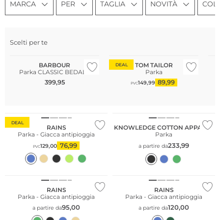
MARCA
PER
TAGLIA
NOVITÀ
COL
Scelti per te
Più venduto
Pi
BARBOUR
TOM TAILOR
DEAL
Parka CLASSIC BEDALE
Parka
399,95
89,99
149,99
PVC
DEAL
RAINS
KNOWLEDGE COTTON APPAREL
Parka - Giacca antipioggia
Parka
76,99
233,99
129,00
a partire da
PVC
RAINS
RAINS
Parka - Giacca antipioggia
Parka - Giacca antipioggia
95,00
120,00
a partire da
a partire da