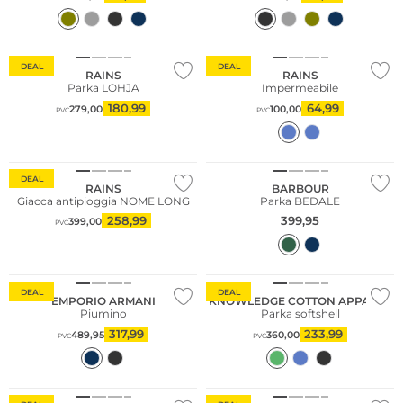
DEAL
DEAL
RAINS
RAINS
Parka LOHJA
Impermeabile
180,99
64,99
279,00
100,00
PVC
PVC
Più venduto
DEAL
RAINS
BARBOUR
Giacca antipioggia NOME LONG
Parka BEDALE
258,99
399,95
399,00
PVC
DEAL
DEAL
EMPORIO ARMANI
KNOWLEDGE COTTON APPAREL
Piumino
Parka softshell
317,99
233,99
489,95
360,00
PVC
PVC