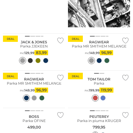
Sostenibile
DEAL
DEAL
JACK & JONES
RAGWEAR
Parka JJEKEEN
Parka MR SMITHEM MELANGE
83,99
96,99
129,99
149,99
PVC
PVC
DEAL
DEAL
RAGWEAR
TOM TAILOR
Parka MR SMITHEM MELANGE
Parka
96,99
119,99
149,99
199,99
PVC
PVC
NUOVO
NUOVO
BOSS
PEUTEREY
Parka OFINE
Parka in piuma KRUGER
499,00
799,95