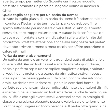
aperto, tempo permettendo. Scoprite ora il vostro modello
preferito e ordinate un
parka
nel negozio online di Kastner &
Öhler!
Quale taglia scegliere per un parka da uomo?
Trovare la taglia giusta di un parka da uomo è fondamentale per
il comfort e l’isolamento termico. Un parka dovrebbe offrire
spazio sufficiente per indossare diversi strati di abbigliamento
senza risultare troppo voluminoso. Misurate la circonferenza del
torace e confrontatela con le indicazioni sulle taglie fornite dal
produttore. Prestate attenzione anche alla lunghezza del parka:
dovrebbe arrivare almeno a metà coscia per offrire protezione e
calore ottimali.
Parka da uomo: abbinamenti
Un parka da uomo è un vero jolly quando si tratta di abbinarlo a
diversi outfit. Per un look casual e adatto alla vita quotidiana, il
parka è perfetto sopra una semplice maglietta o felpa, abbinato
ai vostri jeans preferiti e a scarpe da ginnastica o stivali robusti,
ideale per una passeggiata in città o per incontri rilassati con gli
amici. Se desiderate indossare il parka in occasioni formali, è
perfetto sopra una camicia semplice, abbinato a pantaloni slim fit
e scarpe in pelle, creando un look smart-casual che fa bella figura
sia in ufficio che agli eventi serali. Accessori come un orologio di
classe o una sciarpa elegante possono valorizzare ulteriormente
l’outfit e aggiungere un tocco personale. Il parka offre quindi una