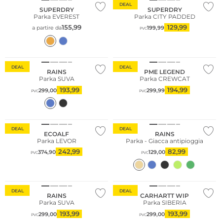
DEAL
SUPERDRY
SUPERDRY
Parka EVEREST
Parka CITY PADDED
155,99
129,99
a partire da
199,99
PVC
DEAL
DEAL
RAINS
PME LEGEND
Parka SUVA
Parka CREWCAT
193,99
194,99
299,00
299,99
PVC
PVC
Sostenibile
DEAL
DEAL
ECOALF
RAINS
Parka LEVOR
Parka - Giacca antipioggia
242,99
82,99
374,90
129,00
PVC
PVC
DEAL
DEAL
RAINS
CARHARTT WIP
Parka SUVA
Parka SIBERIA
193,99
193,99
299,00
299,00
PVC
PVC