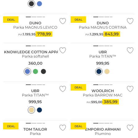
DEAL
DEAL
DUNO
DUNO
Parka MAGNUS LEVICO
Parka MAGNUS CORTINA
778,99
843,99
1.199,95
1.299,95
PVC
PVC
KNOWLEDGE COTTON APPAREL
UBR
Parka softshell
Parka TITAN™
360,00
999,95
DEAL
UBR
WOOLRICH
Parka TITAN™
Parka BARROW MAC
999,95
385,99
595,00
PVC
DEAL
DEAL
TOM TAILOR
EMPORIO ARMANI
Parka
Piumino