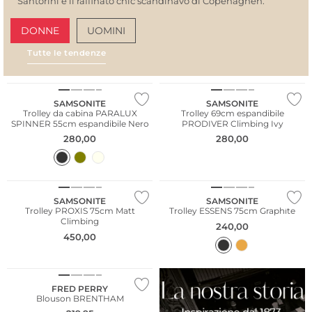
Santorini e il raffinato chic scandinavo di Copenaghen.
DONNE
UOMINI
Tutte le tendenze
AMALFI VIBES
SAN
SAMSONITE
SAMSONITE
Trolley da cabina PARALUX
Trolley 69cm espandibile
SPINNER 55cm espandibile Nero
PRODIVER Climbing Ivy
280,00
280,00
SAMSONITE
SAMSONITE
Trolley PROXIS 75cm Matt
Trolley ESSENS 75cm Graphite
Climbing
240,00
450,00
Taglie grandi
FRED PERRY
Blouson BRENTHAM