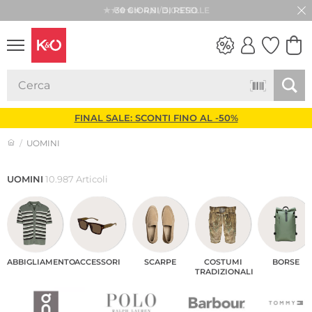
★★★★★ 4,8 / 5,0 STELLE
LOOK
WEDDING
VIBES
FINAL SALE: SCONTI FINO AL -50%
UOMINI
UOMINI
10.987 Articoli
ABBIGLIAMENTO
ACCESSORI
SCARPE
COSTUMI
BORSE
TRADIZIONALI