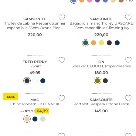
Sostenibile
Sostenibile
SAMSONITE
SAMSONITE
Trolley da cabina Respark Spinner
Bagaglio a mano Trolley UPSCAPE
espandibile 55cm Ozone Black
55cm espandibile Climbing Ivy
220,00
220,00
Taglie grandi
FRED PERRY
ON
T-Shirt
Sneaker CLOUD 6 Impermeabile
49,95
180,00
Sostenibile
DEAL
MAC
SAMSONITE
Chino Modern Fit LENNOX
Portabiti Respark Ozone Black
64,99
145,00
109,95
PVC