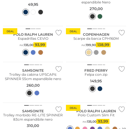
espandibile Nero
49,95
270,00
DEAL
DEAL
POLO RALPH LAUREN
COPENHAGEN
Espadrillas CEVIO
Scarpe da barca CPH160M
93,99
138,99
135,00
199,90
PVC
PVC
Taglie grandi
SAMSONITE
FRED PERRY
Trolley da cabina UPSCAPE
Felpa con zip
SPINNER 55cm espandibile nero
149,95
260,00
DEAL
SAMSONITE
POLO RALPH LAUREN
Trolley morbido RE-LITE SPINNER
Polo Custom Slim Fit
83cm espandibile nero
93,99
135,00
PVC
310,00
+ 10