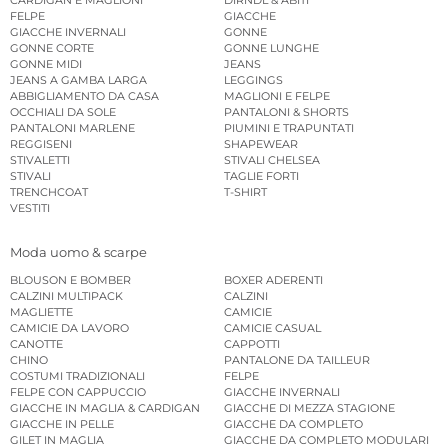
FELPE
GIACCHE
GIACCHE INVERNALI
GONNE
GONNE CORTE
GONNE LUNGHE
GONNE MIDI
JEANS
JEANS A GAMBA LARGA
LEGGINGS
ABBIGLIAMENTO DA CASA
MAGLIONI E FELPE
OCCHIALI DA SOLE
PANTALONI & SHORTS
PANTALONI MARLENE
PIUMINI E TRAPUNTATI
REGGISENI
SHAPEWEAR
STIVALETTI
STIVALI CHELSEA
STIVALI
TAGLIE FORTI
TRENCHCOAT
T-SHIRT
VESTITI
Moda uomo & scarpe
BLOUSON E BOMBER
BOXER ADERENTI
CALZINI MULTIPACK
CALZINI
MAGLIETTE
CAMICIE
CAMICIE DA LAVORO
CAMICIE CASUAL
CANOTTE
CAPPOTTI
CHINO
PANTALONE DA TAILLEUR
COSTUMI TRADIZIONALI
FELPE
FELPE CON CAPPUCCIO
GIACCHE INVERNALI
GIACCHE IN MAGLIA & CARDIGAN
GIACCHE DI MEZZA STAGIONE
GIACCHE IN PELLE
GIACCHE DA COMPLETO
GILET IN MAGLIA
GIACCHE DA COMPLETO MODULARI