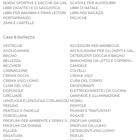
BORSE SPORTIVE E SACCHE DA GINNASTICA
SCATOLE PER AUDIOLIBRI
LIBRI DIDATTICI E DI SAGGISTICA
LIBRI DI NATALE
LIBRI PER BAMBINI E PRIMI LETTORI
LIBRI PER RAGAZZI
PORTAPRANZO
PELUCHE
ZAINI E CARTELLE
Casa & bellezza
VESTAGLIE
ACCESSORI PER BARBECUE
ASCIUGAMANI
ASCIUGAMANI PER GLI OSPITI E SALVIE
BAGNO
DETERGENTI DOCCIA E BAGNO
BELLEZZA
BIANCHERIA DA LETTO E COPRIPIUMINI
BICCHIERI
CANDELE
CARNAGIONE
COLTELLI
CREMA OCCHI
CREMA VISO
CREMA VISO UOMO
CURA DEL CORPO
CURA DEL VISO
DEODORANTI
DOPOSOLE
ELETTRODOMESTICI DA CUCINA
GRIGLIARE
LAMPADE E ILLUMINAZIONE
LENZUOLA E LENZUOLA CON ANGOLI
MOBILI
PEELING
PENTOLE
PENTOLE E PADELLE
PIUMINI E TRAPUNTATI
PORCELLANA
POSATE
PROFUMI PER AMBIENTE E SPRAY PER AMBIENTE
PROFUMI UNISEX
PROFUMI DA DONNA
PROFUMI DA UOMO
PULIZIA
DETERGENTI VISO UOMO
RASATURA
PER LEI