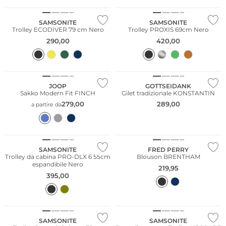
SAMSONITE
SAMSONITE
Trolley ECODIVER 79 cm Nero
Trolley PROXIS 69cm Nero
290,00
420,00
Taglie grandi
Più venduto
JOOP
GOTTSEIDANK
Sakko Modern Fit FINCH
Gilet tradizionale KONSTANTIN
279,00
289,00
a partire da
Taglie grandi
SAMSONITE
FRED PERRY
Trolley da cabina PRO-DLX 6 55cm
Blouson BRENTHAM
espandibile Nero
219,95
395,00
Sostenibile
Sostenibile
SAMSONITE
SAMSONITE