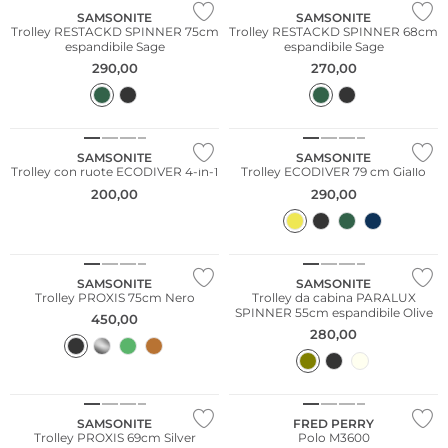
SAMSONITE
SAMSONITE
Trolley RESTACKD SPINNER 75cm
Trolley RESTACKD SPINNER 68cm
espandibile Sage
espandibile Sage
290,00
270,00
Sostenibile
SAMSONITE
SAMSONITE
Trolley con ruote ECODIVER 4-in-1
Trolley ECODIVER 79 cm Giallo
200,00
290,00
Più venduto
SAMSONITE
SAMSONITE
Trolley PROXIS 75cm Nero
Trolley da cabina PARALUX
SPINNER 55cm espandibile Olive
450,00
280,00
Più venduto
Taglie grandi
SAMSONITE
FRED PERRY
Trolley PROXIS 69cm Silver
Polo M3600