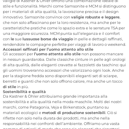
valigie di Kastner & Öhler offrono una combinazione ideale di
stile e funzionalità. Marchi come Samsonite e MCM si distinguono
per i materiali di alta qualità, la lavorazione precisa e il design
innovativo. Samsonite convince con
valigie robuste e leggere
,
che non solo affascinano per la loro resistenza, ma anche per le
caratteristiche pratiche come lo spazio extra e le serrature TSA per
una maggiore sicurezza. MCM punta sull’eleganza e il comfort
con
le
sue
lussuose borse da viaggio
in pelle e dettagli raffinati,
rendendole le compagne perfette per viaggi di lavoro o weekend.
Accessori raffinati per l’uomo attento allo stile
Gli accessori per
l’uomo attento allo stile
non possono mancare
in nessun guardaroba. Dalle classiche cinture in pelle agli orologi
di alta qualità, dalle eleganti cravatte ai fazzoletti da taschino: qui
gli uomini troveranno accessori che valorizzano ogni look. Anche
per la stagione fredda sono disponibili eleganti set di sciarpe,
berretti e guanti che non solo offrono calore, ma anche un tocco
di stile
in più.
Sostenibilità e qualità
Da Kastner & Öhler attribuiamo grande importanza alla
sostenibilità e alla qualità nella moda maschile. Molti dei nostri
marchi, come Patagonia, Veja e Birkenstock, puntano su
materiali ecologici e
metodi di produzione sostenibili
. Ciò si
riflette non solo nella durata dei prodotti, ma anche nella
responsabilità nei confronti dell’ambiente. Offriamo una vasta
gamma di articoli di moda che sono sia eleganti che rispettosi