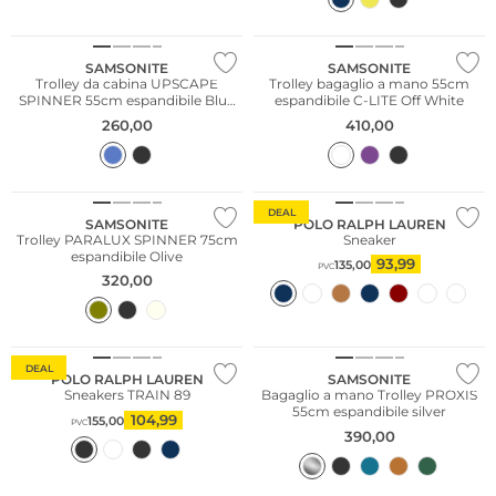
SAMSONITE
SAMSONITE
Trolley da cabina UPSCAPE
Trolley bagaglio a mano 55cm
SPINNER 55cm espandibile Blue
espandibile C-LITE Off White
Nights
260,00
410,00
DEAL
SAMSONITE
POLO RALPH LAUREN
Trolley PARALUX SPINNER 75cm
Sneaker
espandibile Olive
93,99
135,00
PVC
320,00
Sostenibile
DEAL
POLO RALPH LAUREN
SAMSONITE
Sneakers TRAIN 89
Bagaglio a mano Trolley PROXIS
55cm espandibile silver
104,99
155,00
PVC
390,00
Taglie grandi
Taglie grandi