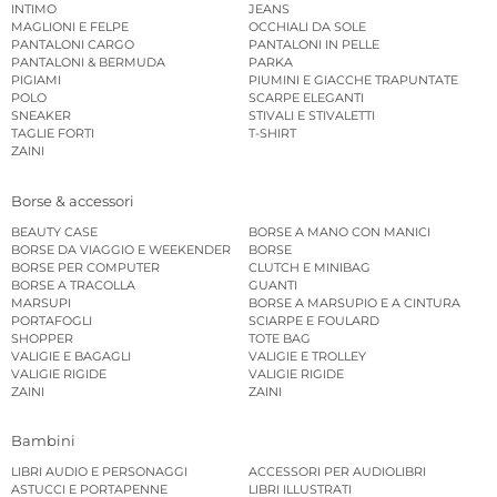
INTIMO
JEANS
MAGLIONI E FELPE
OCCHIALI DA SOLE
PANTALONI CARGO
PANTALONI IN PELLE
PANTALONI & BERMUDA
PARKA
PIGIAMI
PIUMINI E GIACCHE TRAPUNTATE
POLO
SCARPE ELEGANTI
SNEAKER
STIVALI E STIVALETTI
TAGLIE FORTI
T-SHIRT
ZAINI
Borse & accessori
BEAUTY CASE
BORSE A MANO CON MANICI
BORSE DA VIAGGIO E WEEKENDER
BORSE
BORSE PER COMPUTER
CLUTCH E MINIBAG
BORSE A TRACOLLA
GUANTI
MARSUPI
BORSE A MARSUPIO E A CINTURA
PORTAFOGLI
SCIARPE E FOULARD
SHOPPER
TOTE BAG
VALIGIE E BAGAGLI
VALIGIE E TROLLEY
VALIGIE RIGIDE
VALIGIE RIGIDE
ZAINI
ZAINI
Bambini
LIBRI AUDIO E PERSONAGGI
ACCESSORI PER AUDIOLIBRI
ASTUCCI E PORTAPENNE
LIBRI ILLUSTRATI