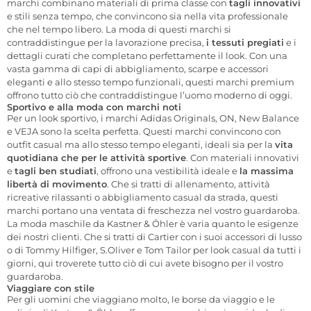
marchi combinano materiali di prima classe con
tagli innovativi
e stili senza tempo, che convincono sia nella vita professionale
che nel tempo libero. La moda di questi marchi si
contraddistingue per la lavorazione precisa,
i tessuti pregiati
e i
dettagli curati che completano perfettamente il look. Con una
vasta gamma di capi di abbigliamento, scarpe e accessori
eleganti e allo stesso tempo funzionali, questi marchi premium
offrono tutto ciò che contraddistingue l’uomo moderno di oggi.
Sportivo e alla moda con marchi noti
Per un look sportivo, i marchi Adidas Originals, ON, New Balance
e VEJA sono la scelta perfetta. Questi marchi convincono con
outfit casual ma allo stesso tempo eleganti, ideali sia per la
vita
quotidiana che per le attività sportive
. Con materiali innovativi
e
tagli ben studiati
, offrono una vestibilità ideale e
la massima
libertà di movimento
. Che si tratti di allenamento, attività
ricreative rilassanti o abbigliamento casual da strada, questi
marchi portano una ventata di freschezza nel vostro guardaroba.
La moda maschile da Kastner & Öhler è varia quanto le esigenze
dei nostri clienti. Che si tratti di Cartier con i suoi accessori di lusso
o di Tommy Hilfiger, S.Oliver e Tom Tailor per look casual da tutti i
giorni, qui troverete tutto ciò di cui avete bisogno per il vostro
guardaroba.
Viaggiare con stile
Per gli uomini che viaggiano molto, le borse da viaggio e le