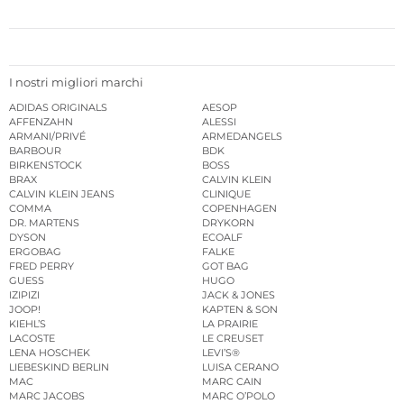
I nostri migliori marchi
ADIDAS ORIGINALS
AESOP
AFFENZAHN
ALESSI
ARMANI/PRIVÉ
ARMEDANGELS
BARBOUR
BDK
BIRKENSTOCK
BOSS
BRAX
CALVIN KLEIN
CALVIN KLEIN JEANS
CLINIQUE
COMMA
COPENHAGEN
DR. MARTENS
DRYKORN
DYSON
ECOALF
ERGOBAG
FALKE
FRED PERRY
GOT BAG
GUESS
HUGO
IZIPIZI
JACK & JONES
JOOP!
KAPTEN & SON
KIEHL’S
LA PRAIRIE
LACOSTE
LE CREUSET
LENA HOSCHEK
LEVI’S®
LIEBESKIND BERLIN
LUISA CERANO
MAC
MARC CAIN
MARC JACOBS
MARC O’POLO