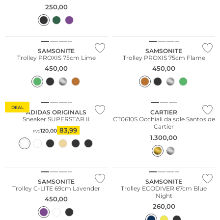
espandibile Black
250,00
SAMSONITE
SAMSONITE
Trolley PROXIS 75cm Lime
Trolley PROXIS 75cm Flame
450,00
450,00
DEAL
ADIDAS ORIGINALS
CARTIER
Sneaker SUPERSTAR II
CT0610S Occhiali da sole Santos de
Cartier
83,99
120,00
PVC
1.300,00
Sostenibile
SAMSONITE
SAMSONITE
Trolley C-LITE 69cm Lavender
Trolley ECODIVER 67cm Blue
Night
450,00
260,00