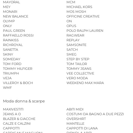
MAYORAL
MCM
MEY
MICHAEL KORS
MONARI
MOS MOSH
NEW BALANCE
OFFICINE CREATIVE
OLYMP
ON
ONLY
OPUS
PAUL GREEN
POLO RALPH LAUREN
RAFFAELLO ROSSI
RAGWEAR
RAINKISS
REPLAY
RICHROYAL
SAMSONITE
SANETTA
SATCH
SKINY
SMEG
SOMEDAY
STEP BY STEP
TOM FORD
TOM TAILOR
TOMMY HILFIGER
TOMMY JEANS
TRIUMPH
VEE COLLECTIVE
VEJA
VERO MODA
VILLEROY & BOCH
WEEKEND MAX MARA
WMF
Moda donna & scarpe
MAXIVESTITI
ABITI MIDI
JEANS A O
COSTUMI DA BAGNO A DUE PEZZI
BLAZER & GIACCHE
OVERSHIRT
CALZE E CALZINI
MANTELLE
CAPPOTTI
CAPPOTTI DI LANA
CARDIGAN E MAGLIONI
DIRNDL & ABITI