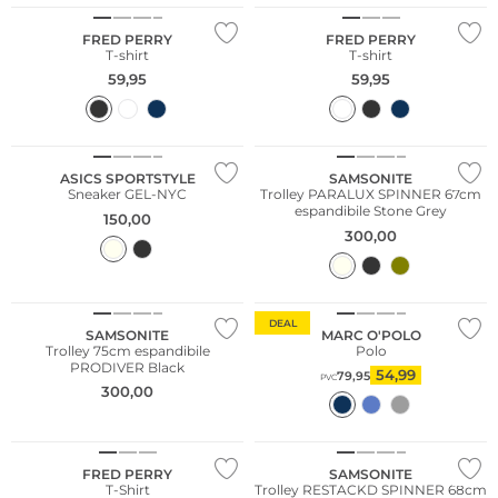
FRED PERRY
FRED PERRY
T-shirt
T-shirt
59,95
59,95
ASICS SPORTSTYLE
SAMSONITE
Sneaker GEL-NYC
Trolley PARALUX SPINNER 67cm
espandibile Stone Grey
150,00
300,00
Sostenibile
DEAL
SAMSONITE
MARC O'POLO
Trolley 75cm espandibile
Polo
PRODIVER Black
54,99
79,95
PVC
300,00
Taglie grandi
FRED PERRY
SAMSONITE
T-Shirt
Trolley RESTACKD SPINNER 68cm