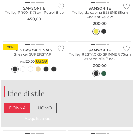
SAMSONITE
SAMSONITE
Trolley PROXIS 75cm Petrol Blue
Trolley da cabina ESSENS 55cm
Radiant Yellow
450,00
200,00
DEAL
ADIDAS ORIGINALS
SAMSONITE
Sneaker SUPERSTAR II
Trolley RESTACKD SPINNER 75cm
espandibile Black
83,99
120,00
PVC
290,00
Idee di stile
DONNA
UOMO
Acquista ora