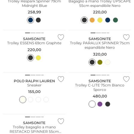
Trolley Respark Spinner 79cm
Bagaglio a mano Trolley UPSCAPE
Midnight Blue
55cm espandibile Nero
258,99
220,00
SAMSONITE
SAMSONITE
Trolley ESSENS 69cm Graphite
Trolley PARALUX SPINNER 75cm
espandibile Nero
220,00
320,00
POLO RALPH LAUREN
SAMSONITE
Sneaker
Trolley C-LITE 75cm Bianco
Sporco
155,00
480,00
SAMSONITE
Trolley bagaglio a mano
RESTACKD SPINNER 55cm