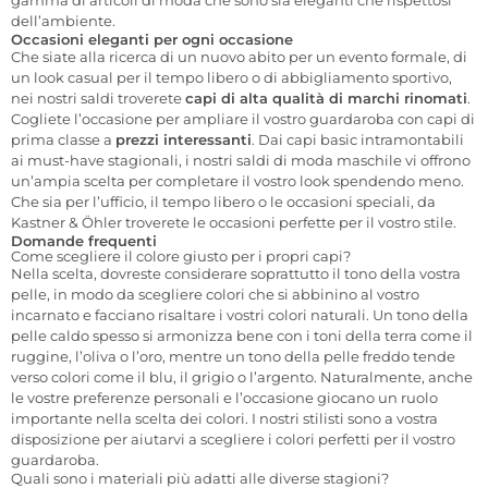
dell’ambiente.
Occasioni eleganti per ogni occasione
Che siate alla ricerca di un nuovo abito per un evento formale, di
un look casual per il tempo libero o di abbigliamento sportivo,
nei nostri saldi troverete
capi di alta qualità di marchi rinomati
.
Cogliete l’occasione per ampliare il vostro guardaroba con capi di
prima classe a
prezzi interessanti
. Dai capi basic intramontabili
ai must-have stagionali, i nostri saldi di moda maschile vi offrono
un’ampia scelta per completare il vostro look spendendo meno.
Che sia per l’ufficio, il tempo libero o le occasioni speciali, da
Kastner & Öhler troverete le occasioni perfette per il vostro stile.
Domande frequenti
Come scegliere il colore giusto per i propri capi?
Nella scelta, dovreste considerare soprattutto il tono della vostra
pelle, in modo da scegliere colori che si abbinino al vostro
incarnato e facciano risaltare i vostri colori naturali. Un tono della
pelle caldo spesso si armonizza bene con i toni della terra come il
ruggine, l’oliva o l’oro, mentre un tono della pelle freddo tende
verso colori come il blu, il grigio o l’argento. Naturalmente, anche
le vostre preferenze personali e l’occasione giocano un ruolo
importante nella scelta dei colori. I nostri stilisti sono a vostra
disposizione per aiutarvi a scegliere i colori perfetti per il vostro
guardaroba.
Quali sono i materiali più adatti alle diverse stagioni?