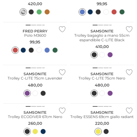
420,00
99,95
Taglie grandi
FRED PERRY
SAMSONITE
Polo M3600
Trolley bagaglio a mano 55cm
espandibile C-LITE Black
99,95
410,00
SAMSONITE
SAMSONITE
Trolley C-LITE 75cm Lavender
Trolley C-LITE 75cm Nero
480,00
480,00
Sostenibile
SAMSONITE
SAMSONITE
Trolley ECODIVER 67cm Nero
Trolley ESSENS 69cm giallo radiant
260,00
220,00
Sostenibile
Più venduto