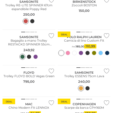
SAMSONITE
BIRKENSTOCK
Trolley RE-LITE SPINNER 67cm
Zoccoli BOSTON
espandibile Poppy Red
150,00
250,00
DEAL
SAMSONITE
POLO RALPH LAUREN
Bagaglio a mano Trolley
Camicia di lino Custom Fit
RESTACKD SPINNER 55cm
110,99
185,00
PVC
espandibile Sage
249,92
FLOYD
SAMSONITE
Trolley FLOYD BOLD Vegas Green
Trolley ESSENS 75cm Lava
795,00
240,00
DEAL
DEAL
MAC
COPENHAGEN
Chino Modern Fit LENNOX
Scarpe da barca CPH160M