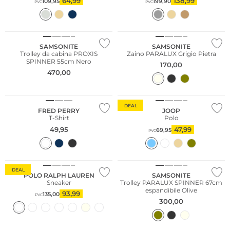
64,99
138,99
109,95
199,90
PVC
PVC
SAMSONITE
SAMSONITE
Trolley da cabina PROXIS
Zaino PARALUX Grigio Pietra
SPINNER 55cm Nero
170,00
470,00
Taglie grandi
Sostenibile
DEAL
FRED PERRY
JOOP
T-Shirt
Polo
49,95
47,99
69,95
PVC
DEAL
POLO RALPH LAUREN
SAMSONITE
Sneaker
Trolley PARALUX SPINNER 67cm
espandibile Olive
93,99
135,00
PVC
300,00