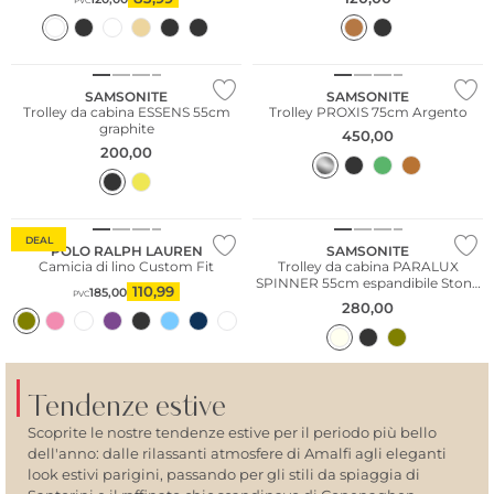
PVC
Più venduto
SAMSONITE
SAMSONITE
Trolley da cabina ESSENS 55cm
Trolley PROXIS 75cm Argento
graphite
450,00
200,00
DEAL
POLO RALPH LAUREN
SAMSONITE
Camicia di lino Custom Fit
Trolley da cabina PARALUX
SPINNER 55cm espandibile Stone
110,99
185,00
PVC
Grey
280,00
Tendenze estive
Scoprite le nostre tendenze estive per il periodo più bello
dell'anno: dalle rilassanti atmosfere di Amalfi agli eleganti
look estivi parigini, passando per gli stili da spiaggia di