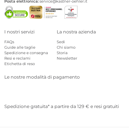
Posta elettronica:
service@kastner-oehler.it
I nostri servizi
La nostra azienda
FAQs
Sedi
Guide alle taglie
Chi siamo
Spedizione e consegna
Storia
Resi e reclami
Newsletter
Etichetta di reso
Le nostre modalità di pagamento
Mastercard
Visa
Diners
Applepay
Amazon
Paypal
Klarn
Spedizione gratuita* a partire da 129 € e resi gratuiti