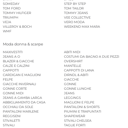
SOMEDAY
STEP BY STEP
TOM FORD
TOM TAILOR
TOMMY HILFIGER
TOMMY JEANS
TRIUMPH
VEE COLLECTIVE
VEJA
VERO MODA
VILLEROY & BOCH
WEEKEND MAX MARA
WMF
Moda donna & scarpe
MAXIVESTITI
ABITI MIDI
JEANS A O
COSTUMI DA BAGNO A DUE PEZZI
BLAZER & GIACCHE
OVERSHIRT
CALZE E CALZINI
MANTELLE
CAPPOTTI
CAPPOTTI DI LANA
CARDIGAN E MAGLIONI
DIRNDL & ABITI
FELPE
GIACCHE
GIACCHE INVERNALI
GONNE
GONNE CORTE
GONNE LUNGHE
GONNE MIDI
JEANS
JEANS A GAMBA LARGA
LEGGINGS
ABBIGLIAMENTO DA CASA
MAGLIONI E FELPE
OCCHIALI DA SOLE
PANTALONI & SHORTS
PANTALONI MARLENE
PIUMINI E TRAPUNTATI
REGGISENI
SHAPEWEAR
STIVALETTI
STIVALI CHELSEA
STIVALI
TAGLIE FORTI