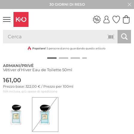
30 GIORNI DI RESO
LOOK
WEDDING
VIBES
Popolare!
5 persone stanno guardando questo articolo
ARMANI/PRIVÉ
Vétiver d'Hiver Eau de Toilette 50ml
161,00
Prezzo base: 322,00 € / Prezzo per 100ml
IVA inclusa, più spese di spedizione