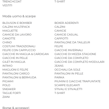
TRENCHCOAT
T-SHIRT
VESTITI
Moda uomo & scarpe
BLOUSON E BOMBER
BOXER ADERENTI
CALZINI MULTIPACK
CALZINI
MAGLIETTE
CAMICIE
CAMICIE DA LAVORO
CAMICIE CASUAL
CANOTTE
CAPPOTTI
CHINO
PANTALONE DA TAILLEUR
COSTUMI TRADIZIONALI
FELPE
FELPE CON CAPPUCCIO
GIACCHE INVERNALI
GIACCHE IN MAGLIA & CARDIGAN
GIACCHE DI MEZZA STAGIONE
GIACCHE IN PELLE
GIACCHE DA COMPLETO
GILET IN MAGLIA
GIACCHE DA COMPLETO MODULARI
INTIMO
JEANS
MAGLIONI E FELPE
OCCHIALI DA SOLE
PANTALONI CARGO
PANTALONI IN PELLE
PANTALONI & BERMUDA
PARKA
PIGIAMI
PIUMINI E GIACCHE TRAPUNTATE
POLO
SCARPE ELEGANTI
SNEAKER
STIVALI E STIVALETTI
TAGLIE FORTI
T-SHIRT
ZAINI
Borse & accessori