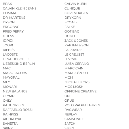
BRAX
CALVIN KLEIN
CALVIN KLEIN JEANS
CLINIQUE
COMMA
COPENHAGEN
DR. MARTENS
DRYKORN
DYSON
ECOALF
ERGOBAG
FALKE
FRED PERRY
GOT BAG
GUESS
HUGO
IZIPIZI
JACK & JONES
JOOP!
KAPTEN & SON
KIEHL’S
LA PRAIRIE
LACOSTE
LE CREUSET
LENA HOSCHEK
LEVI’S®
LIEBESKIND BERLIN
LUISA CERANO
MAC
MARC CAIN
MARC JACOBS
MARC O’POLO
MAYORAL
MCM
MEY
MICHAEL KORS
MONARI
MOS MOSH
NEW BALANCE
OFFICINE CREATIVE
OLYMP
ON
ONLY
OPUS
PAUL GREEN
POLO RALPH LAUREN
RAFFAELLO ROSSI
RAGWEAR
RAINKISS
REPLAY
RICHROYAL
SAMSONITE
SANETTA
SATCH
SKINY
SMEG