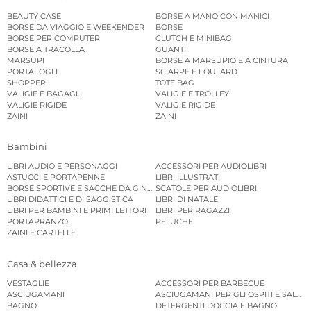
BEAUTY CASE
BORSE A MANO CON MANICI
BORSE DA VIAGGIO E WEEKENDER
BORSE
BORSE PER COMPUTER
CLUTCH E MINIBAG
BORSE A TRACOLLA
GUANTI
MARSUPI
BORSE A MARSUPIO E A CINTURA
PORTAFOGLI
SCIARPE E FOULARD
SHOPPER
TOTE BAG
VALIGIE E BAGAGLI
VALIGIE E TROLLEY
VALIGIE RIGIDE
VALIGIE RIGIDE
ZAINI
ZAINI
Bambini
LIBRI AUDIO E PERSONAGGI
ACCESSORI PER AUDIOLIBRI
ASTUCCI E PORTAPENNE
LIBRI ILLUSTRATI
BORSE SPORTIVE E SACCHE DA GINNASTICA
SCATOLE PER AUDIOLIBRI
LIBRI DIDATTICI E DI SAGGISTICA
LIBRI DI NATALE
LIBRI PER BAMBINI E PRIMI LETTORI
LIBRI PER RAGAZZI
PORTAPRANZO
PELUCHE
ZAINI E CARTELLE
Casa & bellezza
VESTAGLIE
ACCESSORI PER BARBECUE
ASCIUGAMANI
ASCIUGAMANI PER GLI OSPITI E SALVIE
BAGNO
DETERGENTI DOCCIA E BAGNO