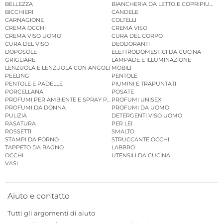
BELLEZZA
BIANCHERIA DA LETTO E COPRIPIUMINI
BICCHIERI
CANDELE
CARNAGIONE
COLTELLI
CREMA OCCHI
CREMA VISO
CREMA VISO UOMO
CURA DEL CORPO
CURA DEL VISO
DEODORANTI
DOPOSOLE
ELETTRODOMESTICI DA CUCINA
GRIGLIARE
LAMPADE E ILLUMINAZIONE
LENZUOLA E LENZUOLA CON ANGOLI
MOBILI
PEELING
PENTOLE
PENTOLE E PADELLE
PIUMINI E TRAPUNTATI
PORCELLANA
POSATE
PROFUMI PER AMBIENTE E SPRAY PER AMBIENTE
PROFUMI UNISEX
PROFUMI DA DONNA
PROFUMI DA UOMO
PULIZIA
DETERGENTI VISO UOMO
RASATURA
PER LEI
ROSSETTI
SMALTO
STAMPI DA FORNO
STRUCCANTE OCCHI
TAPPETO DA BAGNO
LABBRO
OCCHI
UTENSILI DA CUCINA
VASI
Aiuto e contatto
Tutti gli argomenti di aiuto