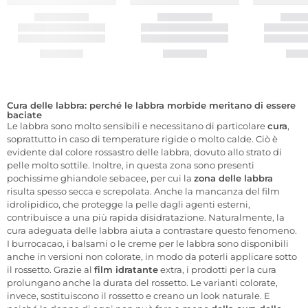
Cura delle labbra: perché le labbra morbide meritano di essere
baciate
Le labbra sono molto sensibili e necessitano di particolare
cura
,
soprattutto in caso di temperature rigide o molto calde. Ciò è
evidente dal colore rossastro delle labbra, dovuto allo strato di
pelle molto sottile. Inoltre, in questa zona sono presenti
pochissime ghiandole sebacee, per cui la
zona delle labbra
risulta spesso secca e screpolata. Anche la mancanza del film
idrolipidico, che protegge la pelle dagli agenti esterni,
contribuisce a una più rapida disidratazione. Naturalmente, la
cura adeguata delle labbra aiuta a contrastare questo fenomeno.
I burrocacao, i balsami o le creme per le labbra sono disponibili
anche in versioni non colorate, in modo da poterli applicare sotto
il rossetto. Grazie al
film idratante
extra, i prodotti per la cura
prolungano anche la durata del rossetto. Le varianti colorate,
invece, sostituiscono il rossetto e creano un look naturale. E