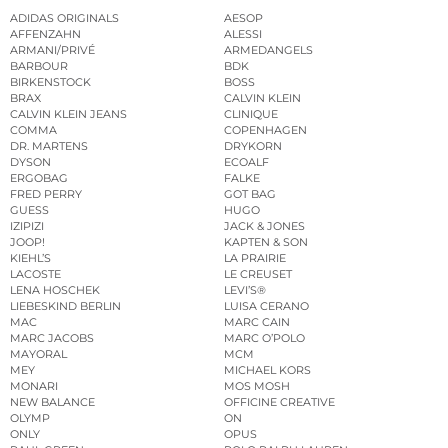
ADIDAS ORIGINALS
AESOP
AFFENZAHN
ALESSI
ARMANI/PRIVÉ
ARMEDANGELS
BARBOUR
BDK
BIRKENSTOCK
BOSS
BRAX
CALVIN KLEIN
CALVIN KLEIN JEANS
CLINIQUE
COMMA
COPENHAGEN
DR. MARTENS
DRYKORN
DYSON
ECOALF
ERGOBAG
FALKE
FRED PERRY
GOT BAG
GUESS
HUGO
IZIPIZI
JACK & JONES
JOOP!
KAPTEN & SON
KIEHL’S
LA PRAIRIE
LACOSTE
LE CREUSET
LENA HOSCHEK
LEVI’S®
LIEBESKIND BERLIN
LUISA CERANO
MAC
MARC CAIN
MARC JACOBS
MARC O’POLO
MAYORAL
MCM
MEY
MICHAEL KORS
MONARI
MOS MOSH
NEW BALANCE
OFFICINE CREATIVE
OLYMP
ON
ONLY
OPUS