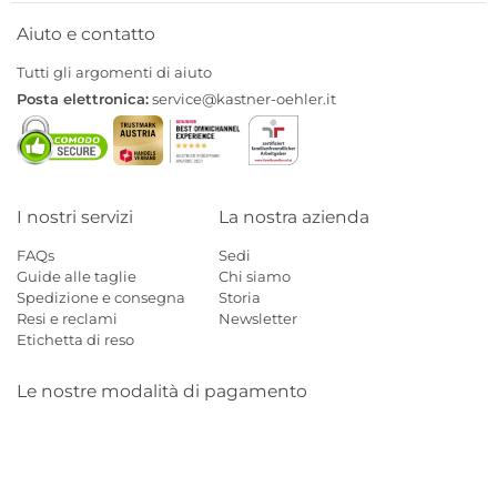
Aiuto e contatto
Tutti gli argomenti di aiuto
Posta elettronica:
service@kastner-oehler.it
I nostri servizi
La nostra azienda
FAQs
Sedi
Guide alle taglie
Chi siamo
Spedizione e consegna
Storia
Resi e reclami
Newsletter
Etichetta di reso
Le nostre modalità di pagamento
Mastercard
Visa
Diners
Applepay
Amazon
Paypal
Klarn