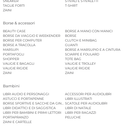
SNEAKER
STIVALI E STIVALETTI
TAGLIE FORTI
T-SHIRT
ZAINI
Borse & accessori
BEAUTY CASE
BORSE A MANO CON MANICI
BORSE DA VIAGGIO E WEEKENDER
BORSE
BORSE PER COMPUTER
CLUTCH E MINIBAG
BORSE A TRACOLLA
GUANTI
MARSUPI
BORSE A MARSUPIO E A CINTURA
PORTAFOGLI
SCIARPE E FOULARD
SHOPPER
TOTE BAG
VALIGIE E BAGAGLI
VALIGIE E TROLLEY
VALIGIE RIGIDE
VALIGIE RIGIDE
ZAINI
ZAINI
Bambini
LIBRI AUDIO E PERSONAGGI
ACCESSORI PER AUDIOLIBRI
ASTUCCI E PORTAPENNE
LIBRI ILLUSTRATI
BORSE SPORTIVE E SACCHE DA GINNASTICA
SCATOLE PER AUDIOLIBRI
LIBRI DIDATTICI E DI SAGGISTICA
LIBRI DI NATALE
LIBRI PER BAMBINI E PRIMI LETTORI
LIBRI PER RAGAZZI
PORTAPRANZO
PELUCHE
ZAINI E CARTELLE