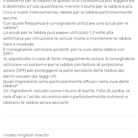
Il balsamo per le labbra ha spesso una consistenza più leggera ed
è destinato all’uso quotidiano, mentre il burro per le labbra è più
ricco e nutre intensamente, ideale per le labbra particolarmente
secche.
Con quale frequenza è consigliabile utilizzare uno scrub per le
labbra?
Lo scrub per le labbra può essere utilizzato 1-2 volte alla
settimana per rimuovere le cellule morte e mantenere le labbra
lisce e morbide.
È consigliabile utilizzare prodotti per la cura delle labbra con
SPF?
Sì, soprattutto in caso di forte irraggiamento solare, è consigliabile
utilizzare un balsamo per le labbra con fattore di protezione
solare (SPF) per proteggere la pelle sensibile delle labbra dai
danni causati dai raggi UV.
Quali ingredienti sono particolarmente efficaci nella cura delle
labbra?
Gli ingredienti naturali come il burro di karité, l’olio di jojoba, la
cera d’api e l’acido ialuronico sono particolarmente nutrienti e
idratano le labbra senza seccarle.
I nostri migliori marchi