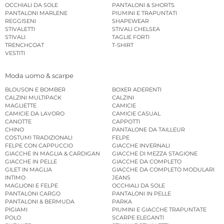
OCCHIALI DA SOLE
PANTALONI & SHORTS
PANTALONI MARLENE
PIUMINI E TRAPUNTATI
REGGISENI
SHAPEWEAR
STIVALETTI
STIVALI CHELSEA
STIVALI
TAGLIE FORTI
TRENCHCOAT
T-SHIRT
VESTITI
Moda uomo & scarpe
BLOUSON E BOMBER
BOXER ADERENTI
CALZINI MULTIPACK
CALZINI
MAGLIETTE
CAMICIE
CAMICIE DA LAVORO
CAMICIE CASUAL
CANOTTE
CAPPOTTI
CHINO
PANTALONE DA TAILLEUR
COSTUMI TRADIZIONALI
FELPE
FELPE CON CAPPUCCIO
GIACCHE INVERNALI
GIACCHE IN MAGLIA & CARDIGAN
GIACCHE DI MEZZA STAGIONE
GIACCHE IN PELLE
GIACCHE DA COMPLETO
GILET IN MAGLIA
GIACCHE DA COMPLETO MODULARI
INTIMO
JEANS
MAGLIONI E FELPE
OCCHIALI DA SOLE
PANTALONI CARGO
PANTALONI IN PELLE
PANTALONI & BERMUDA
PARKA
PIGIAMI
PIUMINI E GIACCHE TRAPUNTATE
POLO
SCARPE ELEGANTI