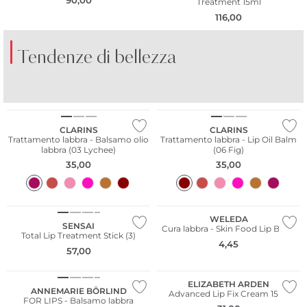
Treatment 15ml
116,00
Tendenze di bellezza
PROFUMI
PROFUMI
AGRUMATI
FRESCHI
CLARINS
CLARINS
Trattamento labbra - Balsamo olio
Trattamento labbra - Lip Oil Balm
labbra (03 Lychee)
(06 Fig)
35,00
35,00
Sostenibile
WELEDA
SENSAI
Cura labbra - Skin Food Lip Balm
Total Lip Treatment Stick (3)
Più venduto
4,45
57,00
Sostenibile
ELIZABETH ARDEN
ANNEMARIE BÖRLIND
Advanced Lip Fix Cream 15ml
FOR LIPS - Balsamo labbra