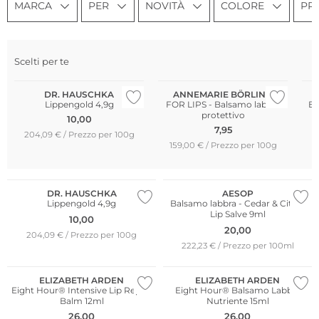
MARCA
PER
NOVITÀ
COLORE
PR
Sostenibile
Sostenibile
Scelti per te
Più venduto
Più venduto
DR. HAUSCHKA
ANNEMARIE BÖRLIND
Lippengold 4,9g
FOR LIPS - Balsamo labbra
Ei
protettivo
10,00
7,95
204,09 € / Prezzo per 100g
159,00 € / Prezzo per 100g
1
DR. HAUSCHKA
AESOP
Lippengold 4,9g
Balsamo labbra - Cedar & Citrus
Lip Salve 9ml
10,00
20,00
204,09 € / Prezzo per 100g
222,23 € / Prezzo per 100ml
ELIZABETH ARDEN
ELIZABETH ARDEN
Eight Hour® Intensive Lip Repair
Eight Hour® Balsamo Labbra
Balm 12ml
Nutriente 15ml
26,00
26,00