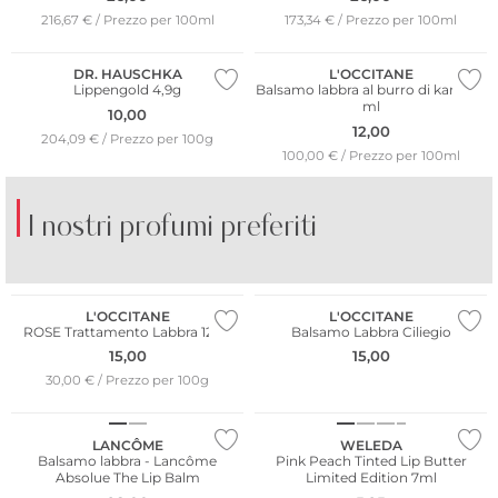
Più venduto
216,67 € / Prezzo per 100ml
173,34 € / Prezzo per 100ml
Sostenibile
DR. HAUSCHKA
L'OCCITANE
Lippengold 4,9g
Balsamo labbra al burro di karité 12
ml
10,00
12,00
204,09 € / Prezzo per 100g
100,00 € / Prezzo per 100ml
I nostri profumi preferiti
BORNTO­STANDOUT
BRUNELLO CUCINELLI
LIB
L'OCCITANE
L'OCCITANE
ROSE Trattamento Labbra 12ml
Balsamo Labbra Ciliegio
15,00
15,00
Edizione limitata
30,00 € / Prezzo per 100g
Sostenibile
LANCÔME
WELEDA
Balsamo labbra - Lancôme
Pink Peach Tinted Lip Butter
Absolue The Lip Balm
Limited Edition 7ml