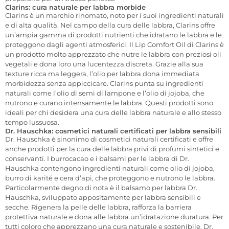
Clarins: cura naturale per labbra morbide
Clarins è un marchio rinomato, noto per i suoi ingredienti naturali
e di alta qualità. Nel campo della cura delle labbra, Clarins offre
un’ampia gamma di prodotti nutrienti che idratano le labbra e le
proteggono dagli agenti atmosferici. Il Lip Comfort Oil di Clarins è
un prodotto molto apprezzato che nutre le labbra con preziosi oli
vegetali e dona loro una lucentezza discreta. Grazie alla sua
texture ricca ma leggera, l’olio per labbra dona immediata
morbidezza senza appiccicare. Clarins punta su ingredienti
naturali come l’olio di semi di lampone e l’olio di jojoba, che
nutrono e curano intensamente le labbra. Questi prodotti sono
ideali per chi desidera una cura delle labbra naturale e allo stesso
tempo lussuosa.
Dr. Hauschka: cosmetici naturali certificati per labbra sensibili
Dr. Hauschka è sinonimo di cosmetici naturali certificati e offre
anche prodotti per la cura delle labbra privi di profumi sintetici e
conservanti. I burrocacao e i balsami per le labbra di Dr.
Hauschka contengono ingredienti naturali come olio di jojoba,
burro di karité e cera d’api, che proteggono e nutrono le labbra.
Particolarmente degno di nota è il balsamo per labbra Dr.
Hauschka, sviluppato appositamente per labbra sensibili e
secche. Rigenera la pelle delle labbra, rafforza la barriera
protettiva naturale e dona alle labbra un’idratazione duratura. Per
tutti coloro che apprezzano una cura naturale e sostenibile, Dr.