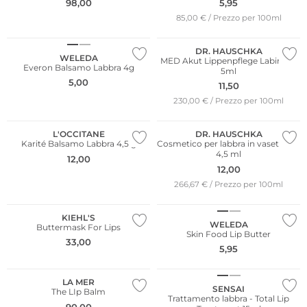
98,00
5,95
Più venduto
85,00 € / Prezzo per 100ml
Sostenibile
Sostenibile
DR. HAUSCHKA
WELEDA
MED Akut Lippenpflege Labimint
Everon Balsamo Labbra 4g
5ml
5,00
11,50
230,00 € / Prezzo per 100ml
Sostenibile
L'OCCITANE
DR. HAUSCHKA
Karité Balsamo Labbra 4,5 g
Cosmetico per labbra in vasetto da
4,5 ml
12,00
12,00
266,67 € / Prezzo per 100ml
Sostenibile
KIEHL'S
WELEDA
Buttermask For Lips
Skin Food Lip Butter
33,00
5,95
LA MER
SENSAI
The LIp Balm
Trattamento labbra - Total Lip
90,00