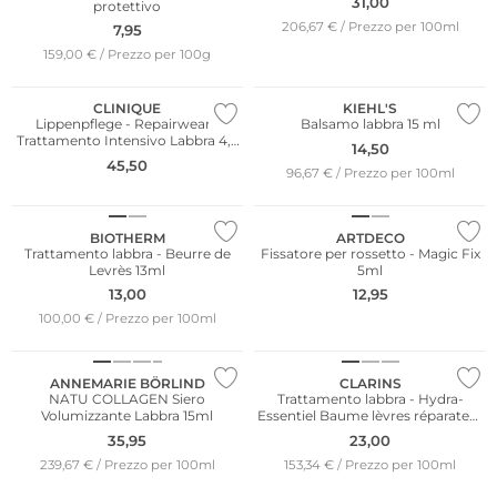
31,00
protettivo
206,67 € / Prezzo per 100ml
7,95
159,00 € / Prezzo per 100g
CLINIQUE
KIEHL'S
Lippenpflege - Repairwear -
Balsamo labbra 15 ml
Trattamento Intensivo Labbra 4,5
14,50
g
45,50
96,67 € / Prezzo per 100ml
Resistente all'acqua
BIOTHERM
ARTDECO
Trattamento labbra - Beurre de
Fissatore per rossetto - Magic Fix
Levrès 13ml
5ml
13,00
12,95
100,00 € / Prezzo per 100ml
Sostenibile
ANNEMARIE BÖRLIND
CLARINS
NATU COLLAGEN Siero
Trattamento labbra - Hydra-
Volumizzante Labbra 15ml
Essentiel Baume lèvres réparateur
15ml
35,95
23,00
239,67 € / Prezzo per 100ml
153,34 € / Prezzo per 100ml