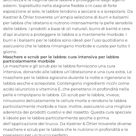
esterni. Soprattutto nella stagione fredda o in caso di forte
esposizione al sole, le labbra tendono a seccarsi e a screpolarsi. Da
Kastner & Öhler troverete un’ampia selezione di burri e balsami
per labbra che idratano e nutrono intensamente la pelle sensibile
delle labbra. I prodotti a base di oli naturali, burro di karité e cera
d’api aiutano a proteggere le labbra e a mantenerle morbide. I
burri e i balsami per le labbra sono ideali per l’uso quotidiano e
assicurano che le labbra rimangano morbide e curate per tutto il
giorno.
Maschere e scrub per le labbra: cura intensiva per labbra
particolarmente morbide
Le maschere e gli scrub per le labbra forniscono una cura
intensiva, donando alle labbra un’idratazione e una cura extra. Le
maschere per le labbra agiscono durante la notte e rigenerano le
labbra secche e screpolate. Contengono ingredienti ricchi come
acido ialuronico o vitamina E, che penetrano in profondità nella
pelle e rimpolpano le labbra. Gli scrub per le labbra, invece,
rimuovono delicatamente le cellule morte e rendono le labbra
particolarmente morbide e lisce. Inoltre, assicurano una migliore
aderenza dei prodotti curativi e del rossetto. Questa cura speciale
è ideale per le labbra particolarmente secche o prima
dell’applicazione del trucco. Da Kastner & Öhler troverete diverse
maschere e scrub per le labbra che le nutrono in profondità e le
preparano per un trucco perfetto.