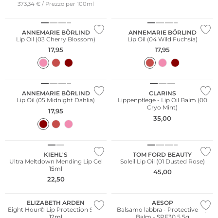
373,34 € / Prezzo per 100ml
Sostenibile
Sostenibile
ANNEMARIE BÖRLIND
ANNEMARIE BÖRLIND
Lip Oil (03 Cherry Blossom)
Lip Oil (04 Wild Fuchsia)
17,95
17,95
Sostenibile
ANNEMARIE BÖRLIND
CLARINS
Lip Oil (05 Midnight Dahlia)
Lippenpflege - Lip Oil Balm (00
Cryo Mint)
17,95
35,00
NUOVO
KIEHL'S
TOM FORD BEAUTY
Ultra Meltdown Mending Lip Gel
Soleil Lip Oil (01 Dusted Rose)
15ml
45,00
22,50
ELIZABETH ARDEN
AESOP
Eight Hour® Lip Protection Stick
Balsamo labbra - Protective Lip
12ml
Balm - SPF30 5,5g