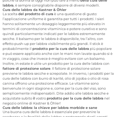
poiché la donna di oggi non può fare a meno
della cura delle
labbra
, è sempre consigliabile disporre di diversi modelli.
Cura delle labbra da Kastner & Öhler
La scelta
del prodotto di cura
è una questione di gusto:
l’applicazione uniforme è garantita per tutti i prodotti. I sieri
hanno solitamente un dosaggio leggermente più elevato in
termini di concentrazione vitaminica e potere curativo e sono
quindi particolarmente indicati per le labbra estremamente
secche. Il balsamo per le labbra è disponibile, tra l’altro, con
effetto push-up per labbra visibilmente più grandi. Il stick è
probabilmente il
prodotto per la cura delle labbra
più popolare
e può essere applicato anche con le mani non lavate quando si è
in viaggio, cosa che invece è meglio evitare con un balsamo.
Inoltre, in estate è utile un prodotto per la cura delle labbra con
fattore di protezione solare
. Il fattore di protezione solare
previene le labbra secche e screpolate. In inverno, i prodotti per la
cura delle labbra con burro di karité, olio di jojoba o olio di rosa
canina offrono una protezione efficace. Le vitamine sono
benvenute in ogni stagione e, come per la cura del viso, sono
semplicemente indispensabili. Dite addio alle labbra secche e
acquistate subito
il
vostro
prodotto per la cura delle labbra
nel
negozio online di Kastner & Öhler!
Cura delle labbra: la chiave per labbra morbide e sane
Una buona cura delle labbra è essenziale per prevenire la
secchezza e la fragilità delle labbra e proteggerle dagli agenti