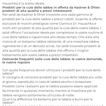
Hauschka è la scelta ideale.
Prodotti per la cura delle labbra in offerta da Kastner & Öhler:
prodotti di alta qualità a prezzi interessanti
Nei saldi da Kastner & Öhler troverete una vasta gamma di
prodotti per la cura delle labbra a prezzi ridotti. Scoprite le offerte
esclusive di marchi prestigiosi come Clarins e Dr. Hauschka e
molti altri prodotti di alta qualità per la cura delle vostre labbra. I
saldi offrono l’occasione ideale per completare la vostra routine di
cura delle labbra e risparmiare allo stesso tempo. Che siate alla
ricerca di un balsamo labbra idratante, di una maschera labbra
rigenerante o di un delicato scrub, nei saldi troverete prodotti di
alta qualità per la cura delle labbra che offrono il miglior
trattamento alle vostre labbra a prezzi imbattibili.
Domande frequenti sulla cura delle labbra: le vostre domande,
le nostre risposte
Con quale frequenza dovrei utilizzare i prodotti per la cura delle
labbra?
Si consiglia di utilizzare prodotti per la cura delle labbra più volte
al giorno, soprattutto in caso di labbra secche o screpolate.
Prodotti come i balsami per le labbra possono essere applicati
facilmente in qualsiasi momento, mentre le maschere per le
labbra vengono solitamente utilizzate di notte.
Qual è la differenza tra balsamo per le labbra e burro per le
labbra?