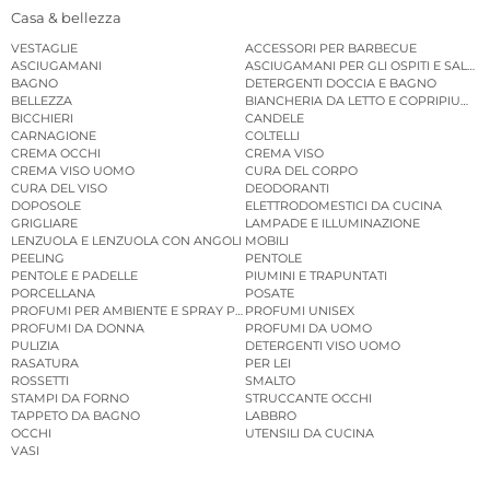
Casa & bellezza
VESTAGLIE
ACCESSORI PER BARBECUE
ASCIUGAMANI
ASCIUGAMANI PER GLI OSPITI E SALVIE
BAGNO
DETERGENTI DOCCIA E BAGNO
BELLEZZA
BIANCHERIA DA LETTO E COPRIPIUMINI
BICCHIERI
CANDELE
CARNAGIONE
COLTELLI
CREMA OCCHI
CREMA VISO
CREMA VISO UOMO
CURA DEL CORPO
CURA DEL VISO
DEODORANTI
DOPOSOLE
ELETTRODOMESTICI DA CUCINA
GRIGLIARE
LAMPADE E ILLUMINAZIONE
LENZUOLA E LENZUOLA CON ANGOLI
MOBILI
PEELING
PENTOLE
PENTOLE E PADELLE
PIUMINI E TRAPUNTATI
PORCELLANA
POSATE
PROFUMI PER AMBIENTE E SPRAY PER AMBIENTE
PROFUMI UNISEX
PROFUMI DA DONNA
PROFUMI DA UOMO
PULIZIA
DETERGENTI VISO UOMO
RASATURA
PER LEI
ROSSETTI
SMALTO
STAMPI DA FORNO
STRUCCANTE OCCHI
TAPPETO DA BAGNO
LABBRO
OCCHI
UTENSILI DA CUCINA
VASI