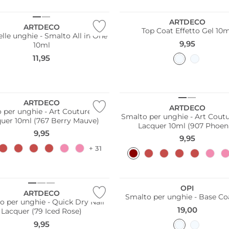
ARTDECO
ARTDECO
Top Coat Effetto Gel 10
elle unghie - Smalto All in One
9,95
10ml
11,95
ARTDECO
ARTDECO
 per unghie - Art Couture Nail
Smalto per unghie - Art Coutu
uer 10ml (767 Berry Mauve)
Lacquer 10ml (907 Phoen
9,95
9,95
+ 31
OPI
ARTDECO
Smalto per unghie - Base Coa
o per unghie - Quick Dry Nail
19,00
Lacquer (79 Iced Rose)
9,95