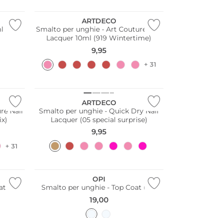
ARTDECO
ml
Smalto per unghie - Art Couture Nail
Lacquer 10ml (919 Wintertime)
9,95
+ 31
ARTDECO
re Nail
Smalto per unghie - Quick Dry Nail
ix)
Lacquer (05 special surprise)
9,95
+ 31
OPI
t (10)
Smalto per unghie - Top Coat (30)
19,00