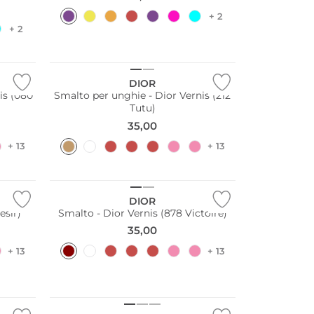
+ 2
+ 2
DIOR
is (080
Smalto per unghie - Dior Vernis (212
Tutu)
35,00
+ 13
+ 13
DIOR
esir)
Smalto - Dior Vernis (878 Victoire)
35,00
+ 13
+ 13