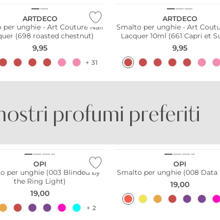
ARTDECO
ARTDECO
 per unghie - Art Couture Nail
Smalto per unghie - Art Coutu
quer (698 roasted chestnut)
Lacquer 10ml (661 Capri et S
9,95
9,95
+ 31
 nostri profumi preferiti
BORNTO­STANDOUT
BRUNELLO CUCINELLI
OPI
OPI
o per unghie (003 Blinded by
Smalto per unghie (008 Data
the Ring Light)
19,00
19,00
+ 2