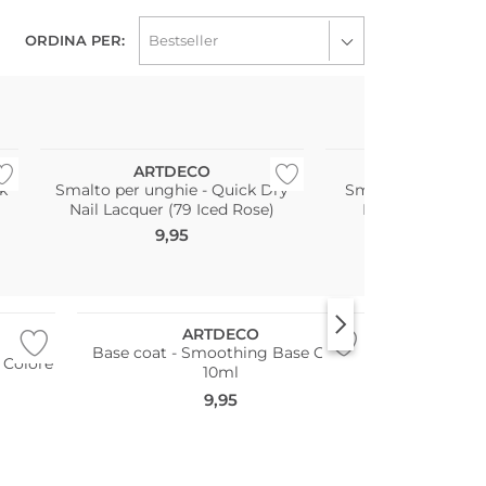
ORDINA PER:
ARTDECO
OPI
k
Smalto per unghie - Quick Dry
Smalto per unghie 
Nail Lacquer (79 Iced Rose)
Mirror On THE 
9,95
19,00
126,67 € / Prezzo 
ARTDECO
Base coat - Smoothing Base Coat
 Colore
10ml
9,95