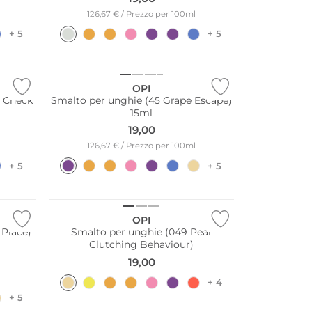
126,67 € / Prezzo per 100ml
+ 5
+ 5
OPI
y Check
Smalto per unghie (45 Grape Escape)
15ml
19,00
126,67 € / Prezzo per 100ml
+ 5
+ 5
OPI
 Place)
Smalto per unghie (049 Pear
Clutching Behaviour)
19,00
+ 4
+ 5