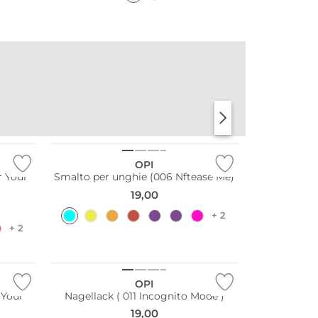
NOTA
PROFUMI
ACQUATICA
CIPRIATI
OPI
r Your
Smalto per unghie (006 Nftease Me)
19,00
+ 2
+ 2
OPI
 Your
Nagellack ( 011 Incognito Mode )
19,00