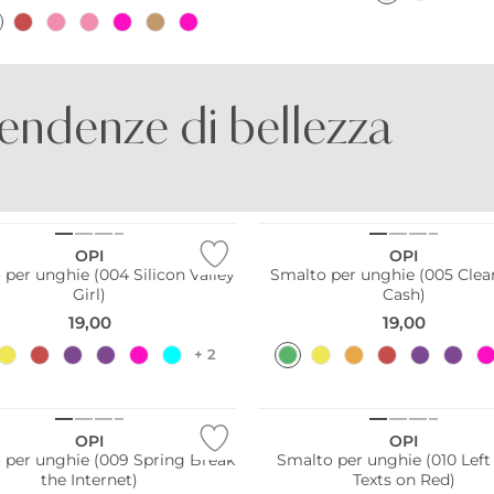
endenze di bellezza
PROFUMI
PROFUMI
AGRUMATI
FRESCHI
OPI
OPI
per unghie (004 Silicon Valley
Smalto per unghie (005 Clea
Girl)
Cash)
19,00
19,00
+ 2
OPI
OPI
 per unghie (009 Spring Break
Smalto per unghie (010 Left
the Internet)
Texts on Red)