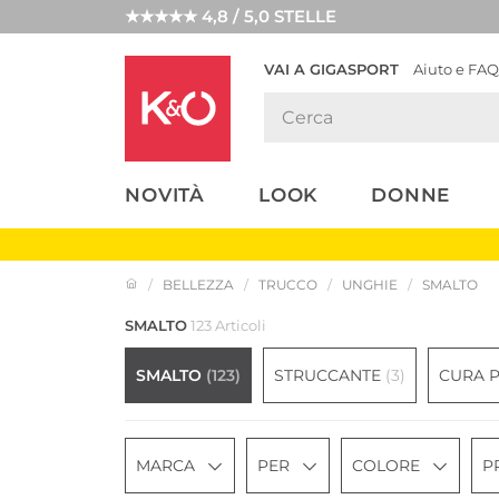
★★★★★ 4,8 / 5,0 STELLE
VAI A GIGASPORT
Aiuto e FAQ
TENDENZE
LOOK
WEDDING
MODA
VIBES
NOVITÀ
LOOK
DONNE
BELLEZZA
TRUCCO
UNGHIE
SMALTO
SMALTO
123 Articoli
SMALTO
(123)
STRUCCANTE
(3)
CURA 
MARCA
PER
COLORE
P