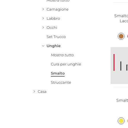
Mostra tutto
Carnagione
Smalto
Labbro
Lac
Occhi
Set Trucco
Unghie
Mostra tutto
I
Cura per unghie
Smalto
Struccante
Casa
Smalt