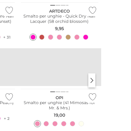
ARTDECO
re Nail
Smalto per unghie - Quick Dry Nail
unset)
Lacquer (58 orchid blossom)
9,95
+ 31
LBTY.
IGGYWOO
LIBERTY BEAUTY
OPI
 Peach)
Smalto per unghie (41 Mimosas for
Mr. & Mrs.)
19,00
+ 2