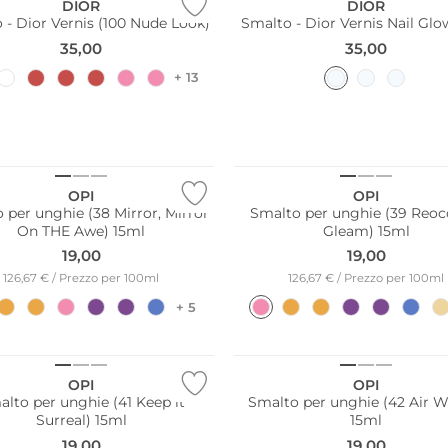
DIOR
DIOR
 - Dior Vernis (100 Nude Look)
Smalto - Dior Vernis Nail Gl
35,00
35,00
+ 13
OPI
OPI
 per unghie (38 Mirror, Mirror
Smalto per unghie (39 Reoc
On THE Awe) 15ml
Gleam) 15ml
19,00
19,00
126,67 € / Prezzo per 100ml
126,67 € / Prezzo per 100ml
+ 5
OPI
OPI
lto per unghie (41 Keep it
Smalto per unghie (42 Air W
Surreal) 15ml
15ml
19,00
19,00