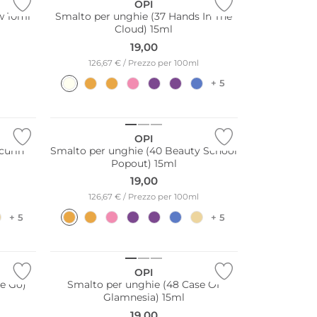
OPI
ow 10ml
Smalto per unghie (37 Hands In The
Cloud) 15ml
19,00
126,67 € / Prezzo per 100ml
+ 5
OPI
curin
Smalto per unghie (40 Beauty School
Popout) 15ml
19,00
126,67 € / Prezzo per 100ml
+ 5
+ 5
OPI
e Go)
Smalto per unghie (48 Case Of
Glamnesia) 15ml
19,00