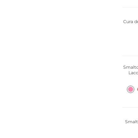
Cura d
Smalto
Lacq
Smalt