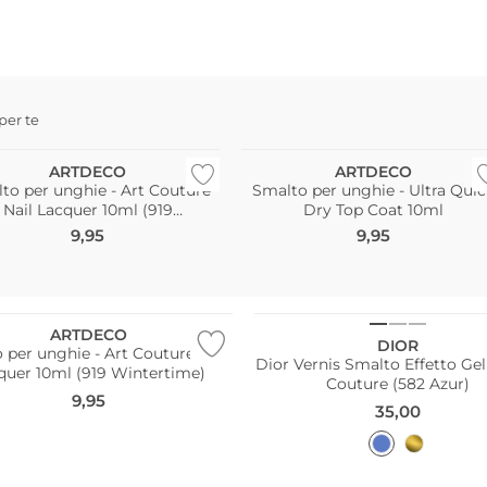
 per te
ARTDECO
ARTDECO
to per unghie - Art Couture
Smalto per unghie - Ultra Quic
Nail Lacquer 10ml (919
Dry Top Coat 10ml
Wintertime)
9,95
9,95
ARTDECO
DIOR
 per unghie - Art Couture Nail
Dior Vernis Smalto Effetto Gel
quer 10ml (919 Wintertime)
Couture (582 Azur)
9,95
35,00