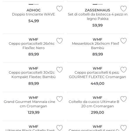
ADHOC
ZASSENHAUS
Doppio trinciante WAVE
Set di coltelli da bistecca 4 pezzi in
legno Pakka
54,99
59,99
WMF
WMF
Ceppo portacoltelli 26x14cm
Messerblock 26x14cm FlexTec
FlexTec Nero
Bambù
89,99
89,99
WMF
WMF
Ceppo portacoltelli 30x12cm
Ceppo portacoltelli 6 pezzi
Kompakt Flextec Bambù
GOURMET FLEXTEC Cromargan
89,99
449,00
WMF
WMF
Grand Gourmet Mannaia cinese 15
Coltello da cuoco Ultimate Black
cm Cromargan
20 cm Cromargan
129,99
299,00
WMF
WMF
Ultimate Black Coltello Santoku
Ceppo portacoltelli 6 pezzi Grand