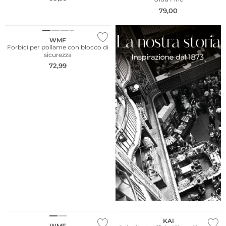
79,00
WMF
Forbici per pollame con blocco di
sicurezza
72,99
KAI
WMF