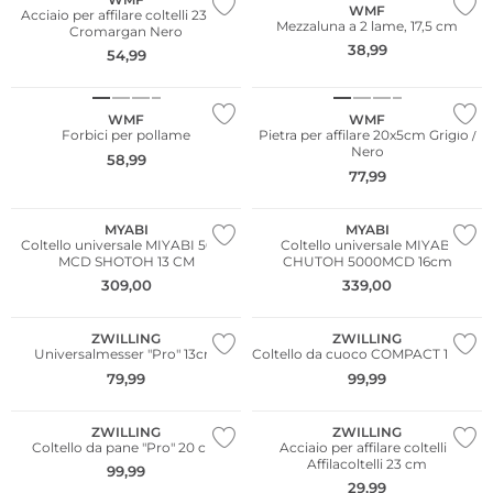
WMF
Acciaio per affilare coltelli 23 cm
Mezzaluna a 2 lame, 17,5 cm
Cromargan Nero
38,99
54,99
WMF
WMF
Forbici per pollame
Pietra per affilare 20x5cm Grigio /
Nero
58,99
77,99
MYABI
MYABI
Coltello universale MIYABI 5000
Coltello universale MIYABI
MCD SHOTOH 13 CM
CHUTOH 5000MCD 16cm
309,00
339,00
ZWILLING
ZWILLING
Universalmesser "Pro" 13cm
Coltello da cuoco COMPACT 14 CM
79,99
99,99
ZWILLING
ZWILLING
Coltello da pane "Pro" 20 cm
Acciaio per affilare coltelli -
Affilacoltelli 23 cm
99,99
29,99