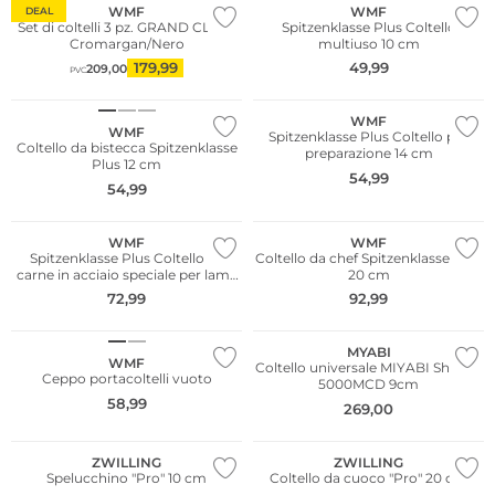
WMF
WMF
DEAL
Set di coltelli 3 pz. GRAND CLASS
Spitzenklasse Plus Coltello
Cromargan/Nero
multiuso 10 cm
179,99
49,99
209,00
PVC
WMF
WMF
Spitzenklasse Plus Coltello per
Coltello da bistecca Spitzenklasse
preparazione 14 cm
Plus 12 cm
54,99
54,99
WMF
WMF
Spitzenklasse Plus Coltello da
Coltello da chef Spitzenklasse Plus
carne in acciaio speciale per lame
20 cm
20 cm
72,99
92,99
MYABI
WMF
Coltello universale MIYABI Shotoh
Ceppo portacoltelli vuoto
5000MCD 9cm
58,99
269,00
ZWILLING
ZWILLING
Spelucchino "Pro" 10 cm
Coltello da cuoco "Pro" 20 cm