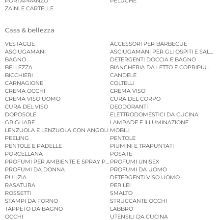
PORTAPRANZO
PELUCHE
ZAINI E CARTELLE
Casa & bellezza
VESTAGLIE
ACCESSORI PER BARBECUE
ASCIUGAMANI
ASCIUGAMANI PER GLI OSPITI E SALVIE
BAGNO
DETERGENTI DOCCIA E BAGNO
BELLEZZA
BIANCHERIA DA LETTO E COPRIPIUMINI
BICCHIERI
CANDELE
CARNAGIONE
COLTELLI
CREMA OCCHI
CREMA VISO
CREMA VISO UOMO
CURA DEL CORPO
CURA DEL VISO
DEODORANTI
DOPOSOLE
ELETTRODOMESTICI DA CUCINA
GRIGLIARE
LAMPADE E ILLUMINAZIONE
LENZUOLA E LENZUOLA CON ANGOLI
MOBILI
PEELING
PENTOLE
PENTOLE E PADELLE
PIUMINI E TRAPUNTATI
PORCELLANA
POSATE
PROFUMI PER AMBIENTE E SPRAY PER AMBIENTE
PROFUMI UNISEX
PROFUMI DA DONNA
PROFUMI DA UOMO
PULIZIA
DETERGENTI VISO UOMO
RASATURA
PER LEI
ROSSETTI
SMALTO
STAMPI DA FORNO
STRUCCANTE OCCHI
TAPPETO DA BAGNO
LABBRO
OCCHI
UTENSILI DA CUCINA