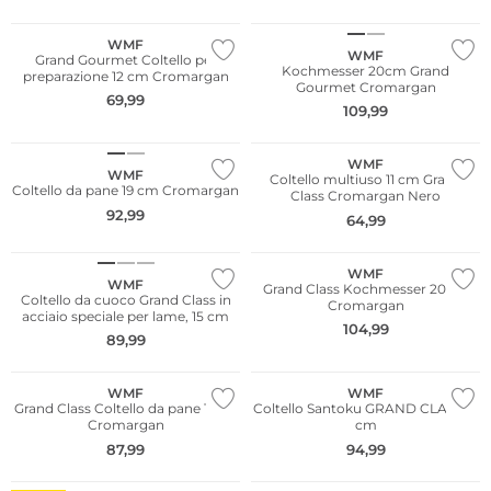
WMF
WMF
Grand Gourmet Coltello per
Kochmesser 20cm Grand
preparazione 12 cm Cromargan
Gourmet Cromargan
69,99
109,99
WMF
WMF
Coltello multiuso 11 cm Grand
Coltello da pane 19 cm Cromargan
Class Cromargan Nero
92,99
64,99
WMF
WMF
Grand Class Kochmesser 20cm
Coltello da cuoco Grand Class in
Cromargan
acciaio speciale per lame, 15 cm
104,99
89,99
WMF
WMF
Grand Class Coltello da pane 19cm
Coltello Santoku GRAND CLASS 18
Cromargan
cm
87,99
94,99
Multi Pack