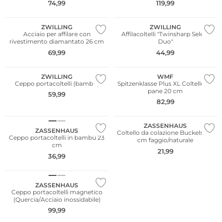
74,99
119,99
ZWILLING
ZWILLING
Acciaio per affilare con
Affilacoltelli "Twinsharp Select
rivestimento diamantato 26 cm
Duo"
69,99
44,99
ZWILLING
WMF
Ceppo portacoltelli (bambù)
Spitzenklasse Plus XL Coltello da
pane 20 cm
59,99
82,99
ZASSENHAUS
ZASSENHAUS
Coltello da colazione Buckels 11,5
Ceppo portacoltelli in bambù 23
cm faggio/naturale
cm
21,99
36,99
ZASSENHAUS
Ceppo portacoltelli magnetico
(Quercia/Acciaio inossidabile)
99,99
Multi Pack