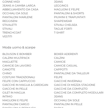
GONNE MIDI
JEANS
JEANS A GAMBA LARGA
LEGGINGS
ABBIGLIAMENTO DA CASA
MAGLIONI E FELPE
OCCHIALI DA SOLE
PANTALONI & SHORTS
PANTALONI MARLENE
PIUMINI E TRAPUNTATI
REGGISENI
SHAPEWEAR
STIVALETTI
STIVALI CHELSEA
STIVALI
TAGLIE FORTI
TRENCHCOAT
T-SHIRT
VESTITI
Moda uomo & scarpe
BLOUSON E BOMBER
BOXER ADERENTI
CALZINI MULTIPACK
CALZINI
MAGLIETTE
CAMICIE
CAMICIE DA LAVORO
CAMICIE CASUAL
CANOTTE
CAPPOTTI
CHINO
PANTALONE DA TAILLEUR
COSTUMI TRADIZIONALI
FELPE
FELPE CON CAPPUCCIO
GIACCHE INVERNALI
GIACCHE IN MAGLIA & CARDIGAN
GIACCHE DI MEZZA STAGIONE
GIACCHE IN PELLE
GIACCHE DA COMPLETO
GILET IN MAGLIA
GIACCHE DA COMPLETO MODULARI
INTIMO
JEANS
MAGLIONI E FELPE
OCCHIALI DA SOLE
PANTALONI CARGO
PANTALONI IN PELLE
PANTALONI & BERMUDA
PARKA