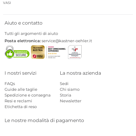
VASI
Aiuto e contatto
Tutti gli argomenti di aiuto
Posta elettronica:
service@kastner-oehler.it
I nostri servizi
La nostra azienda
FAQs
Sedi
Guide alle taglie
Chi siamo
Spedizione e consegna
Storia
Resi e reclami
Newsletter
Etichetta di reso
Le nostre modalità di pagamento
Mastercard
Visa
Diners
Applepay
Amazon
Paypal
Klarn