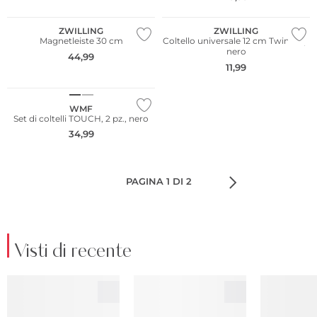
Più venduto
ZWILLING
ZWILLING
Magnetleiste 30 cm
Coltello universale 12 cm Twin Grip
nero
44,99
11,99
WMF
Set di coltelli TOUCH, 2 pz., nero
34,99
PAGINA 1 DI 2
Visti di recente