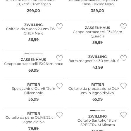
18,5 cm Cromargan
Class FlexTec Nero
299,00
359,00
ZWILLING
ZASSENHAUS
Coltello da cuoco 20 cm TWIN-
Ceppo portacoltelli 13x26cm
CHEF Nero
Quercia
56,99
59,99
ZWILLING
ZASSENHAUS
Barra magnetica 30 cm Alu Silver
Ceppo portacoltelli 13x26cm noce
43,99
69,99
RITTER
RITTER
Spelucchino OLIVE 12cm
Coltello da preparazione OLIVE 16
Olivenholz
cm in legno d'olivo
55,99
65,99
RITTER
ZWILLING
Coltello da pane OLIVE 22 cm in
Coltello Santoku 18 cm
legno d'olivo
SPECTRUM Micarta
79,99