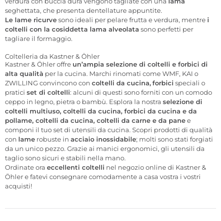
verdura con buccia dura vengono tagliate con una
lama
seghettata, che presenta dentellature appuntite.
Le lame ricurve
sono ideali per pelare frutta e verdura, mentre
i
coltelli con la cosiddetta lama alveolata
sono perfetti per
tagliare il formaggio.
Coltelleria da Kastner & Öhler
Kastner & Öhler offre
un’ampia selezione di coltelli e forbici di
alta qualità
per la cucina. Marchi rinomati come WMF, KAI o
ZWILLING convincono con
coltelli da cucina,
forbici
speciali o
pratici
set di coltelli
: alcuni di questi sono forniti con un comodo
ceppo in legno, pietra o bambù. Esplora la nostra
selezione di
coltelli multiuso, coltelli da cucina, forbici da cucina e da
pollame, coltelli da cucina, coltelli da carne e da pane
e
componi il tuo set di utensili da cucina. Scopri prodotti di qualità
con
lame
robuste in
acciaio inossidabile
; molti sono stati forgiati
da un unico pezzo. Grazie ai manici ergonomici, gli utensili da
taglio sono sicuri e stabili nella mano.
Ordinate ora
eccellenti coltelli
nel negozio online di Kastner &
Öhler e fatevi consegnare comodamente a casa vostra i vostri
acquisti!