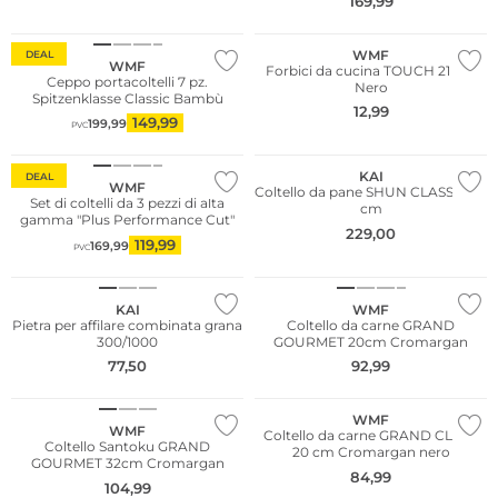
169,99
WMF
DEAL
WMF
Forbici da cucina TOUCH 21 cm
Ceppo portacoltelli 7 pz.
Nero
Spitzenklasse Classic Bambù
12,99
149,99
199,99
PVC
KAI
DEAL
WMF
Coltello da pane SHUN CLASSIC 23
Set di coltelli da 3 pezzi di alta
cm
gamma "Plus Performance Cut"
229,00
119,99
169,99
PVC
KAI
WMF
Pietra per affilare combinata grana
Coltello da carne GRAND
300/1000
GOURMET 20cm Cromargan
77,50
92,99
WMF
WMF
Coltello da carne GRAND CLASS
Coltello Santoku GRAND
20 cm Cromargan nero
GOURMET 32cm Cromargan
84,99
104,99