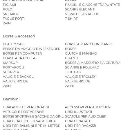
PIGIAMI
PIUMINI E GIACCHE TRAPUNTATE
POLO
SCARPE ELEGANTI
SNEAKER
STIVALI E STIVALETTI
TAGLIE FORTI
T-SHIRT
ZAINI
Borse & accessori
BEAUTY CASE
BORSE A MANO CON MANICI
BORSE DA VIAGGIO E WEEKENDER
BORSE
BORSE PER COMPUTER
CLUTCH E MINIBAG
BORSE A TRACOLLA
GUANTI
MARSUPI
BORSE A MARSUPIO E A CINTURA
PORTAFOGLI
SCIARPE E FOULARD
SHOPPER
TOTE BAG
VALIGIE E BAGAGLI
VALIGIE E TROLLEY
VALIGIE RIGIDE
VALIGIE RIGIDE
ZAINI
ZAINI
Bambini
LIBRI AUDIO E PERSONAGGI
ACCESSORI PER AUDIOLIBRI
ASTUCCI E PORTAPENNE
LIBRI ILLUSTRATI
BORSE SPORTIVE E SACCHE DA GINNASTICA
SCATOLE PER AUDIOLIBRI
LIBRI DIDATTICI E DI SAGGISTICA
LIBRI DI NATALE
LIBRI PER BAMBINI E PRIMI LETTORI
LIBRI PER RAGAZZI