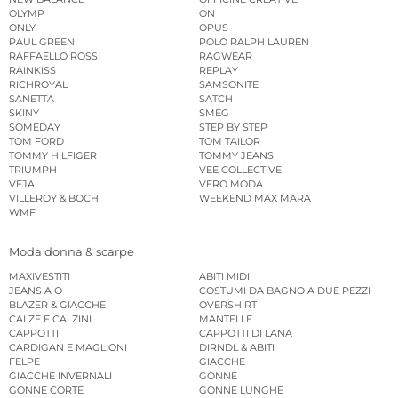
OLYMP
ON
ONLY
OPUS
PAUL GREEN
POLO RALPH LAUREN
RAFFAELLO ROSSI
RAGWEAR
RAINKISS
REPLAY
RICHROYAL
SAMSONITE
SANETTA
SATCH
SKINY
SMEG
SOMEDAY
STEP BY STEP
TOM FORD
TOM TAILOR
TOMMY HILFIGER
TOMMY JEANS
TRIUMPH
VEE COLLECTIVE
VEJA
VERO MODA
VILLEROY & BOCH
WEEKEND MAX MARA
WMF
Moda donna & scarpe
MAXIVESTITI
ABITI MIDI
JEANS A O
COSTUMI DA BAGNO A DUE PEZZI
BLAZER & GIACCHE
OVERSHIRT
CALZE E CALZINI
MANTELLE
CAPPOTTI
CAPPOTTI DI LANA
CARDIGAN E MAGLIONI
DIRNDL & ABITI
FELPE
GIACCHE
GIACCHE INVERNALI
GONNE
GONNE CORTE
GONNE LUNGHE