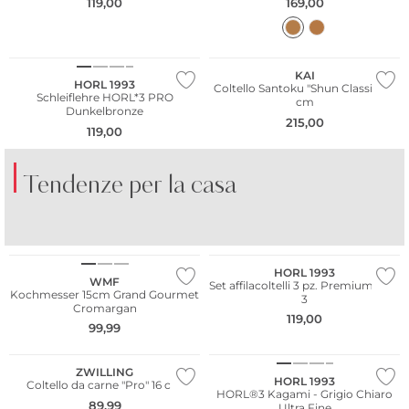
119,00
169,00
KAI
HORL 1993
Coltello Santoku "Shun Classic" 18
Schleiflehre HORL*3 PRO
cm
Dunkelbronze
215,00
119,00
Tendenze per la casa
PORCELLANA
BICCHIERI COLORATI
BI
COLORATA
HORL 1993
WMF
Set affilacoltelli 3 pz. Premium Horl
Kochmesser 15cm Grand Gourmet
3
Cromargan
119,00
99,99
ZWILLING
HORL 1993
Coltello da carne "Pro" 16 cm
HORL®3 Kagami - Grigio Chiaro
89,99
Ultra Fine