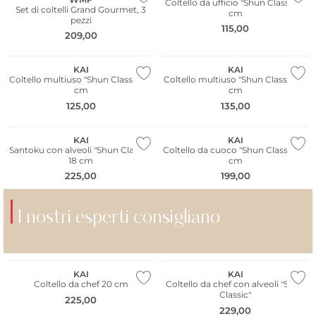
Coltello da ufficio "Shun Classic" 9
Set di coltelli Grand Gourmet, 3
cm
pezzi
115,00
209,00
KAI
KAI
Coltello multiuso "Shun Classic" 10
Coltello multiuso "Shun Classic" 15
cm
cm
125,00
135,00
KAI
KAI
Santoku con alveoli "Shun Classic"
Coltello da cuoco "Shun Classic" 15
18 cm
cm
225,00
199,00
I nostri esperti consigliano
REISENTHEL
RITZENHOFF
KAI
KAI
Coltello da chef 20 cm
Coltello da chef con alveoli "Shun
Classic"
225,00
229,00