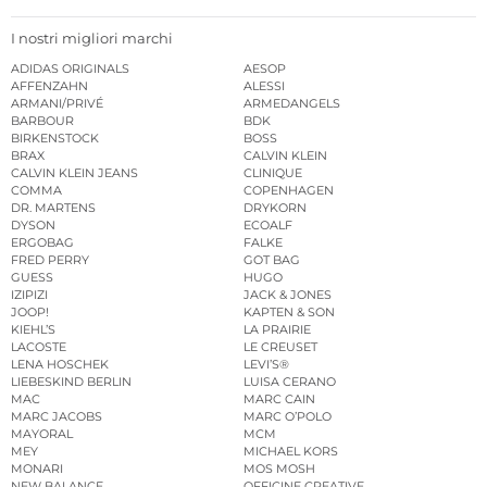
I nostri migliori marchi
ADIDAS ORIGINALS
AESOP
AFFENZAHN
ALESSI
ARMANI/PRIVÉ
ARMEDANGELS
BARBOUR
BDK
BIRKENSTOCK
BOSS
BRAX
CALVIN KLEIN
CALVIN KLEIN JEANS
CLINIQUE
COMMA
COPENHAGEN
DR. MARTENS
DRYKORN
DYSON
ECOALF
ERGOBAG
FALKE
FRED PERRY
GOT BAG
GUESS
HUGO
IZIPIZI
JACK & JONES
JOOP!
KAPTEN & SON
KIEHL’S
LA PRAIRIE
LACOSTE
LE CREUSET
LENA HOSCHEK
LEVI’S®
LIEBESKIND BERLIN
LUISA CERANO
MAC
MARC CAIN
MARC JACOBS
MARC O’POLO
MAYORAL
MCM
MEY
MICHAEL KORS
MONARI
MOS MOSH
NEW BALANCE
OFFICINE CREATIVE