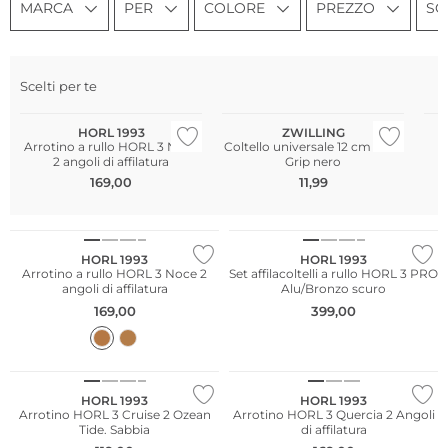
MARCA
PER
COLORE
PREZZO
SC
Scelti per te
Più venduto
HORL 1993
ZWILLING
Arrotino a rullo HORL 3 Noce
Coltello universale 12 cm Twin
A
2 angoli di affilatura
Grip nero
169,00
11,99
HORL 1993
HORL 1993
Arrotino a rullo HORL 3 Noce 2
Set affilacoltelli a rullo HORL 3 PRO
angoli di affilatura
Alu/Bronzo scuro
169,00
399,00
HORL 1993
HORL 1993
Arrotino HORL 3 Cruise 2 Ozean
Arrotino HORL 3 Quercia 2 Angoli
Tide. Sabbia
di affilatura