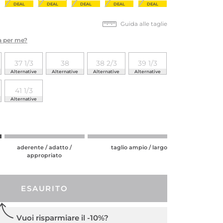
DEAL
DEAL
DEAL
DEAL
DEAL
Guida alle taglie
ta per me?
37 1/3
38
38 2/3
39 1/3
Alternative
Alternative
Alternative
Alternative
41 1/3
Alternative
aderente / adatto /
taglio ampio / largo
appropriato
ESAURITO
Vuoi risparmiare il -10%?