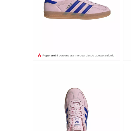
AL
DEAL
DEAL
DEAL
Popolare!
8 persone stanno guardando questo articolo