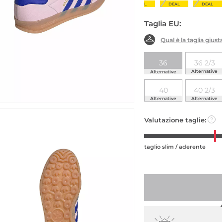
DEAL
DEAL
DEAL
DEAL
DEAL
DEAL
DEAL
Taglia EU:
Qual è la taglia gius
36
36 2/3
Alternative
Alternative
40
40 2/3
Alternative
Alternative
Valutazione taglie:
?
taglio slim / aderente