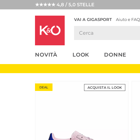
★★★★★ 4,8 / 5,0 STELLE
VAI A GIGASPORT
Aiuto e FAQ
TENDENZE
LOOK
WEDDING
MODA
VIBES
NOVITÀ
LOOK
DONNE
DEAL
ACQUISTA IL LOOK