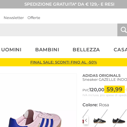
SPEDIZIONE GRATUITA* DA € 129,- E RESI
Newsletter
Offerte
UOMINI
BAMBINI
BELLEZZA
CASA
FINAL SALE: SCONTI FINO AL -50%
ADIDAS ORIGINALS
Sneaker GAZELLE IND
59,99
120,00
PVC
IVA inclusa, più spese di spedi
Colore:
Rosa