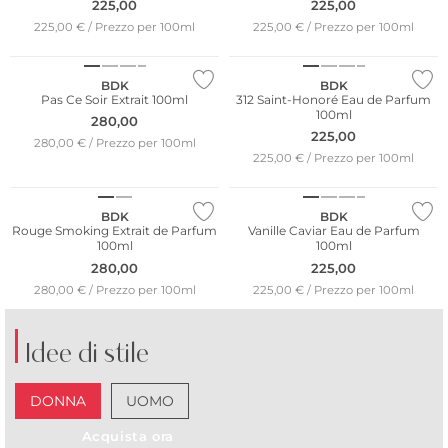
225,00
225,00
225,00 € / Prezzo per 100ml
225,00 € / Prezzo per 100ml
BDK
BDK
Pas Ce Soir Extrait 100ml
312 Saint-Honoré Eau de Parfum
100ml
280,00
225,00
280,00 € / Prezzo per 100ml
225,00 € / Prezzo per 100ml
BDK
BDK
Rouge Smoking Extrait de Parfum
Vanille Caviar Eau de Parfum
100ml
100ml
280,00
225,00
280,00 € / Prezzo per 100ml
225,00 € / Prezzo per 100ml
Idee di stile
DONNA
UOMO
Acquista ora