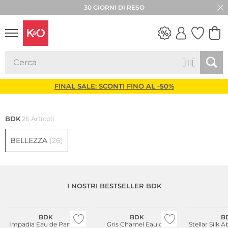
30 GIORNI DI RESO
LOOK
WEDDING
VIBES
FINAL SALE: SCONTI FINO AL -50%
BDK
26 Articoli
BELLEZZA
(26)
I NOSTRI BESTSELLER BDK
Più venduto
BDK
BDK
B
Impadia Eau de Parfum
Gris Charnel Eau de
Stellar Silk 