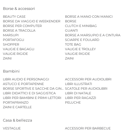
Borse & accessori
BEAUTY CASE
BORSE A MANO CON MANICI
BORSE DA VIAGGIO E WEEKENDER
BORSE
BORSE PER COMPUTER
CLUTCH E MINIBAG
BORSE A TRACOLLA
GUANTI
MARSUPI
BORSE A MARSUPIO E A CINTURA
PORTAFOGLI
SCIARPE E FOULARD
SHOPPER
TOTE BAG
VALIGIE E BAGAGLI
VALIGIE E TROLLEY
VALIGIE RIGIDE
VALIGIE RIGIDE
ZAINI
ZAINI
Bambini
LIBRI AUDIO E PERSONAGGI
ACCESSORI PER AUDIOLIBRI
ASTUCCI E PORTAPENNE
LIBRI ILLUSTRATI
BORSE SPORTIVE E SACCHE DA GINNASTICA
SCATOLE PER AUDIOLIBRI
LIBRI DIDATTICI E DI SAGGISTICA
LIBRI DI NATALE
LIBRI PER BAMBINI E PRIMI LETTORI
LIBRI PER RAGAZZI
PORTAPRANZO
PELUCHE
ZAINI E CARTELLE
Casa & bellezza
VESTAGLIE
ACCESSORI PER BARBECUE