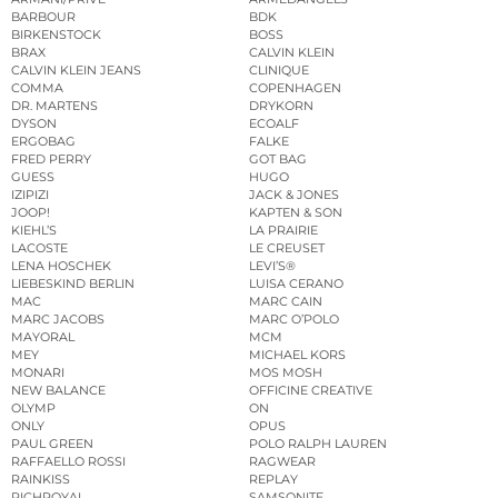
BARBOUR
BDK
BIRKENSTOCK
BOSS
BRAX
CALVIN KLEIN
CALVIN KLEIN JEANS
CLINIQUE
COMMA
COPENHAGEN
DR. MARTENS
DRYKORN
DYSON
ECOALF
ERGOBAG
FALKE
FRED PERRY
GOT BAG
GUESS
HUGO
IZIPIZI
JACK & JONES
JOOP!
KAPTEN & SON
KIEHL’S
LA PRAIRIE
LACOSTE
LE CREUSET
LENA HOSCHEK
LEVI’S®
LIEBESKIND BERLIN
LUISA CERANO
MAC
MARC CAIN
MARC JACOBS
MARC O’POLO
MAYORAL
MCM
MEY
MICHAEL KORS
MONARI
MOS MOSH
NEW BALANCE
OFFICINE CREATIVE
OLYMP
ON
ONLY
OPUS
PAUL GREEN
POLO RALPH LAUREN
RAFFAELLO ROSSI
RAGWEAR
RAINKISS
REPLAY
RICHROYAL
SAMSONITE