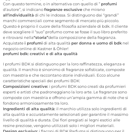
Con questo termine, o in alternativa con quello di ”
profumi
d’autore”, si indicano
fragranze esclusive
che mirano
all’individualità
di chi le indossa. Si distinguono dai “grandi”
marchi commerciali come segmento di mercato più piccolo.
Questo è proprio il cuore della filosofia aziendale di bdk. Il cliente
deve scegliere il “suo” profumo come se fosse il suo libro preferito
e ritrovarsi nella
“storia”
della composizione della fragranza.
Acquistate
i profumi
di alta qualità
per donna e uomo di bdk
nel
negozio online di Kastner & Öhler!
profumi bdk: creativi e di alta qualità
I profumi BDK si distinguono per la loro raffinatezza, eleganza e
qualità. Il marchio è sinonimo di fragranze sofisticate, composte
con maestria e che raccontano storie individuali. Ecco alcune
caratteristiche speciali dei profumi BDK:
Composizioni creative:
i profumi BDK sono creati da profumieri
esperti e artisti che padroneggiano la loro arte. Le fragranze sono
composte con maestria e offrono un’ampia gamma di note che si
fondono armoniosamente tra loro.
Ingredienti di alta qualità:
il marchio utilizza solo ingredienti di
alta qualità e accuratamente selezionati per garantire il massimo
livello di qualità e durata. Dai fiori pregiati ai legni esotici alle
resine preziose, vengono utilizzati solo i migliori materiali.
Design esclusivo:
i flaconi di BDK Parfums si distinguono per il