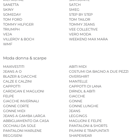
SANETTA
SATCH
SKINY
SMEG
SOMEDAY
STEP BY STEP
TOM FORD
TOM TAILOR
TOMMY HILFIGER
TOMMY JEANS
TRIUMPH
VEE COLLECTIVE
VEJA
VERO MODA
VILLEROY & BOCH
WEEKEND MAX MARA
WMF
Moda donna & scarpe
MAXIVESTITI
ABITI MIDI
JEANS A O
COSTUMI DA BAGNO A DUE PEZZI
BLAZER & GIACCHE
OVERSHIRT
CALZE E CALZINI
MANTELLE
CAPPOTTI
CAPPOTTI DI LANA
CARDIGAN E MAGLIONI
DIRNDL & ABITI
FELPE
GIACCHE
GIACCHE INVERNALI
GONNE
GONNE CORTE
GONNE LUNGHE
GONNE MIDI
JEANS
JEANS A GAMBA LARGA
LEGGINGS
ABBIGLIAMENTO DA CASA
MAGLIONI E FELPE
OCCHIALI DA SOLE
PANTALONI & SHORTS
PANTALONI MARLENE
PIUMINI E TRAPUNTATI
REGGISENI
SHAPEWEAR