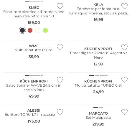
KELA
SMEG
Forchette per fonduta di
Sbattitore elettrico ad immersione
formaggio Morena, set da 6 pezzi.
nero stile retrò anni '50
16,99
HMR01BLEU
159,00
WMF
KÜCHENPROFI
Multi-tritatutto 650ml
Timer digitale PRIMUS Argento /
35,99
Nero
12,99
KÜCHENPROFI
KÜCHENPROFI
Salad Spinner WAVE 24,5 cm in
Multitritatutto TURBO 0,8l
acciaio inox
24,99
49,99
Sostenibile
ALESSI
MARCATO
Bollitore TORU 1,7 l in acciaio inox
Set Multipasta
175,00
219,99