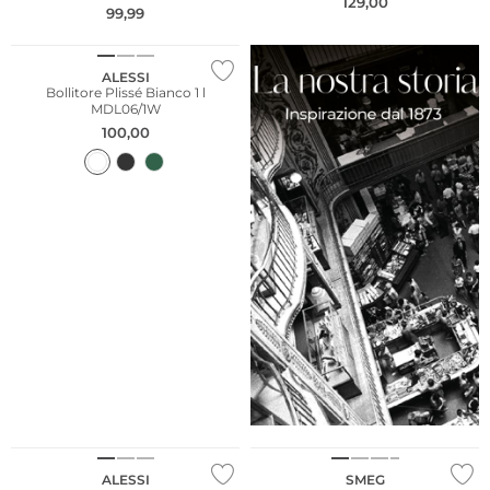
129,00
99,99
Sostenibile
ALESSI
Bollitore Plissé Bianco 1 l
MDL06/1W
100,00
Sostenibile
ALESSI
SMEG