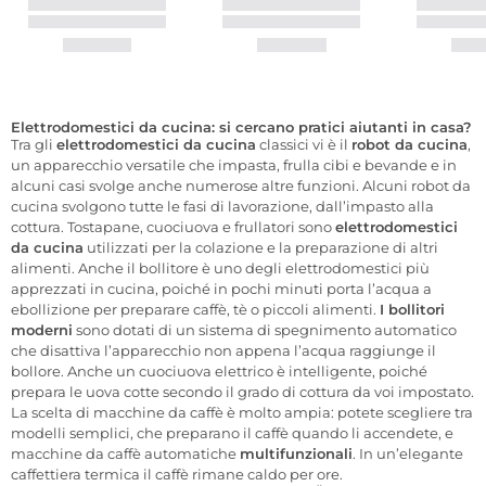
Elettrodomestici da cucina: si cercano pratici aiutanti in casa?
Tra gli
elettrodomestici da cucina
classici vi è il
robot da cucina
,
un apparecchio versatile che impasta, frulla cibi e bevande e in
alcuni casi svolge anche numerose altre funzioni. Alcuni robot da
cucina svolgono tutte le fasi di lavorazione, dall’impasto alla
cottura. Tostapane, cuociuova e frullatori sono
elettrodomestici
da cucina
utilizzati per la colazione e la preparazione di altri
alimenti. Anche il bollitore è uno degli elettrodomestici più
apprezzati in cucina, poiché in pochi minuti porta l’acqua a
ebollizione per preparare caffè, tè o piccoli alimenti.
I bollitori
moderni
sono dotati di un sistema di spegnimento automatico
che disattiva l’apparecchio non appena l’acqua raggiunge il
bollore. Anche un cuociuova elettrico è intelligente, poiché
prepara le uova cotte secondo il grado di cottura da voi impostato.
La scelta di macchine da caffè è molto ampia: potete scegliere tra
modelli semplici, che preparano il caffè quando li accendete, e
macchine da caffè automatiche
multifunzionali
. In un’elegante
caffettiera termica il caffè rimane caldo per ore.