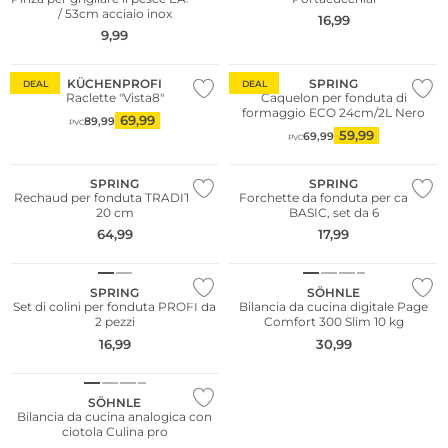
/ 53cm acciaio inox
16,99
9,99
KÜCHENPROFI
SPRING
DEAL
DEAL
Raclette "Vista8"
Caquelon per fonduta di
formaggio ECO 24cm/2L Nero
69,99
89,99
PVC
59,99
69,99
PVC
SPRING
SPRING
Rechaud per fonduta TRADITION
Forchette da fonduta per carne
20 cm
BASIC, set da 6
64,99
17,99
Multi Pack
SPRING
SÖHNLE
Set di colini per fonduta PROFI da
Bilancia da cucina digitale Page
2 pezzi
Comfort 300 Slim 10 kg
16,99
30,99
SÖHNLE
Bilancia da cucina analogica con
ciotola Culina pro