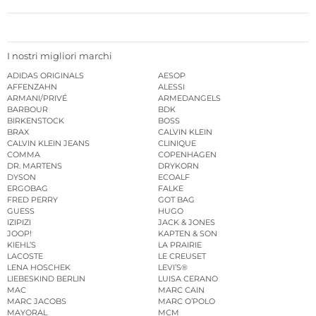
I nostri migliori marchi
ADIDAS ORIGINALS
AESOP
AFFENZAHN
ALESSI
ARMANI/PRIVÉ
ARMEDANGELS
BARBOUR
BDK
BIRKENSTOCK
BOSS
BRAX
CALVIN KLEIN
CALVIN KLEIN JEANS
CLINIQUE
COMMA
COPENHAGEN
DR. MARTENS
DRYKORN
DYSON
ECOALF
ERGOBAG
FALKE
FRED PERRY
GOT BAG
GUESS
HUGO
IZIPIZI
JACK & JONES
JOOP!
KAPTEN & SON
KIEHL’S
LA PRAIRIE
LACOSTE
LE CREUSET
LENA HOSCHEK
LEVI’S®
LIEBESKIND BERLIN
LUISA CERANO
MAC
MARC CAIN
MARC JACOBS
MARC O’POLO
MAYORAL
MCM