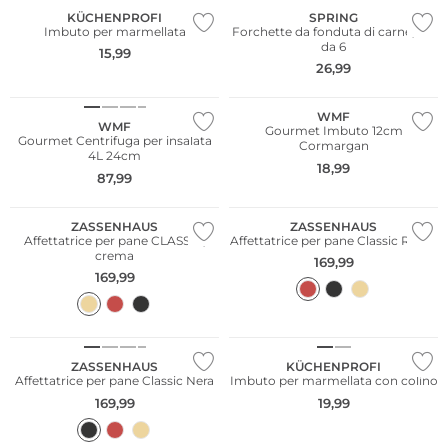
KÜCHENPROFI
SPRING
Imbuto per marmellata
Forchette da fonduta di carne, set
da 6
15,99
26,99
WMF
WMF
Gourmet Imbuto 12cm
Gourmet Centrifuga per insalata
Cormargan
4L 24cm
18,99
87,99
ZASSENHAUS
ZASSENHAUS
Affettatrice per pane CLASSIC,
Affettatrice per pane Classic Rossa
crema
169,99
169,99
ZASSENHAUS
KÜCHENPROFI
Affettatrice per pane Classic Nera
Imbuto per marmellata con colino
169,99
19,99