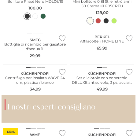
Bollitore Plissé Nero MDL06/1S
Mini bollitore 0,8l Stile retrò anni
'50 Crema KLF05CREU
100,00
129,00
BERKEL
SMEG
Affilacoltelli HOME LINE
Bottiglia di ricambio per gasatore
65,99
d'acqua 1L
29,99
KÜCHENPROFI
KÜCHENPROFI
Centrifuga per insalata WAVE 24
Set di ciotole con coperchio
cm, plastica / bianco
DELUXE antiscivolo, 3 pz. acciaio
inox/silicone
34,99
49,99
I nostri esperti consigliano
REISENTHEL
RITZENHOFF
DEAL
WMF
KÜCHENPROFI