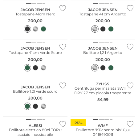
JACOB JENSEN
JACOB JENSEN
Tostapane 41cm Nero
Tostapane 41 cm Argento
200,00
200,00
JACOB JENSEN
JACOB JENSEN
Tostapane 41cm Verde Scuro
Bollitore 1,2 l Argento
200,00
200,00
ZYLISS
JACOB JENSEN
Centrifuga per insalata SWIFT-
Bollitore 1,2l Verde scuro
DRY 27 cm piccola trasparente
grigia
200,00
54,99
Sostenibile
DEAL
ALESSI
WMF
Bollitore elettrico 80cl TORU
Frullatore "Küchenminis" 0,8l
acciaio inossidabile
0416490011