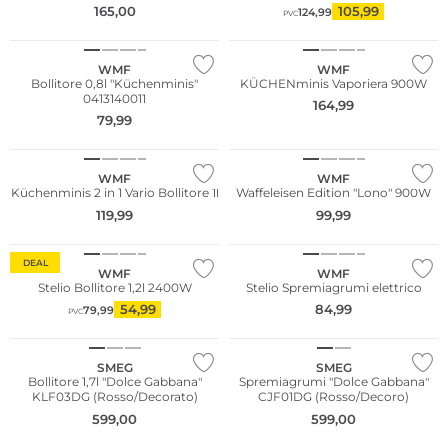
165,00
105,99
124,99
PVC
WMF
WMF
Bollitore 0,8l "Küchenminis"
KÜCHENminis Vaporiera 900W
0413140011
164,99
79,99
WMF
WMF
Küchenminis 2 in 1 Vario Bollitore 1l
Waffeleisen Edition "Lono" 900W
119,99
99,99
DEAL
WMF
WMF
Stelio Bollitore 1,2l 2400W
Stelio Spremiagrumi elettrico
54,99
84,99
79,99
PVC
SMEG
SMEG
Bollitore 1,7l "Dolce Gabbana"
Spremiagrumi "Dolce Gabbana"
KLF03DG (Rosso/Decorato)
CJF01DG (Rosso/Decoro)
599,00
599,00