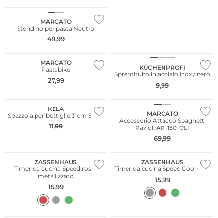
MARCATO
Stendino per pasta Neutro
49,99
MARCATO
KÜCHENPROFI
Pastabike
Spremitubo in acciaio inox / nero
27,99
9,99
KELA
MARCATO
Spazzola per bottiglie 31cm SUSA
Accessorio Attacco Spaghetti
11,99
Ravioli AR-150-OLI
69,99
ZASSENHAUS
ZASSENHAUS
Timer da cucina Speed rosso
Timer da cucina Speed Cool Grey
metallizzato
15,99
15,99