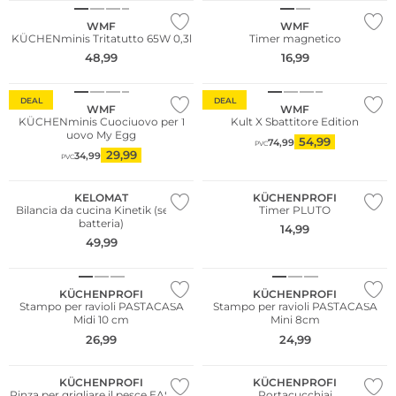
WMF
WMF
KÜCHENminis Tritatutto 65W 0,3l
Timer magnetico
48,99
16,99
DEAL
DEAL
WMF
WMF
KÜCHENminis Cuociuovo per 1
Kult X Sbattitore Edition
uovo My Egg
54,99
74,99
PVC
29,99
34,99
PVC
KELOMAT
KÜCHENPROFI
Bilancia da cucina Kinetik (senza
Timer PLUTO
batteria)
14,99
49,99
KÜCHENPROFI
KÜCHENPROFI
Stampo per ravioli PASTACASA
Stampo per ravioli PASTACASA
Midi 10 cm
Mini 8cm
26,99
24,99
KÜCHENPROFI
KÜCHENPROFI
Pinza per grigliare il pesce EASY XL
Portacucchiai