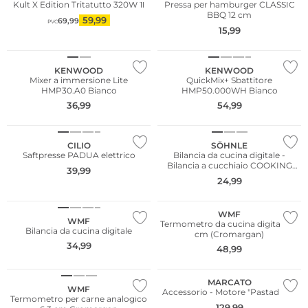
Kult X Edition Tritatutto 320W 1l
Pressa per hamburger CLASSIC
BBQ 12 cm
59,99
69,99
PVC
15,99
KENWOOD
KENWOOD
Mixer a immersione Lite
QuickMix+ Sbattitore
HMP30.A0 Bianco
HMP50.000WH Bianco
36,99
54,99
CILIO
SÖHNLE
Saftpresse PADUA elettrico
Bilancia da cucina digitale -
Bilancia a cucchiaio COOKING
39,99
STAR 500g Bianco
24,99
WMF
WMF
Termometro da cucina digitale 23
Bilancia da cucina digitale
cm (Cromargan)
34,99
48,99
MARCATO
WMF
Accessorio - Motore "Pastadrive"
Termometro per carne analogico
129,99