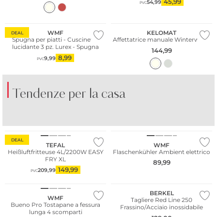
45,99
54,99
PVC
WMF
KELOMAT
DEAL
Spugna per piatti - Cuscinetto
Affettatrice manuale Winterweiss
lucidante 3 pz. Lurex - Spugna
144,99
8,99
9,99
PVC
Tendenze per la casa
PORCELLANA
BICCHIERI COLORATI
BI
COLORATA
DEAL
TEFAL
WMF
Heißluftfritteuse 4L/2200W EASY
Flaschenkühler Ambient elettrico
FRY XL
89,99
149,99
209,99
PVC
BERKEL
WMF
Tagliere Red Line 250
Bueno Pro Tostapane a fessura
Frassino/Acciaio inossidabile
lunga 4 scomparti
Più venduto