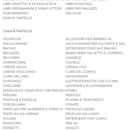
LIBRI DIDATTICI E DI SAGGISTICA
LIBRI DI NATALE
LIBRI PER BAMBINI E PRIMI LETTORI
LIBRI PER RAGAZZI
PORTAPRANZO
PELUCHE
ZAINI E CARTELLE
Casa & bellezza
VESTAGLIE
ACCESSORI PER BARBECUE
ASCIUGAMANI
ASCIUGAMANI PER GLI OSPITI E SALVIE
BAGNO
DETERGENTI DOCCIA E BAGNO
BELLEZZA
BIANCHERIA DA LETTO E COPRIPIUMINI
BICCHIERI
CANDELE
CARNAGIONE
COLTELLI
CREMA OCCHI
CREMA VISO
CREMA VISO UOMO
CURA DEL CORPO
CURA DEL VISO
DEODORANTI
DOPOSOLE
ELETTRODOMESTICI DA CUCINA
GRIGLIARE
LAMPADE E ILLUMINAZIONE
LENZUOLA E LENZUOLA CON ANGOLI
MOBILI
PEELING
PENTOLE
PENTOLE E PADELLE
PIUMINI E TRAPUNTATI
PORCELLANA
POSATE
PROFUMI PER AMBIENTE E SPRAY PER AMBIENTE
PROFUMI UNISEX
PROFUMI DA DONNA
PROFUMI DA UOMO
PULIZIA
DETERGENTI VISO UOMO
RASATURA
PER LEI
ROSSETTI
SMALTO