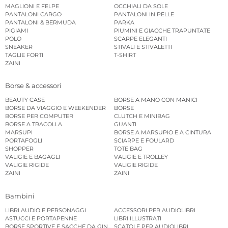
MAGLIONI E FELPE
OCCHIALI DA SOLE
PANTALONI CARGO
PANTALONI IN PELLE
PANTALONI & BERMUDA
PARKA
PIGIAMI
PIUMINI E GIACCHE TRAPUNTATE
POLO
SCARPE ELEGANTI
SNEAKER
STIVALI E STIVALETTI
TAGLIE FORTI
T-SHIRT
ZAINI
Borse & accessori
BEAUTY CASE
BORSE A MANO CON MANICI
BORSE DA VIAGGIO E WEEKENDER
BORSE
BORSE PER COMPUTER
CLUTCH E MINIBAG
BORSE A TRACOLLA
GUANTI
MARSUPI
BORSE A MARSUPIO E A CINTURA
PORTAFOGLI
SCIARPE E FOULARD
SHOPPER
TOTE BAG
VALIGIE E BAGAGLI
VALIGIE E TROLLEY
VALIGIE RIGIDE
VALIGIE RIGIDE
ZAINI
ZAINI
Bambini
LIBRI AUDIO E PERSONAGGI
ACCESSORI PER AUDIOLIBRI
ASTUCCI E PORTAPENNE
LIBRI ILLUSTRATI
BORSE SPORTIVE E SACCHE DA GINNASTICA
SCATOLE PER AUDIOLIBRI