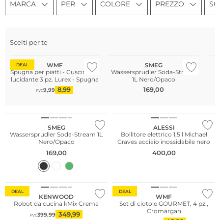
MARCA
PER
COLORE
PREZZO
SC
Scelti per te
WMF
SMEG
DEAL
Spugna per piatti - Cuscinetto
Wassersprudler Soda-Stream
T
lucidante 3 pz. Lurex - Spugna
1L Nero/Opaco
8,99
169,00
9,99
PVC
Sostenibile
SMEG
ALESSI
Wassersprudler Soda-Stream 1L
Bollitore elettrico 1,5 l Michael
Nero/Opaco
Graves acciaio inossidabile nero
169,00
400,00
DEAL
DEAL
KENWOOD
WMF
Robot da cucina kMix Crema
Set di ciotole GOURMET, 4 pz.,
Cromargan
349,99
399,99
PVC