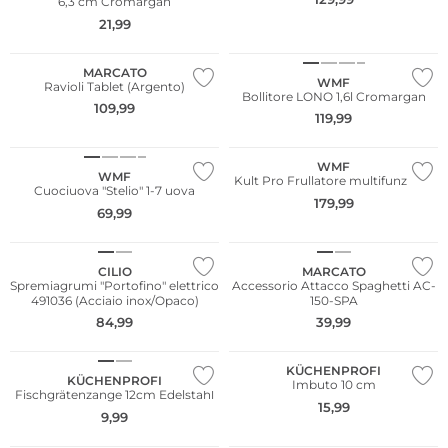
6,3 cm Cromargan
21,99
MARCATO
WMF
Ravioli Tablet (Argento)
Bollitore LONO 1,6l Cromargan
109,99
119,99
WMF
WMF
Kult Pro Frullatore multifunzione
Cuociuova "Stelio" 1-7 uova
179,99
69,99
CILIO
MARCATO
Spremiagrumi "Portofino" elettrico
Accessorio Attacco Spaghetti AC-
491036 (Acciaio inox/Opaco)
150-SPA
84,99
39,99
KÜCHENPROFI
KÜCHENPROFI
Imbuto 10 cm
Fischgrätenzange 12cm Edelstahl
15,99
9,99
Multi Pack