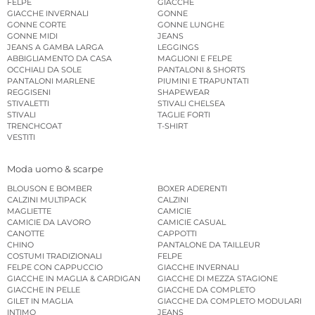
FELPE
GIACCHE
GIACCHE INVERNALI
GONNE
GONNE CORTE
GONNE LUNGHE
GONNE MIDI
JEANS
JEANS A GAMBA LARGA
LEGGINGS
ABBIGLIAMENTO DA CASA
MAGLIONI E FELPE
OCCHIALI DA SOLE
PANTALONI & SHORTS
PANTALONI MARLENE
PIUMINI E TRAPUNTATI
REGGISENI
SHAPEWEAR
STIVALETTI
STIVALI CHELSEA
STIVALI
TAGLIE FORTI
TRENCHCOAT
T-SHIRT
VESTITI
Moda uomo & scarpe
BLOUSON E BOMBER
BOXER ADERENTI
CALZINI MULTIPACK
CALZINI
MAGLIETTE
CAMICIE
CAMICIE DA LAVORO
CAMICIE CASUAL
CANOTTE
CAPPOTTI
CHINO
PANTALONE DA TAILLEUR
COSTUMI TRADIZIONALI
FELPE
FELPE CON CAPPUCCIO
GIACCHE INVERNALI
GIACCHE IN MAGLIA & CARDIGAN
GIACCHE DI MEZZA STAGIONE
GIACCHE IN PELLE
GIACCHE DA COMPLETO
GILET IN MAGLIA
GIACCHE DA COMPLETO MODULARI
INTIMO
JEANS