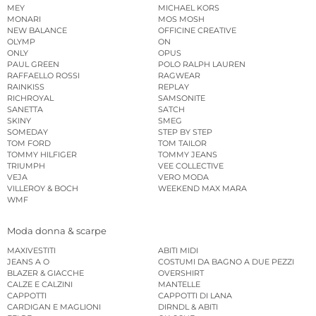
MEY
MICHAEL KORS
MONARI
MOS MOSH
NEW BALANCE
OFFICINE CREATIVE
OLYMP
ON
ONLY
OPUS
PAUL GREEN
POLO RALPH LAUREN
RAFFAELLO ROSSI
RAGWEAR
RAINKISS
REPLAY
RICHROYAL
SAMSONITE
SANETTA
SATCH
SKINY
SMEG
SOMEDAY
STEP BY STEP
TOM FORD
TOM TAILOR
TOMMY HILFIGER
TOMMY JEANS
TRIUMPH
VEE COLLECTIVE
VEJA
VERO MODA
VILLEROY & BOCH
WEEKEND MAX MARA
WMF
Moda donna & scarpe
MAXIVESTITI
ABITI MIDI
JEANS A O
COSTUMI DA BAGNO A DUE PEZZI
BLAZER & GIACCHE
OVERSHIRT
CALZE E CALZINI
MANTELLE
CAPPOTTI
CAPPOTTI DI LANA
CARDIGAN E MAGLIONI
DIRNDL & ABITI