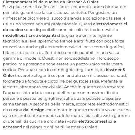
Elettrodomestici da cucina da Kastner & Öhler
Se vi piace bere il caffè con il latte schiumato, uno schiumatore
per latte garantisce la consistenza perfetta. Per gustare un
rinfrescante bicchiere di succo d’arancia a colazione o la sera, è
utile uno spremiagrumi professionale. Questi
elettrodomestici
da cucina
sono disponibili come piccoli elettrodomestici o
modelli
pratici
ed
eleganti
che, grazie a un’intelligente
tecnologia a leva, spremono arance e altri frutti con poca forza
muscolare. Anche gli elettrodomestici di base come frigoriferi,
bilance da cucina o affettatrici sono disponibili in una vasta
gamma di modelli. Questi non solo soddisfano il loro scopo
pratico, ma possono anche essere un pezzo unico nella vostra
cucina. Per una serata in compagnia degli amici, da
Kastner &
Öhler
troverete eleganti set per fonduta con il classico rechaud,
forchette da fonduta e ciotoline per gustose salse. Preferite la
raclette, altrettanto conviviale? Anche in questo caso troverete
l’apparecchio adatto con padelline per un massimo di otto
persone e piastra per grigliare, sulla quale potrete preparare
carne tenera. A seconda della marca, scoprirete elettrodomestici
da cucina
dal design
coordinato. In questo modo la vostra cucina
avrà un ambiente armonioso. Informatevi ora sulla vasta gamma
di utensili da cucina e ordinate
i
vostri
elettrodomestici e
accessori
nel negozio online di Kastner & Öhler!