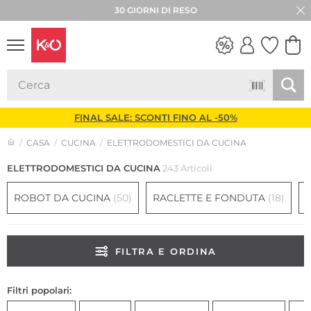
30 GIORNI DI RESO
LOOK
WEDDING
VIBES
FINAL SALE: SCONTI FINO AL -50%
CASA
CUCINA
ELETTRODOMESTICI DA CUCINA
ELETTRODOMESTICI DA CUCINA
243 Articoli
ROBOT DA CUCINA
(50)
RACLETTE E FONDUTA
(18)
FILTRA E ORDINA
Filtri popolari: