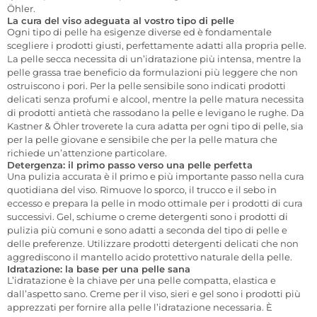
Öhler.
La cura del viso adeguata al vostro tipo di pelle
Ogni tipo di pelle ha esigenze diverse ed è fondamentale
scegliere i prodotti giusti, perfettamente adatti alla propria pelle.
La pelle secca necessita di un’idratazione più intensa, mentre la
pelle grassa trae beneficio da formulazioni più leggere che non
ostruiscono i pori. Per la pelle sensibile sono indicati prodotti
delicati senza profumi e alcool, mentre la pelle matura necessita
di prodotti antietà che rassodano la pelle e levigano le rughe. Da
Kastner & Öhler troverete la cura adatta per ogni tipo di pelle, sia
per la pelle giovane e sensibile che per la pelle matura che
richiede un’attenzione particolare.
Detergenza: il primo passo verso una pelle perfetta
Una pulizia accurata è il primo e più importante passo nella cura
quotidiana del viso. Rimuove lo sporco, il trucco e il sebo in
eccesso e prepara la pelle in modo ottimale per i prodotti di cura
successivi. Gel, schiume o creme detergenti sono i prodotti di
pulizia più comuni e sono adatti a seconda del tipo di pelle e
delle preferenze. Utilizzare prodotti detergenti delicati che non
aggrediscono il mantello acido protettivo naturale della pelle.
Idratazione: la base per una pelle sana
L’idratazione è la chiave per una pelle compatta, elastica e
dall’aspetto sano. Creme per il viso, sieri e gel sono i prodotti più
apprezzati per fornire alla pelle l’idratazione necessaria. È