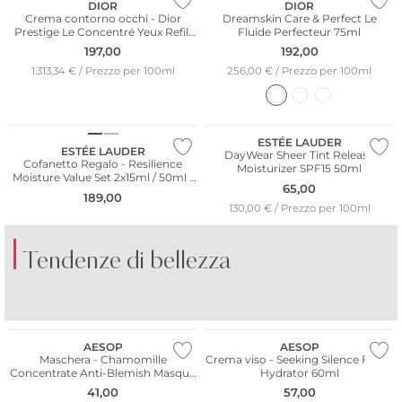
DIOR
DIOR
Crema contorno occhi - Dior
Dreamskin Care & Perfect Le
Prestige Le Concentré Yeux Refill
Fluide Perfecteur 75ml
15ml
197,00
192,00
1.313,34 € / Prezzo per 100ml
256,00 € / Prezzo per 100ml
ESTÉE LAUDER
ESTÉE LAUDER
DayWear Sheer Tint Release
Cofanetto Regalo - Resilience
Moisturizer SPF15 50ml
Moisture Value Set 2x15ml / 50ml /
65,00
5ml
189,00
130,00 € / Prezzo per 100ml
Tendenze di bellezza
PROFUMI
PROFUMI
AGRUMATI
FRESCHI
AESOP
AESOP
Maschera - Chamomille
Crema viso - Seeking Silence Facial
Concentrate Anti-Blemish Masque
Hydrator 60ml
60ml
41,00
57,00