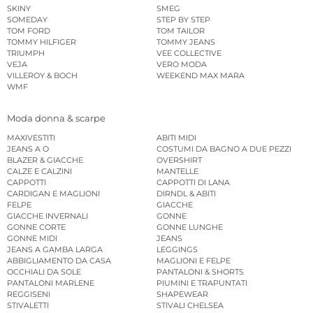
SKINY
SMEG
SOMEDAY
STEP BY STEP
TOM FORD
TOM TAILOR
TOMMY HILFIGER
TOMMY JEANS
TRIUMPH
VEE COLLECTIVE
VEJA
VERO MODA
VILLEROY & BOCH
WEEKEND MAX MARA
WMF
Moda donna & scarpe
MAXIVESTITI
ABITI MIDI
JEANS A O
COSTUMI DA BAGNO A DUE PEZZI
BLAZER & GIACCHE
OVERSHIRT
CALZE E CALZINI
MANTELLE
CAPPOTTI
CAPPOTTI DI LANA
CARDIGAN E MAGLIONI
DIRNDL & ABITI
FELPE
GIACCHE
GIACCHE INVERNALI
GONNE
GONNE CORTE
GONNE LUNGHE
GONNE MIDI
JEANS
JEANS A GAMBA LARGA
LEGGINGS
ABBIGLIAMENTO DA CASA
MAGLIONI E FELPE
OCCHIALI DA SOLE
PANTALONI & SHORTS
PANTALONI MARLENE
PIUMINI E TRAPUNTATI
REGGISENI
SHAPEWEAR
STIVALETTI
STIVALI CHELSEA