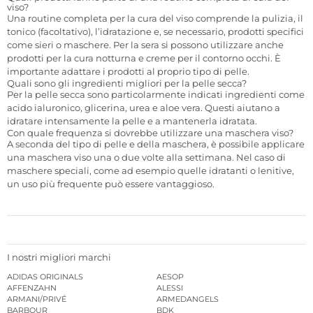
viso?
Una routine completa per la cura del viso comprende la pulizia, il
tonico (facoltativo), l’idratazione e, se necessario, prodotti specifici
come sieri o maschere. Per la sera si possono utilizzare anche
prodotti per la cura notturna e creme per il contorno occhi. È
importante adattare i prodotti al proprio tipo di pelle.
Quali sono gli ingredienti migliori per la pelle secca?
Per la pelle secca sono particolarmente indicati ingredienti come
acido ialuronico, glicerina, urea e aloe vera. Questi aiutano a
idratare intensamente la pelle e a mantenerla idratata.
Con quale frequenza si dovrebbe utilizzare una maschera viso?
A seconda del tipo di pelle e della maschera, è possibile applicare
una maschera viso una o due volte alla settimana. Nel caso di
maschere speciali, come ad esempio quelle idratanti o lenitive,
un uso più frequente può essere vantaggioso.
I nostri migliori marchi
ADIDAS ORIGINALS
AESOP
AFFENZAHN
ALESSI
ARMANI/PRIVÉ
ARMEDANGELS
BARBOUR
BDK