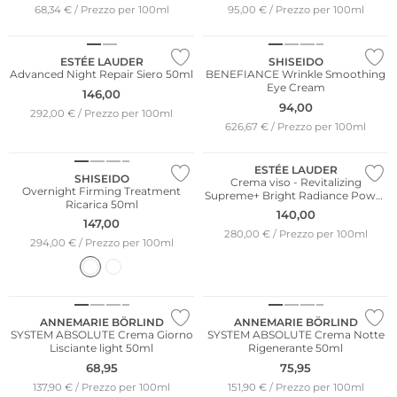
68,34 € / Prezzo per 100ml
95,00 € / Prezzo per 100ml
ESTÉE LAUDER
SHISEIDO
Advanced Night Repair Siero 50ml
BENEFIANCE Wrinkle Smoothing
Eye Cream
146,00
94,00
292,00 € / Prezzo per 100ml
626,67 € / Prezzo per 100ml
ESTÉE LAUDER
SHISEIDO
Crema viso - Revitalizing
Overnight Firming Treatment
Supreme+ Bright Radiance Power
Ricarica 50ml
Soft Creme 50ml
140,00
147,00
280,00 € / Prezzo per 100ml
294,00 € / Prezzo per 100ml
Sostenibile
Sostenibile
ANNEMARIE BÖRLIND
ANNEMARIE BÖRLIND
SYSTEM ABSOLUTE Crema Giorno
SYSTEM ABSOLUTE Crema Notte
Lisciante light 50ml
Rigenerante 50ml
68,95
75,95
137,90 € / Prezzo per 100ml
151,90 € / Prezzo per 100ml