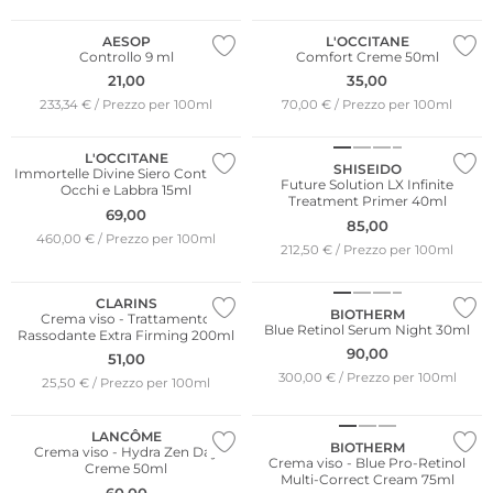
AESOP
L'OCCITANE
Controllo 9 ml
Comfort Creme 50ml
21,00
35,00
233,34 € / Prezzo per 100ml
70,00 € / Prezzo per 100ml
L'OCCITANE
SHISEIDO
Immortelle Divine Siero Contorno
Future Solution LX Infinite
Occhi e Labbra 15ml
Treatment Primer 40ml
69,00
85,00
460,00 € / Prezzo per 100ml
212,50 € / Prezzo per 100ml
CLARINS
BIOTHERM
Crema viso - Trattamento
Blue Retinol Serum Night 30ml
Rassodante Extra Firming 200ml
90,00
51,00
300,00 € / Prezzo per 100ml
25,50 € / Prezzo per 100ml
LANCÔME
BIOTHERM
Crema viso - Hydra Zen Day
Crema viso - Blue Pro-Retinol
Creme 50ml
Multi-Correct Cream 75ml
60,00