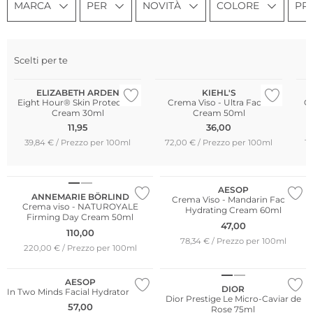
MARCA
PER
NOVITÀ
COLORE
PR
Scelti per te
Più venduto
ELIZABETH ARDEN
KIEHL'S
Eight Hour® Skin Protectant
Crema Viso - Ultra Facial
Cr
Cream 30ml
Cream 50ml
U
11,95
36,00
39,84 € / Prezzo per 100ml
72,00 € / Prezzo per 100ml
18
AESOP
ANNEMARIE BÖRLIND
Crema Viso - Mandarin Facial
Crema viso - NATUROYALE
Hydrating Cream 60ml
Firming Day Cream 50ml
47,00
110,00
78,34 € / Prezzo per 100ml
220,00 € / Prezzo per 100ml
AESOP
DIOR
In Two Minds Facial Hydrator 60ml
Dior Prestige Le Micro-Caviar de
57,00
Rose 75ml