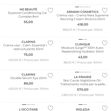
M2 BEAUTÉ
ARMANI COSMETICS
Eyezone Conditioning Care
Crema viso - Crema Nera Supreme
Complex 8ml
Reviving Cream Ricarica 50ml
55,00
418,00
836,00 € / Prezzo per 100ml
CLARINS
CLINIQUE
Crema viso - Calm-Essentiel Huile
Moisture Surge™ 100H Auto-
restructurante 30ml
Replenishing Hydrator 50ml
75,00
43,00
250,00 € / Prezzo per 100ml
86,00 € / Prezzo per 100ml
CLARINS
LA PRAIRIE
Double Serum Eye 20ml
Skin Caviar Nighttime Oil -
86,00
Trattamento notte per la pelle
20ml
430,00 € / Prezzo per 100ml
570,00
2.850,00 € / Prezzo per 100ml
Sostenibile
L'OCCITANE
WELEDA