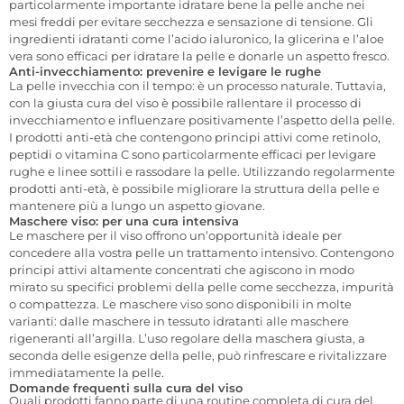
particolarmente importante idratare bene la pelle anche nei
mesi freddi per evitare secchezza e sensazione di tensione. Gli
ingredienti idratanti come l’acido ialuronico, la glicerina e l’aloe
vera sono efficaci per idratare la pelle e donarle un aspetto fresco.
Anti-invecchiamento: prevenire e levigare le rughe
La pelle invecchia con il tempo: è un processo naturale. Tuttavia,
con la giusta cura del viso è possibile rallentare il processo di
invecchiamento e influenzare positivamente l’aspetto della pelle.
I prodotti anti-età che contengono principi attivi come retinolo,
peptidi o vitamina C sono particolarmente efficaci per levigare
rughe e linee sottili e rassodare la pelle. Utilizzando regolarmente
prodotti anti-età, è possibile migliorare la struttura della pelle e
mantenere più a lungo un aspetto giovane.
Maschere viso: per una cura intensiva
Le maschere per il viso offrono un’opportunità ideale per
concedere alla vostra pelle un trattamento intensivo. Contengono
principi attivi altamente concentrati che agiscono in modo
mirato su specifici problemi della pelle come secchezza, impurità
o compattezza. Le maschere viso sono disponibili in molte
varianti: dalle maschere in tessuto idratanti alle maschere
rigeneranti all’argilla. L’uso regolare della maschera giusta, a
seconda delle esigenze della pelle, può rinfrescare e rivitalizzare
immediatamente la pelle.
Domande frequenti sulla cura del viso
Quali prodotti fanno parte di una routine completa di cura del