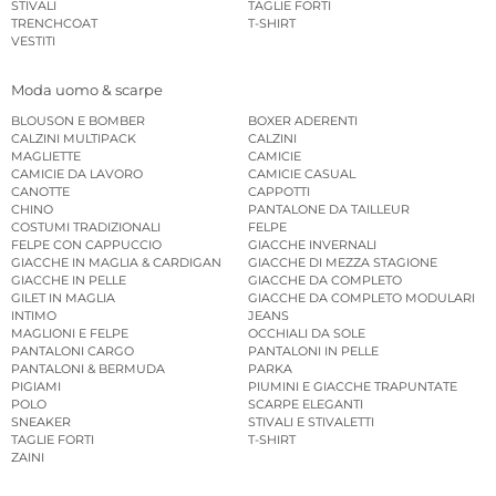
STIVALI
TAGLIE FORTI
TRENCHCOAT
T-SHIRT
VESTITI
Moda uomo & scarpe
BLOUSON E BOMBER
BOXER ADERENTI
CALZINI MULTIPACK
CALZINI
MAGLIETTE
CAMICIE
CAMICIE DA LAVORO
CAMICIE CASUAL
CANOTTE
CAPPOTTI
CHINO
PANTALONE DA TAILLEUR
COSTUMI TRADIZIONALI
FELPE
FELPE CON CAPPUCCIO
GIACCHE INVERNALI
GIACCHE IN MAGLIA & CARDIGAN
GIACCHE DI MEZZA STAGIONE
GIACCHE IN PELLE
GIACCHE DA COMPLETO
GILET IN MAGLIA
GIACCHE DA COMPLETO MODULARI
INTIMO
JEANS
MAGLIONI E FELPE
OCCHIALI DA SOLE
PANTALONI CARGO
PANTALONI IN PELLE
PANTALONI & BERMUDA
PARKA
PIGIAMI
PIUMINI E GIACCHE TRAPUNTATE
POLO
SCARPE ELEGANTI
SNEAKER
STIVALI E STIVALETTI
TAGLIE FORTI
T-SHIRT
ZAINI