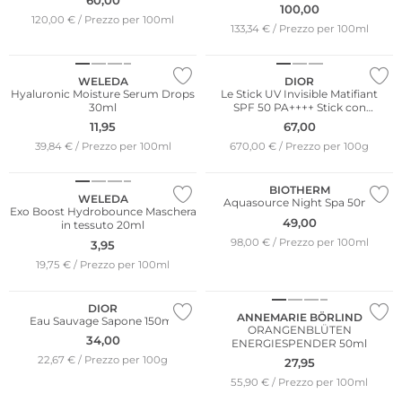
100,00
120,00 € / Prezzo per 100ml
133,34 € / Prezzo per 100ml
Sostenibile
WELEDA
DIOR
Hyaluronic Moisture Serum Drops
Le Stick UV Invisible Matifiant
30ml
SPF 50 PA++++ Stick con
protezione UV invisibile
11,95
67,00
39,84 € / Prezzo per 100ml
670,00 € / Prezzo per 100g
Sostenibile
BIOTHERM
WELEDA
Aquasource Night Spa 50ml
Exo Boost Hydrobounce Maschera
49,00
in tessuto 20ml
98,00 € / Prezzo per 100ml
3,95
19,75 € / Prezzo per 100ml
Sostenibile
DIOR
ANNEMARIE BÖRLIND
Eau Sauvage Sapone 150ml
ORANGENBLÜTEN
34,00
ENERGIESPENDER 50ml
22,67 € / Prezzo per 100g
27,95
55,90 € / Prezzo per 100ml
Sostenibile