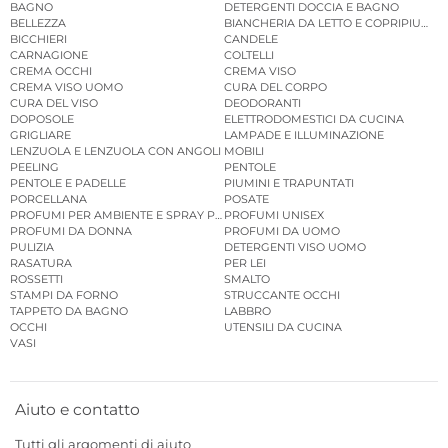
BAGNO
DETERGENTI DOCCIA E BAGNO
BELLEZZA
BIANCHERIA DA LETTO E COPRIPIUMINI
BICCHIERI
CANDELE
CARNAGIONE
COLTELLI
CREMA OCCHI
CREMA VISO
CREMA VISO UOMO
CURA DEL CORPO
CURA DEL VISO
DEODORANTI
DOPOSOLE
ELETTRODOMESTICI DA CUCINA
GRIGLIARE
LAMPADE E ILLUMINAZIONE
LENZUOLA E LENZUOLA CON ANGOLI
MOBILI
PEELING
PENTOLE
PENTOLE E PADELLE
PIUMINI E TRAPUNTATI
PORCELLANA
POSATE
PROFUMI PER AMBIENTE E SPRAY PER AMBIENTE
PROFUMI UNISEX
PROFUMI DA DONNA
PROFUMI DA UOMO
PULIZIA
DETERGENTI VISO UOMO
RASATURA
PER LEI
ROSSETTI
SMALTO
STAMPI DA FORNO
STRUCCANTE OCCHI
TAPPETO DA BAGNO
LABBRO
OCCHI
UTENSILI DA CUCINA
VASI
Aiuto e contatto
Tutti gli argomenti di aiuto