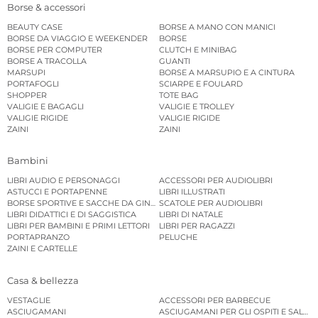
Borse & accessori
BEAUTY CASE
BORSE A MANO CON MANICI
BORSE DA VIAGGIO E WEEKENDER
BORSE
BORSE PER COMPUTER
CLUTCH E MINIBAG
BORSE A TRACOLLA
GUANTI
MARSUPI
BORSE A MARSUPIO E A CINTURA
PORTAFOGLI
SCIARPE E FOULARD
SHOPPER
TOTE BAG
VALIGIE E BAGAGLI
VALIGIE E TROLLEY
VALIGIE RIGIDE
VALIGIE RIGIDE
ZAINI
ZAINI
Bambini
LIBRI AUDIO E PERSONAGGI
ACCESSORI PER AUDIOLIBRI
ASTUCCI E PORTAPENNE
LIBRI ILLUSTRATI
BORSE SPORTIVE E SACCHE DA GINNASTICA
SCATOLE PER AUDIOLIBRI
LIBRI DIDATTICI E DI SAGGISTICA
LIBRI DI NATALE
LIBRI PER BAMBINI E PRIMI LETTORI
LIBRI PER RAGAZZI
PORTAPRANZO
PELUCHE
ZAINI E CARTELLE
Casa & bellezza
VESTAGLIE
ACCESSORI PER BARBECUE
ASCIUGAMANI
ASCIUGAMANI PER GLI OSPITI E SALVIE