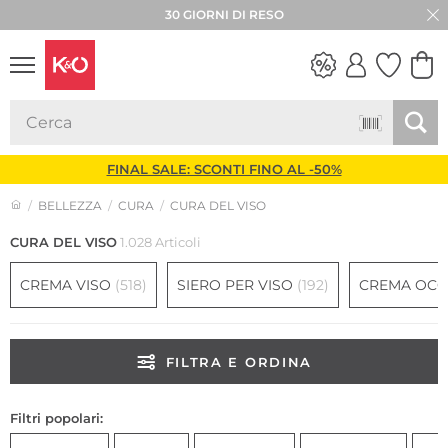
★★★★★ 4,8 / 5,0 STELLE
30 GIORNI DI RESO
LOOK
WEDDING
VIBES
FINAL SALE: SCONTI FINO AL -50%
BELLEZZA
CURA
CURA DEL VISO
CURA DEL VISO
1.028 Articoli
CREMA VISO
(518)
SIERO PER VISO
(192)
CREMA OCC
FILTRA E ORDINA
Filtri popolari: