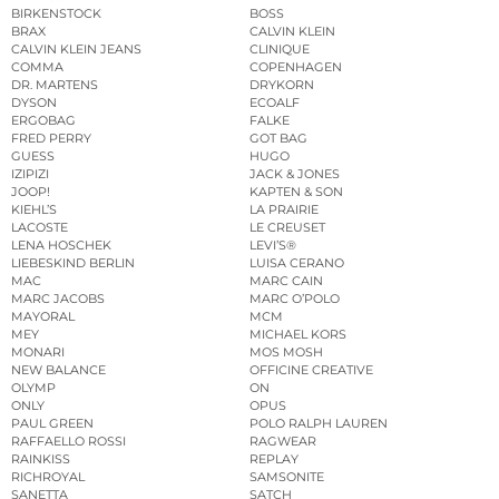
BIRKENSTOCK
BOSS
BRAX
CALVIN KLEIN
CALVIN KLEIN JEANS
CLINIQUE
COMMA
COPENHAGEN
DR. MARTENS
DRYKORN
DYSON
ECOALF
ERGOBAG
FALKE
FRED PERRY
GOT BAG
GUESS
HUGO
IZIPIZI
JACK & JONES
JOOP!
KAPTEN & SON
KIEHL’S
LA PRAIRIE
LACOSTE
LE CREUSET
LENA HOSCHEK
LEVI’S®
LIEBESKIND BERLIN
LUISA CERANO
MAC
MARC CAIN
MARC JACOBS
MARC O’POLO
MAYORAL
MCM
MEY
MICHAEL KORS
MONARI
MOS MOSH
NEW BALANCE
OFFICINE CREATIVE
OLYMP
ON
ONLY
OPUS
PAUL GREEN
POLO RALPH LAUREN
RAFFAELLO ROSSI
RAGWEAR
RAINKISS
REPLAY
RICHROYAL
SAMSONITE
SANETTA
SATCH