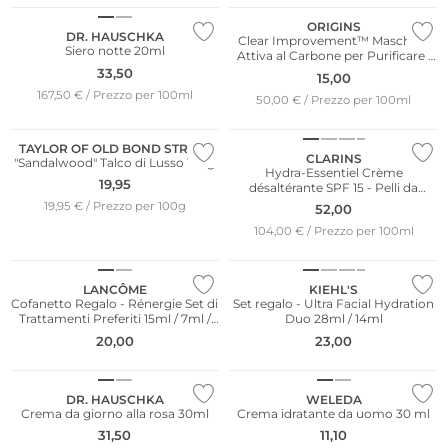
ORIGINS
DR. HAUSCHKA
Clear Improvement™ Maschera
Siero notte 20ml
Attiva al Carbone per Purificare i
Pori 30ml
33,50
15,00
167,50 € / Prezzo per 100ml
50,00 € / Prezzo per 100ml
TAYLOR OF OLD BOND STREET
CLARINS
"Sandalwood" Talco di Lusso 100g
Hydra-Essentiel Crème
19,95
désaltérante SPF 15 - Pelli da
normali a secche 50ml
19,95 € / Prezzo per 100g
52,00
104,00 € / Prezzo per 100ml
LANCÔME
KIEHL'S
Cofanetto Regalo - Rénergie Set di
Set regalo - Ultra Facial Hydration
Trattamenti Preferiti 15ml / 7ml /
Duo 28ml / 14ml
Più venduto
Più venduto
5ml
20,00
23,00
Sostenibile
Sostenibile
DR. HAUSCHKA
WELEDA
Crema da giorno alla rosa 30ml
Crema idratante da uomo 30 ml
31,50
11,10