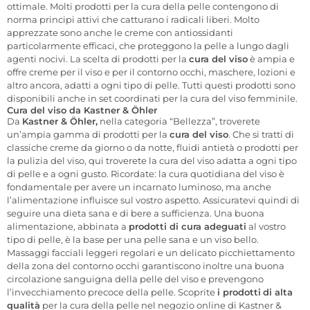
ottimale. Molti prodotti per la cura della pelle contengono di
norma principi attivi che catturano i radicali liberi. Molto
apprezzate sono anche le creme con antiossidanti
particolarmente efficaci, che proteggono la pelle a lungo dagli
agenti nocivi. La scelta di prodotti per la
cura del viso
è ampia e
offre creme per il viso e per il contorno occhi, maschere, lozioni e
altro ancora, adatti a ogni tipo di pelle. Tutti questi prodotti sono
disponibili anche in set coordinati per la cura del viso femminile.
Cura del viso da Kastner & Öhler
Da
Kastner & Öhler,
nella categoria “Bellezza”, troverete
un’ampia gamma di prodotti per la
cura del viso
. Che si tratti di
classiche creme da giorno o da notte, fluidi antietà o prodotti per
la pulizia del viso, qui troverete la cura del viso adatta a ogni tipo
di pelle e a ogni gusto. Ricordate: la cura quotidiana del viso è
fondamentale per avere un incarnato luminoso, ma anche
l’alimentazione influisce sul vostro aspetto. Assicuratevi quindi di
seguire una dieta sana e di bere a sufficienza. Una buona
alimentazione, abbinata a
prodotti di cura adeguati
al vostro
tipo di pelle, è la base per una pelle sana e un viso bello.
Massaggi facciali leggeri regolari e un delicato picchiettamento
della zona del contorno occhi garantiscono inoltre una buona
circolazione sanguigna della pelle del viso e prevengono
l’invecchiamento precoce della pelle. Scoprite
i prodotti
di alta
qualità
per la cura della pelle nel negozio online di Kastner &