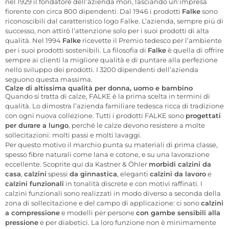
nel 1929 il fondatore dell’azienda morì, lasciando un’impresa
fiorente con circa 800 dipendenti. Dal 1946 i prodotti
Falke
sono
riconoscibili dal caratteristico logo Falke. L’azienda, sempre più di
successo, non attirò l’attenzione solo per i suoi prodotti di alta
qualità. Nel 1994
Falke
ricevette il Premio tedesco per l’ambiente
per i suoi prodotti sostenibili. La filosofia di
Falke
è quella di offrire
sempre ai clienti la migliore qualità e di puntare alla perfezione
nello sviluppo dei prodotti. I 3200 dipendenti dell’azienda
seguono questa massima.
Calze di altissima qualità per donna, uomo e bambino
Quando si tratta di calze, FALKE è la prima scelta in termini di
qualità. Lo dimostra l’azienda familiare tedesca ricca di tradizione
con ogni nuova collezione. Tutti i prodotti FALKE sono
progettati
per durare a lungo
, perché le calze devono resistere a molte
sollecitazioni: molti passi e molti lavaggi.
Per questo motivo il marchio punta su materiali di prima classe,
spesso fibre naturali come lana e cotone, e su una lavorazione
eccellente. Scoprite qui da Kastner & Öhler
morbidi calzini da
casa
,
calzini
spessi
da ginnastica
, eleganti
calzini da lavoro
e
calzini funzionali
in tonalità discrete e con motivi raffinati. I
calzini funzionali sono realizzati in modo diverso a seconda della
zona di sollecitazione e del campo di applicazione: ci sono
calzini
a compressione
e modelli per persone
con gambe sensibili alla
pressione
e per diabetici. La loro funzione non è minimamente