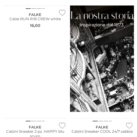
FALKE
Calze RUN RIB CREW white
16,00
Taglie grandi
Multi Pack
Sostenibile
FALKE
FALKE
Calzini Sneaker 2 pz. HAPPY blu
Calzini Sneaker COOL 24/7 sabbia
scuro