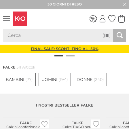
★★★★★ 4,8 / 5,0 STELLE
LOOK
WEDDING
VIBES
FINAL SALE: SCONTI FINO AL -50%
FALKE
511 Articoli
BAMBINI
(77)
UOMINI
(194)
DONNE
(240)
I NOSTRI BESTSELLER FALKE
Multi Pack
Sostenibile
Taglie grandi
Taglie grandi
Multi Pack
FALKE
FALKE
FA
Calzini confezione da 2
Calze TIAGO nere
Calzini con