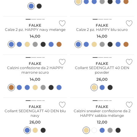
Taglie grandi
Taglie grandi
Multi Pack
Multi Pack
FALKE
FALKE
Calze 2 pz. HAPPY navy melange
Calze 2 pz. HAPPY blu scuro
14,00
14,00
Multi Pack
Taglie grandi
FALKE
FALKE
Calzini confezione da 2 HAPPY
Collant SEDENGLATT 40 DEN
marrone scuro
powder
14,00
26,00
Taglie grandi
Multi Pack
FALKE
FALKE
Collant SEDENGLATT 40 DEN blu
Calzini sneaker confezione da 2
navy
HAPPY sabbia mélange
26,00
12,00
Multi Pack
Taglie grandi