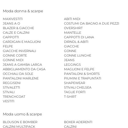
Moda donna & scarpe
MAXIVESTITI
ABITI MIDI
JEANS A O
COSTUMI DA BAGNO A DUE PEZZI
BLAZER & GIACCHE
OVERSHIRT
CALZE E CALZINI
MANTELLE
CAPPOTTI
CAPPOTTI DI LANA
CARDIGAN E MAGLIONI
DIRNDL & ABITI
FELPE
GIACCHE
GIACCHE INVERNALI
GONNE
GONNE CORTE
GONNE LUNGHE
GONNE MIDI
JEANS
JEANS A GAMBA LARGA
LEGGINGS
ABBIGLIAMENTO DA CASA
MAGLIONI E FELPE
OCCHIALI DA SOLE
PANTALONI & SHORTS
PANTALONI MARLENE
PIUMINI E TRAPUNTATI
REGGISENI
SHAPEWEAR
STIVALETTI
STIVALI CHELSEA
STIVALI
TAGLIE FORTI
TRENCHCOAT
T-SHIRT
VESTITI
Moda uomo & scarpe
BLOUSON E BOMBER
BOXER ADERENTI
CALZINI MULTIPACK
CALZINI