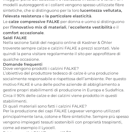
modelli autoreggenti e i collant vengono spesso utilizzate fibre
sintetiche, che si distinguono per la loro
lucentezza vellutata,
l’elevata resistenza
e
la particolare elasticità
.
Le
calze compressive FALKE
per donna e uomo si distinguono
per
l’innovativo mix di materiali
, l’
eccellente vestibilità
e il
comfort eccezionale
.
Saldi FALKE
Nella sezione Saldi del negozio online di Kastner & Öhler
troverete sempre calze e calzini FALKE a prezzi scontati. Vale
quindi la pena visitare regolarmente il sito per approfittare di
qualche occasione.
Domande frequenti
Dove vengono prodotti i calzini FALKE?
L’obiettivo del produttore tedesco di calze è una produzione
socialmente responsabile e rispettosa dell’ambiente. Per questo
motivo FALKE è una delle poche aziende di abbigliamento a
gestire propri stabilimenti di produzione in Europa e Sudafrica.
Circa il 90% delle calze e dei calzini viene prodotto in questi
stabilimenti.
Di quali materiali sono fatti i calzini FALKE?
Per la produzione dei capi FALKE Legwear vengono utilizzati
principalmente lana, cotone e fibre sintetiche. Sempre più spesso
vengono impiegati tessuti sostenibili con proprietà traspiranti,
come ad esempio il Lyocell.