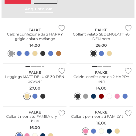
Taglie grandi
Acquista ora
Multi Pack
Taglie grandi
FALKE
FALKE
Calzini confezione da 2 HAPPY
Collant velato SEDENGLATT 40
grigio chiaro mélange
DEN nero
14,00
26,00
Taglie grandi
Multi Pack
FALKE
FALKE
Leggings MATT DELUXE 30 DEN
Calzini confezione da 2 HAPPY
powder
neri
27,00
14,00
FALKE
FALKE
Collant neonato FAMILY crystal
Collant per neonati FAMILY thulit
blue
16,00
16,00