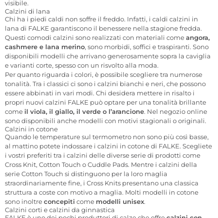
visibile.
Calzini di lana
Chi ha i piedi caldi non soffre il freddo. Infatti, i caldi calzini in
lana di FALKE garantiscono il benessere nella stagione fredda.
Questi comodi calzini sono realizzati con materiali come
angora,
cashmere e lana merino
, sono morbidi, soffici e traspiranti. Sono
disponibili modelli che arrivano generosamente sopra la caviglia
e varianti corte, spesso con un risvolto alla moda.
Per quanto riguarda i colori, è possibile scegliere tra numerose
tonalità. Tra i classici ci sono i calzini bianchi e neri, che possono
essere abbinati in vari modi. Chi desidera mettere in risalto i
propri nuovi calzini FALKE può optare per una tonalità brillante
come
il viola, il giallo, il verde o l’arancione
. Nel negozio online
sono disponibili anche modelli con motivi stagionali o originali.
Calzini in cotone
Quando le temperature sul termometro non sono più così basse,
al mattino potete indossare i calzini in cotone di FALKE. Scegliete
i vostri preferiti tra i calzini delle diverse serie di prodotti come
Cross Knit, Cotton Touch o Cuddle Pads. Mentre i calzini della
serie Cotton Touch si distinguono per la loro maglia
straordinariamente fine, i Cross Knits presentano una classica
struttura a coste con motivo a maglia. Molti modelli in cotone
sono inoltre
concepiti
come
modelli unisex
.
Calzini corti e calzini da ginnastica
FALKE è uno dei pochi produttori di calze che offre
calzini con