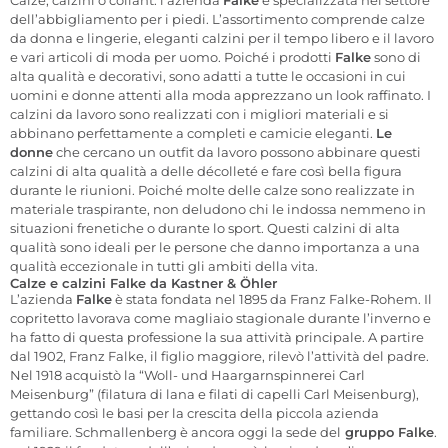
Calze, calzini o collant: l’azienda
Falke
è specializzata nel settore
dell’abbigliamento per i piedi. L’assortimento comprende calze
da donna e lingerie, eleganti calzini per il tempo libero e il lavoro
e vari articoli di moda per uomo. Poiché i prodotti
Falke
sono di
alta qualità e decorativi, sono adatti a tutte le occasioni in cui
uomini e donne attenti alla moda apprezzano un look raffinato. I
calzini da lavoro sono realizzati con i migliori materiali e si
abbinano perfettamente a completi e camicie eleganti.
Le
donne
che cercano un outfit da lavoro possono abbinare questi
calzini di alta qualità a delle décolleté e fare così bella figura
durante le riunioni. Poiché molte delle calze sono realizzate in
materiale traspirante, non deludono chi le indossa nemmeno in
situazioni frenetiche o durante lo sport. Questi calzini di alta
qualità sono ideali per le persone che danno importanza a una
qualità eccezionale in tutti gli ambiti della vita.
Calze e calzini Falke da Kastner & Öhler
L’azienda
Falke
è stata fondata nel 1895 da Franz Falke-Rohem. Il
copritetto lavorava come magliaio stagionale durante l’inverno e
ha fatto di questa professione la sua attività principale. A partire
dal 1902, Franz Falke, il figlio maggiore, rilevò l’attività del padre.
Nel 1918 acquistò la “Woll- und Haargarnspinnerei Carl
Meisenburg” (filatura di lana e filati di capelli Carl Meisenburg),
gettando così le basi per la crescita della piccola azienda
familiare. Schmallenberg è ancora oggi la sede del
gruppo Falke
.