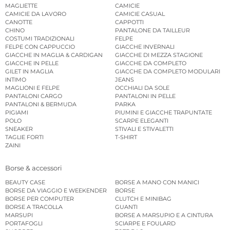
MAGLIETTE
CAMICIE
CAMICIE DA LAVORO
CAMICIE CASUAL
CANOTTE
CAPPOTTI
CHINO
PANTALONE DA TAILLEUR
COSTUMI TRADIZIONALI
FELPE
FELPE CON CAPPUCCIO
GIACCHE INVERNALI
GIACCHE IN MAGLIA & CARDIGAN
GIACCHE DI MEZZA STAGIONE
GIACCHE IN PELLE
GIACCHE DA COMPLETO
GILET IN MAGLIA
GIACCHE DA COMPLETO MODULARI
INTIMO
JEANS
MAGLIONI E FELPE
OCCHIALI DA SOLE
PANTALONI CARGO
PANTALONI IN PELLE
PANTALONI & BERMUDA
PARKA
PIGIAMI
PIUMINI E GIACCHE TRAPUNTATE
POLO
SCARPE ELEGANTI
SNEAKER
STIVALI E STIVALETTI
TAGLIE FORTI
T-SHIRT
ZAINI
Borse & accessori
BEAUTY CASE
BORSE A MANO CON MANICI
BORSE DA VIAGGIO E WEEKENDER
BORSE
BORSE PER COMPUTER
CLUTCH E MINIBAG
BORSE A TRACOLLA
GUANTI
MARSUPI
BORSE A MARSUPIO E A CINTURA
PORTAFOGLI
SCIARPE E FOULARD