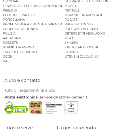
GRIGLIARE
LAMPADE E ILLUMINAZIONE
LENZUOLA E LENZUOLA CON ANGOLI
MOBILI
PEELING
PENTOLE
PENTOLE E PADELLE
PIUMINI E TRAPUNTATI
PORCELLANA
POSATE
PROFUMI PER AMBIENTE E SPRAY PER AMBIENTE
PROFUMI UNISEX
PROFUMI DA DONNA
PROFUMI DA UOMO
PULIZIA
DETERGENTI VISO UOMO
RASATURA
PER LEI
ROSSETTI
SMALTO
STAMPI DA FORNO
STRUCCANTE OCCHI
TAPPETO DA BAGNO
LABBRO
OCCHI
UTENSILI DA CUCINA
VASI
Aiuto e contatto
Tutti gli argomenti di aiuto
Posta elettronica:
service@kastner-oehler.it
I nostri servizi
La nostra azienda