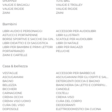
SHOPPER
TOTE BAG
VALIGIE E BAGAGLI
VALIGIE E TROLLEY
VALIGIE RIGIDE
VALIGIE RIGIDE
ZAINI
ZAINI
Bambini
LIBRI AUDIO E PERSONAGGI
ACCESSORI PER AUDIOLIBRI
ASTUCCI E PORTAPENNE
LIBRI ILLUSTRATI
BORSE SPORTIVE E SACCHE DA GINNASTICA
SCATOLE PER AUDIOLIBRI
LIBRI DIDATTICI E DI SAGGISTICA
LIBRI DI NATALE
LIBRI PER BAMBINI E PRIMI LETTORI
LIBRI PER RAGAZZI
PORTAPRANZO
PELUCHE
ZAINI E CARTELLE
Casa & bellezza
VESTAGLIE
ACCESSORI PER BARBECUE
ASCIUGAMANI
ASCIUGAMANI PER GLI OSPITI E SALVIE
BAGNO
DETERGENTI DOCCIA E BAGNO
BELLEZZA
BIANCHERIA DA LETTO E COPRIPIUMINI
BICCHIERI
CANDELE
CARNAGIONE
COLTELLI
CREMA OCCHI
CREMA VISO
CREMA VISO UOMO
CURA DEL CORPO
CURA DEL VISO
DEODORANTI
DOPOSOLE
ELETTRODOMESTICI DA CUCINA