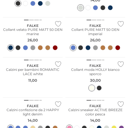
Taglie grandi
Sostenibile
Sostenibile
FALKE
FALKE
Collant velato PURE MATT 50 DEN
Collant PURE MATT 50 DEN
marine
imperial
26,00
26,00
Sostenibile
NUOVO
FALKE
FALKE
Calzini per bambini ROMANTIC
Collant moda HOLLY bianco
LACE white
sporco
11,00
30,00
Multi Pack
Sostenibile
FALKE
FALKE
Calzini confezione da 2 HAPPY
Calzini sneaker ACTIVE BREEZE
light denim
color pesca
14,00
14,00
Taglie grandi