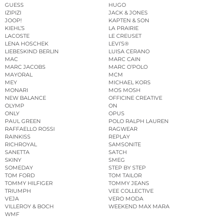
GUESS
HUGO
IZIPIZI
JACK & JONES
JOOP!
KAPTEN & SON
KIEHL’S
LA PRAIRIE
LACOSTE
LE CREUSET
LENA HOSCHEK
LEVI’S®
LIEBESKIND BERLIN
LUISA CERANO
MAC
MARC CAIN
MARC JACOBS
MARC O’POLO
MAYORAL
MCM
MEY
MICHAEL KORS
MONARI
MOS MOSH
NEW BALANCE
OFFICINE CREATIVE
OLYMP
ON
ONLY
OPUS
PAUL GREEN
POLO RALPH LAUREN
RAFFAELLO ROSSI
RAGWEAR
RAINKISS
REPLAY
RICHROYAL
SAMSONITE
SANETTA
SATCH
SKINY
SMEG
SOMEDAY
STEP BY STEP
TOM FORD
TOM TAILOR
TOMMY HILFIGER
TOMMY JEANS
TRIUMPH
VEE COLLECTIVE
VEJA
VERO MODA
VILLEROY & BOCH
WEEKEND MAX MARA
WMF