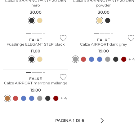
Collant SHAPING PANTY 20 DEN
Collant SHAPING PANTY 20 DEN
nero
powder
30,00
30,00
Merino
FALKE
FALKE
Füsslinge ELEGANT STEP black
Calze AIRPORT dark grey
11,00
19,00
+ 4
Merino
FALKE
Calze AIRPORT marrone mélange
19,00
+ 4
PAGINA 1 DI 6