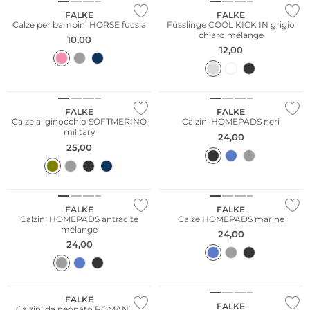
FALKE
FALKE
Calze per bambini HORSE fucsia
Füsslinge COOL KICK IN grigio
chiaro mélange
10,00
12,00
Merino
FALKE
FALKE
Calze al ginocchio SOFTMERINO
Calzini HOMEPADS neri
military
24,00
25,00
Merino
Merino
FALKE
FALKE
Calzini HOMEPADS antracite
Calze HOMEPADS marine
mélange
24,00
24,00
Taglie grandi
FALKE
FALKE
Calzini da neonato ROMANTIC