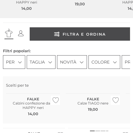
HAPPY neri
HAPPY
19,00
14,00
14
FILTRA E ORDINA
Filtri popolari:
PER
TAGLIA
NOVITÀ
COLORE
PR
Multi Pack
Sostenibile
Scelti per te
Taglie grandi
Taglie grandi
Mu
FALKE
FALKE
Calzini confezione da 2
Calze TIAGO nere
HAPPY neri
19,00
14,00
Taglie grandi