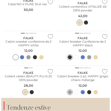
FALKE
FALKE
Calze NO 4 PURE SILK nere
Collant contenitivo VITALIZE 40
50,00
DEN powder
42,00
Taglie grandi
Taglie grandi
Multi Pack
Multi Pack
FALKE
FALKE
Calzini sneaker confezione da 2
Calzini Sneaker Confezione da 2
HAPPY white
HAPPY black
12,00
12,00
Taglie grandi
Taglie grandi
Multi Pack
FALKE
FALKE
Collant velato BEAUTY PLUS 20
Calzini Sneaker 2 pz. HAPPY grigio
DEN powder
chiaro mélange
28,00
12,00
Tendenze estive