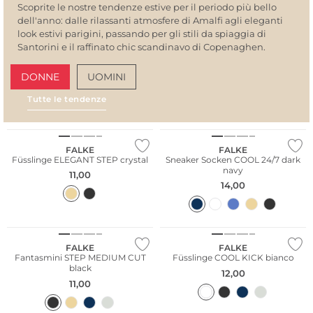
Scoprite le nostre tendenze estive per il periodo più bello
dell'anno: dalle rilassanti atmosfere di Amalfi agli eleganti
look estivi parigini, passando per gli stili da spiaggia di
Santorini e il raffinato chic scandinavo di Copenaghen.
DONNE
UOMINI
Tutte le tendenze
Taglie grandi
AMALFI VIBES
SAN
Sostenibile
FALKE
FALKE
Füsslinge ELEGANT STEP crystal
Sneaker Socken COOL 24/7 dark
navy
11,00
14,00
Taglie grandi
Taglie grandi
FALKE
FALKE
Fantasmini STEP MEDIUM CUT
Füsslinge COOL KICK bianco
black
12,00
11,00
Sostenibile