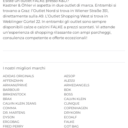
Esiste un outlet FALKE presso K&Ö?
Kastner & Öhler vi aspetta in due outlet di marca. Entrambi si
trovano a Graz: l’Outlet Nord si trova in Wiener Straße 351,
direttamente sulla A9. L’Outlet Shopping West si trova in
Weblinger Gürtel 22. In entrambi gli outlet sono sempre
disponibili calze e calzini FALKE a prezzi scontati. Vi attende
un’esperienza di shopping rilassante con ampi parcheggi,
consulenza competente e offerte eccezionali!
I nostri migliori marchi
ADIDAS ORIGINALS
AESOP
AFFENZAHN
ALESSI
ARMANI/PRIVÉ
ARMEDANGELS
BARBOUR
BDK
BIRKENSTOCK
BOSS
BRAX
CALVIN KLEIN
CALVIN KLEIN JEANS
CLINIQUE
COMMA
COPENHAGEN
DR. MARTENS
DRYKORN
DYSON
ECOALF
ERGOBAG
FALKE
FRED PERRY
GOT BAG