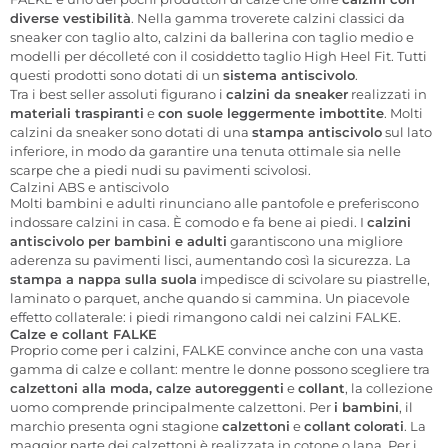
diverse vestibilità
. Nella gamma troverete calzini classici da
sneaker con taglio alto, calzini da ballerina con taglio medio e
modelli per décolleté con il cosiddetto taglio High Heel Fit. Tutti
questi prodotti sono dotati di un
sistema antiscivolo
.
Tra i best seller assoluti figurano i
calzini da sneaker
realizzati in
materiali traspiranti
e
con suole leggermente imbottite
. Molti
calzini da sneaker sono dotati di una
stampa antiscivolo
sul lato
inferiore, in modo da garantire una tenuta ottimale sia nelle
scarpe che a piedi nudi su pavimenti scivolosi.
Calzini ABS e antiscivolo
Molti bambini e adulti rinunciano alle pantofole e preferiscono
indossare calzini in casa. È comodo e fa bene ai piedi. I
calzini
antiscivolo per bambini e adulti
garantiscono una migliore
aderenza su pavimenti lisci, aumentando così la sicurezza. La
stampa a nappa sulla suola
impedisce di scivolare su piastrelle,
laminato o parquet, anche quando si cammina. Un piacevole
effetto collaterale: i piedi rimangono caldi nei calzini FALKE.
Calze e collant FALKE
Proprio come per i calzini, FALKE convince anche con una vasta
gamma di calze e collant: mentre le donne possono scegliere tra
calzettoni alla moda, calze autoreggenti
e
collant
, la collezione
uomo comprende principalmente calzettoni. Per
i bambini
, il
marchio presenta ogni stagione
calzettoni
e
collant
colorati
. La
maggior parte dei calzettoni è realizzata in cotone o lana. Per i