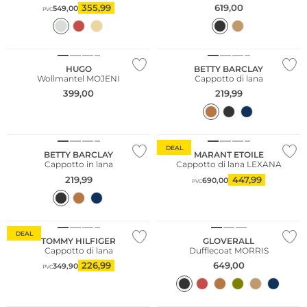
355,99
619,00
549,00
PVC
NUOVO
NUOVO
Taglie grandi
HUGO
BETTY BARCLAY
Wollmantel MOJENI
Cappotto di lana
399,00
219,99
NUOVO
Taglie grandi
DEAL
BETTY BARCLAY
MARANT ETOILE
Cappotto in lana
Cappotto di lana LEXANA
219,99
447,99
690,00
PVC
DEAL
TOMMY HILFIGER
GLOVERALL
Cappotto di lana
Dufflecoat MORRIS
226,99
649,00
349,90
PVC