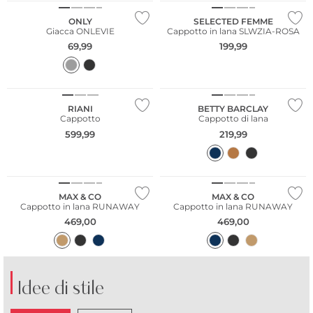
ONLY
SELECTED FEMME
Giacca ONLEVIE
Cappotto in lana SLWZIA-ROSA
69,99
199,99
NUOVO
NUOVO
Taglie grandi
Taglie grandi
RIANI
BETTY BARCLAY
Cappotto
Cappotto di lana
599,99
219,99
MAX & CO
MAX & CO
Cappotto in lana RUNAWAY
Cappotto in lana RUNAWAY
469,00
469,00
Idee di stile