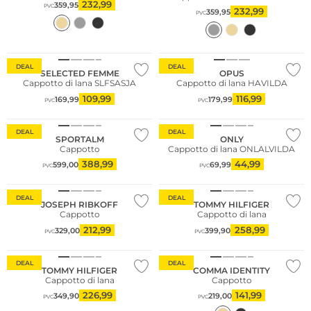
232,99
359,95
PVC
232,99
359,95
PVC
DEAL
DEAL
SELECTED FEMME
OPUS
Cappotto di lana SLFSASJA
Cappotto di lana HAVILDA
109,99
116,99
169,99
179,99
PVC
PVC
Premium
DEAL
DEAL
SPORTALM
ONLY
Cappotto
Cappotto di lana ONLALVILDA
388,99
44,99
599,00
69,99
PVC
PVC
Taglie grandi
DEAL
DEAL
JOSEPH RIBKOFF
TOMMY HILFIGER
Cappotto
Cappotto di lana
Taglie grandi
212,99
258,99
329,00
399,90
PVC
PVC
Sostenibile
DEAL
DEAL
TOMMY HILFIGER
COMMA IDENTITY
Cappotto di lana
Cappotto
226,99
141,99
349,90
219,00
PVC
PVC
Taglie grandi