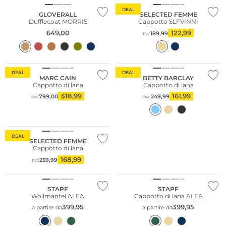
DEAL
GLOVERALL
SELECTED FEMME
Dufflecoat MORRIS
Cappotto SLFVINNI
649,00
122,99
189,99
PVC
Taglie grandi
DEAL
DEAL
MARC CAIN
BETTY BARCLAY
Cappotto di lana
Cappotto di lana
518,99
161,99
799,00
249,99
PVC
PVC
DEAL
SELECTED FEMME
Cappotto di lana
168,99
259,99
PVC
Taglie grandi
Taglie grandi
STAPF
STAPF
Wollmantel ALEA
Cappotto di lana ALEA
399,95
399,95
a partire da
a partire da