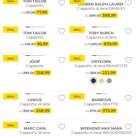
TOM TAILOR
DEAL
DEAL
LAUREN RALPH LAUREN
Cappotto
Cappotto di lana DAWLEY
77,99
119,99
PVC
388,99
599,00
PVC
DEAL
DEAL
TOM TAILOR
TORY BURCH
Cappotto
Cappotto di lana
96,99
839,99
149,99
1.400,00
PVC
PVC
DEAL
DEAL
JOOP
DRYKORN
Cappotto
Cappotto di lana BRAMCOTE
258,99
232,99
399,00
359,95
PVC
PVC
Sostenibile
DEAL
DEAL
LANIUS
BARBOUR
Cappotto di lana
Cappotto BEATTIE
258,99
375,99
399,90
579,00
PVC
PVC
NUOVO
DEAL
MARC CAIN
WEEKEND MAX MARA
Cappotto di lana
Cappotto in lana WKDOPEROSO