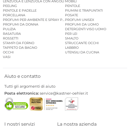
LENZUOLA E LENZUOLA CON ANGOLI
MOBILI
PEELING
PENTOLE
PENTOLE E PADELLE
PIUMINI E TRAPUNTATI
PORCELLANA
POSATE
PROFUMI PER AMBIENTE E SPRAY PER AMBIENTE
PROFUMI UNISEX
PROFUMI DA DONNA
PROFUMI DA UOMO
PULIZIA
DETERGENTI VISO UOMO
RASATURA
PER LEI
ROSSETTI
SMALTO
STAMPI DA FORNO
STRUCCANTE OCCHI
TAPPETO DA BAGNO
LABBRO
OCCHI
UTENSILI DA CUCINA
VASI
Aiuto e contatto
Tutti gli argomenti di aiuto
Posta elettronica:
service@kastner-oehler.it
I nostri servizi
La nostra azienda