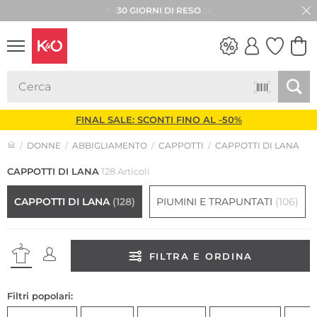
★★★★★ 4,8 / 5,0 STELLE
LOOK
WEDDING
VIBES
FINAL SALE: SCONTI FINO AL -50%
DONNE
ABBIGLIAMENTO
CAPPOTTI
CAPPOTTI DI LANA
CAPPOTTI DI LANA
128 Articoli
CAPPOTTI DI LANA
(128)
PIUMINI E TRAPUNTATI
(106)
FILTRA E ORDINA
Filtri popolari: