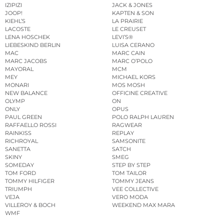
IZIPIZI
JACK & JONES
JOOP!
KAPTEN & SON
KIEHL’S
LA PRAIRIE
LACOSTE
LE CREUSET
LENA HOSCHEK
LEVI’S®
LIEBESKIND BERLIN
LUISA CERANO
MAC
MARC CAIN
MARC JACOBS
MARC O’POLO
MAYORAL
MCM
MEY
MICHAEL KORS
MONARI
MOS MOSH
NEW BALANCE
OFFICINE CREATIVE
OLYMP
ON
ONLY
OPUS
PAUL GREEN
POLO RALPH LAUREN
RAFFAELLO ROSSI
RAGWEAR
RAINKISS
REPLAY
RICHROYAL
SAMSONITE
SANETTA
SATCH
SKINY
SMEG
SOMEDAY
STEP BY STEP
TOM FORD
TOM TAILOR
TOMMY HILFIGER
TOMMY JEANS
TRIUMPH
VEE COLLECTIVE
VEJA
VERO MODA
VILLEROY & BOCH
WEEKEND MAX MARA
WMF