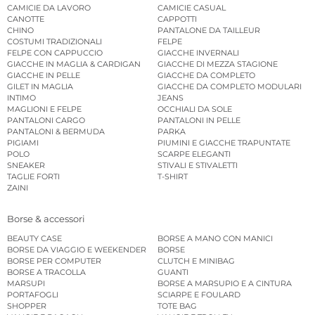
CAMICIE DA LAVORO
CAMICIE CASUAL
CANOTTE
CAPPOTTI
CHINO
PANTALONE DA TAILLEUR
COSTUMI TRADIZIONALI
FELPE
FELPE CON CAPPUCCIO
GIACCHE INVERNALI
GIACCHE IN MAGLIA & CARDIGAN
GIACCHE DI MEZZA STAGIONE
GIACCHE IN PELLE
GIACCHE DA COMPLETO
GILET IN MAGLIA
GIACCHE DA COMPLETO MODULARI
INTIMO
JEANS
MAGLIONI E FELPE
OCCHIALI DA SOLE
PANTALONI CARGO
PANTALONI IN PELLE
PANTALONI & BERMUDA
PARKA
PIGIAMI
PIUMINI E GIACCHE TRAPUNTATE
POLO
SCARPE ELEGANTI
SNEAKER
STIVALI E STIVALETTI
TAGLIE FORTI
T-SHIRT
ZAINI
Borse & accessori
BEAUTY CASE
BORSE A MANO CON MANICI
BORSE DA VIAGGIO E WEEKENDER
BORSE
BORSE PER COMPUTER
CLUTCH E MINIBAG
BORSE A TRACOLLA
GUANTI
MARSUPI
BORSE A MARSUPIO E A CINTURA
PORTAFOGLI
SCIARPE E FOULARD
SHOPPER
TOTE BAG