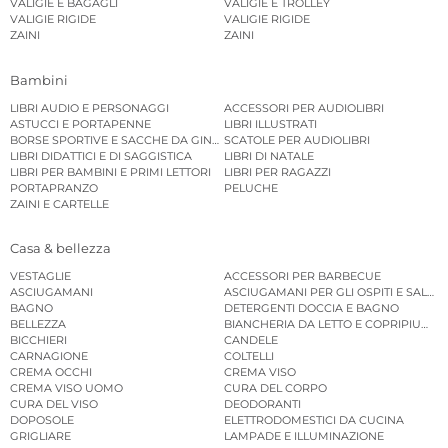
VALIGIE E BAGAGLI
VALIGIE E TROLLEY
VALIGIE RIGIDE
VALIGIE RIGIDE
ZAINI
ZAINI
Bambini
LIBRI AUDIO E PERSONAGGI
ACCESSORI PER AUDIOLIBRI
ASTUCCI E PORTAPENNE
LIBRI ILLUSTRATI
BORSE SPORTIVE E SACCHE DA GINNASTICA
SCATOLE PER AUDIOLIBRI
LIBRI DIDATTICI E DI SAGGISTICA
LIBRI DI NATALE
LIBRI PER BAMBINI E PRIMI LETTORI
LIBRI PER RAGAZZI
PORTAPRANZO
PELUCHE
ZAINI E CARTELLE
Casa & bellezza
VESTAGLIE
ACCESSORI PER BARBECUE
ASCIUGAMANI
ASCIUGAMANI PER GLI OSPITI E SALVIE
BAGNO
DETERGENTI DOCCIA E BAGNO
BELLEZZA
BIANCHERIA DA LETTO E COPRIPIUMINI
BICCHIERI
CANDELE
CARNAGIONE
COLTELLI
CREMA OCCHI
CREMA VISO
CREMA VISO UOMO
CURA DEL CORPO
CURA DEL VISO
DEODORANTI
DOPOSOLE
ELETTRODOMESTICI DA CUCINA
GRIGLIARE
LAMPADE E ILLUMINAZIONE