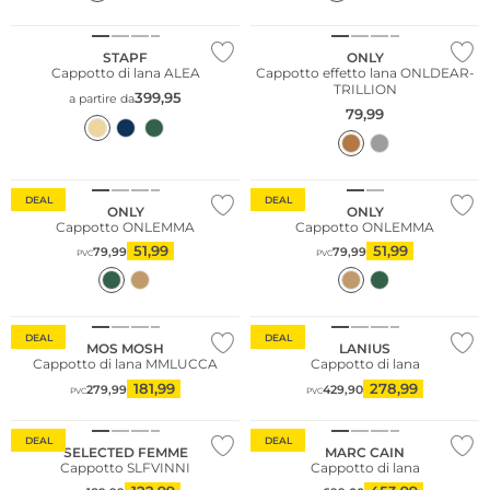
Taglie grandi
STAPF
ONLY
Cappotto di lana ALEA
Cappotto effetto lana ONLDEAR-
TRILLION
399,95
a partire da
79,99
Più venduto
Più venduto
DEAL
DEAL
ONLY
ONLY
Cappotto ONLEMMA
Cappotto ONLEMMA
51,99
51,99
79,99
79,99
PVC
PVC
Sostenibile
DEAL
DEAL
MOS MOSH
LANIUS
Cappotto di lana MMLUCCA
Cappotto di lana
181,99
278,99
279,99
429,90
PVC
PVC
DEAL
DEAL
SELECTED FEMME
MARC CAIN
Cappotto SLFVINNI
Cappotto di lana