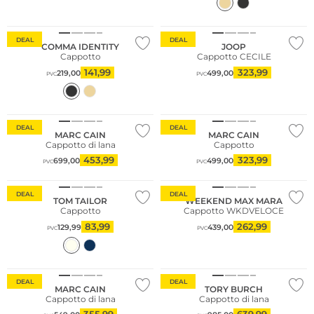
Sostenibile
Sostenibile
DEAL
DEAL
COMMA IDENTITY
JOOP
Cappotto
Cappotto CECILE
141,99
323,99
219,00
499,00
PVC
PVC
DEAL
DEAL
MARC CAIN
MARC CAIN
Cappotto di lana
Cappotto
453,99
323,99
699,00
499,00
PVC
PVC
DEAL
DEAL
TOM TAILOR
WEEKEND MAX MARA
Cappotto
Cappotto WKDVELOCE
83,99
262,99
129,99
439,00
PVC
PVC
DEAL
DEAL
MARC CAIN
TORY BURCH
Cappotto di lana
Cappotto di lana