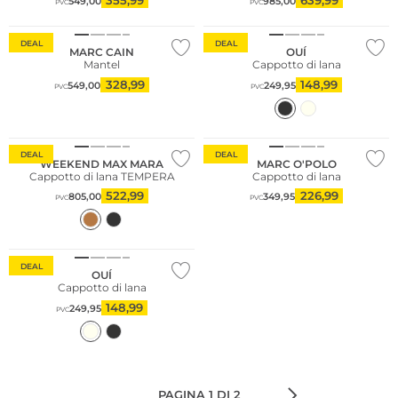
355,99
639,99
549,00
985,00
PVC
PVC
Taglie grandi
DEAL
DEAL
MARC CAIN
OUÍ
Mantel
Cappotto di lana
328,99
148,99
549,00
249,95
PVC
PVC
Sostenibile
DEAL
DEAL
WEEKEND MAX MARA
MARC O'POLO
Cappotto di lana TEMPERA
Cappotto di lana
522,99
226,99
805,00
349,95
PVC
PVC
Taglie grandi
DEAL
OUÍ
Cappotto di lana
148,99
249,95
PVC
PAGINA 1 DI 2