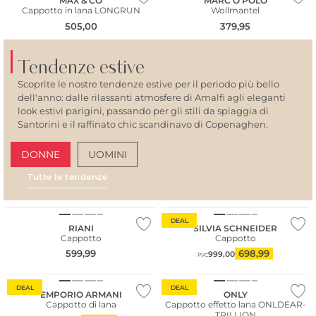
MAX & CO
MARC O'POLO
Cappotto in lana LONGRUN
Wollmantel
505,00
379,95
Tendenze estive
Scoprite le nostre tendenze estive per il periodo più bello
dell'anno: dalle rilassanti atmosfere di Amalfi agli eleganti
look estivi parigini, passando per gli stili da spiaggia di
Santorini e il raffinato chic scandinavo di Copenaghen.
DONNE
UOMINI
Tutte le tendenze
AMALFI VIBES
SAN
Taglie grandi
DEAL
RIANI
SILVIA SCHNEIDER
Cappotto
Cappotto
599,99
698,99
999,00
PVC
DEAL
DEAL
EMPORIO ARMANI
ONLY
Cappotto di lana
Cappotto effetto lana ONLDEAR-
TRILLION