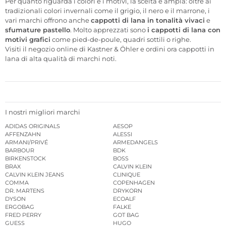
Per quanto riguarda i colori e i motivi, la scelta è ampia: oltre ai
tradizionali colori invernali come il grigio, il nero e il marrone, i
vari marchi offrono anche
cappotti di lana in tonalità vivaci
e
sfumature pastello
. Molto apprezzati sono
i cappotti di lana con
motivi grafici
come pied-de-poule, quadri sottili o righe.
Visiti il negozio online di Kastner & Öhler e ordini ora cappotti in
lana di alta qualità di marchi noti.
I nostri migliori marchi
ADIDAS ORIGINALS
AESOP
AFFENZAHN
ALESSI
ARMANI/PRIVÉ
ARMEDANGELS
BARBOUR
BDK
BIRKENSTOCK
BOSS
BRAX
CALVIN KLEIN
CALVIN KLEIN JEANS
CLINIQUE
COMMA
COPENHAGEN
DR. MARTENS
DRYKORN
DYSON
ECOALF
ERGOBAG
FALKE
FRED PERRY
GOT BAG
GUESS
HUGO