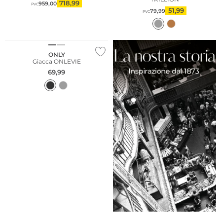
718,99
959,00
PVC
51,99
79,99
PVC
NUOVO
Sostenibile
ONLY
Giacca ONLEVIE
69,99
NUOVO
Sostenibile
NUOVO