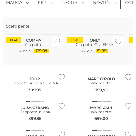
MARCA
PER
TAGLIA
NOVITÀ
COL
Sostenibile
So
Scelti per te
Taglie grandi
Più venduto
Ta
COMMA
ONLY
DEAL
DEAL
D
Cappotto
Cappotto ONLEMMA
129,99
51,99
199,99
79,99
PVC
PVC
NUOVO
NUOVO
Sostenibile
JOOP
MARC O'POLO
Cappotto in lana CORINA
Wollmantel
399,95
399,95
NUOVO
LUISA CERANO
MARC CAIN
Cappotto in lana
Wollmantel
NUOVO
899,95
699,00
Sostenibile