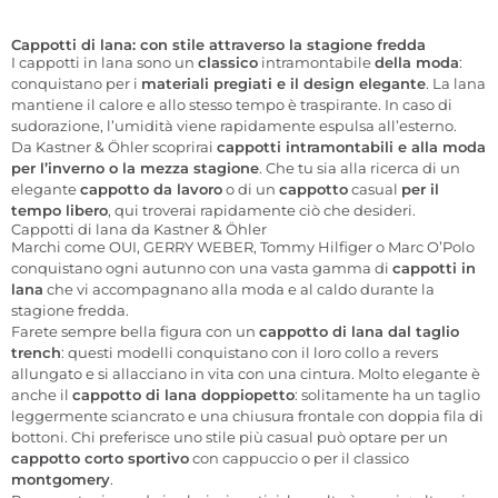
Cappotti di lana: con stile attraverso la stagione fredda
I cappotti in lana sono un
classico
intramontabile
della moda
:
conquistano per i
materiali pregiati e il design elegante
. La lana
mantiene il calore e allo stesso tempo è traspirante. In caso di
sudorazione, l’umidità viene rapidamente espulsa all’esterno.
Da Kastner & Öhler scoprirai
cappotti intramontabili e alla moda
per l’inverno o la mezza stagione
. Che tu sia alla ricerca di un
elegante
cappotto da lavoro
o di un
cappotto
casual
per il
tempo libero
, qui troverai rapidamente ciò che desideri.
Cappotti di lana da Kastner & Öhler
Marchi come OUI, GERRY WEBER, Tommy Hilfiger o Marc O’Polo
conquistano ogni autunno con una vasta gamma di
cappotti in
lana
che vi accompagnano alla moda e al caldo durante la
stagione fredda.
Farete sempre bella figura con un
cappotto di lana dal taglio
trench
: questi modelli conquistano con il loro collo a revers
allungato e si allacciano in vita con una cintura. Molto elegante è
anche il
cappotto di lana doppiopetto
: solitamente ha un taglio
leggermente sciancrato e una chiusura frontale con doppia fila di
bottoni. Chi preferisce uno stile più casual può optare per un
cappotto corto sportivo
con cappuccio o per il classico
montgomery
.