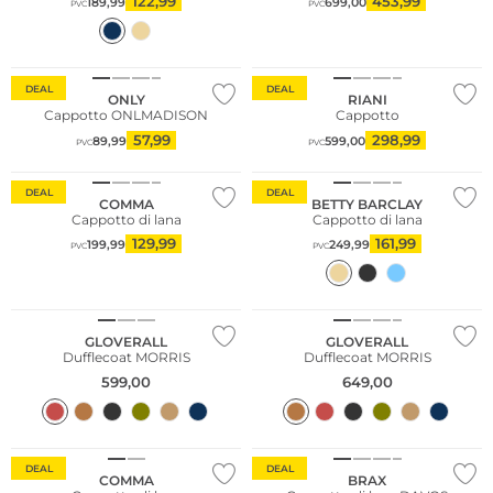
122,99
453,99
189,99
699,00
PVC
PVC
Sostenibile
DEAL
DEAL
ONLY
RIANI
Cappotto ONLMADISON
Cappotto
57,99
298,99
89,99
599,00
PVC
PVC
Sostenibile
Taglie grandi
DEAL
DEAL
COMMA
BETTY BARCLAY
Cappotto di lana
Cappotto di lana
129,99
161,99
199,99
249,99
PVC
PVC
GLOVERALL
GLOVERALL
Dufflecoat MORRIS
Dufflecoat MORRIS
599,00
649,00
Sostenibile
Taglie grandi
DEAL
DEAL
COMMA
BRAX