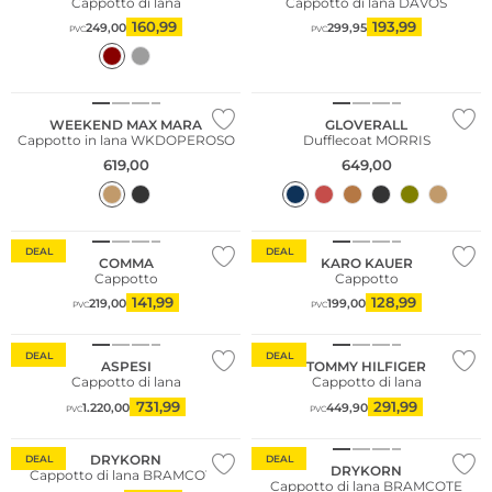
Cappotto di lana
Cappotto di lana DAVOS
160,99
193,99
249,00
299,95
PVC
PVC
NUOVO
WEEKEND MAX MARA
GLOVERALL
Cappotto in lana WKDOPEROSO
Dufflecoat MORRIS
Taglie grandi
619,00
649,00
Più venduto
Sostenibile
DEAL
DEAL
COMMA
KARO KAUER
Cappotto
Cappotto
141,99
128,99
219,00
199,00
PVC
PVC
DEAL
DEAL
ASPESI
TOMMY HILFIGER
Cappotto di lana
Cappotto di lana
731,99
291,99
1.220,00
449,90
PVC
PVC
DRYKORN
DEAL
DEAL
DRYKORN
Cappotto di lana BRAMCOTE
Cappotto di lana BRAMCOTE