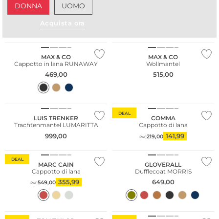
DONNA
UOMO
Acquista ora
MAX & CO
MAX & CO
Cappotto in lana RUNAWAY
Wollmantel
469,00
515,00
Taglie grandi
Sostenibile
DEAL
LUIS TRENKER
COMMA
Trachtenmantel LUMARITTA
Cappotto di lana
999,00
141,99
219,00
PVC
DEAL
MARC CAIN
GLOVERALL
Cappotto di lana
Dufflecoat MORRIS
355,99
649,00
549,00
PVC
Più venduto