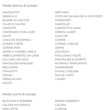
Moda donna & scarpe
MAXIVESTITI
ABITI MIDI
JEANS A O
COSTUMI DA BAGNO A DUE PEZZI
BLAZER & GIACCHE
OVERSHIRT
CALZE E CALZINI
MANTELLE
CAPPOTTI
CAPPOTTI DI LANA
CARDIGAN E MAGLIONI
DIRNDL & ABITI
FELPE
GIACCHE
GIACCHE INVERNALI
GONNE
GONNE CORTE
GONNE LUNGHE
GONNE MIDI
JEANS
JEANS A GAMBA LARGA
LEGGINGS
ABBIGLIAMENTO DA CASA
MAGLIONI E FELPE
OCCHIALI DA SOLE
PANTALONI & SHORTS
PANTALONI MARLENE
PIUMINI E TRAPUNTATI
REGGISENI
SHAPEWEAR
STIVALETTI
STIVALI CHELSEA
STIVALI
TAGLIE FORTI
TRENCHCOAT
T-SHIRT
VESTITI
Moda uomo & scarpe
BLOUSON E BOMBER
BOXER ADERENTI
CALZINI MULTIPACK
CALZINI
MAGLIETTE
CAMICIE