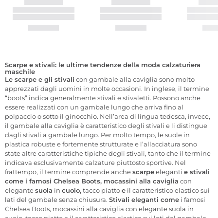
Scarpe e stivali: le ultime tendenze della moda calzaturiera
maschile
Le scarpe e gli stivali
con gambale alla caviglia sono molto
apprezzati dagli uomini in molte occasioni. In inglese, il termine
“boots” indica generalmente stivali e stivaletti. Possono anche
essere realizzati con un gambale lungo che arriva fino al
polpaccio o sotto il ginocchio. Nell’area di lingua tedesca, invece,
il gambale alla caviglia è caratteristico degli stivali e li distingue
dagli stivali a gambale lungo. Per molto tempo, le suole in
plastica robuste e fortemente strutturate e l’allacciatura sono
state altre caratteristiche tipiche degli stivali, tanto che il termine
indicava esclusivamente calzature piuttosto sportive. Nel
frattempo, il termine comprende anche
scarpe
eleganti
e stivali
come i famosi Chelsea Boots, mocassini alla caviglia
con
elegante
suola
in
cuoio,
tacco piatto
e
il caratteristico elastico sui
lati del gambale senza chiusura.
Stivali eleganti come
i famosi
Chelsea Boots, mocassini alla caviglia con elegante suola in
cuoio, tacco piatto e il caratteristico elastico sui lati del gambale