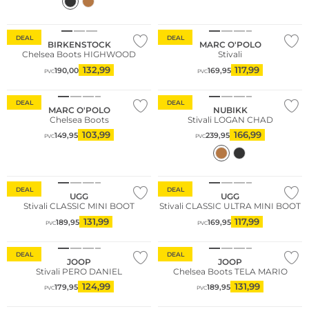
Sostenibile
DEAL
DEAL
BIRKENSTOCK
MARC O'POLO
Chelsea Boots HIGHWOOD
Stivali
132,99
117,99
190,00
169,95
PVC
PVC
Sostenibile
DEAL
DEAL
MARC O'POLO
NUBIKK
Chelsea Boots
Stivali LOGAN CHAD
103,99
166,99
149,95
239,95
PVC
PVC
DEAL
DEAL
UGG
UGG
Stivali CLASSIC MINI BOOT
Stivali CLASSIC ULTRA MINI BOOT
131,99
117,99
189,95
169,95
PVC
PVC
DEAL
DEAL
JOOP
JOOP
Stivali PERO DANIEL
Chelsea Boots TELA MARIO
124,99
131,99
179,95
189,95
PVC
PVC