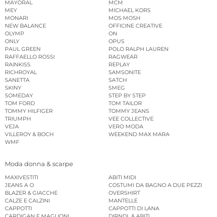
MAYORAL
MCM
MEY
MICHAEL KORS
MONARI
MOS MOSH
NEW BALANCE
OFFICINE CREATIVE
OLYMP
ON
ONLY
OPUS
PAUL GREEN
POLO RALPH LAUREN
RAFFAELLO ROSSI
RAGWEAR
RAINKISS
REPLAY
RICHROYAL
SAMSONITE
SANETTA
SATCH
SKINY
SMEG
SOMEDAY
STEP BY STEP
TOM FORD
TOM TAILOR
TOMMY HILFIGER
TOMMY JEANS
TRIUMPH
VEE COLLECTIVE
VEJA
VERO MODA
VILLEROY & BOCH
WEEKEND MAX MARA
WMF
Moda donna & scarpe
MAXIVESTITI
ABITI MIDI
JEANS A O
COSTUMI DA BAGNO A DUE PEZZI
BLAZER & GIACCHE
OVERSHIRT
CALZE E CALZINI
MANTELLE
CAPPOTTI
CAPPOTTI DI LANA
CARDIGAN E MAGLIONI
DIRNDL & ABITI