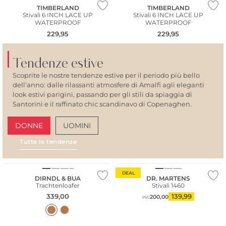
TIMBERLAND
TIMBERLAND
Stivali 6 INCH LACE UP
Stivali 6 INCH LACE UP
WATERPROOF
WATERPROOF
229,95
229,95
Tendenze estive
Scoprite le nostre tendenze estive per il periodo più bello
dell'anno: dalle rilassanti atmosfere di Amalfi agli eleganti
look estivi parigini, passando per gli stili da spiaggia di
Santorini e il raffinato chic scandinavo di Copenaghen.
DONNE
UOMINI
Tutte le tendenze
AMALFI VIBES
SAN
DEAL
DIRNDL & BUA
DR. MARTENS
Trachtenloafer
Stivali 1460
339,00
139,99
200,00
PVC
NUOVO
NUOVO