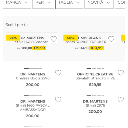
MARCA
PER
TAGLIA
NOVITÀ
COL
Sostenibile
So
Scelti per te
Taglie grandi
Più venduto
Pi
DR. MARTENS
TIMBERLAND
DEAL
DEAL
D
Stivali 1460 Smooth
Boots SPRINT TREKKER MID
Bo
139,99
100,99
200,00
144,95
PVC
PVC
NUOVO
DR. MARTENS
OFFICINE CREATIVE
Chelsea Boots 2976
Stivaletti stringati HIVE
200,00
529,95
Più venduto
DR. MARTENS
DR. MARTENS
Stivali 1460 PASCAL
Stivali 2976
AMBASSADOR
200,00
200,00