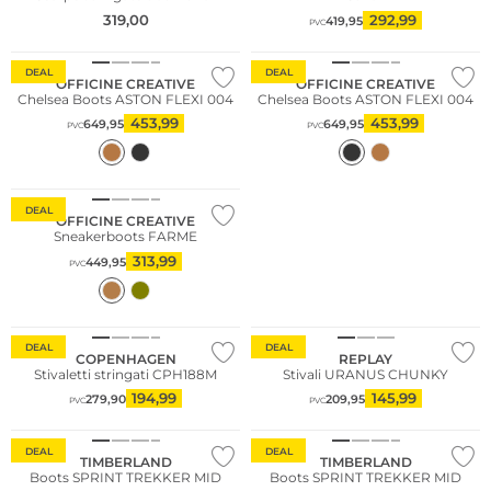
319,00
292,99
419,95
PVC
DEAL
DEAL
OFFICINE CREATIVE
OFFICINE CREATIVE
Chelsea Boots ASTON FLEXI 004
Chelsea Boots ASTON FLEXI 004
453,99
453,99
649,95
649,95
PVC
PVC
DEAL
OFFICINE CREATIVE
Sneakerboots FARME
313,99
449,95
PVC
Sostenibile
DEAL
DEAL
COPENHAGEN
REPLAY
Stivaletti stringati CPH188M
Stivali URANUS CHUNKY
Più venduto
194,99
145,99
279,90
209,95
PVC
PVC
Sostenibile
Sostenibile
DEAL
DEAL
TIMBERLAND
TIMBERLAND
Boots SPRINT TREKKER MID
Boots SPRINT TREKKER MID