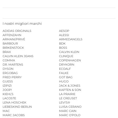
I nostri migliori marchi
ADIDAS ORIGINALS
AESOP
AFFENZAHN
ALESSI
ARMANI/PRIVÉ
ARMEDANGELS
BARBOUR
BDK
BIRKENSTOCK
BOSS
BRAX
CALVIN KLEIN
CALVIN KLEIN JEANS
CLINIQUE
COMMA
COPENHAGEN
DR. MARTENS
DRYKORN
DYSON
ECOALF
ERGOBAG
FALKE
FRED PERRY
GOT BAG
GUESS
HUGO
IZIPIZI
JACK & JONES
JOOP!
KAPTEN & SON
KIEHL’S
LA PRAIRIE
LACOSTE
LE CREUSET
LENA HOSCHEK
LEVI’S®
LIEBESKIND BERLIN
LUISA CERANO
MAC
MARC CAIN
MARC JACOBS
MARC O’POLO