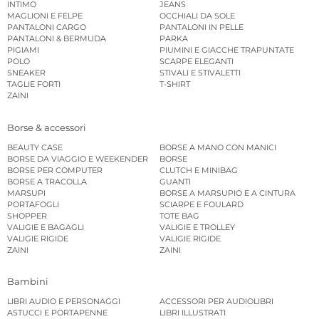
INTIMO
JEANS
MAGLIONI E FELPE
OCCHIALI DA SOLE
PANTALONI CARGO
PANTALONI IN PELLE
PANTALONI & BERMUDA
PARKA
PIGIAMI
PIUMINI E GIACCHE TRAPUNTATE
POLO
SCARPE ELEGANTI
SNEAKER
STIVALI E STIVALETTI
TAGLIE FORTI
T-SHIRT
ZAINI
Borse & accessori
BEAUTY CASE
BORSE A MANO CON MANICI
BORSE DA VIAGGIO E WEEKENDER
BORSE
BORSE PER COMPUTER
CLUTCH E MINIBAG
BORSE A TRACOLLA
GUANTI
MARSUPI
BORSE A MARSUPIO E A CINTURA
PORTAFOGLI
SCIARPE E FOULARD
SHOPPER
TOTE BAG
VALIGIE E BAGAGLI
VALIGIE E TROLLEY
VALIGIE RIGIDE
VALIGIE RIGIDE
ZAINI
ZAINI
Bambini
LIBRI AUDIO E PERSONAGGI
ACCESSORI PER AUDIOLIBRI
ASTUCCI E PORTAPENNE
LIBRI ILLUSTRATI