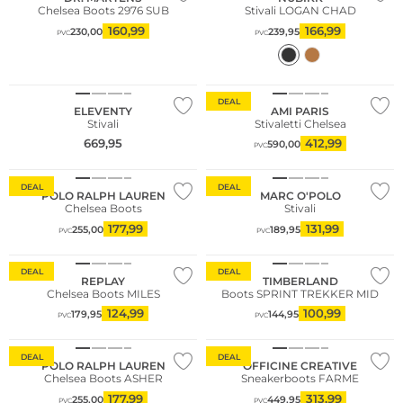
Chelsea Boots 2976 SUB
Stivali LOGAN CHAD
160,99
166,99
230,00
239,95
PVC
PVC
NUOVO
Sostenibile
DEAL
ELEVENTY
AMI PARIS
Stivali
Stivaletti Chelsea
669,95
412,99
590,00
PVC
Sostenibile
DEAL
DEAL
POLO RALPH LAUREN
MARC O'POLO
Chelsea Boots
Stivali
Più venduto
177,99
131,99
255,00
189,95
PVC
PVC
Sostenibile
DEAL
DEAL
REPLAY
TIMBERLAND
Chelsea Boots MILES
Boots SPRINT TREKKER MID
124,99
100,99
179,95
144,95
PVC
PVC
DEAL
DEAL
POLO RALPH LAUREN
OFFICINE CREATIVE
Chelsea Boots ASHER
Sneakerboots FARME
177,99
313,99
255,00
449,95
PVC
PVC