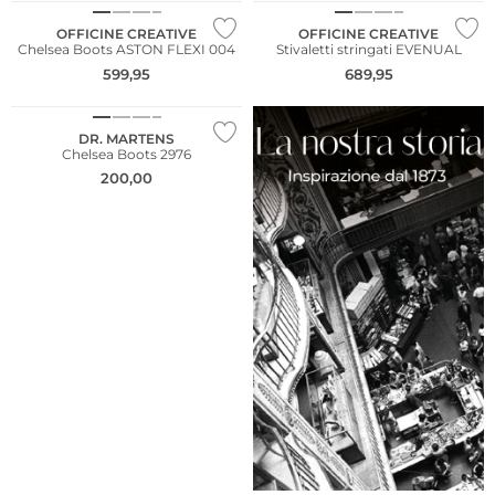
OFFICINE CREATIVE
OFFICINE CREATIVE
Chelsea Boots ASTON FLEXI 004
Stivaletti stringati EVENUAL
599,95
689,95
NUOVO
DR. MARTENS
Chelsea Boots 2976
200,00
NUOVO
NUOVO