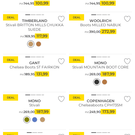
100,99
100,99
144,95
144,95
PVC
PVC
Sostenibile
DEAL
DEAL
TIMBERLAND
WOOLRICH
Stivali BRITTON MILLS CHUKKA
Boots MILLED NABUK
SUEDE
272,99
390,00
PVC
117,99
169,95
PVC
DEAL
DEAL
GANT
MONO
Chelsea Boots ST FAIRKON
Stivali MOUNTAIN BOOT CORE
131,99
187,99
189,95
269,00
PVC
PVC
Sostenibile
DEAL
DEAL
MONO
COPENHAGEN
Stivali
Chelseaboots CPH735M
187,99
173,99
269,00
249,90
PVC
PVC
Sostenibile