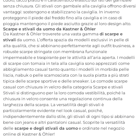
senza chiusura. Gli stivali con gambale alla caviglia offrono diversi
vantaggi: sostengono e stabilizzano la caviglia. In inverno
proteggono il piede dal freddo fino alla caviglia e in caso di
pioggia mantengono il piede asciutto grazie al loro design alto.
Scarpe e stivali da uomo da Kastner & Öhler
Da Kastner & Öhler troverete una vasta gamma
di scarpe e
stivali
da uomo. L’offerta spazia da modelli esclusivi in pelle di
alta qualità, che si abbinano perfettamente agli outfit business, a
robuste scarpe stringate con membrana funzionale
impermeabile e traspirante per le attività all’aria aperta. I modelli
di scarpe con tomaia in tela alla caviglia sono apprezzati come
abbigliamento casual tanto quanto i modelli in morbida pelle
liscia, nabuk o pelle scamosciata con la suola piatta a più strati
tipica delle scarpe sportive e delle sneaker. Le comode scarpe
casual con chiusura in velcro della categoria Scarpe e stivali
Stivali si distinguono per la loro comoda vestibilità, poiché la
chiusura in velcro consente una regolazione continua della
larghezza della scarpa. La versatilità degli stivali è
particolarmente evidente nel look casual, poiché,
indipendentemente dallo stile, gli stivali di ogni tipo si abbinano
bene con jeans e altri pantaloni casual. Scoprite la versatilità
delle
scarpe e degli stivali da uomo
e ordinate nel negozio
online di Kastner & Öhler!