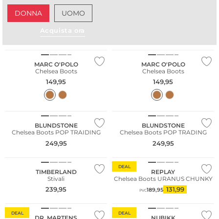
DONNA
UOMO
NUOVO
NUOVO
Acquista ora
Sostenibile
Sostenibile
MARC O'POLO
MARC O'POLO
Chelsea Boots
Chelsea Boots
149,95
149,95
NUOVO
NUOVO
BLUNDSTONE
BLUNDSTONE
Chelsea Boots POP TRAIDING
Chelsea Boots POP TRADING
249,95
249,95
DEAL
TIMBERLAND
REPLAY
Stivali
Chelsea Boots URANUS CHUNKY
239,95
131,99
189,95
PVC
DEAL
DEAL
DR. MARTENS
NUBIKK