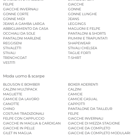
FELPE
GIACCHE
GIACCHE INVERNALI
GONNE
GONNE CORTE
GONNE LUNGHE
GONNE MIDI
JEANS
JEANS A GAMBA LARGA
LEGGINGS
ABBIGLIAMENTO DA CASA
MAGLIONI E FELPE
OCCHIALI DA SOLE
PANTALONI & SHORTS
PANTALONI MARLENE
PIUMINI E TRAPUNTATI
REGGISENI
SHAPEWEAR
STIVALETTI
STIVALI CHELSEA
STIVALI
TAGLIE FORTI
TRENCHCOAT
T-SHIRT
VESTITI
Moda uomo & scarpe
BLOUSON E BOMBER
BOXER ADERENTI
CALZINI MULTIPACK
CALZINI
MAGLIETTE
CAMICIE
CAMICIE DA LAVORO
CAMICIE CASUAL
CANOTTE
CAPPOTTI
CHINO
PANTALONE DA TAILLEUR
COSTUMI TRADIZIONALI
FELPE
FELPE CON CAPPUCCIO
GIACCHE INVERNALI
GIACCHE IN MAGLIA & CARDIGAN
GIACCHE DI MEZZA STAGIONE
GIACCHE IN PELLE
GIACCHE DA COMPLETO
GILET IN MAGLIA
GIACCHE DA COMPLETO MODULARI