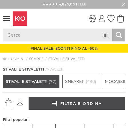
★★★★★ 4,8 / 5,0 STELLE
LOOK
WEDDING
VIBES
FINAL SALE: SCONTI FINO AL -50%
UOMINI
SCARPE
STIVALI E STIVALETTI
STIVALI E STIVALETTI
77 Articoli
STIVALI E STIVALETTI
(77)
SNEAKER
(490)
MOCASSIN
FILTRA E ORDINA
Filtri popolari: