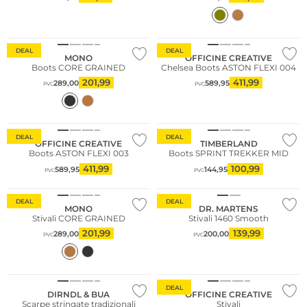
DEAL
DEAL
MONO
OFFICINE CREATIVE
Boots CORE GRAINED
Chelsea Boots ASTON FLEXI 004
201,99
411,99
289,00
589,95
PVC
PVC
Più venduto
Sostenibile
DEAL
DEAL
OFFICINE CREATIVE
TIMBERLAND
Boots ASTON FLEXI 003
Boots SPRINT TREKKER MID
411,99
100,99
589,95
144,95
PVC
PVC
Taglie grandi
DEAL
DEAL
MONO
DR. MARTENS
Stivali CORE GRAINED
Stivali 1460 Smooth
201,99
139,99
289,00
200,00
PVC
PVC
DEAL
DIRNDL & BUA
OFFICINE CREATIVE
Scarpe stringate tradizionali
Stivali