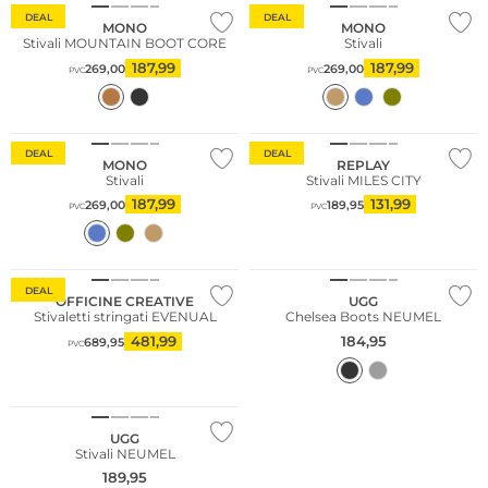
DEAL
DEAL
MONO
MONO
Stivali MOUNTAIN BOOT CORE
Stivali
187,99
187,99
269,00
269,00
PVC
PVC
DEAL
DEAL
MONO
REPLAY
Stivali
Stivali MILES CITY
187,99
131,99
269,00
189,95
PVC
PVC
DEAL
OFFICINE CREATIVE
UGG
Stivaletti stringati EVENUAL
Chelsea Boots NEUMEL
481,99
184,95
689,95
PVC
NUOVO
UGG
Stivali NEUMEL
189,95