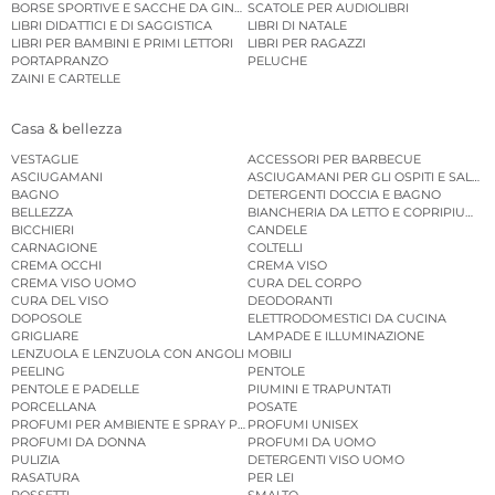
BORSE SPORTIVE E SACCHE DA GINNASTICA
SCATOLE PER AUDIOLIBRI
LIBRI DIDATTICI E DI SAGGISTICA
LIBRI DI NATALE
LIBRI PER BAMBINI E PRIMI LETTORI
LIBRI PER RAGAZZI
PORTAPRANZO
PELUCHE
ZAINI E CARTELLE
Casa & bellezza
VESTAGLIE
ACCESSORI PER BARBECUE
ASCIUGAMANI
ASCIUGAMANI PER GLI OSPITI E SALVIE
BAGNO
DETERGENTI DOCCIA E BAGNO
BELLEZZA
BIANCHERIA DA LETTO E COPRIPIUMINI
BICCHIERI
CANDELE
CARNAGIONE
COLTELLI
CREMA OCCHI
CREMA VISO
CREMA VISO UOMO
CURA DEL CORPO
CURA DEL VISO
DEODORANTI
DOPOSOLE
ELETTRODOMESTICI DA CUCINA
GRIGLIARE
LAMPADE E ILLUMINAZIONE
LENZUOLA E LENZUOLA CON ANGOLI
MOBILI
PEELING
PENTOLE
PENTOLE E PADELLE
PIUMINI E TRAPUNTATI
PORCELLANA
POSATE
PROFUMI PER AMBIENTE E SPRAY PER AMBIENTE
PROFUMI UNISEX
PROFUMI DA DONNA
PROFUMI DA UOMO
PULIZIA
DETERGENTI VISO UOMO
RASATURA
PER LEI
ROSSETTI
SMALTO