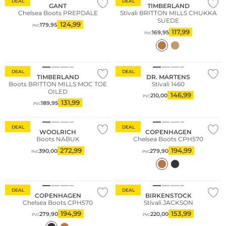
DEAL
DEAL
GANT
TIMBERLAND
Chelsea Boots PREPDALE
Stivali BRITTON MILLS CHUKKA
SUEDE
124,99
179,95
PVC
117,99
169,95
PVC
Sostenibile
DEAL
DEAL
TIMBERLAND
DR. MARTENS
Boots BRITTON MILLS MOC TOE
Stivali 1460
OILED
146,99
210,00
PVC
131,99
189,95
PVC
Sostenibile
DEAL
DEAL
WOOLRICH
COPENHAGEN
Boots NABUK
Chelsea Boots CPH570
272,99
194,99
390,00
279,90
PVC
PVC
Sostenibile
DEAL
DEAL
COPENHAGEN
BIRKENSTOCK
Chelsea Boots CPH570
Stivali JACKSON
194,99
153,99
279,90
220,00
PVC
PVC