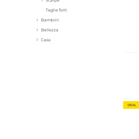
Scarpe
Taglie forti
Bambini
Bellezza
NUOV
Casa
Sosteni
DEAL