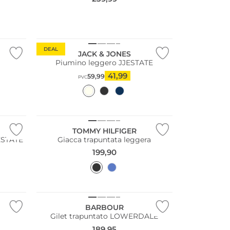
DEAL
JACK & JONES
Piumino leggero JJESTATE
41,99
59,99
PVC
Taglie grandi
TOMMY HILFIGER
JESTATE
Giacca trapuntata leggera
199,90
BARBOUR
Gilet trapuntato LOWERDALE
189,95