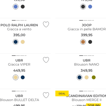
Sostenibile
POLO RALPH LAUREN
JOOP
Giacca a vento
Giacca in pelle BAMOR
395,00
399,95
UBR
UBR
Giacca VIPER
Blouson NANO
449,95
349,95
DEAL
UBR
SCANDINAVIAN EDITIO
Blouson BULLET DELTA
Blouson MERGE II
499,95
208,99
279,95