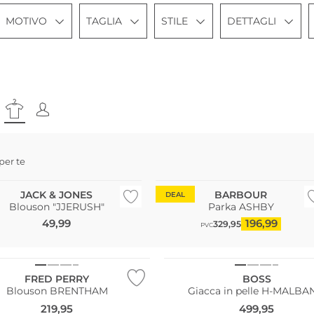
MOTIVO
TAGLIA
STILE
DETTAGLI
 per te
JACK & JONES
BARBOUR
DEAL
Blouson "JJERUSH"
Parka ASHBY
49,99
196,99
329,95
PVC
grandi
NUOVO
FRED PERRY
BOSS
Blouson BRENTHAM
Giacca in pelle H-MALB
219,95
499,95