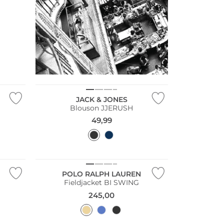
Consiglio di moda
Più venduto
JACK & JONES
Blouson JJERUSH
49,99
POLO RALPH LAUREN
Fieldjacket BI SWING
245,00