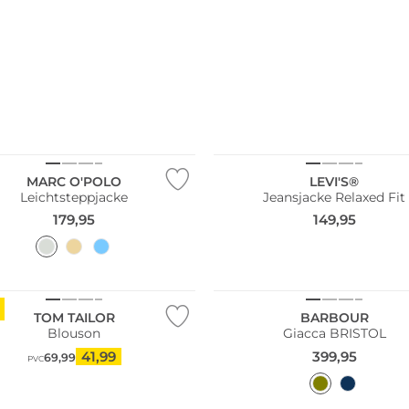
O
bile
NUOVO
MARC O'POLO
LEVI'S®
Leichtsteppjacke
Jeansjacke Relaxed Fit
179,95
149,95
Taglie grandi
Consiglio di moda
Più venduto
TOM TAILOR
BARBOUR
Blouson
Giacca BRISTOL
41,99
399,95
69,99
PVC