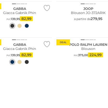
GABBA
JOOP
Giacca Gabnik Phin
Blouson JO-372ARIK
82,99
279,95
139,95
a partire da
PVC
Sostenibile
DEAL
GABBA
POLO RALPH LAUREN
Giacca Gabnik Phin
Blouson
82,99
224,99
139,95
375,00
PVC
PVC