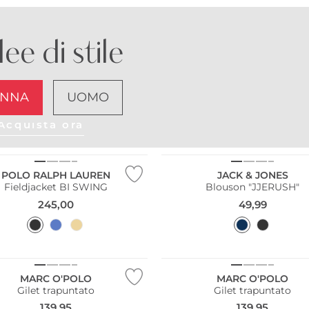
dee di stile
NNA
UOMO
Acquista ora
POLO RALPH LAUREN
JACK & JONES
Fieldjacket BI SWING
Blouson "JJERUSH"
245,00
49,99
bile
Sostenibile
MARC O'POLO
MARC O'POLO
Gilet trapuntato
Gilet trapuntato
139,95
139,95