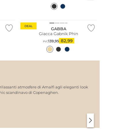
DEAL
GABBA
Giacca Gabnik Phin
82,99
139,95
PVC
 rilassanti atmosfere di Amalfi agli eleganti look
to chic scandinavo di Copenaghen.
SANTORINI SOFT
PARIGI CHIC
Più venduto