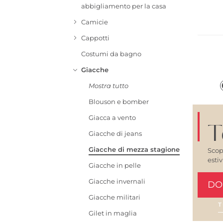
abbigliamento per la casa
Camicie
Cappotti
Costumi da bagno
Giacche
Mostra tutto
Blouson e bomber
Giacca a vento
T
Giacche di jeans
Giacche di mezza stagione
Scop
esti
Giacche in pelle
Giacche invernali
DO
Giacche militari
T
Gilet in maglia