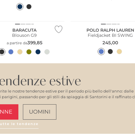
BARACUTA
POLO RALPH LAUREN
Blouson G9
Fieldjacket BI SWING
399,85
245,00
a partire da
endenze estive
rite le nostre tendenze estive per il periodo più bello dell'anno: dalle
vi parigini, passando per gli stili da spiaggia di Santorini e il raffina
NNE
UOMINI
utte le tendenze
AMALFI VIBES