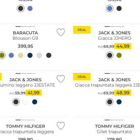
Più venduto
DEAL
BARACUTA
JACK & JONES
Blouson G9
Giacca JJHERO
399,95
44,99
69,99
PVC
DEAL
JACK & JONES
JACK & JONES
iumino leggero JJESTATE
Giacca trapuntata leggera J
41,99
48,99
59,99
69,99
PVC
PVC
grandi
Taglie grandi
TOMMY HILFIGER
TOMMY HILFIGER
iacca trapuntata leggera
Gilet trapuntato
199,90
179,90