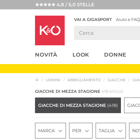
★★★★★ 4,8 / 5,0 STELLE
VAI A GIGASPORT
Aiuto e FAQ
TENDENZE
LOOK
WEDDING
MODA
VIBES
NOVITÀ
LOOK
DONNE
UOMINI
ABBIGLIAMENTO
GIACCHE
GIA
GIACCHE DI MEZZA STAGIONE
418 Articoli
GIACCHE DI MEZZA STAGIONE
(418)
GIAC
MARCA
PER
TAGLIA
NO