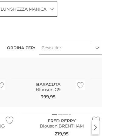
LUNGHEZZA MANICA
ORDINA PER:
Consiglio di moda
Taglie grandi
BARACUTA
FRED PE
Blouson G9
Blouson BR
399,95
219,95
Taglie grandi
FRED PERRY
ANO
Blouson BRENTHAM
219,95