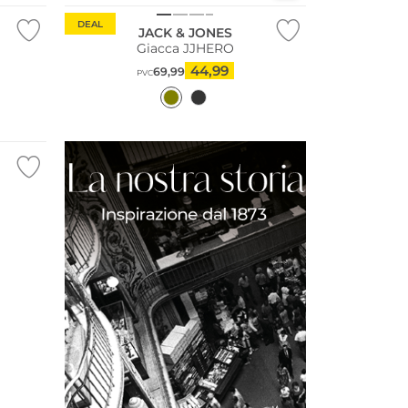
DEAL
JACK & JONES
Giacca JJHERO
44,99
69,99
PVC